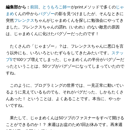
編集部から：
前回
、
とうもろこ師ー
がprintメソッドで多くの
じゃ
まめ
くんの中から
バグゾー
の影を見つけましたが、そんなときに
突然
フレンクス
ちゃんがじゃまめくんを探しに勉強会にやってき
ました。フレンクスちゃんの謂れ（いわれ）のない敵意の原因
は、じゃまめくんに化けたバグゾーだったのです！
たくさんの「じゃまゾー」？は、フレンクスちゃんに悪口を言
う以外にも、いろいろといたずらをしてきたみたいです。
ステッ
プ5
で100ツブ増えてしまった、じゃまめくんの半分がバグゾーだ
ったということは、50ツブがバグゾーになってしまっていたので
すね。
このように、プログラミングの世界では、一見正常に動いてい
るように見えているものでも、それがバグだった、しかもたくさ
んあった！ ということは、よくあることです。本当に、やっか
いですね。
果たして、じゃまめくんは50ツブのファスナーをすべて開ける
ことができるのか！？ 来週はお盆のため1回お休みです。再来週