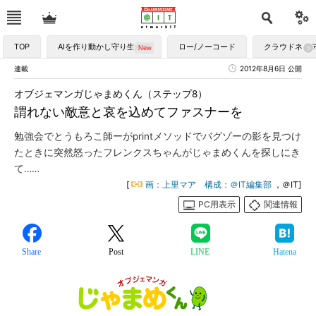
TOP
AIを作り動かし守り生かす
ロー/ノーコード
クラウドネイ
連載
2012年8月6日 公開
オブジェマンガじゃまめくん（ステップ8）
謂れない敵意と哀を込めてファスナーを
勉強会でとうもろこ師ーがprintメソッドでバグゾーの影を見つけ
たときに突然怒ったフレンクスちゃんがじゃまめくんを探しにき
て……
[
画：上里マア 構成：＠IT編集部
，＠IT]
PC用表示
関連情報
Share
Post
LINE
Hatena