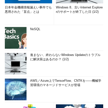
日本年金機構情報漏えい事件でも
Windows 8、古いInternet Explore
悪用された「盲点」とは
rのサポートが終了した日 (1/2)
NoSQL
進まない、終わらないWindows Updateのトラブル
に解決策はあるのか？ (1/2)
AWS／Azure上でTensorFlow、CNTKを――機械学
習環境のマネージドサービスが登場