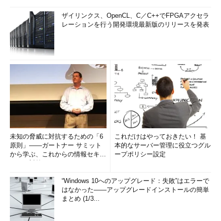
ザイリンクス、OpenCL、C／C++でFPGAアクセラ
レーションを行う開発環境最新版のリリースを発表
未知の脅威に対抗するための「6
これだけはやっておきたい！ 基
原則」――ガートナー サミット
本的なサーバー管理に役立つグル
から学ぶ、これからの情報セキュ
ープポリシー設定
リティ対策
“Windows 10へのアップグレード：失敗”はエラーで
はなかった――アップグレードインストールの簡単
まとめ (1/3...