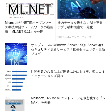
Microsoftが.NET用オープンソー
社内データを扱えないAIを卒業
ス機械学習フレームワークの最新
アプリ横断検索で一元化
版「ML.NET 0.11」を公開
PR(ITmedia エンタープライズ)
オンプレミスのWindows Server／SQL Server向け
セキュリティ更新サービス「拡張セキュリティ更新
プログ...
IT開発者の75％以上が開発以外にも従事、楽天コミ
ュニケーションズ調べ
Mellanox、NVMe-oFでストレージを仮想化する「S
NAP」を発表