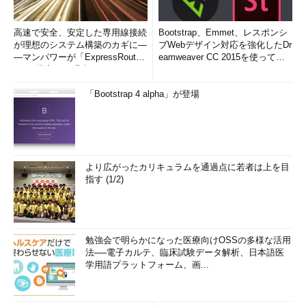
高速で安全、安定した専用線接続
Bootstrap、Emmet、レスポンシ
が理想のシステム構築のカギに―
ブWebデザイン対応を強化したDr
―マンパワーが「ExpressRout
eamweaver CC 2015を使って
e」を導入した理由
み...
「Bootstrap 4 alpha」が登場
より広がったカリキュラムを通過点に若者は上を目
指す (1/2)
勉強会で明らかになった医療向けOSSの多様な活用
法──電子カルテ、臨床試験データ解析、日本語医
学用語プラットフォーム、画...