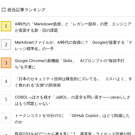
総合記事ランキング
AI時代の「Markdown負債」と「レガシー脱却」の壁、エンジニア
が直面する新・旧の課題
Markdownファイルが、AI時代の負債に？ Googleが提案する「ナ
レッジ標準化」の一手
Google Chromeの新機能「Skills」 AIプロンプトの“毎回手打
ち”を不要に
「日本のセキュリティ信仰は構造的にズレてる」 コスパよく、す
ぐ救われる“左側”の防衛術
COBOLっぽさを残す「JaBOL」の是非を問い直す――Javaらしさ
はもう問題じゃない
トークンコストを10分の1に 「GitHub Copilot」はどう削減した
のか
既存OSSをAIで“一から書き直し”？ 再実装・ライセンス回避が招