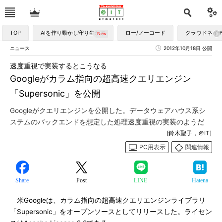
TOP
AIを作り動かし守り生かす
ロー/ノーコード
クラウドネイ
ニュース
2012年10月18日 公開
速度重視で実装するとこうなる
Googleがカラム指向の超高速クエリエンジン
「Supersonic」を公開
Googleがクエリエンジンを公開した。データウェアハウス系シ
ステムのバックエンドを想定した処理速度重視の実装のようだ
[鈴木聖子，＠IT]
PC用表示
関連情報
Share
Post
LINE
Hatena
米Googleは、カラム指向の超高速クエリエンジンライブラリ
「Supersonic」をオープンソースとしてリリースした。ライセン