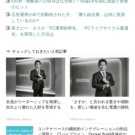
Excel・紙帳票への依存はなぜ続く? 現場DXを阻む課題と改善
のヒント
広告運用がAIで自動化された今、「勝ち組企業」は何に投資
しているのか?
富士ピー・エスが「PC運用効率化」「PCライフサイクル最適
化」を実現した方法は
チェックしておきたい人気記事
全員がリーダーシップを発揮し、
「さすが」と言われる驚きや感動
自分より優れた人財を育成する
を。新しい価値を生む電通の挑戦
PR(dentsu Japan)
PR(dentsu Japan)
コンテナベースの継続的インテグレーションの利点
／課題と、CIパイプライン、Docker Build高速化の