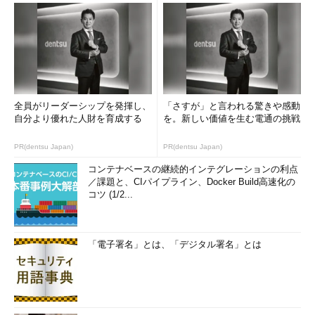
全員がリーダーシップを発揮し、
「さすが」と言われる驚きや感動
自分より優れた人財を育成する
を。新しい価値を生む電通の挑戦
PR(dentsu Japan)
PR(dentsu Japan)
コンテナベースの継続的インテグレーションの利点
／課題と、CIパイプライン、Docker Build高速化の
コツ (1/2...
「電子署名」とは、「デジタル署名」とは