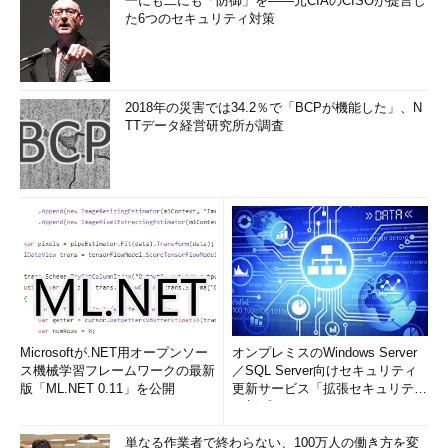
一にも二にも「防御」を――元CIAのCISOが提言し
た6つのセキュリティ対策
2018年の災害では34.2％で「BCPが機能した」、N
TTデータ経営研究所が調査
Microsoftが.NET用オープンソー
オンプレミスのWindows Server
ス機械学習フレームワークの最新
／SQL Server向けセキュリティ
版「ML.NET 0.11」を公開
更新サービス「拡張セキュリティ
更新プログ...
単なる作業者で終わらない、100万人の働き方を変