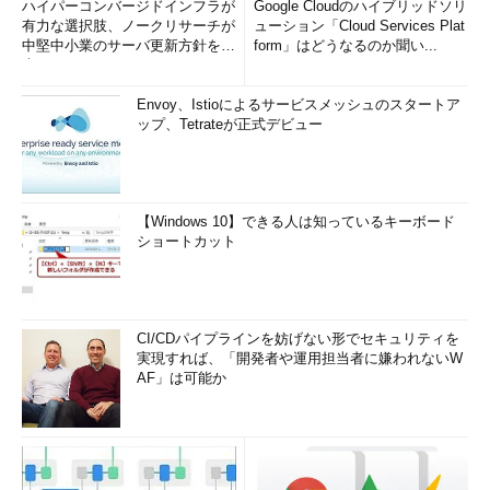
ハイパーコンバージドインフラが
Google Cloudのハイブリッドソリ
有力な選択肢、ノークリサーチが
ューション「Cloud Services Plat
中堅中小業のサーバ更新方針を調
form」はどうなるのか聞い...
査
Envoy、Istioによるサービスメッシュのスタートア
ップ、Tetrateが正式デビュー
【Windows 10】できる人は知っているキーボード
ショートカット
CI/CDパイプラインを妨げない形でセキュリティを
実現すれば、「開発者や運用担当者に嫌われないW
AF」は可能か