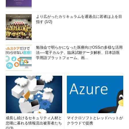
より広がったカリキュラムを通過点に若者は上を目
指す (1/2)
勉強会で明らかになった医療向けOSSの多様な活用
法──電子カルテ、臨床試験データ解析、日本語医
学用語プラットフォーム、画...
成長し続けるセキュリティ人材と
マイクロソフトとレッドハットが
悲嘆に暮れる情報流出被害者たち
クラウドで提携
(1/3)