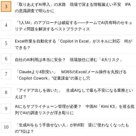
「取りあえずAI導入」の末路 現場で深まる情報漏えい不安 IPA
の意識調査で明らかに
「1人1AI」のアプローチは破綻する――チームでAI共有時のセキュ
リティ問題を解決するベストプラクティス
Excel作業を自動化する「Copilot in Excel」がスキルに対応 何が
できる？
自社のAI利用は本当に安全？ 現場放任に潜む「4大リスク」
「Claudeより4割安い」 M365のExcel/メール操作を丸投げる
「Copilot Cowork」“従量課金”の落とし穴
「アイデア出しを抜いた」 生成AIなしで最も不安になる業務とい
えば？
AIにもサプライチェーン管理が必要？ 中国AI「Kimi K3」を巡る批
判でAIの調達リスクが浮き彫りに
「生成AIをもう手放せない人」が約6割 逆に“使わなくなったも
の”1位は？