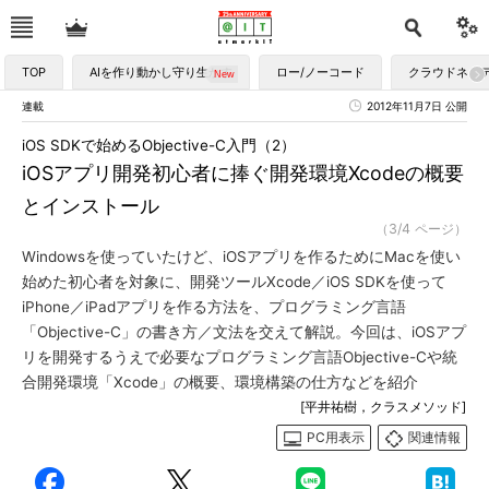
TOP
AIを作り動かし守り生かす
ロー/ノーコード
クラウドネイ
連載
2012年11月7日 公開
iOS SDKで始めるObjective-C入門（2）
iOSアプリ開発初心者に捧ぐ開発環境Xcodeの概要
とインストール
（3/4 ページ）
Windowsを使っていたけど、iOSアプリを作るためにMacを使い
始めた初心者を対象に、開発ツールXcode／iOS SDKを使って
iPhone／iPadアプリを作る方法を、プログラミング言語
「Objective-C」の書き方／文法を交えて解説。今回は、iOSアプ
リを開発するうえで必要なプログラミング言語Objective-Cや統
合開発環境「Xcode」の概要、環境構築の仕方などを紹介
[平井祐樹，クラスメソッド]
PC用表示
関連情報