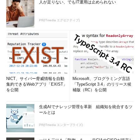
人が足りない、でもIT運用は止められない
PR(ITmedia エグゼクティブ)
NICT、サイバー脅威情報を自動
Microsoft、プログラミング言語
集約できるWebアプリ「EXIST」
「TypeScript 3.4」のリリース候
を公開
補版（RC）を公開
生成AIでナレッジ管理を革新 組織知を統合するツ
ールとは
PR(ITmedia エンタープライズ)