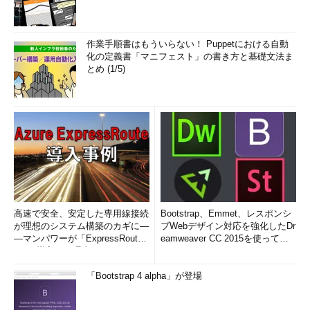
作業手順書はもういらない！ Puppetにおける自動
化の定義書「マニフェスト」の書き方と基礎文法ま
とめ (1/5)
高速で安全、安定した専用線接続
Bootstrap、Emmet、レスポンシ
が理想のシステム構築のカギに―
ブWebデザイン対応を強化したDr
―マンパワーが「ExpressRout
eamweaver CC 2015を使って
e」を導入した理由
み...
「Bootstrap 4 alpha」が登場