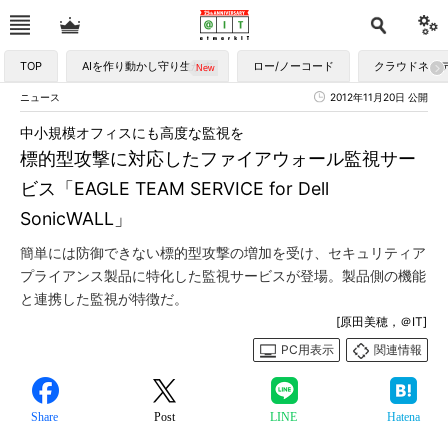
TOP
AIを作り動かし守り生かす
ロー/ノーコード
クラウドネイ
ニュース
2012年11月20日 公開
中小規模オフィスにも高度な監視を
標的型攻撃に対応したファイアウォール監視サー
ビス「EAGLE TEAM SERVICE for Dell
SonicWALL」
簡単には防御できない標的型攻撃の増加を受け、セキュリティア
プライアンス製品に特化した監視サービスが登場。製品側の機能
と連携した監視が特徴だ。
[原田美穂，＠IT]
PC用表示
関連情報
Share
Post
LINE
Hatena