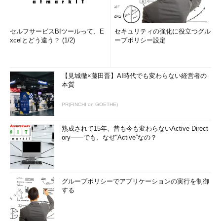
セルフサービスBIツールって、E
セキュリティの強化に役立つグル
xcelとどう違う？ (1/2)
ープポリシー設定
【見城徹×藤田晋】AI時代でも変わらない経営者の
本質
PR(FINCHI on GOETHE)
熟成されて15年、昔も今も変わらないActive Direct
ory――でも、なぜ“Active”なの？
グループポリシーでアプリケーションの実行を制御
する