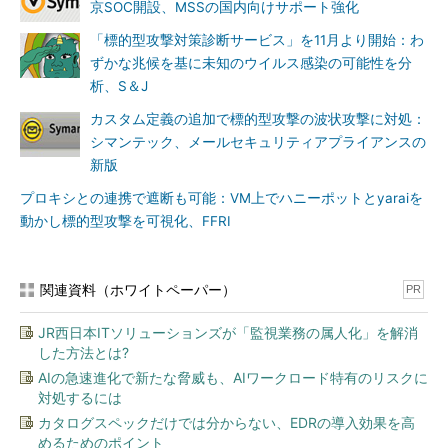
京SOC開設、MSSの国内向けサポート強化
「標的型攻撃対策診断サービス」を11月より開始：わ
ずかな兆候を基に未知のウイルス感染の可能性を分
析、S＆J
カスタム定義の追加で標的型攻撃の波状攻撃に対処：
シマンテック、メールセキュリティアプライアンスの
新版
プロキシとの連携で遮断も可能：VM上でハニーポットとyaraiを
動かし標的型攻撃を可視化、FFRI
関連資料（ホワイトペーパー）
PR
JR西日本ITソリューションズが「監視業務の属人化」を解消
した方法とは?
AIの急速進化で新たな脅威も、AIワークロード特有のリスクに
対処するには
カタログスペックだけでは分からない、EDRの導入効果を高
めるためのポイント