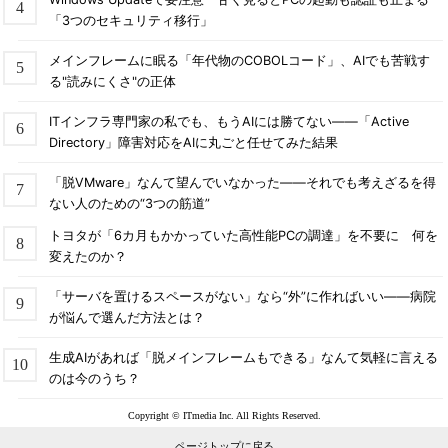
「3つのセキュリティ移行」
メインフレームに眠る「年代物のCOBOLコード」、AIでも苦戦す
る"読みにくさ"の正体
ITインフラ専門家の私でも、もうAIには勝てない――「Active
Directory」障害対応をAIに丸ごと任せてみた結果
「脱VMware」なんて望んでいなかった――それでも考えざるを得
ない人のための“3つの筋道”
トヨタが「6カ月もかかっていた高性能PCの調達」を不要に 何を
変えたのか？
「サーバを置けるスペースがない」なら“外”に作ればいい――病院
が悩んで選んだ方法とは？
生成AIがあれば「脱メインフレームもできる」なんて気軽に言える
のは今のうち？
Copyright © ITmedia Inc. All Rights Reserved.
ページトップに戻る