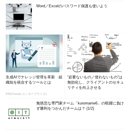
Word／Excelのパスワード保護も使いよう
生成AIでナレッジ管理を革新 組
“必要ないもの／使わないもの”は
織知を統合するツールとは
無効化し、クライアントのセキュ
リティを向上させる
PR(ITmedia エンタープライズ)
無慈悲な専門家チーム「kuromame6」の暗躍に負け
ず勝利をつかんだチームは？ (1/2)