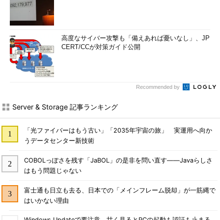
高度なサイバー攻撃も「備えあれば憂いなし」、JP
CERT/CCが対策ガイド公開
Recommended by
Server & Storage 記事ランキング
「光ファイバーはもう古い」「2035年宇宙の旅」 実運用へ向か
うデータセンター新技術
COBOLっぽさを残す「JaBOL」の是非を問い直す――Javaらしさ
はもう問題じゃない
富士通も日立も去る、日本での「メインフレーム脱却」が一筋縄で
はいかない理由
Windows Updateで要注意 甘く見るとPCの起動も認証も止まる