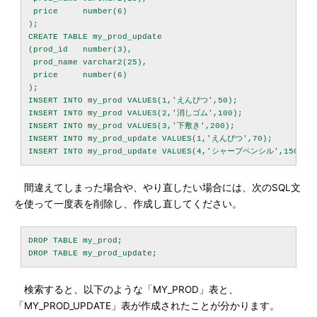
 price     number(6)

);

CREATE TABLE my_prod_update

(prod_id   number(3),

 prod_name varchar2(25),

 price     number(6)

);

INSERT INTO my_prod VALUES(1,'えんぴつ',50);

INSERT INTO my_prod VALUES(2,'消しゴム',100);

INSERT INTO my_prod VALUES(3,'下敷き',200);

INSERT INTO my_prod_update VALUES(1,'えんぴつ',70);

間違えてしまった場合や、やり直したい場合には、次のSQL文
を使って一度表を削除し、作成し直してください。
DROP TABLE my_prod;

検索すると、以下のような「MY_PROD」表と、
「MY_PROD_UPDATE」表が作成されたことが分かります。