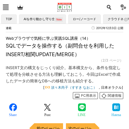
TOP
AIを作り動かし守り生かす
ロー/ノーコード
クラウドネイ
連載
2012年12月3日 公開
Webブラウザで気軽に学ぶ実践SQL講座（14）
SQLでデータを操作する（副問合せを利用した
INSERT/相関UPDATE/MERGE）
（2/3 ページ）
INSERT文の構文をじっくり紹介。基本構文から、条件を指定し
て処理を分岐させる方法も理解しておこう。今回はExcelで作成
したデータの簡単なDBへの移植方法も紹介する。
[
須々木尚子（すすき なおこ）
，日本オラクル]
PC用表示
関連情報
Share
Post
LINE
Hatena
前のページへ
次のページへ