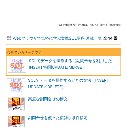
それでは、MERGE文を使って、「MY_PROD」表に、
「MY_PROD_UPDATE」のデータを反映させましょう。MERGE文
では、2つの表を比較し、一致するデータがある場合は更新（今
Copyright © ITmedia, Inc. All Rights Reserved.
回の例では、すでにMY_PROD表に登録されている商品であれ
ば、価格の改定）を、一致するデータがない場合には挿入
Webブラウザで気軽に学ぶ実践SQL講座 連載一覧
全 14 回
（MY_PROD表に登録されていない新規商品であれば新たに追
加）を行います。このように「一致するデータがある場合には更
新」「一致しないデータがある場合は挿入」という処理を、
MERGE文では以下のような構文で記述します。
SQLでデータを操作する（副問合せを利用した
INSERT/相関UPDATE/MERGE）
MERGE文の構文
SQLでデータを操作するときの文法（INSERT／
UPDATE／DELETE）
MERGE INTO  更新する表

      USING 参照する表

高度な副問合せの構文
ON    (更新する表と参照する表を結合する条件)

WHEN  MATCHED THEN　

　　　UPDATE・・・

WHEN  NOT MATCHED THEN　

副問合せを使った複雑な条件指定