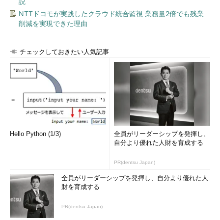
説
NTTドコモが実践したクラウド統合監視 業務量2倍でも残業
削減を実現できた理由
チェックしておきたい人気記事
図8 MERGE文で条件を指定してデータ
を挿入する
それでは、MY_PROD表のデータを確認してみましょう。
Hello Python (1/3)
全員がリーダーシップを発揮し、
自分より優れた人財を育成する
PR(dentsu Japan)
全員がリーダーシップを発揮し、自分より優れた人
財を育成する
図9 図8で指定した通りの内
容になっている
PR(dentsu Japan)
結果を確認すると、「えんぴつ」の値段が更新され、さらに新