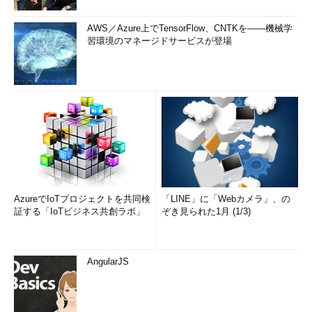
AWS／Azure上でTensorFlow、CNTKを――機械学
習環境のマネージドサービスが登場
AzureでIoTプロジェクトを共同検
「LINE」に「Webカメラ」、の
証する「IoTビジネス共創ラボ」
ぞき見られた1月 (1/3)
AngularJS