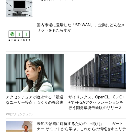
国内市場に登場した「SD-WAN」、企業にどんなメ
リットをもたらすか
アクセンチュアが追求する「最適
ザイリンクス、OpenCL、C／C+
なユーザー接点」づくりの舞台裏
+でFPGAアクセラレーションを
行う開発環境最新版のリリースを
発表
PR(アクセンチュア)
未知の脅威に対抗するための「6原則」――ガート
ナー サミットから学ぶ、これからの情報セキュリテ