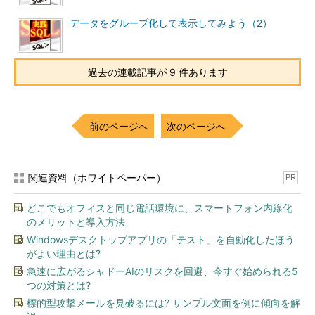
データをグループ化して表示してみよう（2）
それでは実行してみましょう。UPDATE句とINSERT句の書き
方が今までと少し異なるので注意してください。下記のように指
定すると、「my_prod_update（uという別名を指定）を使って、
過去の連載記事が 9 件あります
my_prod（pという別名を指定）表に対してマージ操作を行う。
一致するデータがあれば（商品が既に登録されていれば）、
my_prod（p）のprice列に、my_prod_update（u）の改定後価格
前のページへ
次のページへ
を更新する。一致するデータがなければ（まだ商品が登録されて
いなければ）、my_prod（p）の各列にmy_prod_update（u）の
値を新規挿入する」という意味になります。
関連資料（ホワイトペーパー）
PR
MERGE INTO  my_prod p

どこでもオフィスと同じ電話環境に、スマートフォン内線化
      USING my_prod_update u

のメリットと導入方法
ON    (p.prod_id=u.prod_id)

Windowsデスクトップアプリの「テスト」を自動化したほう
WHEN  MATCHED THEN　

がよい理由とは?
　　　UPDATE SET p.price=u.price

WHEN  NOT MATCHED THEN　

急速に広がるシャドーAIのリスクを回避、今すぐ始められる5
　　　INSERT (p.prod_id,p.prod_name,p.price)

つの対策とは?
標的型攻撃メールを見破るには? サンプル文面を例に傾向を解