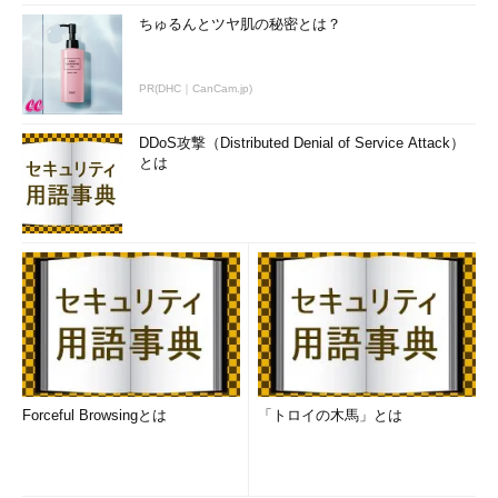
たに「シャープペンシル」が追加されていることが分かります。
ちゅるんとツヤ肌の秘密とは？
今回のように、既存の表データを基にINSERTやUPDATEを行
PR(DHC｜CanCam.jp)
いたい場合には、MERGE文を使うと便利です。単に1つの構文で
実行できるだけでなく、データベース内でも1回の処理で行われ
DDoS攻撃（Distributed Denial of Service Attack）
るため、パフォーマンス面でもメリットがあります。ぜひ使って
とは
みてください。
Excelのデータを簡単に取り込むには？
Forceful Browsingとは
「トロイの木馬」とは