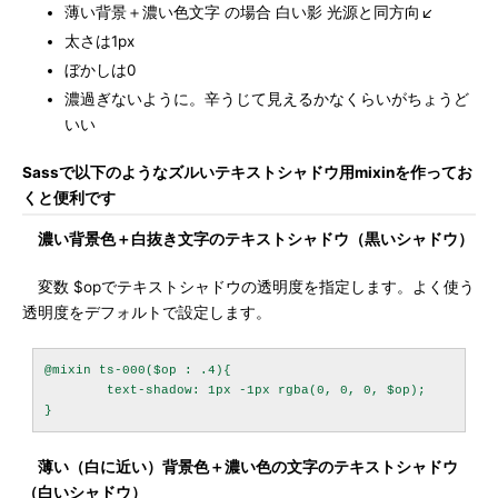
薄い背景＋濃い色文字 の場合 白い影 光源と同方向↙
太さは1px
ぼかしは0
濃過ぎないように。辛うじて見えるかなくらいがちょうど
いい
Sassで以下のようなズルいテキストシャドウ用mixinを作ってお
くと便利です
濃い背景色＋白抜き文字のテキストシャドウ（黒いシャドウ）
変数 $opでテキストシャドウの透明度を指定します。よく使う
透明度をデフォルトで設定します。
@mixin ts-000($op : .4){

	text-shadow: 1px -1px rgba(0, 0, 0, $op);

薄い（白に近い）背景色＋濃い色の文字のテキストシャドウ
（白いシャドウ）