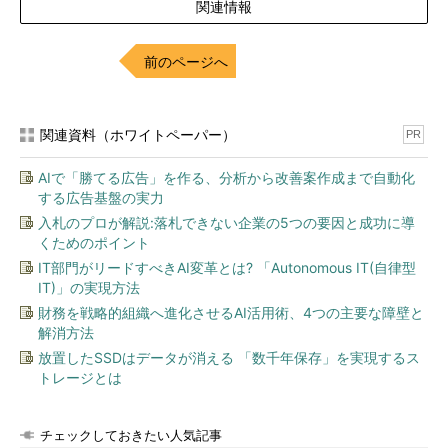
関連情報
前のページへ
関連資料（ホワイトペーパー）
PR
AIで「勝てる広告」を作る、分析から改善案作成まで自動化
する広告基盤の実力
入札のプロが解説:落札できない企業の5つの要因と成功に導
くためのポイント
IT部門がリードすべきAI変革とは? 「Autonomous IT(自律型
IT)」の実現方法
財務を戦略的組織へ進化させるAI活用術、4つの主要な障壁と
解消方法
放置したSSDはデータが消える 「数千年保存」を実現するス
トレージとは
チェックしておきたい人気記事