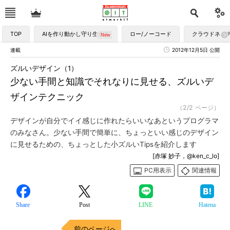
TOP
AIを作り動かし守り生かす
ロー/ノーコード
クラウドネイ
連載
2012年12月5日 公開
ズルいデザイン（1）
少ない手間と知識でそれなりに見せる、ズルいデ
ザインテクニック
（2/2 ページ）
デザインが自分でイイ感じに作れたらいいなあというプログラマ
のみなさん。少ない手間で簡単に、ちょっといい感じのデザイン
に見せるための、ちょっとした小ズルいTipsを紹介します
[赤塚 妙子，@ken_c_lo]
PC用表示
関連情報
Share
Post
LINE
Hatena
前のページへ