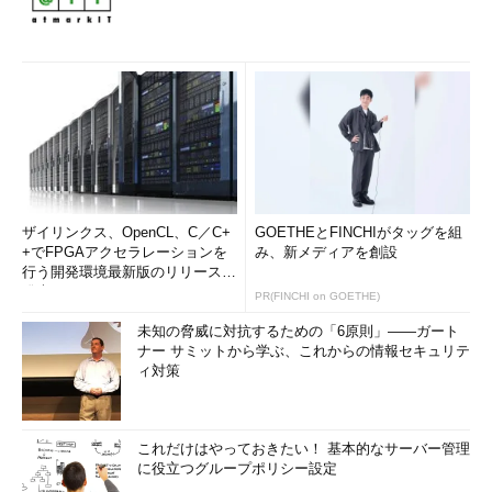
ザイリンクス、OpenCL、C／C+
GOETHEとFINCHIがタッグを組
+でFPGAアクセラレーションを
み、新メディアを創設
行う開発環境最新版のリリースを
発表
PR(FINCHI on GOETHE)
未知の脅威に対抗するための「6原則」――ガート
ナー サミットから学ぶ、これからの情報セキュリテ
ィ対策
これだけはやっておきたい！ 基本的なサーバー管理
に役立つグループポリシー設定