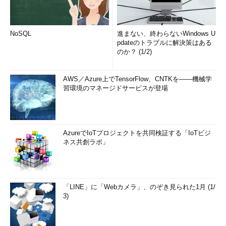
NoSQL
進まない、終わらないWindows U
pdateのトラブルに解決策はある
のか？ (1/2)
AWS／Azure上でTensorFlow、CNTKを――機械学
習環境のマネージドサービスが登場
AzureでIoTプロジェクトを共同検証する「IoTビジ
ネス共創ラボ」
「LINE」に「Webカメラ」、のぞき見られた1月 (1/
3)