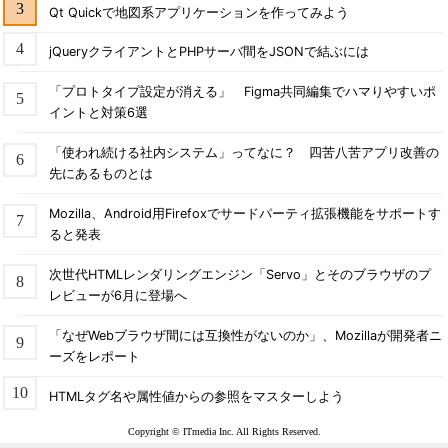
Qt Quickで地図系アプリケーションを作ってみよう
jQueryクライアントとPHPサーバ間をJSONで結ぶには
「プロトタイプ設定が消える」 Figma共同編集でハマりやすいポ
イントと対策6選
「使われ続ける社内システム」ってなに？ 四苦八苦アプリ改善の
先にあるものとは
Mozilla、Android用Firefoxでサードパーティ拡張機能をサポートす
ると発表
次世代HTMLレンダリングエンジン「Servo」とそのブラウザのプ
レビューが6月に登場へ
「なぜWebブラウザ間には互換性がないのか」、Mozillaが開発者ニ
ーズをレポート
HTMLタグ名や属性値からの参照をマスターしよう
Copyright © ITmedia Inc. All Rights Reserved.