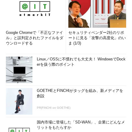
Google Chromeで「不正なファイ
セキュリティベンダー2社のリポ
ル」と誤判定されたファイルをダ
ートに見る「攻撃の高度化」のい
ウンロードする
ま (1/3)
Linux／OSSに不慣れでも大丈夫！ WindowsでDock
erを扱う際のポイント
GOETHEとFINCHIがタッグを組み、新メディアを
創設
PR(FINCHI on GOETHE)
国内市場に登場した「SD-WAN」、企業にどんなメ
リットをもたらすか