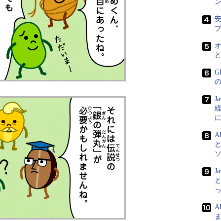
安
G
J
A
J
と
ま