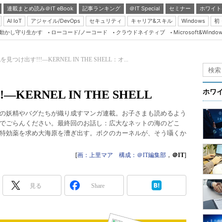
連載まとめ読み＠IT eBook
記事ランキング
＠IT Special
セミナー
ホワイト
AI IoT
アジャイル/DevOps
セキュリティ
キャリア&スキル
Windows
初
り動かし守り生かす
ローコード/ノーコード
クラウドネイティブ
Microsoft&Windo
Server & Storage
HTML5 + UX
見つけ出す!!!―KERNEL IN THE SHELL：オ...
Smart & Social
Coding Edge
ERNEL IN THE SHELL
ホワ
Java Agile
の妖精やバグたちが織り成すマンガ連載。お子さまも読めるよう
Database Expert
でごらんください。最終回のお話し：広大なネットの海のどこ
Linux ＆ OSS
特効薬を求め大海原を漕ぎ出す。ボクのカーネルが、そう囁くか
Master of IP Networ
[
画：上里マア 構成：＠IT編集部
，
＠IT
]
Security & Trust
Test & Tools
見る
Share
Insider.NET
ブログ