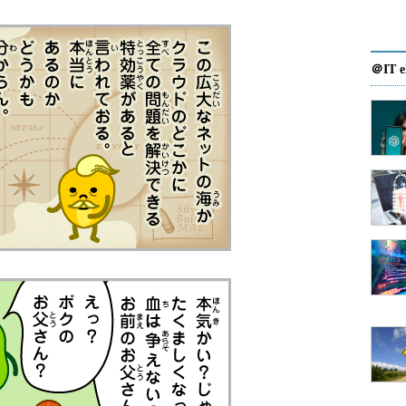
＠IT e