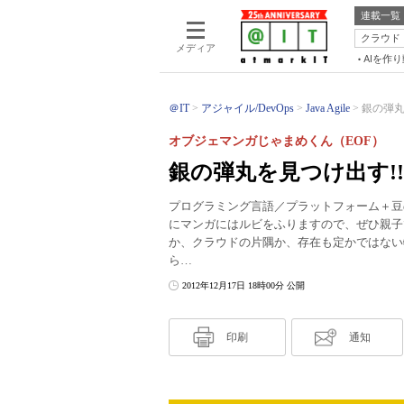
連載一覧
クラウド
メディア
AIを作
＠IT
アジャイル/DevOps
Java Agile
銀の弾丸を
オブジェマンガじゃまめくん（EOF）
銀の弾丸を見つけ出す!!!―K
プログラミング言語／プラットフォーム＋豆
にマンガにはルビをふりますので、ぜひ親子
か、クラウドの片隅か、存在も定かではない
ら…
2012年12月17日 18時00分 公開
印刷
通知