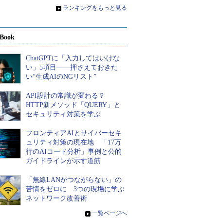
»
ランキングをもっと見る
Book
ChatGPTに「入力してはいけな
い」5項目――押さえておきた
い“生成AIのNGリスト”
API設計の常識が変わる？
HTTP新メソッド「QUERY」と
セキュリティ対策を学ぶ
フロンティアAIとサイバーセキ
ュリティ対策の現在地 「17万
行のAIコード分析」事例と公的
ガイドラインが示す道筋
「無線LANがつながらない」の
苦情をゼロに 3つの現場に学ぶ
ネットワーク改善術
»
一覧ページへ