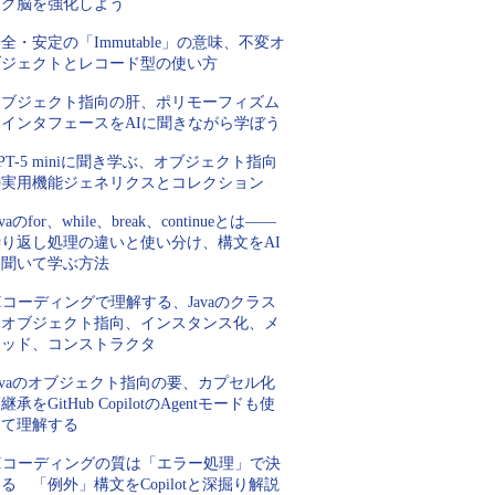
ング脳を強化しよう
全・安定の「Immutable」の意味、不変オ
ブジェクトとレコード型の使い方
オブジェクト指向の肝、ポリモーフィズム
とインタフェースをAIに聞きながら学ぼう
PT-5 miniに聞き学ぶ、オブジェクト指向
の実用機能ジェネリクスとコレクション
avaのfor、while、break、continueとは――
繰り返し処理の違いと使い分け、構文をAI
に聞いて学ぶ方法
Iコーディングで理解する、Javaのクラス
とオブジェクト指向、インスタンス化、メ
ソッド、コンストラクタ
avaのオブジェクト指向の要、カプセル化
継承をGitHub CopilotのAgentモードも使
って理解する
AIコーディングの質は「エラー処理」で決
る 「例外」構文をCopilotと深掘り解説