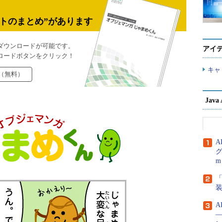
トのまとめ”があります
ダウンロードが可能です。
アイ
ロードボタンをクリック！
キャ
（無料）
Jav
A
グ
m
「
A