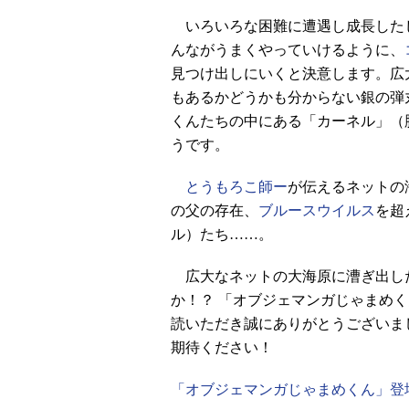
いろいろな困難に遭遇し成長した
んながうまくやっていけるように、
見つけ出しにいくと決意します。広
もあるかどうかも分からない銀の弾
くんたちの中にある「カーネル」（
うです。
とうもろこ師ー
が伝えるネットの
の父の存在、
ブルースウイルス
を超
ル）たち……。
広大なネットの大海原に漕ぎ出し
か！？ 「オブジェマンガじゃまめ
読いただき誠にありがとうございま
期待ください！
「オブジェマンガじゃまめくん」登