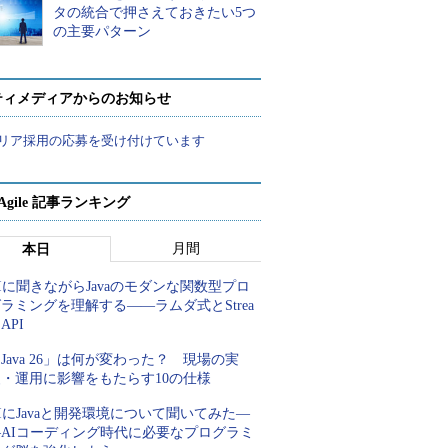
タの統合で押さえておきたい5つ
の主要パターン
ティメディアからのお知らせ
リア採用の応募を受け付けています
a Agile 記事ランキング
月間
本日
Iに聞きながらJavaのモダンな関数型プロ
ラミングを理解する――ラムダ式とStrea
 API
Java 26」は何が変わった？ 現場の実
装・運用に影響をもたらす10の仕様
IにJavaと開発環境について聞いてみた―
―AIコーディング時代に必要なプログラミ