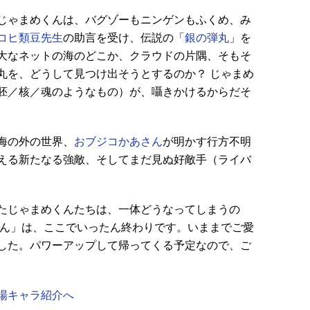
じゃまめくんは、バグゾーもニンゲンもふくめ、み
コヒ類豆先生
の助言を受け、伝説の「
銀の弾丸
」を
大なネットの海のどこか、クラウドの片隅、そもそ
丸を、どうして見つけ出そうとするのか？ じゃまめ
胚／核／魂のようなもの）が、囁きかけるからだそ
海の外の世界、
おブジコかあさん
が明かす行方不明
える新たなる強敵、そしてまだ見ぬ好敵手（ライバ
たじゃまめくんたちは、一体どうなってしまうの
くん」は、ここでいったん終わりです。いままでご愛
した。パワーアップして帰ってくる予定なので、ご
場キャラ紹介へ