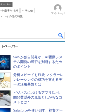
ペーパー
・中級者向けAI
その他
マイページ
ws
その他の特集
イトペーパー
SaaSか独自開発か、AI駆動シス
テム開発の可否を判断するため
のポイント
分析スピードもF1級 マクラーレ
k
ンレーシングの成功を支えるデ
ータ活用基盤とは
ビジネスにおけるアプリ活用、
開発費以外の見落としがちなコ
ストとは?
Salesforceを使い倒す、顧客デー