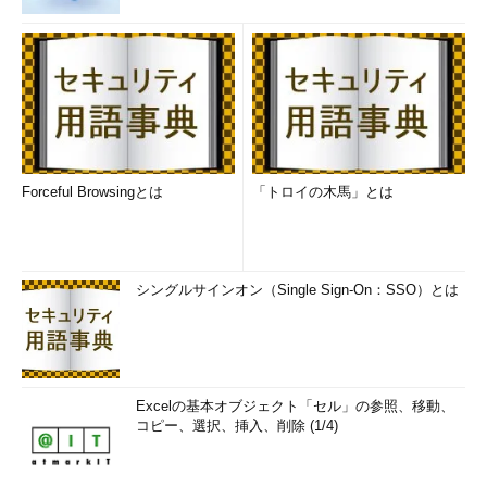
するとコンパイル時にも警告メッセージが出ます。
ちなみに、C89からC99への改訂に伴ってまとめられた「
C99
Rationale
」を見ると、C99制定当時にもgets()関数を標準ライブ
ラリに入れるかどうか議論があったらしきことがうかがえます。
2011年に改定されたC言語仕様の最新版、C11では、とうとう
gets()関数は削除されました。
Forceful Browsingとは
「トロイの木馬」とは
まとめ
今回はCWE/SANS Top 25 Most Dangerous Software Errorsと
いうドキュメントと、バッファオーバーフローの基礎知識を説明
シングルサインオン（Single Sign-On：SSO）とは
し、コード例としてgets()関数の実装を使って、どのように修正
すべきか考えてみました。
コピーするデータ長を明示してバッファオーバーフローを防
ぐ
、という方法は標準ライブラリ関数ではfgets()関数の他にも
Excelの基本オブジェクト「セル」の参照、移動、
strncpy()、strncat()、snprintf()、memcpy()など
で使われて
コピー、選択、挿入、削除 (1/4)
います。このやり方がgets()のように無制限にデータを読み込む
よりも安全なのは確かですが、今度は正しいデータ長を指定する