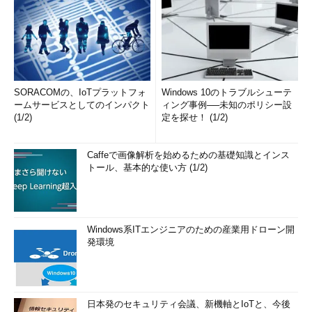
SORACOMの、IoTプラットフォ
Windows 10のトラブルシューテ
ームサービスとしてのインパクト
ィング事例──未知のポリシー設
(1/2)
定を探せ！ (1/2)
Caffeで画像解析を始めるための基礎知識とインス
トール、基本的な使い方 (1/2)
Windows系ITエンジニアのための産業用ドローン開
発環境
日本発のセキュリティ会議、新機軸とIoTと、今後