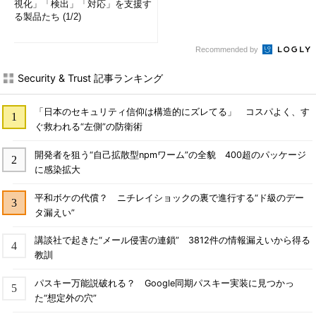
視化」「検出」「対応」を支援す
る製品たち (1/2)
Recommended by
Security & Trust 記事ランキング
「日本のセキュリティ信仰は構造的にズレてる」 コスパよく、す
ぐ救われる“左側”の防衛術
開発者を狙う“自己拡散型npmワーム”の全貌 400超のパッケージ
に感染拡大
平和ボケの代償？ ニチレイショックの裏で進行する“ド級のデー
タ漏えい”
講談社で起きた“メール侵害の連鎖” 3812件の情報漏えいから得る
教訓
パスキー万能説破れる？ Google同期パスキー実装に見つかっ
た“想定外の穴”