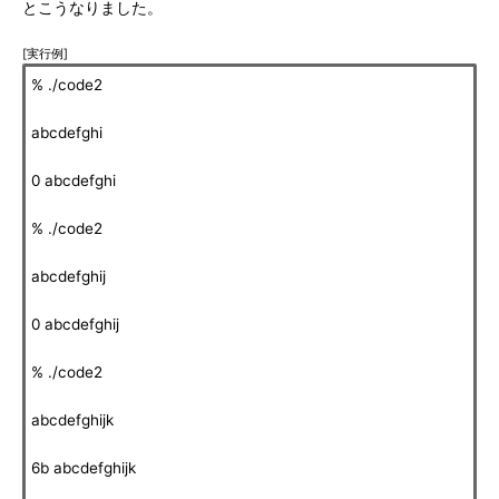
とこうなりました。
[実行例]
% ./code2
abcdefghi
0 abcdefghi
% ./code2
abcdefghij
0 abcdefghij
% ./code2
abcdefghijk
6b abcdefghijk