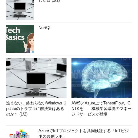
した日 (1/2)
NoSQL
進まない、終わらないWindows U
AWS／Azure上でTensorFlow、C
pdateのトラブルに解決策はある
NTKを――機械学習環境のマネー
のか？ (1/2)
ジドサービスが登場
AzureでIoTプロジェクトを共同検証する「IoTビジ
ネス共創ラボ」