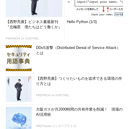
C言語仕様で規定されている標準ライブラリの中では、この修
正版に近い関数として、
fgets()関数
があります。
【西野亮廣】ビジネス書最新刊
Hello Python (1/3)
『北極星 僕たちはどう働くか』
PR(FINCHI on GOETHE)
fgets()では、第3引数に指定されたFILEポインタから入力デー
DDoS攻撃（Distributed Denial of Service Attack）
タを読み込む、改行コードも含めてコピーする、など、gets()と
とは
比べて挙動の違いがあるため、単純に置き換えるだけでは済まな
いこともあると思いますが、gets()よりはfgets()を使うよう心掛
けるべきです。
【西野亮廣】つくりたいものを追求できる環境の作
実際、OpenBSDやLinuxのmanページでは「gets()は使うな」
り方とは
とはっきり書かれています。また、gets()関数を含むコードをコ
ンパイルした場合に警告が出るのを見たことがある方もいること
PR(FINCHI on GOETHE)
注2
でしょう（
）。
大阪ガスが月2000時間の共有作業を削減！ 現場の
AI活用術
注2：LLVMを使っているApple OS X環境では実行時に警告メ
ッセージが出ます。--analyze オプションを付けてコンパイル
PR(ITmedia エンタープライズ)