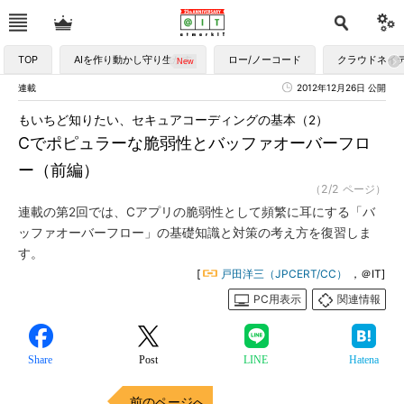
TOP
AIを作り動かし守り生かす
ロー/ノーコード
クラウドネイ
連載
2012年12月26日 公開
もいちど知りたい、セキュアコーディングの基本（2）
Cでポピュラーな脆弱性とバッファオーバーフロ
ー（前編）
（2/2 ページ）
連載の第2回では、Cアプリの脆弱性として頻繁に耳にする「バ
ッファオーバーフロー」の基礎知識と対策の考え方を復習しま
す。
[
戸田洋三（JPCERT/CC）
，＠IT]
PC用表示
関連情報
Share
Post
LINE
Hatena
前のページへ