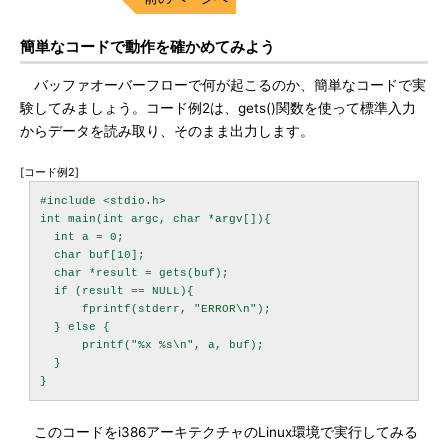
簡単なコードで動作を確かめてみよう
バッファオーバーフローで何が起こるのか、簡単なコードで実
験してみましょう。コード例2は、gets()関数を使って標準入力
からデータを読み取り、そのまま出力します。
[コード例2]
#include <stdio.h>

int main(int argc, char *argv[]){

  int a = 0;

  char buf[10];

  char *result = gets(buf);

  if (result == NULL){

      fprintf(stderr, "ERROR\n");

  } else {

      printf("%x %s\n", a, buf);

  }

このコードをi386アーキテクチャのLinux環境で実行してみる