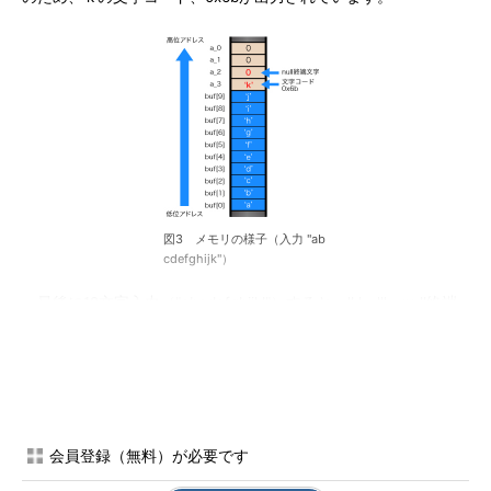
図3 メモリの様子（入力 "ab
cdefghijk"）
最後に12文字入力（"abcdefghijkl"）すると、'k'、'l'、null終端
文字がaの領域に書き込まれているため、'k'と'l'の文字コードに対
応する値が出力されています（図4）。
会員登録（無料）が必要です