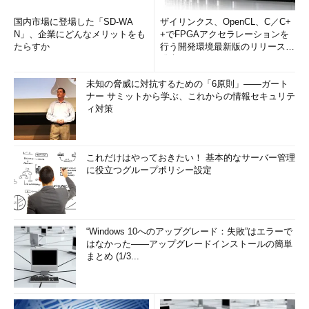
国内市場に登場した「SD-WA
ザイリンクス、OpenCL、C／C+
N」、企業にどんなメリットをも
+でFPGAアクセラレーションを
たらすか
行う開発環境最新版のリリースを
発表
未知の脅威に対抗するための「6原則」――ガート
ナー サミットから学ぶ、これからの情報セキュリテ
ィ対策
これだけはやっておきたい！ 基本的なサーバー管理
に役立つグループポリシー設定
“Windows 10へのアップグレード：失敗”はエラーで
はなかった――アップグレードインストールの簡単
まとめ (1/3...