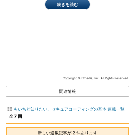
続きを読む
図4 メモリの様子（入力 "ab
cdefghijkl"）
ちなみに、gets()関数の引数bufにNULLを渡し、入力データを
読み込ませた場合はどうなるのでしょうか? Cの言語仕様の中の
gets()の記述を見ても、何も書いてありません。
このような場合の挙動は、「
未定義の動作
」（"undefined
Copyright © ITmedia, Inc. All Rights Reserved.
behavior"）と呼ばれます。コード例1では*NULL++ = cが実行さ
れるため、実際にはNULLポインタ参照が発生します（NULLポイ
関連情報
ンタ、すなわちアドレス0のメモリに入力データを書き込もうと
する）。NULLポインタ参照も未定義の動作であり、言語仕様で
は何の規定もされていません。我々が普段使うようなPC環境で
もいちど知りたい、セキュアコーディングの基本 連載一覧
は、ユーザーアプリがNULLポインタ参照を起こした場合にはOS
全 7 回
によって強制終了させられることが多いでしょう。
新しい連載記事が 2 件あります
gets()の修正を考える