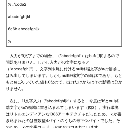
% ./code2
abcdefghijkl
6c6b abcdefghijkl
%
入力が9文字までの場合、（"abcdefghi"）はbufに収まるので
問題ありません。しかし入力が10文字になると
（"abcdefghij"）、文字列末尾に付けるnull終端文字がaの領域に
はみ出してしまいます。しかしnull終端文字の値は0であり、もと
もとaに入っていた値も0なので、出力だけからはその影響は分か
りません。
次に、11文字入力（"abcdefghijk"）すると、今度は'k'とnull終
端文字がaの領域に書き込まれてしまいます（図3）。実行環境
はリトルエンディアンなi386アーキテクチャだったため、'k'が書
き込まれたのは整数型4バイトのうちの最下位バイトでした。そ
のため、'k'の文字コード、0x6bが出力されています。