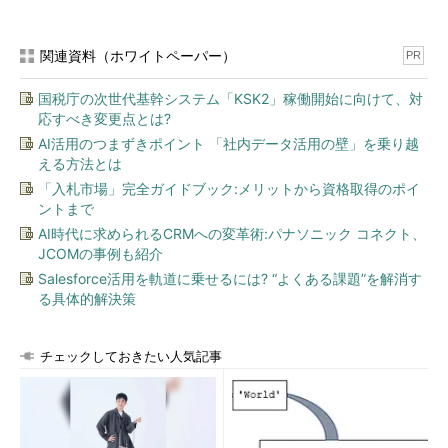
gets_fixed(char *buf, size_t size)

{

  int c;

関連資料（ホワイトペーパー）
PR
  char *s;

  size_t n = size;

国税庁の次世代基幹システム「KSK2」稼働開始に向けて、対
  if(n<=0){

    return NULL;

応すべき変更点とは?
  }

AI活用のつまずきポイント 「社内データ活用の壁」を乗り越
  n--; /* null 終端文字の分を確保 */

える方法とは
  while(0<n){

「入札市場」完全ガイドブック:メリットから資格取得のポイ
    for (s = buf; (c = getchar()) != '\n'; )

      if (c == EOF)

ントまで
          if (s == buf){

AI時代に求められるCRMへの変革術:パナソニック コネクト、
              return (NULL);

JCOMの事例も紹介
          } else

Salesforce活用を軌道に乗せるには? “よくある課題”を解消す
              break;

      else {

る具体的解決策
          *s++ = c;

          n--;

      }

チェックしておきたい人気記事
  }

  *s = '\0';

  return (buf);
