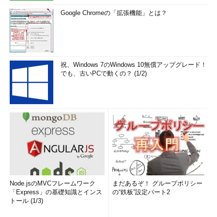
CWE/SANS Top 25 Most Dangerous Software Errors
Google Chromeの「拡張機能」とは？
http://cwe.mitre.org/top25/
http://www.sans.org/top25-software-errors/
祝、Windows 7のWindows 10無償アップグレード！
でも、古いPCで動くの？ (1/2)
Rationale for C99, Revision 5.10, April 2003
http://www.open-
std.org/JTC1/SC22/WG14/www/C99RationaleV5.10.pdf
Node.jsのMVCフレームワーク
まだあるぞ！ グループポリシー
「Express」の基礎知識とインス
の“鉄板”設定パート2
トール (1/3)