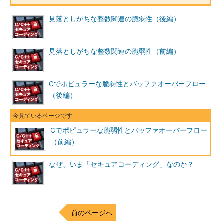
コード例1はどのように修正すべきでしょうか。問題となった
見落としがちな整数関連の脆弱性（後編）
のは以下の前提が成り立たないことでした。
見落としがちな整数関連の脆弱性（前編）
［gets() 実行時の前提条件］
引数 buf が指しているバッファは、入力データ（および
その後ろに付けるnull終端文字）を全て収めることので
Cでポピュラーな脆弱性とバッファオーバーフロー
きる大きさであること
（後編）
標準入力からやってくるデータがどのくらいあるかを事前に知
る術はなく、実際に読み込んでみなければ分かりません。この前
Cでポピュラーな脆弱性とバッファオーバーフロー
提条件にはもともと無理があったわけです。
（前編）
バッファオーバーフローを起こさないようにするためには、読
なぜ、いま「セキュアコーディング」なのか？
み込むデータ長を制限する必要があります。また、バッファ長は
関数の中からは分からないので、引数として受け取りましょう。
[コード例3]
前のページへ
char *
