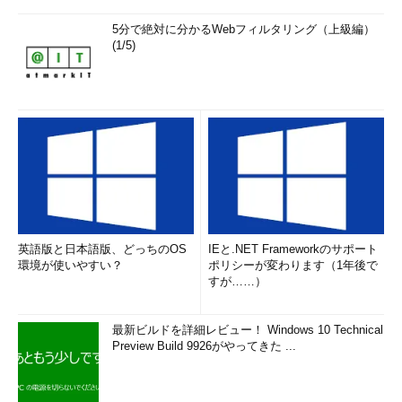
ことが重要になってくることに注意しましょう。
5分で絶対に分かるWebフィルタリング（上級編）
(1/5)
次回は、バッファオーバーフローの問題があるソフトウェアの
例をいくつか見てみたいと思います。
参考文献
5分で絶対に分かるバッファオーバーフロー
http://www.atmarkit.co.jp/fsecurity/special/110buffer/buffer0
0.html
英語版と日本語版、どっちのOS
IEと.NET Frameworkのサポート
Wikipedia (日本語版) バッファオーバーラン
環境が使いやすい？
ポリシーが変わります（1年後で
すが……）
http://ja.wikipedia.org/wiki/バッファオーバーラン
Different ways of looking at security bugs
最新ビルドを詳細レビュー！ Windows 10 Technical
Preview Build 9926がやってきた ...
http://software-security.sans.org/blog/2012/06/26/different-
ways-of-looking-at-security-bugs