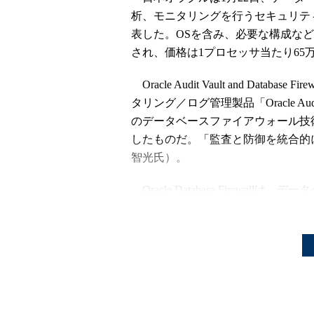
析、モニタリングを行うセキュリティ製品「Oracle
表した。OSを含み、必要な構成な
され、価格は1プロセッサ当たり65万
Oracle Audit Vault and Data
タリング／ログ管理製品「Oracle Audi
のデータベースファイアウォール技術をベースに
したものだ。「監査と防御を統合的に
智光氏）。
Oracle Database Firewa
ンなどの攻撃を検知し、ブロックする。いわゆる
同様の機能を提供するが、「パター
ったSQLの文法ルールにのっとった
事業統括 製品戦略統括本部 テクノ
ジャ 大澤清吾氏）ことが特徴だ。
またOracle Audit Vault