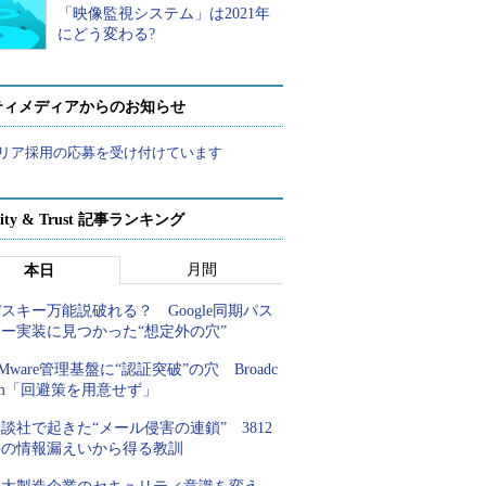
「映像監視システム」は2021年
にどう変わる?
ティメディアからのお知らせ
リア採用の応募を受け付けています
rity & Trust 記事ランキング
月間
本日
スキー万能説破れる？ Google同期パス
キー実装に見つかった“想定外の穴”
Mware管理基盤に“認証突破”の穴 Broadc
om「回避策を用意せず」
談社で起きた“メール侵害の連鎖” 3812
件の情報漏えいから得る教訓