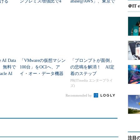
ける
ンプレミス増強比で4
abase@AWS」、東京で
＠IT e
0％のコスト削減見込む
一般提供開始
 AI Data
「VMwareの仮想マシン
「プロンプトが面倒」
発表 無料で
100台」をOCIへ、ア
の悲鳴を解消！ AI定
le AI
イ・オー・データ機器
着のステップ
が基幹系をクラウドリ
PR(ITmedia エンタープライ
ズ)
フト
Recommended by
注目