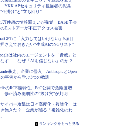
巨大製造企業のセキュリティ意識を変え
 YKK APセキュリティ担当者の泥臭
“仕掛け”と“立ち回り”
85万件超の情報漏えいが発覚 BASE子会
社のEストアーが不正アクセス被害
hatGPTに「入力してはいけない」5項目―
押さえておきたい“生成AIのNGリスト”
oogleは社内のエージェントを「脅威」と
見なす――なぜ「AIを信じない」のか？
laude暴走、企業に侵入 AnthropicとOpen
Iの事例から学ぶ3つの教訓
edisのRCE脆弱性、PoC公開で危険度増
す 修正済み脆弱性の“抜け穴”が判明
「サイバー攻撃は日々高度化・複雑化」は
聞き飽きた？ 企業が陥る「複雑化のわ
な」
»
ランキングをもっと見る