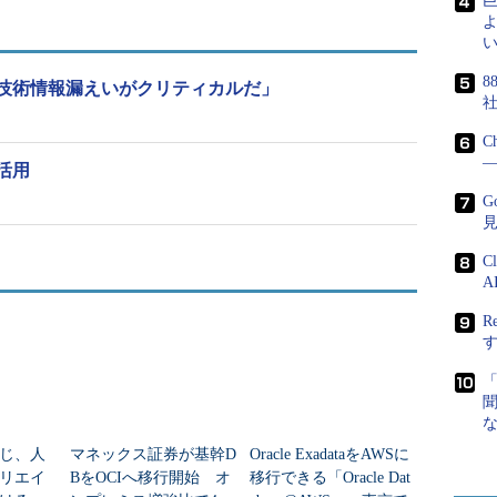
よ
たOSやActive Directoryなどのディレクトリなど、データベ
い
し、一元的に管理できるようにした。なおデータベ
8
た収集とネットワークスイッチのミラーポートを介
技術情報漏えいがクリティカルだ」
得でき、システムへの負荷が少ないことも特徴とい
C
―
活用
うもの（データ）は変わらない」（大澤氏）。オラ
G
ratorも含めた権限管理、アクセスコントロールといった
てデータベースの保護を図っていくという。
C
A
R
じ、人
マネックス証券が基幹D
Oracle ExadataをAWSに
リエイ
BをOCIへ移行開始 オ
移行できる「Oracle Dat