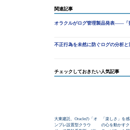
WindowsやOracle Solarisといっ
関連記事
ース以外のソースからもログを収集
ースのログは、エージェントを通じ
オラクルがログ管理製品発表――「
したログ取得という2つの方法で取
う。
不正行為を未然に防ぐログの分析と
「攻撃手法は変わっても、敵が狙
クルはほかに、暗号化やAdminist
製品も提供しており、これらを通じ
チェックしておきたい人気記事
大東建託、Oracleの「オ
「楽しさ」を感
ンプレ設置型クラウ
の心を動かすク