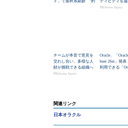
ド」で基幹系刷新 “約
ティビティを届
40のDB基盤”統合で何
PR(dentsu Japan)
が変わる？
チームが本音で意見を
Oracle、「Oracle
交わし合い、多様な人
base 26ai」
財が挑戦できる組織へ
利用できる「Orac
Databa...
PR(dentsu Japan)
関連リンク
日本オラクル