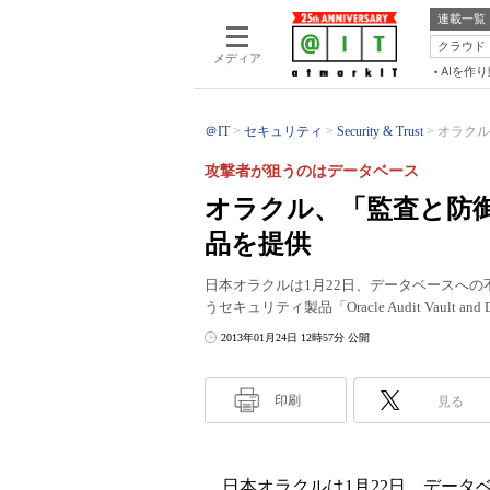
連載一覧
クラウド
メディア
AIを作
＠IT
セキュリティ
Security & Trust
オラクル
攻撃者が狙うのはデータベース
オラクル、「監査と防
品を提供
日本オラクルは1月22日、データベースへ
うセキュリティ製品「Oracle Audit Vault and 
2013年01月24日 12時57分 公開
印刷
見る
日本オラクルは1月22日、データ