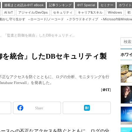
連載まとめ読み＠IT eBook
記事ランキング
＠IT Special
セミナー
ホワイト
AI IoT
アジャイル/DevOps
セキュリティ
キャリア&スキル
Windows
初
り動かし守り生かす
ローコード/ノーコード
クラウドネイティブ
Microsoft&Windo
Server & Storage
HTML5 + UX
、「監査と防御を統合」したDBセキュリティ...
Smart & Social
Coding Edge
御を統合」したDBセキュリティ製
ホワ
Java Agile
Database Expert
の不正なアクセスを防ぐとともに、ログの分析、モニタリングを行
Linux ＆ OSS
Database Firewall」を発表した。
Master of IP Networ
[
＠IT
]
Security & Trust
Share
Test & Tools
Insider.NET
ブログ
ベースへの不正なアクセスを防ぐとともに、ログの分