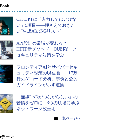
Book
ChatGPTに「入力してはいけな
い」5項目――押さえておきた
い“生成AIのNGリスト”
API設計の常識が変わる？
HTTP新メソッド「QUERY」と
セキュリティ対策を学ぶ
フロンティアAIとサイバーセキ
ュリティ対策の現在地 「17万
行のAIコード分析」事例と公的
ガイドラインが示す道筋
「無線LANがつながらない」の
苦情をゼロに 3つの現場に学ぶ
ネットワーク改善術
»
一覧ページへ
のテーマ