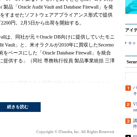
 Audit Vault and Database Firewall」を発
どをすませたソフトウェアアプライアンス形式で提供
2200円。2月5日から出荷を開始する。
アイ
base Firewallは、同社が元々Oracle DB向けに提供していたモニ
キャ
t Vault」と、米オラクルが2010年に買収したSecerno
した「Oracle Database Firewall」を統合
提供する」（同社 専務執行役員 製品事業統括 三澤
Secu
llは、データベースに格納された情報を狙うSQLインジェクショ
パ
Web Application Firewall（WAF）製品と
ンマッチングではなく、キーワードやスキーマとい
V
形で認識し、漏れなく攻撃を判断する」（同社 製品
続きを読む
ロジー製品推進本部 シニア・プロダクトラインマネー
講
Copyright © ITmedia, Inc. All Rights Reserved.
では、従来から提供していたデータベースの監査ログに加え、