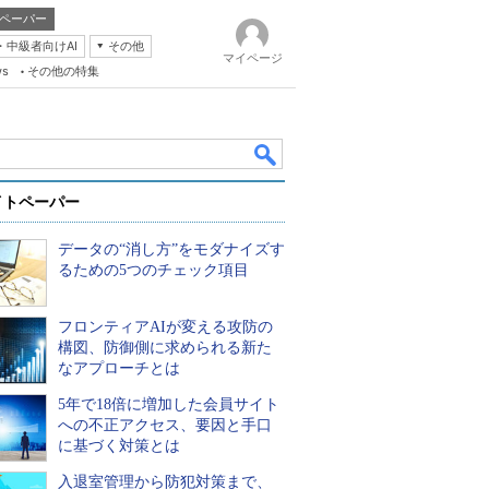
ペーパー
・中級者向けAI
その他
マイページ
ws
その他の特集
イトペーパー
データの“消し方”をモダナイズす
るための5つのチェック項目
フロンティアAIが変える攻防の
k
構図、防御側に求められる新た
なアプローチとは
5年で18倍に増加した会員サイト
への不正アクセス、要因と手口
に基づく対策とは
入退室管理から防犯対策まで、