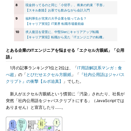
8
現金持ってるのと同じ「小切手」、将来の約束「手形」
【スキル創造】お茶でも飲みながら会計入門
9
福利厚生が充実の大手企業を狙ってみる？
【キャリア実現】IT業界 転職市場最前線
10
求人復活を背景に、中堅SIerにキャリアアップ転職
【キャリア実現】転職から見た「ITエンジニアの転機」
とある企業のITエンジニアを悩ませる「エクセル方眼紙」「公用
語」
1月の記事ランキング1位と2位は、「
IT用語解説系マンガ：食
べ超
」の「
とびだせエクセル方眼紙
」「
『社内公用語はジャパス
クリプト』の衝撃【ルポ迫真】
」でした。
新人がエクセル方眼紙という慣習に「汚染」されたり、社長が
突然「社内公用語をジャパスクリプトにする」（JavaScriptでは
ありません）と宣言したり……。