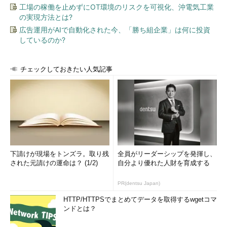
の約束「手形」
via
kwout
工場の稼働を止めずにOT環境のリスクを可視化、沖電気工業
の実現方法とは?
前回に続いてのお知らせですが、Facebookで
「簿記／会計
広告運用がAIで自動化された今、「勝ち組企業」は何に投資
素朴な疑問」
をまだまだ募集中です。ぜひ、「記事でこれを解説
しているのか?
してほしい！」という疑問をお寄せください。
チェックしておきたい人気記事
お茶でも飲みながら会計入門 インデックス
3次請けから2次請け、2次請けからプライムへの転職も？
先月は、転職を扱った記事が2本ランクインしました。
「
IT業界 転職市場最前線
」の「
福利厚生が充実の大手企業を
狙ってみる？
」では、2012年12月のIT業界転職市場状況を簡潔に
下請けが現場をトンズラ。取り残
全員がリーダーシップを発揮し、
まとめています。多くの企業で、年度末に向けた採用の活発化が
された元請けの運命は？ (1/2)
自分より優れた人財を育成する
見込まれています。
PR(dentsu Japan)
HTTP/HTTPSでまとめてデータを取得するwgetコマ
ンドとは？