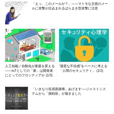
「えっ、このメールが？」――マトモな文面のメー
ルに攻撃が仕込まれるばらまき型攻撃に注意
人工知能／自動化が家庭を変える
“適度な不信感”をベースに考える
――IoTとしての「家」は開発者
「人間のセキュリティ」 (1/2)
にとってのフロンティアか (1/3)
「いきなり役員面接権」あげます──ジャストシス
テムから「挑戦状」が届きました