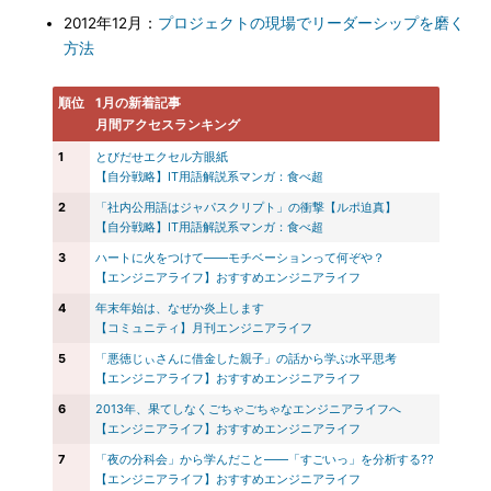
2012年12月：
プロジェクトの現場でリーダーシップを磨く
方法
順位
1月の新着記事
月間アクセスランキング
1
とびだせエクセル方眼紙
【自分戦略】IT用語解説系マンガ：食べ超
2
「社内公用語はジャパスクリプト」の衝撃【ルポ迫真】
【自分戦略】IT用語解説系マンガ：食べ超
3
ハートに火をつけて――モチベーションって何ぞや？
【エンジニアライフ】おすすめエンジニアライフ
4
年末年始は、なぜか炎上します
【コミュニティ】月刊エンジニアライフ
5
「悪徳じぃさんに借金した親子」の話から学ぶ水平思考
【エンジニアライフ】おすすめエンジニアライフ
6
2013年、果てしなくごちゃごちゃなエンジニアライフへ
【エンジニアライフ】おすすめエンジニアライフ
7
「夜の分科会」から学んだこと――「すごいっ」を分析する??
【エンジニアライフ】おすすめエンジニアライフ