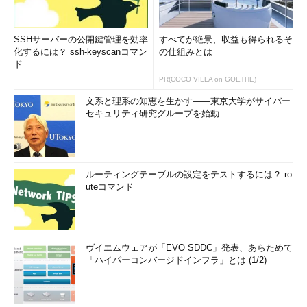
SSHサーバーの公開鍵管理を効率
すべてが絶景、収益も得られるそ
化するには？ ssh-keyscanコマン
の仕組みとは
ド
PR(COCO VILLA on GOETHE)
文系と理系の知恵を生かす――東京大学がサイバー
セキュリティ研究グループを始動
ルーティングテーブルの設定をテストするには？ ro
uteコマンド
ヴイエムウェアが「EVO SDDC」発表、あらためて
「ハイパーコンバージドインフラ」とは (1/2)