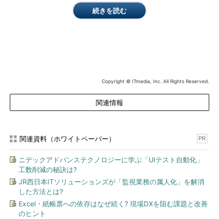
続きを読む
IT用語解説系マンガ：食べ超 インデックス
「小切手」と「手形」の使用方法
人気連載「
お茶でも飲みながら会計入門
」から、「
現金持って
るのと同じ『小切手』、将来の約束『手形』
」がランクインしま
した。
Copyright © ITmedia, Inc. All Rights Reserved.
皆さんは小切手や手形を見たことがあるでしょうか。今回は、
関連情報
企業が支払いの際に利用することのある小切手と手形を取り上
げ、2つの違いや利用方法、仕訳などを解説しています。記事最
後のクイズで理解度の確認もできます！
関連資料（ホワイトペーパー）
PR
ニデックアドバンステクノロジーに学ぶ「UIテスト自動化」
工数削減の秘訣は?
JR西日本ITソリューションズが「監視業務の属人化」を解消
した方法とは?
Excel・紙帳票への依存はなぜ続く? 現場DXを阻む課題と改善
のヒント
現金持ってるのと同じ「小切手」、将来