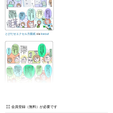
とびだせエクセル方眼紙
via
kwout
「社内公用語はジャパスクリプト」の衝
撃【ルポ迫真】
via
kwout
ITエンジニアがくすっと笑える、でもドキッとするネタ満載の
会員登録（無料）が必要です
用語解説は、仕事の息抜きにもお勧めです。