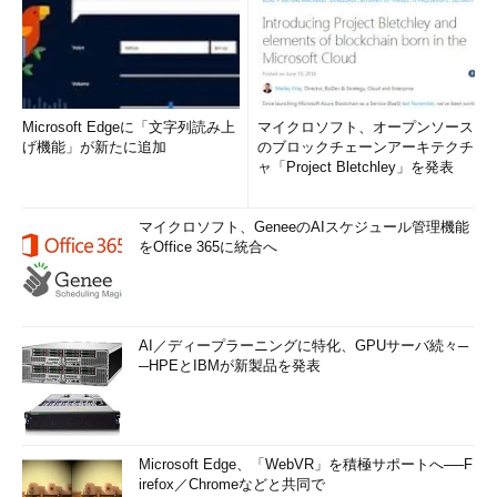
Microsoft Edgeに「文字列読み上
マイクロソフト、オープンソース
げ機能」が新たに追加
のブロックチェーンアーキテクチ
ャ「Project Bletchley」を発表
マイクロソフト、GeneeのAIスケジュール管理機能
をOffice 365に統合へ
AI／ディープラーニングに特化、GPUサーバ続々─
─HPEとIBMが新製品を発表
Microsoft Edge、「WebVR」を積極サポートへ──F
irefox／Chromeなどと共同で