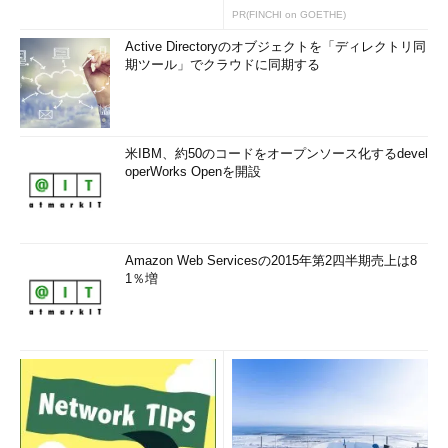
PR(FINCHI on GOETHE)
Active Directoryのオブジェクトを「ディレクトリ同
期ツール」でクラウドに同期する
求人復活を背景に、中堅SIerにキャリア
アップ転職
via
kwout
この2本の記事でも紹介していますが、人材サービス企業の関
米IBM、約50のコードをオープンソース化するdevel
operWorks Openを開設
係者に話を聞くと、2012年後半ごろから比較的大手のSIerなどの
積極的な求人が目立ってきたようです。同時に、必要に迫られた
ものではない「前向きな転職」に成功するケースが増えていると
のこと。より手応えのある環境や給与アップ、将来を考えたスキ
Amazon Web Servicesの2015年第2四半期売上は8
ルチェンジなどを目指した転職を考えているなら、今が好機かも
1％増
しれません。