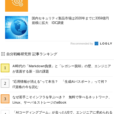
国内セキュリティ製品市場は2020年までに3359億円
規模に拡大 IDC調査
Recommended by
自分戦略研究所 記事ランキング
AI時代の「Markdown負債」と「レガシー脱却」の壁、エンジニア
が直面する新・旧の課題
“応用情報が消える”って本当？ 「生成AIパスポート」って何？
IT資格の今を読む
なぜ若手こそインフラを学ぶべき？ 無料で学べるネットワーク、
Linux、サーバ＆ストレージのeBook
「AIコーディングブーム」が去ったUSで、エンジニアに求められる