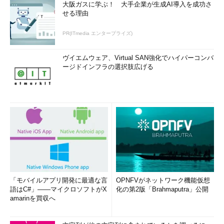
大阪ガスに学ぶ！ 大手企業が生成AI導入を成功さ
せる理由
PR(ITmedia エンタープライズ)
ヴイエムウェア、Virtual SAN強化でハイパーコンバ
ージドインフラの選択肢広げる
「モバイルアプリ開発に最適な言
OPNFVがネットワーク機能仮想
語はC#」――マイクロソフトがX
化の第2版「Brahmaputra」公開
amarinを買収へ