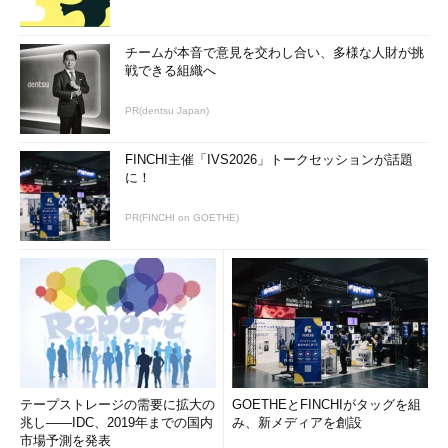
福利厚生が充実の大手企業を狙ってみ
チームが本音で意見を交わし合い、多様な人財が挑
る？
via
kwout
戦できる組織へ
IT業界 転職市場最前線 インデックス
PR(dentsu Japan)
新連載「
転職から見た『ITエンジニアの転機』
」では、ITエン
FINCHI主催「IVS2026」トークセッションが話題
ジニアの求人の復活を背景に、転職によって課題を解決したITエ
に！
ンジニアの成功事例を紹介します。
PR(FINCHI on GOETHE)
IT業界の転職市場、復活の今 転職から見た「ITエンジニア
の転機」
第1回「
求人復活を背景に、中堅SIerにキャリアアップ転職
」
では、比較的小規模の企業から中堅SIerへの転職を希望し、成功
した2人の事例を取り上げ、成功要因や現在の転職市場の状況に
ついて解説しています。
テープストレージの需要に拡大の
GOETHEとFINCHIがタッグを組
兆し――IDC、2019年までの国内
み、新メディアを創設
市場予測を発表