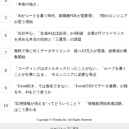
「本体の強さ」
「AIがコードを書く時代、新職種FDEが需要増」 7割のエンジニア
が思う理由
「出社中心」「生成AIほぼ必須」が4割超 企業がITフリーランス
を求める本当の目的と「三重苦」の課題
無料で身に付くデータサイエンス 延べ23万人が受講、総務省が募
集開始
「コーディングはボトルネックだったことがない」「ループを書く
ことが仕事になる」 今エンジニアに必要な視点
「Excel好き」では進化できない、「Excel/CSVでデータ連携」が残
る今、AIをどう使うか
“応用情報が消える”ってどういうこと？ 「情報処理技術者試験」
はこう変わる
Copyright © ITmedia Inc. All Rights Reserved.
ページトップに戻る