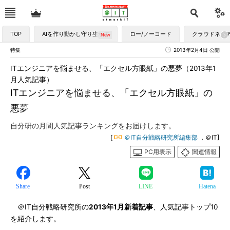
TOP
AIを作り動かし守り生かす
ロー/ノーコード
クラウドネイ
特集
2013年2月4日 公開
ITエンジニアを悩ませる、「エクセル方眼紙」の悪夢（2013年1
月人気記事）
ITエンジニアを悩ませる、「エクセル方眼紙」の
悪夢
自分研の月間人気記事ランキングをお届けします。
[
＠IT自分戦略研究所編集部
，＠IT]
PC用表示
関連情報
Share
Post
LINE
Hatena
＠IT自分戦略研究所の
2013年1月新着記事
、人気記事トップ10
を紹介します。