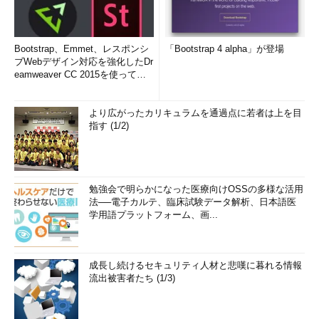
Bootstrap、Emmet、レスポンシ
「Bootstrap 4 alpha」が登場
ブWebデザイン対応を強化したDr
eamweaver CC 2015を使って
み...
より広がったカリキュラムを通過点に若者は上を目
指す (1/2)
勉強会で明らかになった医療向けOSSの多様な活用
法──電子カルテ、臨床試験データ解析、日本語医
学用語プラットフォーム、画...
成長し続けるセキュリティ人材と悲嘆に暮れる情報
流出被害者たち (1/3)