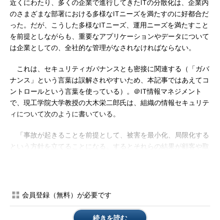
近くにわたり、多くの企業で進行してきたITの分散化は、企業内
のさまざまな部署における多様なITニーズを満たすのに好都合だ
った。だが、こうした多様なITニーズ、運用ニーズを満たすこと
を前提としながらも、重要なアプリケーションやデータについて
は企業としての、全社的な管理がなされなければならない。
これは、セキュリティガバナンスとも密接に関連する（「ガバ
ナンス」という言葉は誤解されやすいため、本記事ではあえてコ
ントロールという言葉を使っている）。＠IT情報マネジメント
で、現工学院大学教授の大木栄二郎氏は、組織の情報セキュリテ
ィについて次のように書いている。
「事故が起きることを前提として、被害を最小化、局限化する
という方針を立てることになる。するとそれらの結果が顧客や取
引先にどの程度の影響を与えることになるのか、対策のレベルが
妥当であるのかなどを、顧客や取引先などの利害関係者に納得が
得られる形で説明できなければならなくなる」（
「情報セキュリ
ティガバナンスを確立せよ（1） 情報セキュリティはCSRであ
会員登録（無料）が必要です
る」
より）
続きを読む