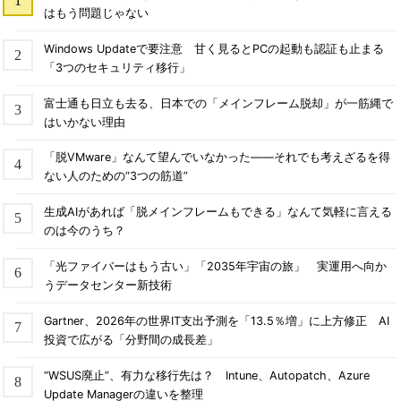
はもう問題じゃない
Windows Updateで要注意 甘く見るとPCの起動も認証も止まる
「3つのセキュリティ移行」
富士通も日立も去る、日本での「メインフレーム脱却」が一筋縄で
はいかない理由
「脱VMware」なんて望んでいなかった――それでも考えざるを得
ない人のための“3つの筋道”
生成AIがあれば「脱メインフレームもできる」なんて気軽に言える
のは今のうち？
「光ファイバーはもう古い」「2035年宇宙の旅」 実運用へ向か
うデータセンター新技術
Gartner、2026年の世界IT支出予測を「13.5％増」に上方修正 AI
投資で広がる「分野間の成長差」
“WSUS廃止”、有力な移行先は？ Intune、Autopatch、Azure
Update Managerの違いを整理