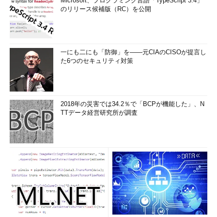
Microsoft、プログラミング言語「TypeScript 3.4」
のリリース候補版（RC）を公開
一にも二にも「防御」を――元CIAのCISOが提言し
た6つのセキュリティ対策
2018年の災害では34.2％で「BCPが機能した」、N
TTデータ経営研究所が調査