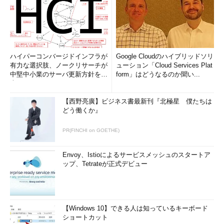
ハイパーコンバージドインフラが
Google Cloudのハイブリッドソリ
有力な選択肢、ノークリサーチが
ューション「Cloud Services Plat
中堅中小業のサーバ更新方針を調
form」はどうなるのか聞い...
査
【西野亮廣】ビジネス書最新刊『北極星 僕たちは
どう働くか』
PR(FINCHI on GOETHE)
Envoy、Istioによるサービスメッシュのスタートア
ップ、Tetrateが正式デビュー
【Windows 10】できる人は知っているキーボード
ショートカット