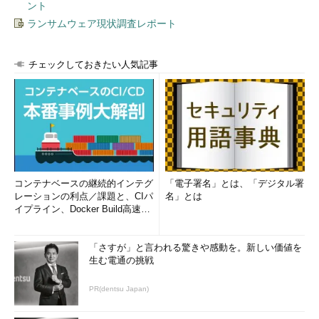
ント
ービスを監視し、状況に応じて必要なア
ランサムウェア現状調査レポート
クションをとれるように、選択肢を確保
しておく必要もある。社内からクラウド
への移行は不可逆的だと思っている人が
チェックしておきたい人気記事
企業IT担当者にとって「使え
多いようだが、クラウドから社内へ戻す
る」アドバイザリ情報の提供
可能性も考慮すべきだ。
を目指す「IT INSIDER」シリ
ーズの第3弾。今回は企業IT担
しつこいようだが、ステークホルダー
当者に、特にフォーカスした
コンテンツです
に納得の得られる形で自社がコントロー
ルしていることを説明できるかどうか、この視点が社内／クラウ
ドをめぐる議論で欠落してしまうのは危険だ。
コンテナベースの継続的インテグ
「電子署名」とは、「デジタル署
レーションの利点／課題と、CIパ
名」とは
クラウドサービスが普及する時代における、きれいごとではな
イプライン、Docker Build高速化
い企業IT部門の役割について、IT INSIDERシリーズNo.3
「サー
のコツ (1/2...
バ仮想化とプライベートクラウドの政治学」（PDF）
にまとめて
「さすが」と言われる驚きや感動を。新しい価値を
いますので、ぜひご覧ください（本コンテンツのダウンロードに
生む電通の挑戦
は、TechTarget会員登録が必要です）。
PR(dentsu Japan)