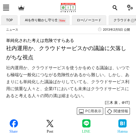
TOP
AIを作り動かし守り生かす
ロー/ノーコード
クラウドネイ
ニュース
2013年2月5日 公開
単純化された考えは危険ですらある
社内運用か、クラウドサービスかの議論に欠落し
がちな視点
社内運用か、クラウドサービスを使うかをめぐる議論は、いつで
も極端な一般化につながる危険性があるから難しい。しかし、あ
まりにも単純化した議論ばかりしていても、クラウドサービス利
用に慎重な人々と、企業ITにおいても未来はクラウドサービスに
あると考える人々の間の溝は縮まらない。
[三木 泉，＠IT]
PC用表示
関連情報
Share
Post
LINE
Hatena