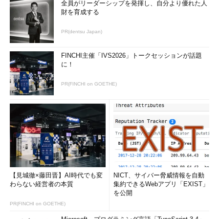
全員がリーダーシップを発揮し、自分より優れた人
財を育成する
PR(dentsu Japan)
FINCHI主催「IVS2026」トークセッションが話題
に！
PR(FINCHI on GOETHE)
【見城徹×藤田晋】AI時代でも変
NICT、サイバー脅威情報を自動
わらない経営者の本質
集約できるWebアプリ「EXIST」
を公開
PR(FINCHI on GOETHE)