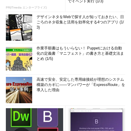
でイベント実行 (1/3)
PR(ITmedia エンタープライズ)
デザインネタをWebで探す人が知っておきたい、日
ごろのネタ収集と活用を効率化する4つのアプリ (1/
3)
作業手順書はもういらない！ Puppetにおける自動
化の定義書「マニフェスト」の書き方と基礎文法ま
とめ (1/5)
高速で安全、安定した専用線接続が理想のシステム
構築のカギに――マンパワーが「ExpressRoute」を
導入した理由