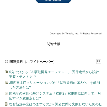
セキュリティについて、何をどこまでやるべきかの判断は非常
に難しい。しかし1つの目安として、利害関係者（ステークホル
ダー）に「納得が得られる形で」説明できることを目的に、対策
を実行していくべきだ、というのが大木氏の論旨だ。
これに照らしてみると、多くの企業はステークホルダーに納得
Copyright © ITmedia, Inc. All Rights Reserved.
の得られる形で、業務上重要なアプリケーションやデータを管理
できているかどうかという点で、大きな問題を抱えている。この
関連情報
問題への対応を主要な目的とすることなくして、社内かクラウド
かの議論はあり得ない。
「だから社内運用のほうがいい」といっているのではない。筆
関連資料（ホワイトペーパー）
PR
者が「『AWSで、社内DCよりセキュリティを高められる』理
5分で分かる「AI駆動開発エージェント」 要件定義から設計・
由」という記事で着目したのは、クラウドサービスの機能を活用
実装・テストまで
することで、逆に社内運用の場合よりもIT環境を適切にコントロ
JR西日本ITソリューションズが「監視業務の属人化」を解消
ールできる可能性だ。
した方法とは?
一方、クラウドサービスを一度採用し
国税庁の次世代基幹システム「KSK2」稼働開始に向けて、対
応すべき変更点とは?
たからといって、事業者にすべてをまか
なぜ新規事業はつまずくのか? 識者に聞く失敗しないためのヒ
せるのも間違いだ。常に使用しているサ