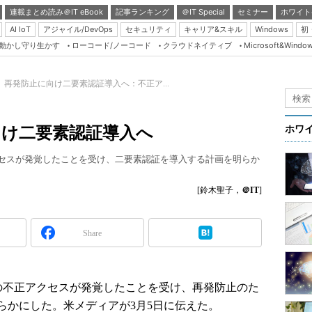
連載まとめ読み＠IT eBook
記事ランキング
＠IT Special
セミナー
ホワイト
AI IoT
アジャイル/DevOps
セキュリティ
キャリア&スキル
Windows
初
り動かし守り生かす
ローコード/ノーコード
クラウドネイティブ
Microsoft&Windo
Server & Storage
HTML5 + UX
ote、再発防止に向け二要素認証導入へ：不正ア...
Smart & Social
Coding Edge
に向け二要素認証導入へ
ホワ
Java Agile
正アクセスが発覚したことを受け、二要素認証を導入する計画を明らか
Database Expert
Linux ＆ OSS
[鈴木聖子，
＠IT
]
Master of IP Networ
Security & Trust
Share
Test & Tools
Insider.NET
クへの不正アクセスが発覚したことを受け、再発防止のた
ブログ
らかにした。米メディアが3月5日に伝えた。