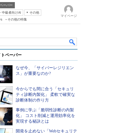
ペーパー
・中級者向けAI
その他
マイページ
ws
その他の特集
イトペーパー
なぜ今、「サイバーレジリエン
ス」が重要なのか?
今からでも間に合う「セキュリ
k
ティ診断内製化」 柔軟で確実な
診断体制の作り方
事例に学ぶ「脆弱性診断の内製
化」 コスト削減と運用効率化を
実現する秘訣とは
開発を止めない「Webセキュリテ