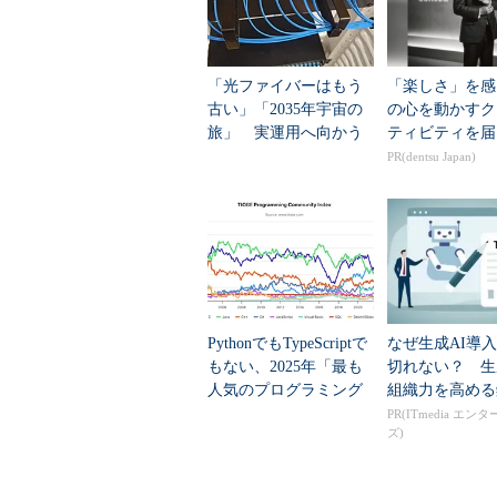
「光ファイバーはもう
「楽しさ」を感
古い」「2035年宇宙の
の心を動かすク
旅」 実運用へ向かう
ティビティを届
データセンター新技術
PR(dentsu Japan)
PythonでもTypeScriptで
なぜ生成AI導
もない、2025年「最も
切れない？ 生
人気のプログラミング
組織力を高める
言語」
PR(ITmedia エン
ズ)