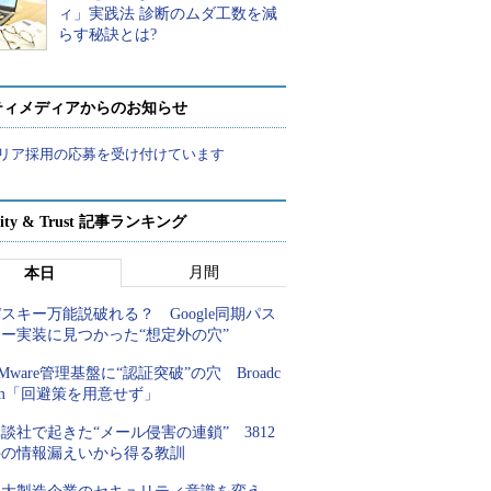
ィ」実践法 診断のムダ工数を減
らす秘訣とは?
ティメディアからのお知らせ
リア採用の応募を受け付けています
rity & Trust 記事ランキング
月間
本日
スキー万能説破れる？ Google同期パス
キー実装に見つかった“想定外の穴”
Mware管理基盤に“認証突破”の穴 Broadc
om「回避策を用意せず」
談社で起きた“メール侵害の連鎖” 3812
件の情報漏えいから得る教訓