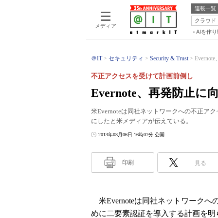
連載一覧
クラウド
メディア
AIを作
＠IT
セキュリティ
Security & Trust
Evern
不正アクセスを受けて計画前倒し
Evernote、再発防止
米Evernoteは同社ネットワークへの不
にしたと米メディアが伝えている。
2013年03月06日 16時07分 公開
印刷
見る
米Evernoteは同社ネットワー
めに二要素認証を導入する計画を明