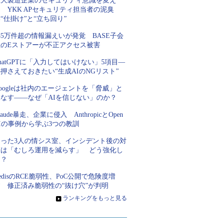
巨大製造企業のセキュリティ意識を変え
 YKK APセキュリティ担当者の泥臭
“仕掛け”と“立ち回り”
85万件超の情報漏えいが発覚 BASE子会
社のEストアーが不正アクセス被害
hatGPTに「入力してはいけない」5項目―
押さえておきたい“生成AIのNGリスト”
oogleは社内のエージェントを「脅威」と
見なす――なぜ「AIを信じない」のか？
laude暴走、企業に侵入 AnthropicとOpen
Iの事例から学ぶ3つの教訓
たった3人の情シス室、インシデント後の対
策は「むしろ運用を減らす」 どう強化し
た？
edisのRCE脆弱性、PoC公開で危険度増
す 修正済み脆弱性の“抜け穴”が判明
»
ランキングをもっと見る