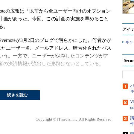
Evernoteの広報は「以前から全ユーザー向けのオプション
計画があった。今回、この計画の実施を早めること
る。
アイ
rnoteが3月2日のブログで明らかにした。何者かが
キャ
けられたユーザー名、メールアドレス、暗号化されたパス
いう。一方で、ユーザーが保存したコンテンツがア
Secu
者の決済情報が流出した形跡はないとしている。
ワードは一方向暗号化によって保護されているという。こ
する一方で、慎重を期すためとして全ユーザーにパ
パ
続きを読む
V
tionWeekは、EvernoteがMD5の暗号化アルゴリズム
rs Technicaの報道によると、MD5は、ほかのハ
講
Copyright © ITmedia, Inc. All Rights Reserved.
とが特徴だが、それゆえにブルートフォースによる
高速に行える。このため、Evernote以外のサイト