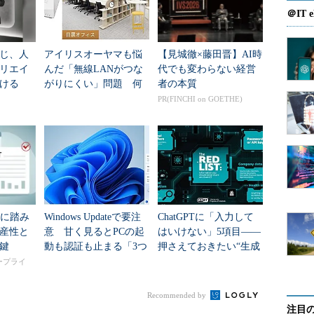
＠IT e
じ、人
アイリスオーヤマも悩
【見城徹×藤田晋】AI時
リエイ
んだ「無線LANがつな
代でも変わらない経営
ける
がりにくい」問題 何
者の本質
を変えて解決した？
PR(FINCHI on GOETHE)
入に踏み
Windows Updateで要注
ChatGPTに「入力して
産性と
意 甘く見るとPCの起
はいけない」5項目――
鍵
動も認証も止まる「3つ
押さえておきたい“生成
のセキュリティ移行」
AIのNGリスト”
タープライ
Recommended by
注目