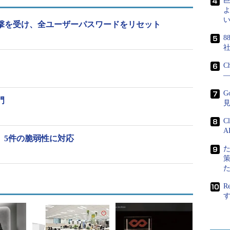
もそれらを変更せず使い続けていた場合、攻撃者が
よ
短くなることを意味すると指摘している。
い
ング攻撃を受け、全ユーザーパスワードをリセット
8
C
―
G
門
C
A
公開、5件の脆弱性に対応
R