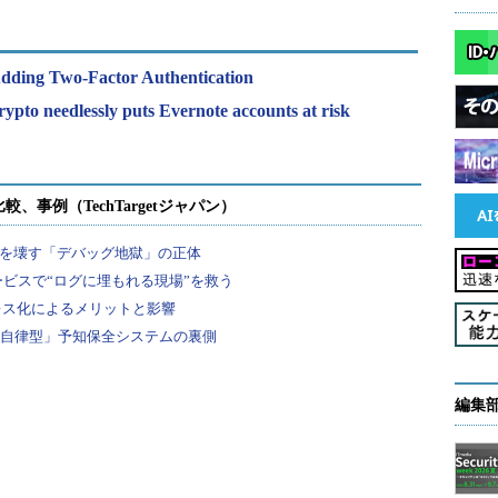
ding Two-Factor Authentication
pto needlessly puts Evernote accounts at risk
編集