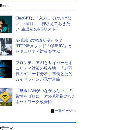
Book
ChatGPTに「入力してはいけな
い」5項目――押さえておきた
い“生成AIのNGリスト”
API設計の常識が変わる？
HTTP新メソッド「QUERY」と
セキュリティ対策を学ぶ
フロンティアAIとサイバーセキ
ュリティ対策の現在地 「17万
行のAIコード分析」事例と公的
ガイドラインが示す道筋
「無線LANがつながらない」の
苦情をゼロに 3つの現場に学ぶ
ネットワーク改善術
»
一覧ページへ
のテーマ