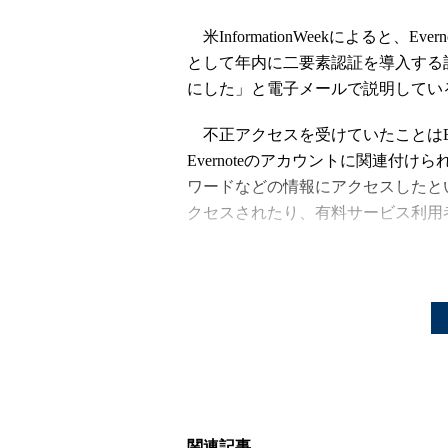
米InformationWeekによると、
として年内に二要素認証を導入する
にした」と電子メールで説明してい
不正アクセスを受けていたことはEve
Evernoteのアカウントに関連付
ワードなどの情報にアクセスしたと
クセスされたり、有料サービス利用
Evernoteが保存しているパス
の暗号化対策は確実だと同社は強調
スワードのリセットを促した。
（3月7日修正）これについてInforma
を使っていたとの報道があると伝えた。A
ッシュ関数に比べ計算速度が速いこ
クラックも、ほかのアルゴリズムよりも
関連記事