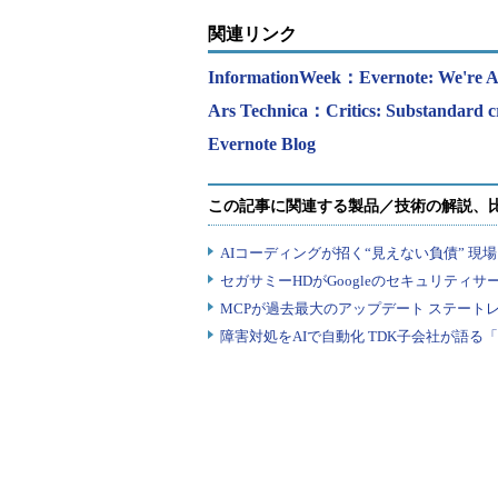
関連リンク
InformationWeek：Evernote: We're Ad
Ars Technica：Critics: Substandard cry
Evernote Blog