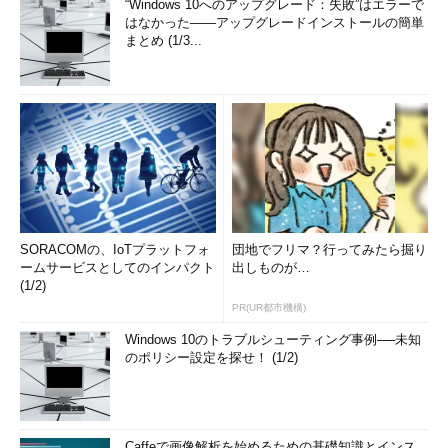
“Windows 10へのアップグレード：失敗”はエラーで
はなかった――アップグレードインストールの簡単
まとめ (1/3...
SORACOMの、IoTプラットフォ
団地でフリマ？行ってみたら掘り
ームサービスとしてのインパクト
出しものが…
(1/2)
PR(UR都市機構)
Windows 10のトラブルシューティング事例──未知
のポリシー設定を探せ！ (1/2)
Caffeで画像解析を始めるための基礎知識とインス