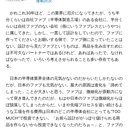
連載目次
かれこれ30年ほど、この業界に厄介になってきたが、うち半
分くらいは自社ファブ（半導体製造工場）のある会社に、半分く
らいは自社ファブのない会社（俗にいうファブレスというやつ）
に属してきた。しかし、一貫して設計をしていたので、ファブに
作ってくださいとお願いする側で、ファブ側に立っていたことは
ない。設計から見たファブというものは、商品を生み出すために
は不可欠なパートナーではあるけれど、あればあったで、なけれ
ばなかったで、いろいろ考えさせられることも多い存在でもあ
る。
日本の半導体業界全体の元気がないのだからいたしかたないの
だが、日本のファブも元気がない。最大の原因は進化を「諦めて
しまった」ことが大きいと思う。ファブは、微細化が原動力にな
って突き進んできたのだが、もはや日本のファブは微細化からほ
ぼ脱落してしまったからだ。いまや先端プロセスを追い続けるよ
うな工場を作る費用は日本のどこの半導体会社にとっても“TOO
MUCH”で投資できない。「お前ら設計ががっぽり儲けられる商
品を作らないから投資できなくなったのだろぉ～」と、ファブの