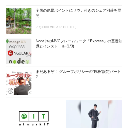
全国の絶景ポイントにサウナ付きのシェア別荘を展
開
PR(COCO VILLA on GOETHE)
Node.jsのMVCフレームワーク「Express」の基礎知
識とインストール (1/3)
まだあるぞ！ グループポリシーの“鉄板”設定パート
2