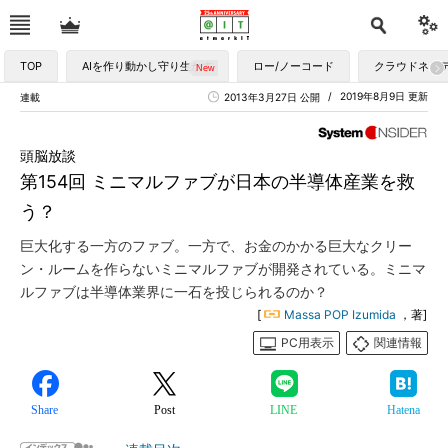
TOP
AIを作り動かし守り生かす
ロー/ノーコード
クラウドネイ
2019年8月9日 更新
連載
2013年3月27日 公開
頭脳放談
第154回 ミニマルファブが日本の半導体産業を救
う？
巨大化する一方のファブ。一方で、お金のかかる巨大なクリー
ン・ルームを作らないミニマルファブが開発されている。ミニマ
ルファブは半導体業界に一石を投じられるのか？
[
Massa POP Izumida
，著]
PC用表示
関連情報
Share
Post
LINE
Hatena