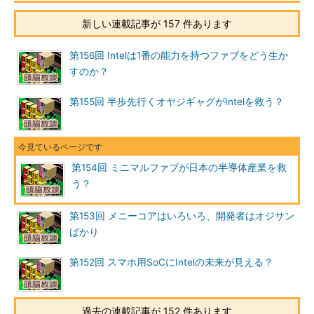
を作ろうというのだ。もともとクリーン・ルームがあっての製造
新しい連載記事が 157 件あります
装置だから、クリーン・ルームなしでやろうとすると非常に難し
かったようだが、一部の装置を除いてかなりメドが立っているら
第156回 Intelは1番の能力を持つファブをどう生か
しい。
すのか？
「発想の転換」というやつである。非常に面白い。これなら日
第155回 半歩先行くオヤジギャグがIntelを救う？
本からファブが絶滅するのを防げるかもしれない。しかし、であ
る。「お前、設計屋としてこのファブで何を流したい？」と問い
かけられると「うっ」と詰ってしまう。打倒巨大ファブならば、
そこでの製造の中心になっているスマホやタブレット向けの主力
第154回 ミニマルファブが日本の半導体産業を救
チップをこのようなファブで作れるのか？ プロセス自体の微細
う？
化の程度も大問題だが、単純に数量自体も問題だ。巨大な先端フ
ァブで流れているような主力チップは、世界中のみんなが持って
第153回 メニーコアはいろいろ、開発者はオジサン
いるような製品に載っている。つまりモデル・チェンジの度にと
ばかり
てつもない数量の新しいチップを一気に作らないとならない。巨
大なウエハからは結構な個数がとれるのだが、それでも何万枚も
第152回 スマホ用SoCにIntelの未来が見える？
流してようやく需要にミートできる程度のはずだ。
ミニマルファブの場合、1枚1枚は素早く処理できるといって
過去の連載記事が 152 件あります