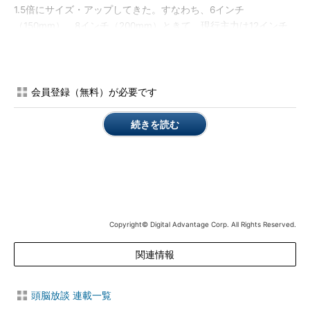
1.5倍にサイズ・アップしてきた。すなわち、6インチ
（150mm）、8インチ（200mm）ときて、現行主力は12インチ
（300mm）、次は450mmである。それにつれて製造装置も高い
ものは数億から数十億円（もしかすると最近は数百億か）にもな
り、そんなものを何十台、何百台もクリーン・ルームに入れるの
だからたまらない。
会員登録（無料）が必要です
巨大化するファブ VS. ミニマルファブ
続きを読む
前置きが少々長くなったが、こうした巨大化するファブに対し
て、このままじゃいけないと考えて「ちゃぶ台返し」的発想の転
換をしようとしている人々がいる。「
ミニマルファブ
」というも
のを研究されている方々である。お金のかかる巨大なクリーン・
ルームを作らない。クリーンな場所は装置の内部だけにする。そ
Copyright© Digital Advantage Corp. All Rights Reserved.
して装置そのものも極めて小型化し、1台1台はそのあたりにある
家電製品くらいの大きさにしてしまう。当然、取り扱うウエハも
関連情報
小さくする。0.5インチというから、正方形のチップを載せると
すると、大きくても9mm角のチップが1ウエハに1個載るに過ぎな
い。こういうポテトチップ以下のサイズのウエハを、小さな製造
頭脳放談 連載一覧
装置を並べた学校の教室くらいの狭い工場で素早く流してチップ