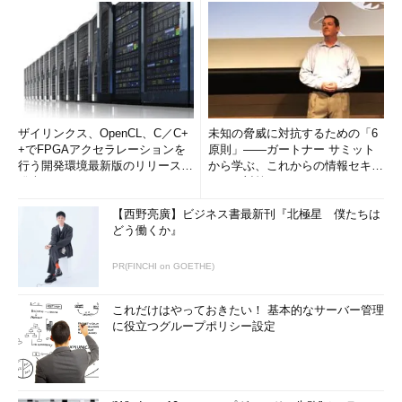
ザイリンクス、OpenCL、C／C+
未知の脅威に対抗するための「6
+でFPGAアクセラレーションを
原則」――ガートナー サミット
行う開発環境最新版のリリースを
から学ぶ、これからの情報セキュ
発表
リティ対策
【西野亮廣】ビジネス書最新刊『北極星 僕たちは
どう働くか』
PR(FINCHI on GOETHE)
これだけはやっておきたい！ 基本的なサーバー管理
に役立つグループポリシー設定