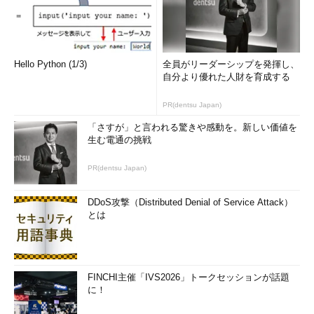
少量生産のロジックものは、FPGAなどとバッティングするか
ら、アナログや無線系ではどうか？ アナログ系はチップ・サイ
ズもそれほど大きくないし、大規模ロジックICほどにはウエハの
面積を要求しないだろう。それから、MEMSセンサーのような系
Hello Python (1/3)
全員がリーダーシップを発揮し、
統もよいかもしれない（MEMSについては「
第43回 使い古しの
自分より優れた人財を育成する
半導体工場はMEMSで生かせ？
」参照）。少量だけれど値段が高
く売れそうなところだ。
PR(dentsu Japan)
「さすが」と言われる驚きや感動を。新しい価値を
けれど、世の中には古いファブが沢山あって、中には減価償却
生む電通の挑戦
も終わったようなところでアナログとか、MEMSとかを作ってい
る会社も多い。古くて太い線幅のファブだけれども、その中でい
PR(dentsu Japan)
ろいろできる特徴を出してひとひねり、ふたひねりして商売をし
ている。そういう人たちはミニマルファブに興味を示すかもしれ
DDoS攻撃（Distributed Denial of Service Attack）
ないが、すぐに工場を入れ替えるような新規投資はしないだろ
とは
う。減価償却が終わり、固定費の少ないところで売れる商品がで
きれば金のなる木だからだ。工場の配管が腐るとかして、建て直
しが必要になったら考えるか、くらいじゃないだろうか。大分先
の話になりそうだ。
FINCHI主催「IVS2026」トークセッションが話題
に！
しかし、日本にもリッパなアナログやMEMSの設計者がいるこ