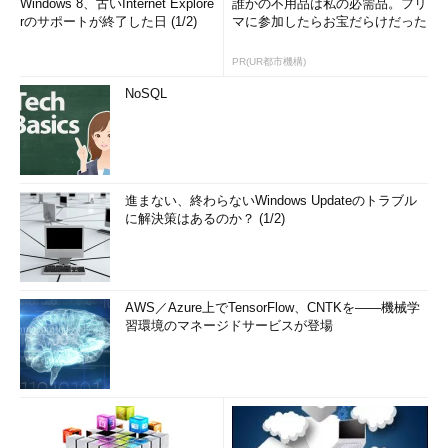
Windows 8、古いInternet Explore
誰かの不用品は私の必需品。フリ
rのサポートが終了した日 (1/2)
マに参加したらお宝だらけだった
PR(UR都市機構)
NoSQL
進まない、終わらないWindows Updateのトラブル
に解決策はあるのか？ (1/2)
AWS／Azure上でTensorFlow、CNTKを――機械学
習環境のマネージドサービスが登場