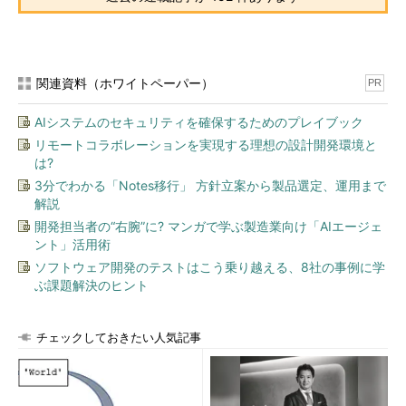
も、1ウエハ＝1チップのような工程でどのくらいの数ができるの
だろうか？ なかには物理的に時間のかかる工程もあるのだか
ら、そんなとてつもない数量は作れないだろう。数十万個も作れ
るの？ それとも数万？ 常識的な半導体ビジネスでは数万個とか
関連資料（ホワイトペーパー）
いうのは小ロットである（多くの会社では取扱い単位として
PR
「k」、つまり1000個を使っている。「500kの注文入りました」
AIシステムのセキュリティを確保するためのプレイブック
とか「3kの注文？ 少ないなぁ～」ってな具合）。あんまり急に
リモートコラボレーションを実現する理想の設計開発環境と
数が増えないような類の製品でないとミニマルファブは辛いので
は?
はないか。
3分でわかる「Notes移行」 方針立案から製品選定、運用まで
解説
それとも試作に使うか。小回りは効きそうだ。微細化とともに
開発担当者の“右腕”に? マンガで学ぶ製造業向け「AIエージェ
試作費用もうなぎ上りで零細なファブレス会社にはきつくなって
ント」活用術
いるからだ。しかし、いまどき機能的な試作検証はみんな
ソフトウェア開発のテストはこう乗り越える、8社の事例に学
FPGA（Field Programmable Gate Array：プログラミングによっ
ぶ課題解決のヒント
て機能が変更可能なLSI）である。それどころか小ロットの生産
だと、そのままFPGAということもありえる。本格的にウエハを
流して試作というのは、当然の前提として前述のような大規模量
チェックしておきたい人気記事
産への移行を念頭においている。その場合、同じ工場の同じプロ
セスで試作をしないと意味がない。