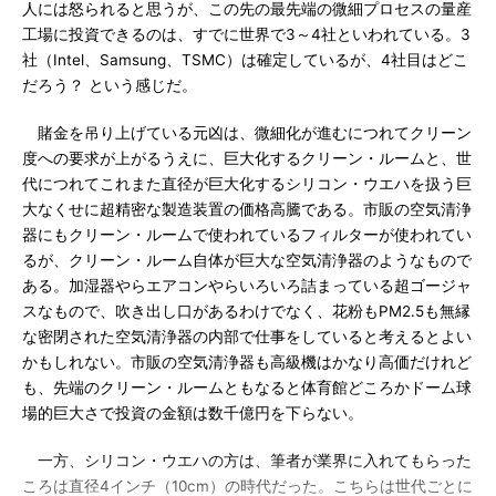
人には怒られると思うが、この先の最先端の微細プロセスの量産
工場に投資できるのは、すでに世界で3～4社といわれている。3
社（Intel、Samsung、TSMC）は確定しているが、4社目はどこ
だろう？ という感じだ。
賭金を吊り上げている元凶は、微細化が進むにつれてクリーン
度への要求が上がるうえに、巨大化するクリーン・ルームと、世
代につれてこれまた直径が巨大化するシリコン・ウエハを扱う巨
大なくせに超精密な製造装置の価格高騰である。市販の空気清浄
器にもクリーン・ルームで使われているフィルターが使われてい
るが、クリーン・ルーム自体が巨大な空気清浄器のようなもので
ある。加湿器やらエアコンやらいろいろ詰まっている超ゴージャ
スなもので、吹き出し口があるわけでなく、花粉もPM2.5も無縁
な密閉された空気清浄器の内部で仕事をしていると考えるとよい
かもしれない。市販の空気清浄器も高級機はかなり高価だけれど
も、先端のクリーン・ルームともなると体育館どころかドーム球
場的巨大さで投資の金額は数千億円を下らない。
一方、シリコン・ウエハの方は、筆者が業界に入れてもらった
ころは直径4インチ（10cm）の時代だった。こちらは世代ごとに