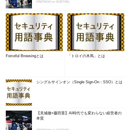
PR(FINCHI on GOETHE)
とは知ってはいるが、数が少ない、そしてだいたい年寄り。後継
者も育たないいままだと、いまの工場とともにみんな退役だ。新
しいミニマルファブで商品の製造ができるようになったころには
設計する人がいなくなっている恐れもある。
作り方だけでなく、いまから使い方も考える必要がありそうだ
が、どうか。
Forceful Browsingとは
「トロイの木馬」とは
筆者紹介
Massa POP Izumida
日本では数少ないx86プロセッサのアーキテクト。某米国半導
シングルサインオン（Single Sign-On：SSO）とは
体メーカーで8bitと16bitの、日本のベンチャー企業でx86互換
プロセッサの設計に従事する。その後、出版社の半導体事業部
などを経て、現在は某半導体メーカーでヘテロジニアス・マル
チコア・プロセッサを中心とした開発を行っている。
【見城徹×藤田晋】AI時代でも変わらない経営者の
本質
「
頭脳放談
」
PR(FINCHI on GOETHE)