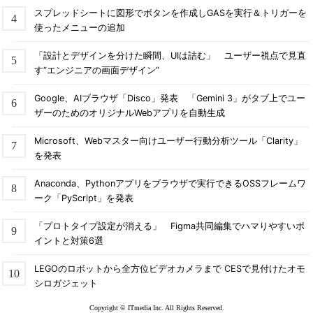
スプレッドシートに図形でボタンを作成しGASを実行＆トリガーを
使ったメニューの追加
「設計とデザインを分けた瞬間、UIは詰む」 ユーザー視点で見直
す“エンジニアの画面デザイン”
Google、AIブラウザ「Disco」発表 「Gemini 3」がタブ上でユー
ザーのためのオリジナルWebアプリを自動生成
Microsoft、Webマスター向けユーザー行動分析ツール「Clarity」
を発表
Anaconda、Pythonアプリをブラウザで実行できるOSSフレームワ
ーク「PyScript」を発表
「プロトタイプ設定が消える」 Figma共同編集でハマりやすいポ
イントと対策6選
LEGOのロボットから全方位ビデオカメラまで CESで見付けたオモ
シロガジェット
Copyright © ITmedia Inc. All Rights Reserved.