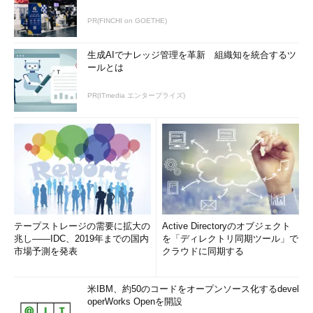
PR(FINCHI on GOETHE)
生成AIでナレッジ管理を革新 組織知を統合するツ
ールとは
PR(ITmedia エンタープライズ)
テープストレージの需要に拡大の
Active Directoryのオブジェクト
兆し――IDC、2019年までの国内
を「ディレクトリ同期ツール」で
市場予測を発表
クラウドに同期する
米IBM、約50のコードをオープンソース化するdevel
operWorks Openを開設