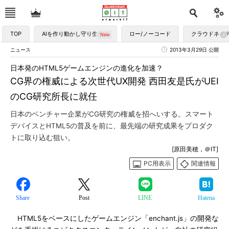
TOP
AIを作り動かし守り生かす
ロー/ノーコード
クラウドネイ
ニュース
2013年3月29日 公開
日本発のHTML5ゲームエンジンの進化を加速？
CG界の権威による次世代UX開発 西田友是氏がUEI
のCG研究所長に就任
日本のベンチャー企業がCG研究の権威を招へいする。スマート
デバイスとHTML5の普及を前に、最先端の研究成果をプロダク
トに取り込む狙い。
[原田美穂，＠IT]
PC用表示
関連情報
Share
Post
LINE
Hatena
HTML5をベースにしたゲームエンジン「enchant.js」の開発な