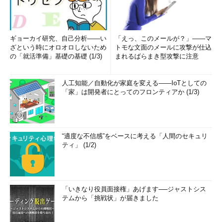
ギョーカイ研究、自己分析――い
「えっ、このメールが？」――マ
ざという時にオロオロしないため
トモな文面のメールに攻撃が仕込
の「就活準備」基礎の基礎 (1/3)
まれるばらまき型攻撃に注意
人工知能／自動化が家庭を変える――IoTとしての
「家」は開発者にとってのフロンティアか (1/3)
“適度な不信感”をベースに考える「人間のセキュリ
ティ」 (1/2)
「いきなり役員面接権」あげます──ジャストシス
テムから「挑戦状」が届きました