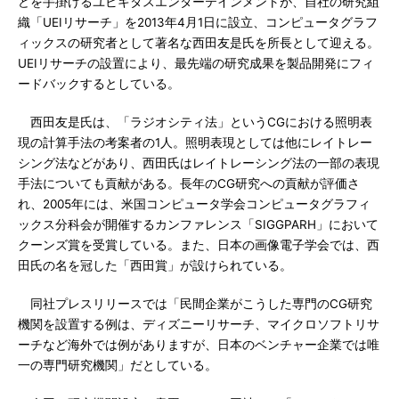
どを手掛けるユビキタスエンターテインメントが、自社の研究組
織「UEIリサーチ」を2013年4月1日に設立、コンピュータグラフ
ィックスの研究者として著名な西田友是氏を所長として迎える。
UEIリサーチの設置により、最先端の研究成果を製品開発にフィ
ードバックするとしている。
西田友是氏は、「ラジオシティ法」というCGにおける照明表
現の計算手法の考案者の1人。照明表現としては他にレイトレー
シング法などがあり、西田氏はレイトレーシング法の一部の表現
手法についても貢献がある。長年のCG研究への貢献が評価さ
れ、2005年には、米国コンピュータ学会コンピュータグラフィ
ックス分科会が開催するカンファレンス「SIGGPARH」において
クーンズ賞を受賞している。また、日本の画像電子学会では、西
田氏の名を冠した「西田賞」が設けられている。
同社プレスリリースでは「民間企業がこうした専門のCG研究
機関を設置する例は、ディズニーリサーチ、マイクロソフトリサ
ーチなど海外では例がありますが、日本のベンチャー企業では唯
一の専門研究機関」だとしている。