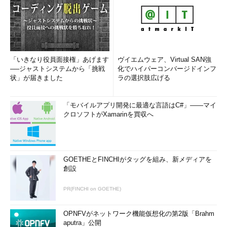
「いきなり役員面接権」あげます
ヴイエムウェア、Virtual SAN強
──ジャストシステムから「挑戦
化でハイパーコンバージドインフ
状」が届きました
ラの選択肢広げる
「モバイルアプリ開発に最適な言語はC#」――マイ
クロソフトがXamarinを買収へ
GOETHEとFINCHIがタッグを組み、新メディアを
創設
PR(FINCHI on GOETHE)
OPNFVがネットワーク機能仮想化の第2版「Brahm
aputra」公開