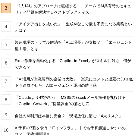
「1人1AI」のアプローチは破綻する――チームでAI共有時のセキュ
リティ問題を解決するベストプラクティス
「アイデア出しを抜いた」 生成AIなしで最も不安になる業務とい
えば？
製造現場のトラブル解消を「AI工場長」が支援？ 「エージェント
型工場」とは
Excel作業を自動化する「Copilot in Excel」がスキルに対応 何が
できる？
「AI活用が単発質問の企業は大敗」 楽天にコストと遅延の30％低
下も達成させた、AIエージェント運用の勝ち筋
「Claudeより4割安い」 M365のExcel/メール操作を丸投げる
「Copilot Cowork」“従量課金”の落とし穴
自社のAI利用は本当に安全？ 現場放任に潜む「4大リスク」
AI予算の7割を食う「ITインフラ」、中でも予算超過しやすいの
は？ 医療機関調査