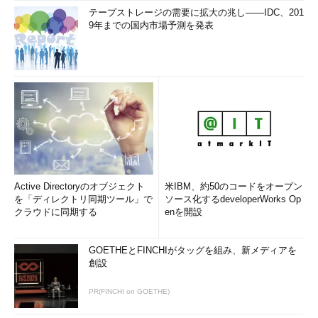
テープストレージの需要に拡大の兆し――IDC、201
9年までの国内市場予測を発表
Active Directoryのオブジェクト
米IBM、約50のコードをオープン
を「ディレクトリ同期ツール」で
ソース化するdeveloperWorks Op
クラウドに同期する
enを開設
GOETHEとFINCHIがタッグを組み、新メディアを
創設
PR(FINCHI on GOETHE)