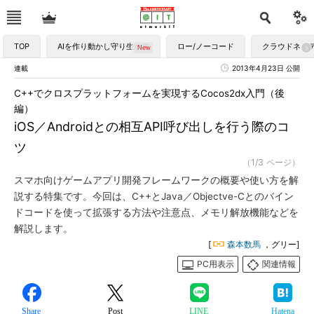
TOP
AIを作り動かし守り生かす
ロー/ノーコード
クラウドネイ
連載
2013年4月23日 公開
C++でクロスプラットフォームを実現するCocos2dx入門（後
編）
iOS／Androidとの相互API呼び出しを行う際のコ
ツ
（1/3 ページ）
スマホ向けゲームアプリ開発フレームワークの概要や使い方を解
説する特集です。今回は、C++とJava／Objectve-Cとのバイン
ドコードを使って拡張する方法や注意点、メモリ解放機能などを
解説します。
[
森本数馬
，グリー]
PC用表示
関連情報
Share
Post
LINE
Hatena