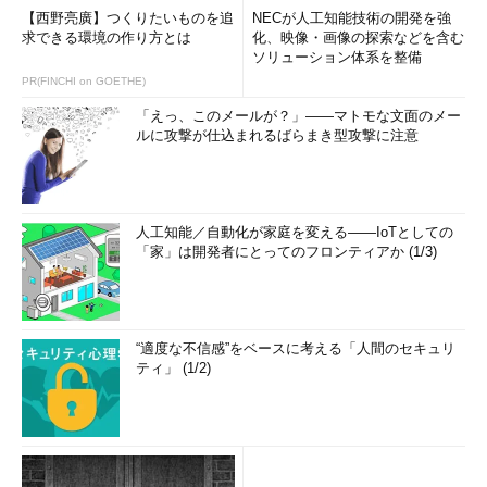
【西野亮廣】つくりたいものを追
NECが人工知能技術の開発を強
求できる環境の作り方とは
化、映像・画像の探索などを含む
ソリューション体系を整備
PR(FINCHI on GOETHE)
「えっ、このメールが？」――マトモな文面のメー
ルに攻撃が仕込まれるばらまき型攻撃に注意
人工知能／自動化が家庭を変える――IoTとしての
「家」は開発者にとってのフロンティアか (1/3)
“適度な不信感”をベースに考える「人間のセキュリ
ティ」 (1/2)