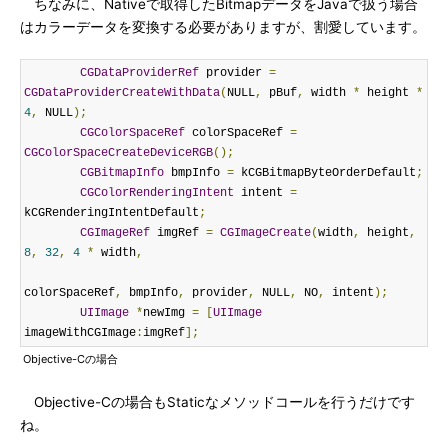
ちなみに、Nativeで取得したBitmapデータをJavaで扱う場合
はカラーデータを変換する必要がありますが、割愛しています。
CGDataProviderRef
 provider 
=
CGDataProviderCreateWithData
(
NULL
,
 pBuf
,
 width 
*
 height 
*
4
,
 NULL
);
CGColorSpaceRef
 colorSpaceRef 
=
CGColorSpaceCreateDeviceRGB
();
CGBitmapInfo
 bmpInfo 
=
 kCGBitmapByteOrderDefault
;
CGColorRenderingIntent
 intent 
=
kCGRenderingIntentDefault
;
CGImageRef
 imgRef 
=
CGImageCreate
(
width
,
 height
,
8
,
32
,
4
*
 width
,
colorSpaceRef
,
 bmpInfo
,
 provider
,
 NULL
,
 NO
,
 intent
);
UIImage
*
newImg 
=
[
UIImage
imageWithCGImage
:
imgRef
];
Objective-Cの場合
Objective-Cの場合もStaticなメソッドコールを行うだけです
ね。