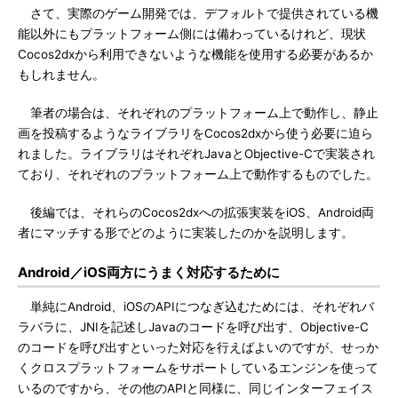
さて、実際のゲーム開発では、デフォルトで提供されている機
能以外にもプラットフォーム側には備わっているけれど、現状
Cocos2dxから利用できないような機能を使用する必要があるか
もしれません。
筆者の場合は、それぞれのプラットフォーム上で動作し、静止
画を投稿するようなライブラリをCocos2dxから使う必要に迫ら
れました。ライブラリはそれぞれJavaとObjective-Cで実装され
ており、それぞれのプラットフォーム上で動作するものでした。
後編では、それらのCocos2dxへの拡張実装をiOS、Android両
者にマッチする形でどのように実装したのかを説明します。
Android／iOS両方にうまく対応するために
単純にAndroid、iOSのAPIにつなぎ込むためには、それぞれバ
ラバラに、JNIを記述しJavaのコードを呼び出す、Objective-C
のコードを呼び出すといった対応を行えばよいのですが、せっか
くクロスプラットフォームをサポートしているエンジンを使って
いるのですから、その他のAPIと同様に、同じインターフェイス