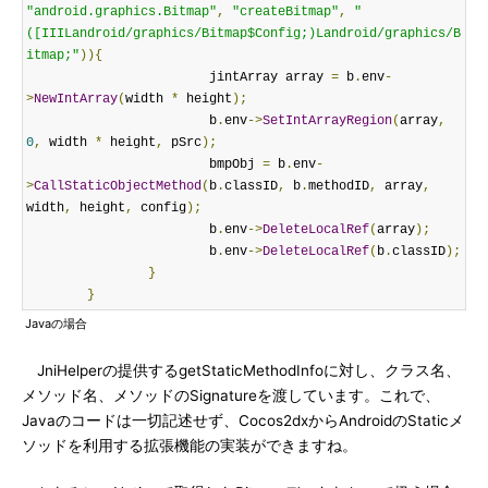
"android.graphics.Bitmap"
,
"createBitmap"
,
"
([IIILandroid/graphics/Bitmap$Config;)Landroid/graphics/B
itmap;"
)){
			jintArray array 
=
 b
.
env
-
>
NewIntArray
(
width 
*
 height
);
			b
.
env
->
SetIntArrayRegion
(
array
,
0
,
 width 
*
 height
,
 pSrc
);
			bmpObj 
=
 b
.
env
-
>
CallStaticObjectMethod
(
b
.
classID
,
 b
.
methodID
,
 array
,
width
,
 height
,
 config
);
			b
.
env
->
DeleteLocalRef
(
array
);
			b
.
env
->
DeleteLocalRef
(
b
.
classID
);
}
}
Javaの場合
JniHelperの提供するgetStaticMethodInfoに対し、クラス名、
メソッド名、メソッドのSignatureを渡しています。これで、
Javaのコードは一切記述せず、Cocos2dxからAndroidのStaticメ
ソッドを利用する拡張機能の実装ができますね。