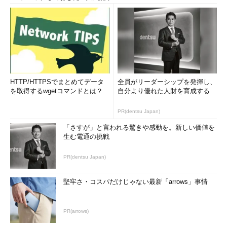
HTTP/HTTPSでまとめてデータ
全員がリーダーシップを発揮し、
を取得するwgetコマンドとは？
自分より優れた人財を育成する
PR(dentsu Japan)
「さすが」と言われる驚きや感動を。新しい価値を
生む電通の挑戦
PR(dentsu Japan)
堅牢さ・コスパだけじゃない最新「arrows」事情
PR(arrows)