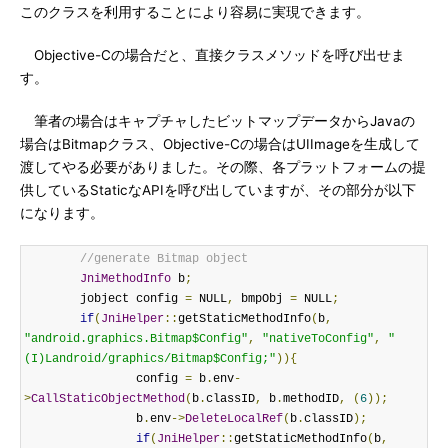
このクラスを利用することにより容易に実現できます。
Objective-Cの場合だと、直接クラスメソッドを呼び出せま
す。
筆者の場合はキャプチャしたビットマップデータからJavaの
場合はBitmapクラス、Objective-Cの場合はUIImageを生成して
渡してやる必要がありました。その際、各プラットフォームの提
供しているStaticなAPIを呼び出していますが、その部分が以下
になります。
//generate Bitmap object
JniMethodInfo
 b
;
	jobject config 
=
 NULL
,
 bmpObj 
=
 NULL
;
if
(
JniHelper
::
getStaticMethodInfo
(
b
,
"android.graphics.Bitmap$Config"
,
"nativeToConfig"
,
"
(I)Landroid/graphics/Bitmap$Config;"
)){
		config 
=
 b
.
env
-
>
CallStaticObjectMethod
(
b
.
classID
,
 b
.
methodID
,
(
6
));
		b
.
env
->
DeleteLocalRef
(
b
.
classID
);
if
(
JniHelper
::
getStaticMethodInfo
(
b
,