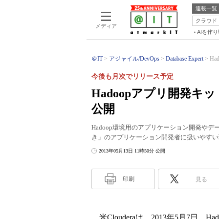
連載一覧
クラウド
メディア
AIを作
＠IT
アジャイル/DevOps
Database Expert
Ha
今後も月次でリリース予定
Hadoopアプリ開発キット「Cl
公開
Hadoop環境用のアプリケーション開発やデ
き」のアプリケーション開発者に扱いやすい
2013年05月13日 11時50分 公開
印刷
見る
米Clouderaは、2013年5月7日、H