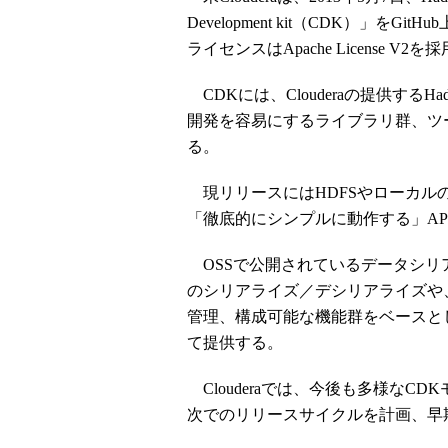
Development kit（CDK）」をGit
ライセンスはApache License V2
CDKには、Clouderaの提供する
開発を容易にするライブラリ群、ツ
る。
現リリースにはHDFSやローカル
「徹底的にシンプルに動作する」APIセッ
OSSで公開されているデータシリアライ
のシリアライズ／デシリアライズや
管理、構成可能な機能群をベースと
て提供する。
Clouderaでは、今後も多様なC
次でのリリースサイクルを計画、早期