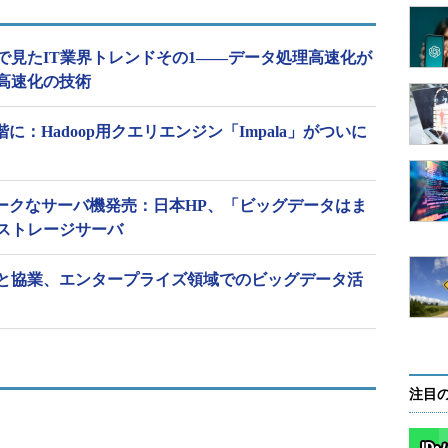
で見たIT業界トレンドその1――データ処理高速化が
高速化の技術
用段階に：Hadoop用クエリエンジン「Impala」がついに
ニークなサーバ機発売：日本HP、「ビッグデータはま
ストレージサーバ
eraと協業、エンタープライズ領域でのビッグデータ活
注目