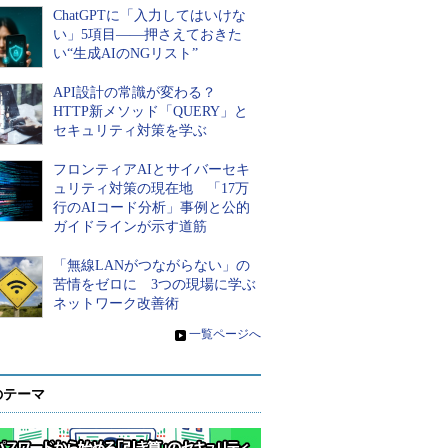
ChatGPTに「入力してはいけな
い」5項目――押さえておきた
い“生成AIのNGリスト”
API設計の常識が変わる？
HTTP新メソッド「QUERY」と
セキュリティ対策を学ぶ
フロンティアAIとサイバーセキ
ュリティ対策の現在地 「17万
行のAIコード分析」事例と公的
ガイドラインが示す道筋
「無線LANがつながらない」の
苦情をゼロに 3つの現場に学ぶ
ネットワーク改善術
»
一覧ページへ
のテーマ