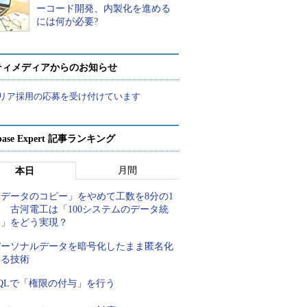
ーコード開発、内製化を進める
には何が必要?
ティメディアからのお知らせ
リア採用の応募を受け付けています
abase Expert 記事ランキング
月間
本日
「データのコピー」をやめて工数を8分の1
 古河電工は「100システムのデータ統
合」をどう実現？
パーソナルデータを暗号化したまま匿名化
する技術
QLで「権限の付与」を行う