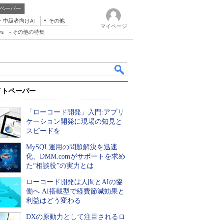
ペーパー
・中級者向けAI
その他
マイページ
ws
その他の特集
イトペーパー
「ローコード開発」入門:アプリ
ケーション開発に現場の知見と
スピードを
MySQL運用の問題解決を迅速
k
化、DMM.comがサポートを求め
た“相談役”の実力とは
ローコード開発は人間とAIの協
働へ AI搭載型で経費節減効果と
利益はどう変わる
DXの原動力として注目されるロ