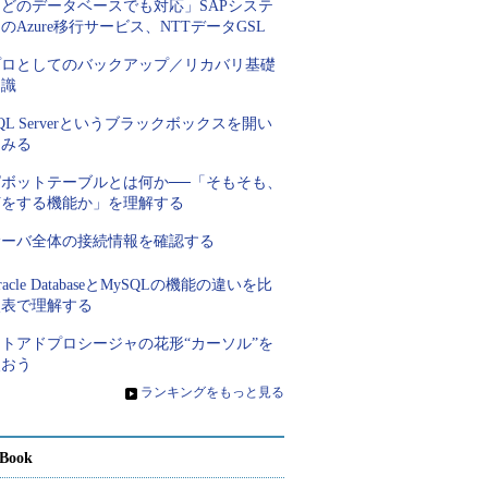
「どのデータベースでも対応」SAPシステ
のAzure移行サービス、NTTデータGSL
プロとしてのバックアップ／リカバリ基礎
知識
QL Serverというブラックボックスを開い
てみる
ピボットテーブルとは何か──「そもそも、
何をする機能か」を理解する
サーバ全体の接続情報を確認する
racle DatabaseとMySQLの機能の違いを比
較表で理解する
ストアドプロシージャの花形“カーソル”を
使おう
»
ランキングをもっと見る
Book