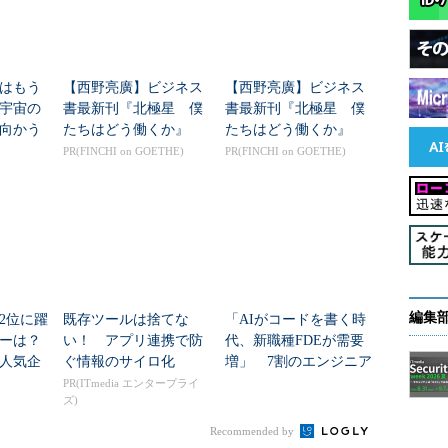
はもう
【西野亮廣】ビジネス
【西野亮廣】ビジネス
年宇宙の
書最新刊『北極星 僕
書最新刊『北極星 僕
向かう
たちはどう働くか』
たちはどう働くか』
新技術
PR(FINCHI on GOETHE)
PR(FINCHI on GOETHE)
編集
2位に躍
既存ツールは捨てな
「AIがコードを書く時
ダーは？
い！ アプリ連携で防
代、新職種FDEが需要
人気企
ぐ情報のサイロ化
増」 7割のエンジニア
が思う理由
PR(ITmedia エンタープライ
ズ)
Recommended by