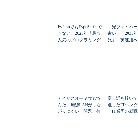
PythonでもTypeScriptで
「光ファイバー
もない、2025年「最も
古い」「2035
人気のプログラミング
旅」 実運用へ
言語」
データセンター
アイリスオーヤマも悩
富士通を抜いて
んだ「無線LANがつな
進したITベン
がりにくい」問題 何
IT業界の就職
を変えて解決した？
業トップ20