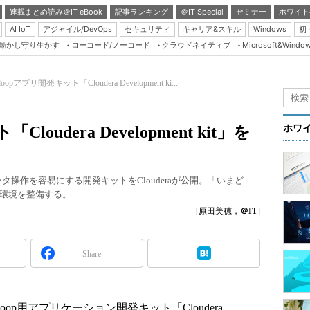
連載まとめ読み＠IT eBook
記事ランキング
＠IT Special
セミナー
ホワイト
AI IoT
アジャイル/DevOps
セキュリティ
キャリア&スキル
Windows
初
り動かし守り生かす
ローコード/ノーコード
クラウドネイティブ
Microsoft&Windo
Server & Storage
HTML5 + UX
doopアプリ開発キット「Cloudera Development ki...
Smart & Social
Coding Edge
oudera Development kit」を
ホワ
Java Agile
Database Expert
ータ操作を容易にする開発キットをClouderaが公開。「いまど
Linux ＆ OSS
環境を整備する。
Master of IP Networ
[原田美穂，
＠IT
]
Security & Trust
Share
Test & Tools
Insider.NET
ブログ
adoop用アプリケーション開発キット「Cloudera