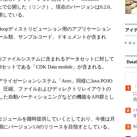
Hub上で公開した（
リンク
）。現在のバージョンは0.2.0。
を採用している。
Hadoopディストリビューション用のアプリケーション
アイ
ール類、サンプルコード、ドキュメントが含まれ
キャ
のファイルシステムに含まれるデータセットに対して
Dat
トである「CDK Data module」が含まれる。
ゼーションシステム「Avro」同様にJava POJO
、圧縮、ファイルおよびディレクトリレイアウトの
に
した自動パーティショニングなどの機能をAPI群とし
DKモジュールを随時提供していくとしており、今後は月
にバージョン1.0のリリースを目指すとしている。
S