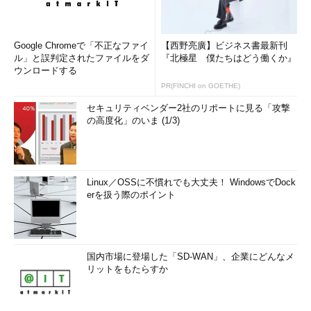
Google Chromeで「不正なファイ
【西野亮廣】ビジネス書最新刊
ル」と誤判定されたファイルをダ
『北極星 僕たちはどう働くか』
ウンロードする
PR(FINCHI on GOETHE)
セキュリティベンダー2社のリポートに見る「攻撃
の高度化」のいま (1/3)
Linux／OSSに不慣れでも大丈夫！ WindowsでDock
erを扱う際のポイント
国内市場に登場した「SD-WAN」、企業にどんなメ
リットをもたらすか