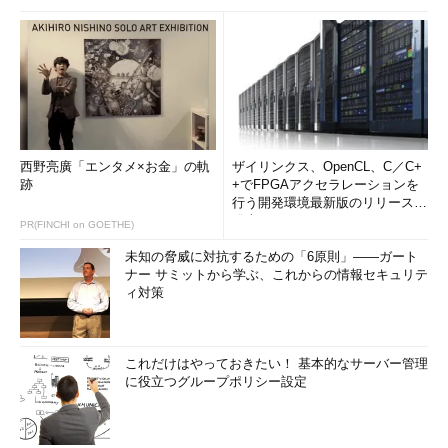
西野亮廣「エンタメ×お金」の軌
ザイリンクス、OpenCL、C／C+
跡
+でFPGAアクセラレーションを
行う開発環境最新版のリリースを
発表
PR(FINCHI on GOETHE)
未知の脅威に対抗するための「6原則」――ガート
ナー サミットから学ぶ、これからの情報セキュリテ
ィ対策
これだけはやっておきたい！ 基本的なサーバー管理
に役立つグループポリシー設定