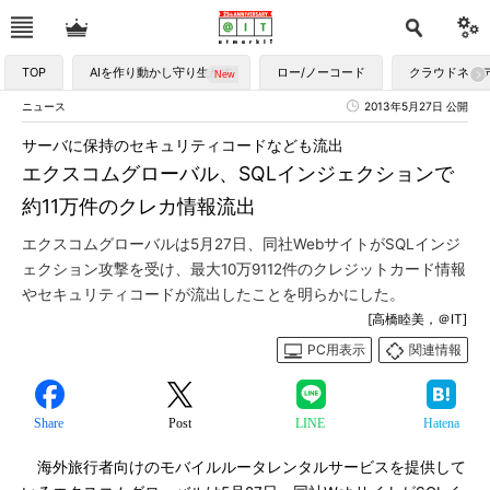
TOP
AIを作り動かし守り生かす
ロー/ノーコード
クラウドネイ
ニュース
2013年5月27日 公開
サーバに保持のセキュリティコードなども流出
エクスコムグローバル、SQLインジェクションで
約11万件のクレカ情報流出
エクスコムグローバルは5月27日、同社WebサイトがSQLインジ
ェクション攻撃を受け、最大10万9112件のクレジットカード情報
やセキュリティコードが流出したことを明らかにした。
[高橋睦美，＠IT]
PC用表示
関連情報
Share
Post
LINE
Hatena
海外旅行者向けのモバイルルータレンタルサービスを提供して