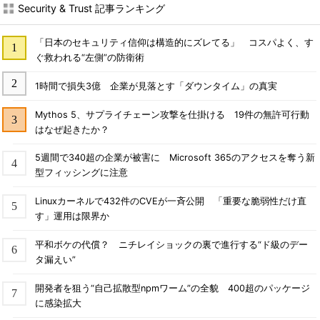
Security & Trust 記事ランキング
「日本のセキュリティ信仰は構造的にズレてる」 コスパよく、す
ぐ救われる“左側”の防衛術
1時間で損失3億 企業が見落とす「ダウンタイム」の真実
Mythos 5、サプライチェーン攻撃を仕掛ける 19件の無許可行動
はなぜ起きたか？
5週間で340超の企業が被害に Microsoft 365のアクセスを奪う新
型フィッシングに注意
Linuxカーネルで432件のCVEが一斉公開 「重要な脆弱性だけ直
す」運用は限界か
平和ボケの代償？ ニチレイショックの裏で進行する“ド級のデー
タ漏えい”
開発者を狙う“自己拡散型npmワーム”の全貌 400超のパッケージ
に感染拡大