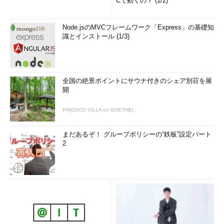
Cで動くの？ (1/2)
Node.jsのMVCフレームワーク「Express」の基礎知
識とインストール (1/3)
全国の絶景ポイントにサウナ付きのシェア別荘を展
開
PR(COCO VILLA on GOETHE)
まだあるぞ！ グループポリシーの“鉄板”設定パート
2