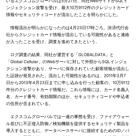
いるエクスコムグローバルは5月27日、同社WebサイトがSQLイ
ンジェクション攻撃を受け、最大10万9112件のクレジットカード
情報やセキュリティコードが流出したことを明らかにした。
情報流出が明らかになったのは4月23日17時ごろ。決済代行会
社からクレジットカード情報が流出している可能性があると連絡
が入ったことを受け、調査を進めてきたという。
ログ調査の結果、同社が運営する「GLOBALDATA」と
「Global Cellular」のWebサーバに対して外部からSQLインジェ
クション攻撃があり、サーバに保存されていた顧客情報が流出し
た証跡が発見された。流出した可能性があるのは、2011年3月7
日から2013年4月23日までに申し込みを行った顧客の、10万9112
件分のクレジットカード情報だ。これら情報には、カード名義人
名、カード番号、有効期限のほか、セキュリティコードや申込者
の住所が含まれている。
エクスコムグローバルでは一連の事態を受け、ファイアウォー
ル並びに不正侵入防御／検知機能を提供するセキュリティ製品を
導入するとともに、データベースサーバに接続するためのID／パ