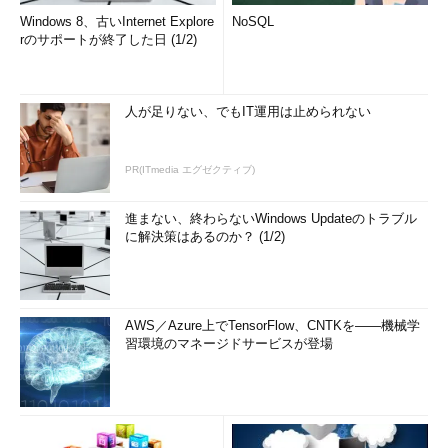
Windows 8、古いInternet Explore
NoSQL
rのサポートが終了した日 (1/2)
人が足りない、でもIT運用は止められない
PR(ITmedia エグゼクティブ)
進まない、終わらないWindows Updateのトラブル
に解決策はあるのか？ (1/2)
AWS／Azure上でTensorFlow、CNTKを――機械学
習環境のマネージドサービスが登場