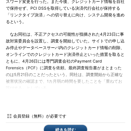
スワード変更を行った。また今後、クレジットカード情報を自社
で保持せず、PCI DSSを取得している決済代行会社が保持する
「リンクタイプ決済」への切り替えに向け、システム開発を進め
るという。
なお同社は、不正アクセスの可能性が指摘された4月23日に事
故対策委員会を設置し、調査を開始していた。サイトでの申し込
み停止やデータベースサーバ内のクレジットカード情報の削除、
オンラインでのクレジットカード決済停止といった措置を取ると
ともに、4月26日には専門調査会社のPayment Card
Forensics（PCF）に調査を依頼。最終調査報告書がまとまった
のは5月21日のことだったという。同社は、調査開始から正確な
被害状況の確認まで、1カ月弱の時間を要したことを「重ねてお
詫びする」としている。
クレジットカード情報が流出した可能性のあるユーザーには、
5月27日付で、サービス申し込み時に登録したメールアドレス宛
てにメールで案内を行ったほか、専用問い合わせ窓口（0120-
会員登録（無料）が必要です
112-107）を設けて対応する。
続きを読む