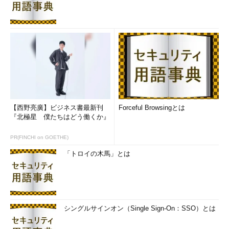
【西野亮廣】ビジネス書最新刊
Forceful Browsingとは
『北極星 僕たちはどう働くか』
PR(FINCHI on GOETHE)
「トロイの木馬」とは
シングルサインオン（Single Sign-On：SSO）とは