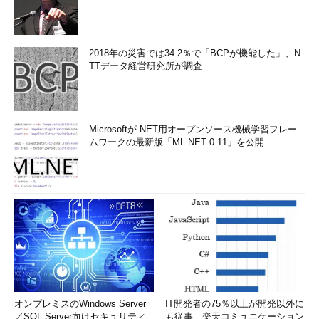
します...」を追加するレジストリの編集画面（3）
「WindowsDefender」キーの下にサブキー「Command」
を新規作成する。
（1）
「WindowsDefender」キーの下に「Command」キ
2018年の災害では34.2％で「BCPが機能した」、N
ーを作成する。
TTデータ経営研究所が調査
（2）
(既定)の値のデータを修正するため、(既定)の右ク
リックメニューで［修正］を選択する。
（3）
値のデータを「"C:\\Program Files\\Windows Defe
nder\\MpCmdRun.exe" -scan -scantype 3 -SignatureUpda
te -file %1"」に変更する。
Microsoftが.NET用オープンソース機械学習フレー
ムワークの最新版「ML.NET 0.11」を公開
以下のテキストをメモ帳にコピーして、文字コードにUnicode
を選んでdefender.regなどのファイル名を指定して保存し、ダブ
ルクリックしてレジストリに書き込んでもよい。
Windows Registry Editor Version 5.00
[HKEY_CLASSES_ROOT\*\shell\WindowsDefender]
"MUIVerb"="Windows Defenderでスキャンします..."
オンプレミスのWindows Server
IT開発者の75％以上が開発以外に
"Icon"="\"%ProgramFiles%\"\\\\Windows
／SQL Server向けセキュリティ
も従事、楽天コミュニケーション