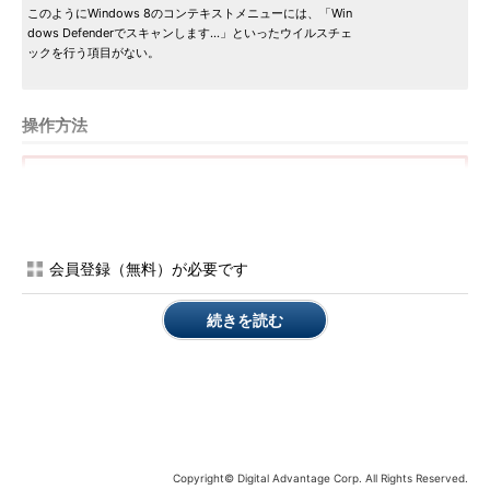
このようにWindows 8のコンテキストメニューには、「Win
dows Defenderでスキャンします...」といったウイルスチェ
ックを行う項目がない。
操作方法
［注意］
レジストリに不正な値を書き込んでしまうと、システムに重大
な障害を及ぼし、最悪の場合、システムの再インストールを余
会員登録（無料）が必要です
儀なくされることもあります。レジストリエディタの操作は慎
重に行うとともに、あくまで御自分のリスクで設定を行ってく
続きを読む
ださい。何らかの障害が発生した場合でも、本Windows
Server Insider編集部では責任を負いかねます。ご了承くださ
い。
コンテキストメニューに「Windows Defenderでスキャンしま
す...」を追加するには、以下のレジストリを設定すればよい。デ
フォルトでは、shell以下のキーは存在しないので新規作成するこ
Copyright© Digital Advantage Corp. All Rights Reserved.