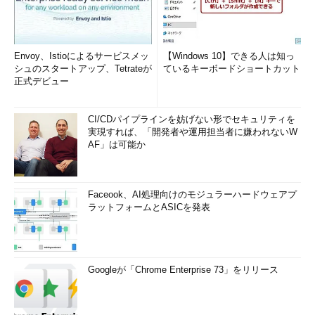
追加されたコンテキストメニュー
レジストリの編集によってコンテキストメニューに「Windo
ws Defenderでスキャンします...」が追加できた。
Envoy、Istioによるサービスメッ
【Windows 10】できる人は知っ
（1）
追加された「Windows Defenderでスキャンしま
シュのスタートアップ、Tetrateが
ているキーボードショートカット
す...」の項目。
正式デビュー
CI/CDパイプラインを妨げない形でセキュリティを
これでファイルを選択し、右クリックメニューを開くと、
実現すれば、「開発者や運用担当者に嫌われないW
「Windows Defenderでスキャンします...」が追加される。
AF」は可能か
「Windows Defenderでスキャンします...」を選択すると、一瞬
コマンドプロンプトが開き、定義ファイルの更新を行った後、フ
ァイルのウイルスチェックが実行される。
Faceook、AI処理向けのモジュラーハードウェアプ
ラットフォームとASICを発表
コンテキストメニューから「Windows Defenderでスキャンし
ます」を消したい場合は、「WindowsDefender」キーを削除す
ればよい。
Googleが「Chrome Enterprise 73」をリリース
なお一部ブログなどでは、
「HKEY_CLASSES_ROOT\Folder\shell」キー以下に設定するよう
に記載されているが、編集部で試した限り、このキーの下ではコ