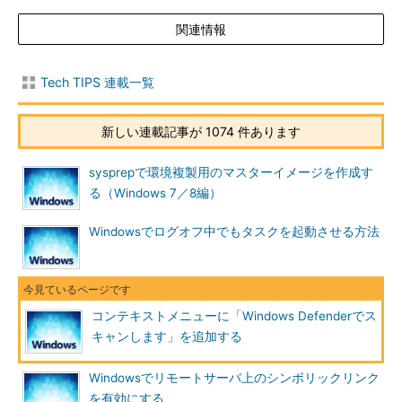
と。なおWindows Defenderは、デフォルトではC:ドライブの
関連情報
「Program Files」フォルダの下にインストールされるが、何ら
かの事情でドライブ名やパスが異なっている場合は、それに合わ
せてレジストリの値のデータを変更してほしい。
Tech TIPS 連載一覧
項目
内容
新しい連載記事が 1074 件あります
キー
HKEY_CLASSES_ROOT\*\shell\WindowsDefender
sysprepで環境複製用のマスターイメージを作成す
値の
MUIVerb
名前
る（Windows 7／8編）
種類
文字列値（REG_SZ）
Windowsでログオフ中でもタスクを起動させる方法
値の
Windows Defenderでスキャンします...
デー
タ
値の
Icon
名前
コンテキストメニューに「Windows Defenderでス
キャンします」を追加する
種類
文字列値（REG_SZ）
値の
%ProgramFiles%\\Windows Defender\\EppManifest.dll
Windowsでリモートサーバ上のシンボリックリンク
デー
タ
を有効にする