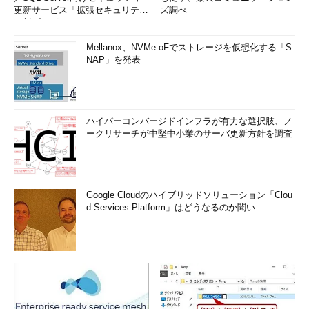
Defender\\\\EppManifest.dll\""
更新サービス「拡張セキュリティ
ズ調べ
更新プログ...
[HKEY_CLASSES_ROOT\*\shell\WindowsDefender\Comma
Mellanox、NVMe-oFでストレージを仮想化する「S
nd]
NAP」を発表
@="\"C:\\\\Program Files\\\\Windows
Defender\\\\MpCmdRun.exe\" -scan -scantype 3 -
SignatureUpdate -File %1"
ハイパーコンバージドインフラが有力な選択肢、ノ
コンテキストメニューに「Windows Defenderでスキャンします...」を追加
ークリサーチが中堅中小業のサーバ更新方針を調査
するためレジストリの内容
Google Cloudのハイブリッドソリューション「Clou
d Services Platform」はどうなるのか聞い...