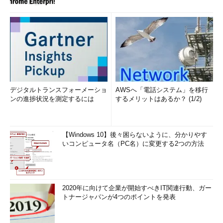
ンテキストメニューに「Windows Defenderでスキャンしま
す...」の項目を追加することはできなかった。
■この記事と関連性の高い別の記事
Windows Defenderでスパイウェアを検出／削除する
（TIPS）
Windows Vista／7でWindows Defenderを無効化する
デジタルトランスフォーメーショ
AWSへ「電話システム」を移行
（TIPS）
ンの進捗状況を測定するには
するメリットはあるか？ (1/2)
Windows Defenderの警告レベルの設定を知る
（TIPS）
マイクロソフト製の無償ウイルス対策ソフトウェア
「Security Essentials」を利用する
（TIPS）
【Windows 10】後々困らないように、分かりやす
インターネット非接続のWindows PCのセキュリティパ
いコンピュータ名（PC名）に変更する2つの方法
ッチ適用状況を、オフラインのMBSAで調査する
（TIPS）
2020年に向けて企業が開始すべきIT関連行動、ガー
「
Tech TIPS
」
トナージャパンが4つのポイントを発表