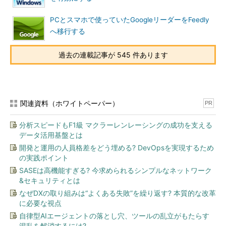
PCとスマホで使っていたGoogleリーダーをFeedly
キー
HKEY_CLASSES_ROOT\*\shell\WindowsDefender\Command
へ移行する
値の
(既定)
名前
過去の連載記事が 545 件あります
種類
文字列値（REG_SZ）
値の
"C:\\Program Files\\Windows Defender\\MpCmdRun.exe" -scan -
デー
scantype 3 -SignatureUpdate -File %1"
タ
関連資料（ホワイトペーパー）
PR
コンテキストメニューに「Windows Defenderでスキャンします...」を追加
するためのレジストリ設定
分析スピードもF1級 マクラーレンレーシングの成功を支える
データ活用基盤とは
開発と運用の人員格差をどう埋める? DevOpsを実現するため
ここで設定しているMpCmdRun.exeは、Windows
の実践ポイント
Defender（Microsoft Antimalware Service）のコマンドライン
SASEは高機能すぎる? 今求められるシンプルなネットワーク
ユーティリティーで、「-scan -scantype 3」オプションはファ
&セキュリティとは
イルやディレクトリのカスタムスキャン、「-
なぜDXの取り組みは“よくある失敗”を繰り返す? 本質的な改革
SignatureUpdate」は定義ファイルの更新の実行を意味する。
に必要な視点
自律型AIエージェントの落とし穴、ツールの乱立がもたらす
混乱を解消するには?