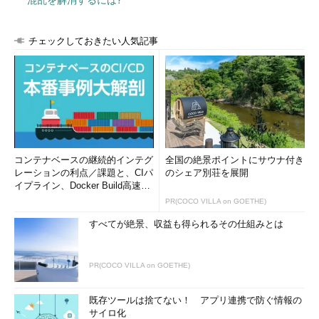
チェックしておきたい人気記事
コンテキストメニューに「Windows Defenderでスキャン
します...」を追加するレジストリの編集画面（1）
HKEY_CLASSES_ROOT\*\shell以下に「WindowsDefende
r」キーを追加して設定を行う。
コンテナベースの継続的インテグ
全国の絶景ポイントにサウナ付き
（1）
「WindowsDefender」キーを新規に作成する。
レーションの利点／課題と、CIパ
のシェア別荘を展開
（2）
「WindowsDefender」キーの中に名前「MUIVer
イプライン、Docker Build高速化
b」の文字列値を作成する。
のコツ (1/2...
（3）
名前「MUIVerb」の値のデータを「Windows Defen
PR(COCO VILLA on GOETHE)
derでスキャンします...」に変更する。
すべてが絶景、収益も得られるその仕組みとは
PR(COCO VILLA on GOETHE)
既存ツールは捨てない！ アプリ連携で防ぐ情報の
サイロ化