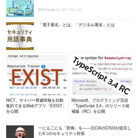
PR(ITmedia エンタープライズ)
「電子署名」とは、「デジタル署名」とは
コンテキストメニューに「Windows Defenderでスキャン
します...」を追加するレジストリの編集画面（2）
コンテキストメニューに表示するアイコンを設定する。この
値は必須ではないので、コンテキストメニューにアイコンが
不要な場合は設定しなくてもよい。
（1）
名前「icon」の文字列値を作成する。
（2）
名前「icon」の値のデータを「%ProgramFiles%\\W
indows Defender\\EppManifest.dll」に変更する。
NICT、サイバー脅威情報を自動
Microsoft、プログラミング言語
集約できるWebアプリ「EXIST」
「TypeScript 3.4」のリリース候
を公開
補版（RC）を公開
一にも二にも「防御」を――元CIAのCISOが提言し
た6つのセキュリティ対策
コンテキストメニューに「Windows Defenderでスキャン