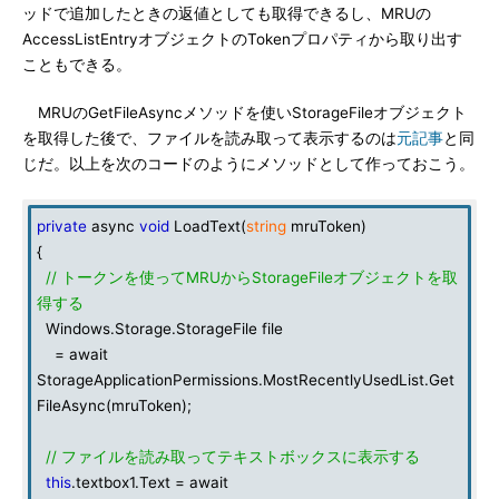
ッドで追加したときの返値としても取得できるし、MRUの
AccessListEntryオブジェクトのTokenプロパティから取り出す
こともできる。
MRUのGetFileAsyncメソッドを使いStorageFileオブジェクト
を取得した後で、ファイルを読み取って表示するのは
元記事
と同
じだ。以上を次のコードのようにメソッドとして作っておこう。
private
async
void
LoadText(
string
mruToken)
{
// トークンを使ってMRUからStorageFileオブジェクトを取
得する
Windows.Storage.StorageFile file
= await
StorageApplicationPermissions.MostRecentlyUsedList.Get
FileAsync(mruToken);
// ファイルを読み取ってテキストボックスに表示する
this
.textbox1.Text = await