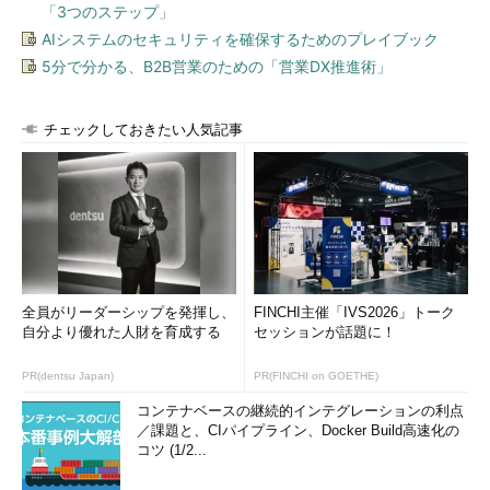
「3つのステップ」
AIシステムのセキュリティを確保するためのプレイブック
5分で分かる、B2B営業のための「営業DX推進術」
チェックしておきたい人気記事
全員がリーダーシップを発揮し、
FINCHI主催「IVS2026」トーク
自分より優れた人財を育成する
セッションが話題に！
PR(dentsu Japan)
PR(FINCHI on GOETHE)
コンテナベースの継続的インテグレーションの利点
／課題と、CIパイプライン、Docker Build高速化の
コツ (1/2...