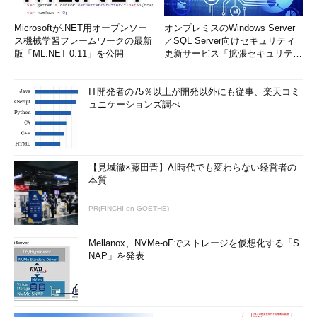
Microsoftが.NET用オープンソー
オンプレミスのWindows Server
ス機械学習フレームワークの最新
／SQL Server向けセキュリティ
版「ML.NET 0.11」を公開
更新サービス「拡張セキュリティ
更新プログ...
IT開発者の75％以上が開発以外にも従事、楽天コミ
ュニケーションズ調べ
【見城徹×藤田晋】AI時代でも変わらない経営者の
本質
PR(FINCHI on GOETHE)
Mellanox、NVMe-oFでストレージを仮想化する「S
NAP」を発表