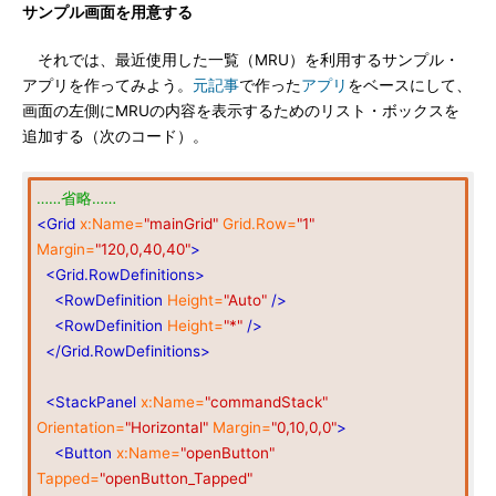
サンプル画面を用意する
それでは、最近使用した一覧（MRU）を利用するサンプル・
アプリを作ってみよう。
元記事
で作った
アプリ
をベースにして、
画面の左側にMRUの内容を表示するためのリスト・ボックスを
追加する（次のコード）。
……省略……
<Grid
x:Name=
"mainGrid"
Grid.Row=
"1"
Margin=
"120,0,40,40"
>
<Grid.RowDefinitions>
<RowDefinition
Height=
"Auto"
/>
<RowDefinition
Height=
"*"
/>
</Grid.RowDefinitions>
<StackPanel
x:Name=
"commandStack"
Orientation=
"Horizontal"
Margin=
"0,10,0,0"
>
<Button
x:Name=
"openButton"
Tapped=
"openButton_Tapped"