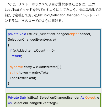
では、リスト・ボックスで項目が選択されたときに、上の
LoadTextメソッドを呼び出すようにしてみよう。先にXAMLで名
前だけ定義しておいたlistBox1_SelectionChangedイベント・ハ
ンドラは、次のコードのように書ける。
private
void
listBox1_SelectionChanged(
object
sender,
SelectionChangedEventArgs e)
{
if
(e.AddedItems.Count == 0)
return
;
dynamic
entry = e.AddedItems[0];
string
token = entry.Token;
LoadText(token);
}
Private
Sub
listBox1_SelectionChanged(sender
As
Object
, e
As
SelectionChangedEventArgs)