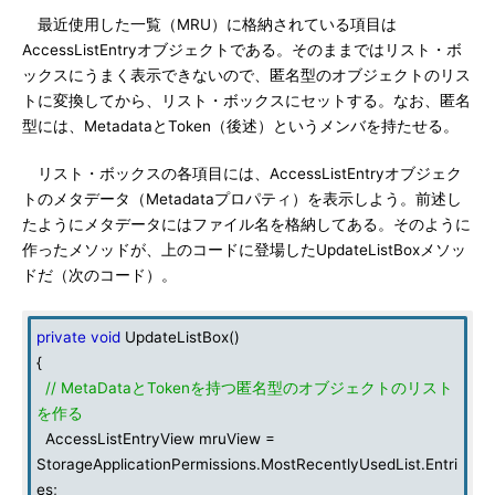
最近使用した一覧（MRU）に格納されている項目は
AccessListEntryオブジェクトである。そのままではリスト・ボ
ックスにうまく表示できないので、匿名型のオブジェクトのリス
トに変換してから、リスト・ボックスにセットする。なお、匿名
型には、MetadataとToken（後述）というメンバを持たせる。
リスト・ボックスの各項目には、AccessListEntryオブジェク
トのメタデータ（Metadataプロパティ）を表示しよう。前述し
たようにメタデータにはファイル名を格納してある。そのように
作ったメソッドが、上のコードに登場したUpdateListBoxメソッ
ドだ（次のコード）。
private
void
UpdateListBox()
{
// MetaDataとTokenを持つ匿名型のオブジェクトのリスト
を作る
AccessListEntryView mruView =
StorageApplicationPermissions.MostRecentlyUsedList.Entri
es;