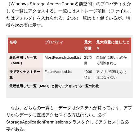
（Windows.Storage.AccessCache名前空間）のプロパティを介
して一覧にアクセスする。一覧にはストレージ項目（ファイルま
たはフォルダ）を入れられる。2つの一覧はよく似ているが、特
徴を次の表に示す。
名称
プロパティ
最大
最大容量に達したと
容量
き
最近使用した一覧
MostRecentlyUsedList
25項
自動的に古いものか
（MRU）
目
ら削除される
後でアクセスする一
FutureAccessList
1000
アプリで管理しなけ
覧
項目
ればならない
最近使用した一覧（MRU）と後でアクセスする一覧の比較
なお、どちらの一覧も、データはシステムが持っており、アプ
リからデータに直接アクセスする方法はない。必ず
StorageApplicationPermissionsクラスを介してアクセスする必
要がある。