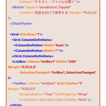
Content=
"テキスト・ファイルを開く"
/>
<Button
Tapped=
"saveButton_Tapped"
Content=
"名前を付けて保存する"
Margin=
"10,0,0,0"
/>
</StackPanel>
<Grid
Grid.Row=
"1"
>
<Grid.ColumnDefinitions>
<ColumnDefinition
Width=
"Auto"
/>
<ColumnDefinition
Width=
"*"
/>
</Grid.ColumnDefinitions>
<ListBox
x:Name=
"listBox1"
Width=
"200"
Margin=
"0,10,0,0"
SelectionChanged=
"listBox1_SelectionChanged"
/>
<TextBox
x:Name=
"textbox1"
Grid.Column=
"1"
Margin=
"10,10,0,0"
AcceptsReturn=
"True"
TextWrapping=
"Wrap"
ScrollViewer.VerticalScrollBarVisibility=
"Auto"
/>
</Grid>