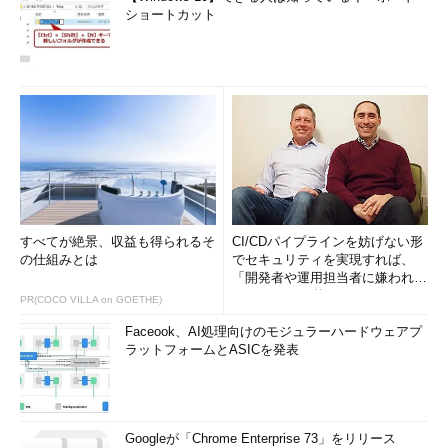
ショートカット
すべてが絶景、収益も得られるそ
CI/CDパイプラインを妨げない形
の仕組みとは
でセキュリティを実現すれば、
「開発者や運用担当者に嫌われな
いWAF」は可能か
PR(COCO VILLA on GOETHE)
Faceook、AI処理向けのモジュラーハードウェアプ
ラットフォームとASICを発表
Googleが「Chrome Enterprise 73」をリリース