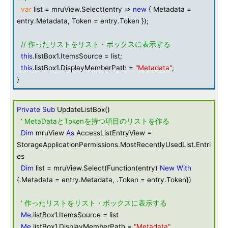
var
list = mruView.Select(entry =>
new
{ Metadata =
entry.Metadata, Token = entry.Token });
// 作ったリストをリスト・ボックスに表示する
this
.listBox1.ItemsSource = list;
this
.listBox1.DisplayMemberPath =
"Metadata"
;
}
Private
Sub
UpdateListBox()
' MetaDataとTokenを持つ項目のリストを作る
Dim
mruView
As
AccessListEntryView =
StorageApplicationPermissions.MostRecentlyUsedList.Entri
es
Dim
list = mruView.Select(Function(entry)
New
With
{.Metadata = entry.Metadata, .Token = entry.Token})
' 作ったリストをリスト・ボックスに表示する
Me
.listBox1.ItemsSource = list
Me
.listBox1.DisplayMemberPath =
"Metadata"