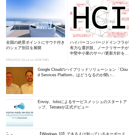
全国の絶景ポイントにサウナ付き
ハイパーコンバージドインフラが
のシェア別荘を展開
有力な選択肢、ノークリサーチが
中堅中小業のサーバ更新方針を調
査
PR(COCO VILLA on GOETHE)
Google Cloudのハイブリッドソリューション「Clou
d Services Platform」はどうなるのか聞い...
Envoy、Istioによるサービスメッシュのスタートア
ップ、Tetrateが正式デビュー
【Windows 10】できる人は知っているキーボード