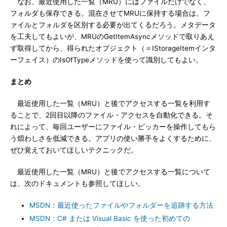
なお、最近使用した一覧（MRU）にはファイルだけでなく、
フォルダも保存できる。混在させてMRUに保持する場合は、フ
ァイルとフォルダを区別する必要が出てくるだろう。メタデータ
を工夫してもよいが、MRUのGetItemAsyncメソッドで取りあえ
ず取得してから、得られたオブジェクト（＝IStorageItemインタ
ーフェイス）のIsOfTypeメソッドを使って識別してもよい。
まとめ
最近使用した一覧（MRU）と後でアクセスする一覧を利用す
ることで、2回目以降のファイル・アクセスを自動化できる。そ
れによって、毎回ユーザーにファイル・ピッカーを操作してもら
う煩わしさを低減できる。アプリの使い勝手をよくするために、
ぜひ覚えておいてほしいテクニックだ。
最近使用した一覧（MRU）と後でアクセスする一覧について
は、次のドキュメントも参照してほしい。
MSDN：最近使ったファイルやフォルダーを追跡する方法
MSDN：C# または Visual Basic を使った初めての