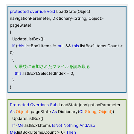
protected
override
void
LoadState(Object
navigationParameter, Dictionary<String, Object>
pageState)
{
UpdateListBox();
if
(
this
.listBox1.Items !=
null
&&
this
.listBox1.Items.Count >
0)
{
// 最後に追加されたファイルを読み取る
this
.listBox1.SelectedIndex = 0;
}
}
Protected
Overrides
Sub
LoadState(navigationParameter
As
Object
, pageState
As
Dictionary(
Of
String
,
Object
))
UpdateListBox()
If
(
Me
.listBox1.Items
IsNot
Nothing
AndAlso
Me
.listBox1.Items.Count > 0)
Then