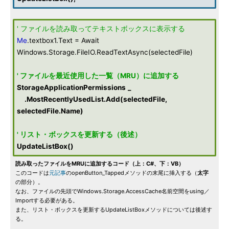
' ファイルを読み取ってテキストボックスに表示する
Me
.textbox1.Text = Await
Windows.Storage.FileIO.ReadTextAsync(selectedFile)
' ファイルを最近使用した一覧（MRU）に追加する
StorageApplicationPermissions
_
.MostRecentlyUsedList.Add(selectedFile,
selectedFile.Name)
' リスト・ボックスを更新する（後述）
UpdateListBox
()
読み取ったファイルをMRUに追加するコード（上：C#、下：VB）
このコードは
元記事
のopenButton_Tappedメソッドの末尾に挿入する（
太字
の部分）。
なお、ファイルの先頭でWindows.Storage.AccessCache名前空間をusing／
Importする必要がある。
また、リスト・ボックスを更新するUpdateListBoxメソッドについては後述す
る。