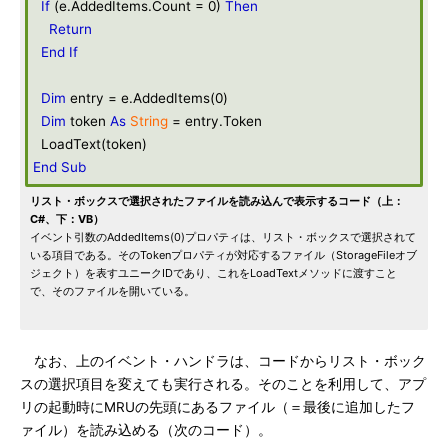
If
(e.AddedItems.Count = 0)
Then
Return
End
If
Dim
entry = e.AddedItems(0)
Dim
token
As
String
= entry.Token
LoadText(token)
End
Sub
リスト・ボックスで選択されたファイルを読み込んで表示するコード（上：
C#、下：VB）
イベント引数のAddedItems(0)プロパティは、リスト・ボックスで選択されて
いる項目である。そのTokenプロパティが対応するファイル（StorageFileオブ
ジェクト）を表すユニークIDであり、これをLoadTextメソッドに渡すこと
で、そのファイルを開いている。
なお、上のイベント・ハンドラは、コードからリスト・ボック
スの選択項目を変えても実行される。そのことを利用して、アプ
リの起動時にMRUの先頭にあるファイル（＝最後に追加したフ
ァイル）を読み込める（次のコード）。