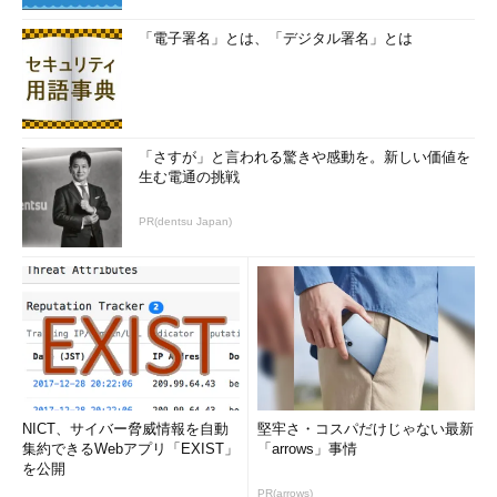
「電子署名」とは、「デジタル署名」とは
「さすが」と言われる驚きや感動を。新しい価値を
生む電通の挑戦
PR(dentsu Japan)
NICT、サイバー脅威情報を自動
堅牢さ・コスパだけじゃない最新
集約できるWebアプリ「EXIST」
「arrows」事情
を公開
PR(arrows)