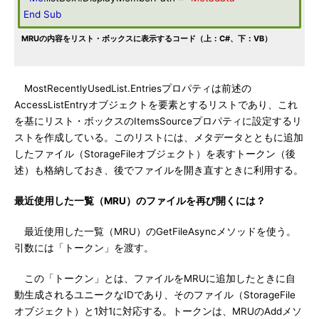
End
Sub
MRUの内容をリスト・ボックスに表示するコード（上：C#、下：VB）
MostRecentlyUsedList.Entriesプロパティは前述の
AccessListEntryオブジェクトを要素とするリストであり、これ
を基にリスト・ボックスのItemsSourceプロパティに設定するリ
ストを作成している。このリストには、メタデータとともに追加
したファイル（StorageFileオブジェクト）を表すトークン（後
述）も格納しておき、後でファイルを開き直すときに利用する。
最近使用した一覧（MRU）のファイルを再び開くには？
最近使用した一覧（MRU）のGetFileAsyncメソッドを使う。
引数には「トークン」を渡す。
この「トークン」とは、ファイルをMRUに追加したときに自
動生成されるユニークなIDであり、そのファイル（StorageFile
オブジェクト）と1対1に対応する。トークンは、MRUのAddメソ