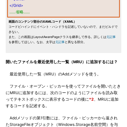
</Grid>
……省略……
画面のコンテンツ部分のXAMLコード（XAML）
コードビハインドにイベント・ハンドラを記述していないので、まだビルドで
きない。
また、この画面はLayoutAwarePageクラスを継承して作る。詳しくは
元記事
を参照してほしい。なお、太字は
元記事
と異なる部分。
開いたファイルを最近使用した一覧（MRU）に追加するには？
最近使用した一覧（MRU）のAddメソッドを使う。
ファイル・オープン・ピッカーを使ってファイルを開いたとき
にMRUに追加するには、次のコードのようにファイルを読み取
ってテキストボックスに表示するコードの後に
*2
、MRUに追加
するコードを記述する。
Addメソッドの第1引数には、ファイル・ピッカーから返され
たStorageFileオブジェクト（Windows.Storage名前空間）を与