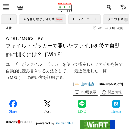
TOP
AIを作り動かし守り生かす
ロー/ノーコード
クラウドネイ
連載
2013年8月8日 公開
WinRT／Metro TIPS
ファイル・ピッカーで開いたファイルを後で自動
的に開くには？［Win 8］
ユーザーがファイル・ピッカーを使って指定したファイルを後で
自動的に読み書きする方法として、「最近使用した一覧
（MRU）」の使い方を説明する。
[
山本康彦
，BluewaterSoft]
PC用表示
関連情報
Share
Post
LINE
Hatena
powered by
Insider.NET