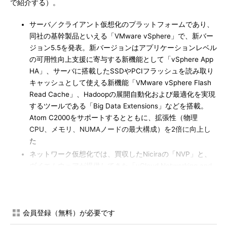
で紹介する）。
サーバ／クライアント仮想化のプラットフォームであり、
同社の基幹製品といえる「VMware vSphere」で、新バー
ジョン5.5を発表。新バージョンはアプリケーションレベル
の可用性向上支援に寄与する新機能として「vSphere App
HA」、サーバに搭載したSSDやPCIフラッシュを読み取り
キャッシュとして使える新機能「VMware vSphere Flash
Read Cache」、Hadoopの展開自動化および最適化を実現
するツールである「Big Data Extensions」などを搭載。
Atom C2000をサポートするとともに、拡張性（物理
CPU、メモリ、NUMAノードの最大構成）を2倍に向上し
た
ネットワーク仮想化では、買収したNiciraの「NVP」と、
ヴイエムウェアが提供してきた「vCloud Networking and
Security（vCNS）」を一部統合した新製品
「VMware
NSX」を、2013年第4四半期に提供開始
する
ヴイエムウェア流の「Software Defined
会員登録（無料）が必要です
Storage（SDS）」を展開する。まず「Virtual SAN」を第
3四半期にパブリックベータ提供開始（これはソフトウェ