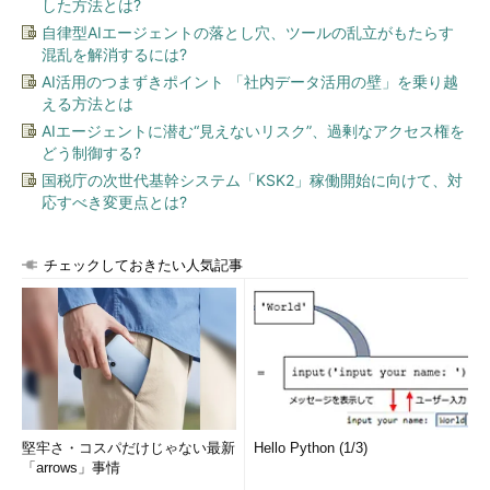
した方法とは?
インフラに欠かせない3つの要素を説明した
自律型AIエージェントの落とし穴、ツールの乱立がもたらす
混乱を解消するには?
以上の発表を表面的にしか理解しない人は、ハードウェアで提
AI活用のつまずきポイント 「社内データ活用の壁」を乗り越
供されてきた機能のソフトウェア化こそが、（少なくともヴィエ
える方法とは
ムウェアのいう）SDDCの意味だと考えるだろう。たしかにそう
AIエージェントに潜む“見えないリスク”、過剰なアクセス権を
いう側面はある。例えばVirtual SANやVirtual Volumeについて
どう制御する?
は、ストレージ機器ベンダが提供してきた付加価値の一部がヴイ
国税庁の次世代基幹システム「KSK2」稼働開始に向けて、対
エムウェアに移行する可能性がある。しかし、IT業界内の主導権
応すべき変更点とは?
争いとは別に、ヴイエムウェアがユーザー組織に提供しようとし
ている価値を見逃すべきではない。
チェックしておきたい人気記事
その価値とは、「ユーザー組織がやりたいことを、最短距離で
実現するためのITインフラを提供する」ということだ。ヴイエム
ウェアは、もはや仮想化プラットフォームベンダではない。仮想
化製品というジャンルを超えて、ユーザー組織がITインフラを自
在に制御できる世界を実現しようとしている。
その意味は2つある。ITインフラの展開と拡張の自動化、そし
堅牢さ・コスパだけじゃない最新
Hello Python (1/3)
てサービスレベル制御の自動化だ。
「arrows」事情