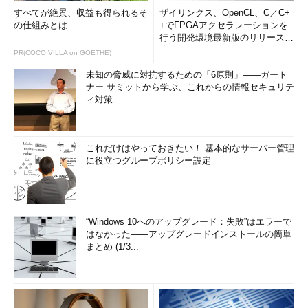
すべてが絶景、収益も得られるそ
ザイリンクス、OpenCL、C／C+
の仕組みとは
+でFPGAアクセラレーションを
行う開発環境最新版のリリースを
発表
PR(COCO VILLA on GOETHE)
未知の脅威に対抗するための「6原則」――ガート
ナー サミットから学ぶ、これからの情報セキュリテ
ィ対策
これだけはやっておきたい！ 基本的なサーバー管理
に役立つグループポリシー設定
“Windows 10へのアップグレード：失敗”はエラーで
はなかった――アップグレードインストールの簡単
まとめ (1/3...