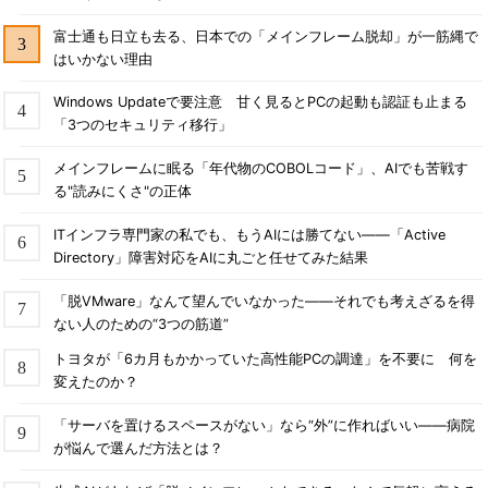
富士通も日立も去る、日本での「メインフレーム脱却」が一筋縄で
はいかない理由
Windows Updateで要注意 甘く見るとPCの起動も認証も止まる
「3つのセキュリティ移行」
メインフレームに眠る「年代物のCOBOLコード」、AIでも苦戦す
る"読みにくさ"の正体
ITインフラ専門家の私でも、もうAIには勝てない――「Active
Directory」障害対応をAIに丸ごと任せてみた結果
「脱VMware」なんて望んでいなかった――それでも考えざるを得
ない人のための“3つの筋道”
トヨタが「6カ月もかかっていた高性能PCの調達」を不要に 何を
変えたのか？
「サーバを置けるスペースがない」なら“外”に作ればいい――病院
が悩んで選んだ方法とは？