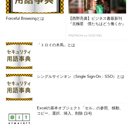
ゲルシンガー氏は、企業の情報システム部門の人々をチャン
ピオンにしたいと話した
Forceful Browsingとは
【西野亮廣】ビジネス書最新刊
ヴイエムウェアの今回の発表は、これまで仮想マシンが対象と
『北極星 僕たちはどう働くか』
なってきた上記のメリットを、ネットワークおよびストレージに
対して本格的に拡大するという意味が込められている。同社のネ
PR(FINCHI on GOETHE)
ットワーク仮想化と、ストレージに関するVirtual SAN、Virtual
「トロイの木馬」とは
Volumeといった機能が意味するのは、ネットワークやストレー
ジをつなげさえすれば、あとはITインフラの構築をほとんど自動
的に実現できるということだ。しかも、単なるITインフラではな
い。アプリケーションに応じて、適切な性能や可用性を自動的に
制御できるITインフラだ。
シングルサインオン（Single Sign-On：SSO）とは
ポール・マリッツ（Paul Maritz）氏は、ヴイエムウェアのCEO
時代に「ITインフラは透明にならなければならない」と語ってい
た。理想は「ゼロタッチ」、つまりITインフラ運用担当者が複雑
な設定や構成を行うことなしに、ポリシーを設定することを通
Excelの基本オブジェクト「セル」の参照、移動、
コピー、選択、挿入、削除 (1/4)
じ、アプリケーション担当者の求める品質のサービスを提供でき
るようにすることだ。