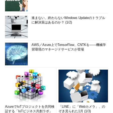
進まない、終わらないWindows Updateのトラブル
に解決策はあるのか？ (1/2)
AWS／Azure上でTensorFlow、CNTKを――機械学
習環境のマネージドサービスが登場
AzureでIoTプロジェクトを共同検
「LINE」に「Webカメラ」、の
証する「IoTビジネス共創ラボ」
ぞき見られた1月 (1/3)