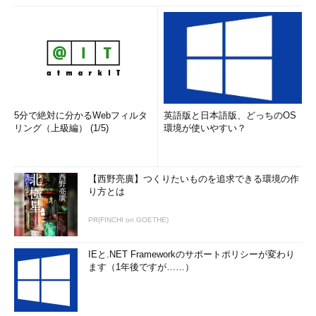
今回のVMworldの基調講演で、現CEOのパット・ゲルシンガー
（Pat Gelsinger）氏は、聴衆の多くを占める情報システム部門の
人たちに対し、「あなたたちを（モバイル化、クラウド化が進む
今後のITの）チャンピオンにしたい」と話した。情報システム部
門は、ユーザー部門が必要とするIT環境を、適切な形で提供する
ことで、彼らがやりたいことを積極的にサポートできる、頼れる
存在になれる、としている。
5分で絶対に分かるWebフィルタ
英語版と日本語版、どっちのOS
リング（上級編） (1/5)
環境が使いやすい？
【西野亮廣】つくりたいものを追求できる環境の作
り方とは
PR(FINCHI on GOETHE)
IEと.NET Frameworkのサポートポリシーが変わり
ます（1年後ですが……）