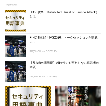
ヴイエムウェアはVMware vSphereに搭載したAuto Deployと
PR(arrows)
いう機能で、すでに自社製品の展開を自動化している。つまり、
DDoS攻撃（Distributed Denial of Service Attack）
サーバ機を調達してネットワークに接続するだけで、必要な構成
とは
をほとんど自動的に送り込み、このサーバ機を仮想化基盤の一部
として使えるようにしている。ユーザー組織が、（それほど技術
に詳しくなくとも）迅速・確実に仮想化できるようにしている。
そしてこの基盤のうえで動かす仮想マシン（仮想サーバ）につい
FINCHI主催「IVS2026」トークセッションが話題
ては、ポリシーに基づいてサービスレベルの制御ができるように
に！
機能を拡張してきた。
PR(FINCHI on GOETHE)
【見城徹×藤田晋】AI時代でも変わらない経営者の
本質
PR(FINCHI on GOETHE)