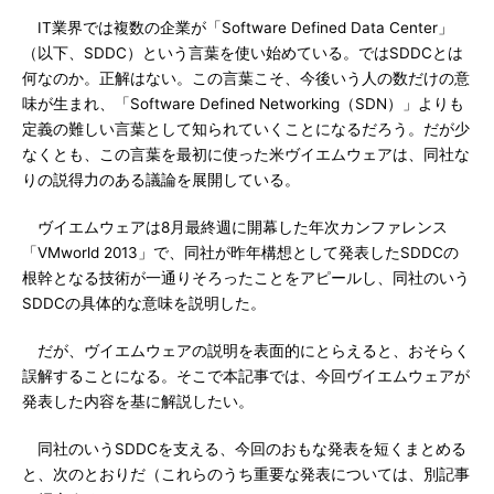
IT業界では複数の企業が「Software Defined Data Center」
（以下、SDDC）という言葉を使い始めている。ではSDDCとは
何なのか。正解はない。この言葉こそ、今後いう人の数だけの意
味が生まれ、「Software Defined Networking（SDN）」よりも
定義の難しい言葉として知られていくことになるだろう。だが少
なくとも、この言葉を最初に使った米ヴイエムウェアは、同社な
りの説得力のある議論を展開している。
ヴイエムウェアは8月最終週に開幕した年次カンファレンス
「VMworld 2013」で、同社が昨年構想として発表したSDDCの
根幹となる技術が一通りそろったことをアピールし、同社のいう
SDDCの具体的な意味を説明した。
だが、ヴイエムウェアの説明を表面的にとらえると、おそらく
誤解することになる。そこで本記事では、今回ヴイエムウェアが
発表した内容を基に解説したい。
同社のいうSDDCを支える、今回のおもな発表を短くまとめる
と、次のとおりだ（これらのうち重要な発表については、別記事