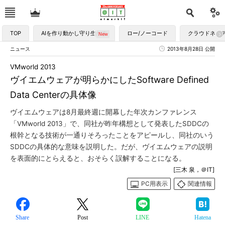
TOP
AIを作り動かし守り生かす
ロー/ノーコード
クラウドネイ
ニュース
2013年8月28日 公開
VMworld 2013
ヴイエムウェアが明らかにしたSoftware Defined
Data Centerの具体像
ヴイエムウェアは8月最終週に開幕した年次カンファレンス
「VMworld 2013」で、同社が昨年構想として発表したSDDCの
根幹となる技術が一通りそろったことをアピールし、同社のいう
SDDCの具体的な意味を説明した。だが、ヴイエムウェアの説明
を表面的にとらえると、おそらく誤解することになる。
[三木 泉，＠IT]
PC用表示
関連情報
Share
Post
LINE
Hatena