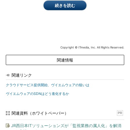
続きを読む
アストレージだが、一般的な製品とは異なる）。これに続
いて現在ベータ段階にある「Virtual Volume」を提供開始
する
VMware vSphereに管理製品を加えたパッケージである
「VMware vCloud Suite」も新バージョン5.5を発表。クラ
ウド運用自動化製品である「vCloud Automation Center」
および運用管理製品群の「VMware vCenter Operations
Copyright © ITmedia, Inc. All Rights Reserved.
Management Suite」を含めたSDDC実現のための製品パ
関連情報
ッケージとして推進する
クラウドサービスの「vCloud Hybrid Service」は正式提供
開始
。IaaSに加え、Cloud Foundryを使ったPaaSを今年中
関連リンク
に提供開始する。米国では同社として運用するデータセン
クラウドサービス提供開始、ヴイエムウェアの狙いは
ターに加え、Savvisが運用するデータセンターを展開する
ヴイエムウェアのSDNはどう進化するか
関連資料（ホワイトペーパー）
PR
JR西日本ITソリューションズが「監視業務の属人化」を解消
ヴイエムウェアCEOのパット・ゲルシンガー氏は、今後のIT