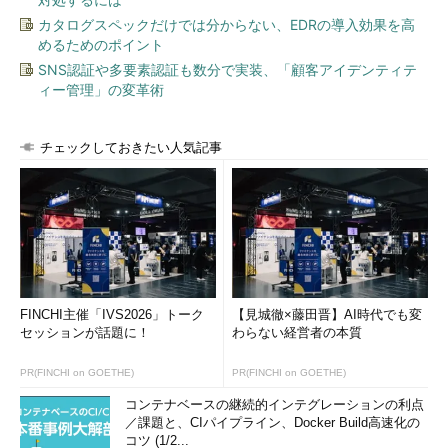
カタログスペックだけでは分からない、EDRの導入効果を高
めるためのポイント
SNS認証や多要素認証も数分で実装、「顧客アイデンティテ
ィー管理」の変革術
チェックしておきたい人気記事
FINCHI主催「IVS2026」トーク
【見城徹×藤田晋】AI時代でも変
セッションが話題に！
わらない経営者の本質
PR(FINCHI on GOETHE)
PR(FINCHI on GOETHE)
コンテナベースの継続的インテグレーションの利点
／課題と、CIパイプライン、Docker Build高速化の
コツ (1/2...