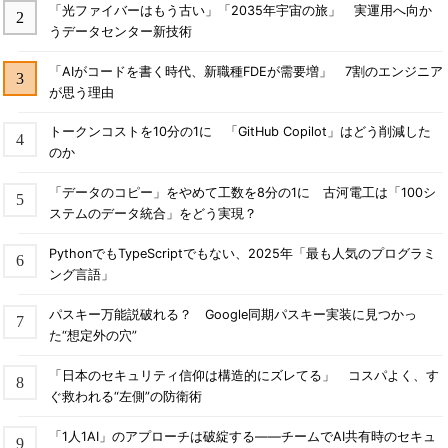
「光ファイバーはもう古い」「2035年宇宙の旅」 実運用へ向か
うデータセンター新技術
「AIがコードを書く時代、新職種FDEが需要増」 7割のエンジニア
が思う理由
トークンコストを10分の1に 「GitHub Copilot」はどう削減した
のか
「データのコピー」をやめて工数を8分の1に 古河電工は「100シ
ステムのデータ統合」をどう実現？
PythonでもTypeScriptでもない、2025年「最も人気のプログラミ
ング言語」
パスキー万能説破れる？ Google同期パスキー実装に見つかっ
た“想定外の穴”
「日本のセキュリティ信仰は構造的にズレてる」 コスパよく、す
ぐ救われる“左側”の防衛術
「1人1AI」のアプローチは破綻する――チームでAI共有時のセキュ