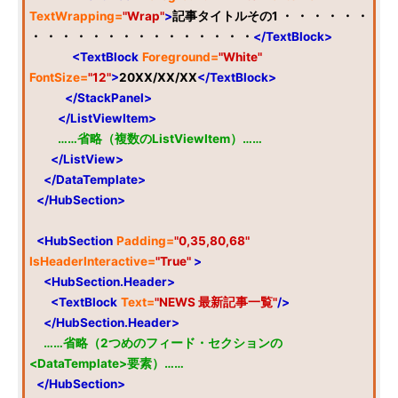
TextWrapping=
"Wrap"
>
記事タイトルその1 ・ ・ ・ ・ ・ ・
・ ・ ・ ・ ・ ・ ・ ・ ・ ・ ・ ・ ・ ・ ・
</TextBlock>
<TextBlock
Foreground=
"White"
FontSize=
"12"
>
20XX/XX/XX
</TextBlock>
</StackPanel>
</ListViewItem>
……省略（複数のListViewItem）……
</ListView>
</DataTemplate>
</HubSection>
<HubSection
Padding=
"0,35,80,68"
IsHeaderInteractive=
"True"
>
<HubSection.Header>
<TextBlock
Text=
"NEWS 最新記事一覧"
/>
</HubSection.Header>
……省略（2つめのフィード・セクションの
<DataTemplate>要素）……
</HubSection>