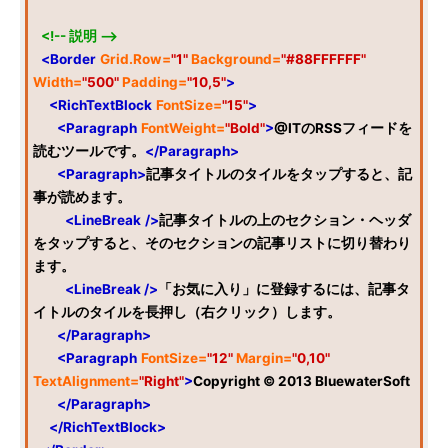
<!-- 説明 -->
<Border
Grid.Row=
"1"
Background=
"#88FFFFFF"
Width=
"500"
Padding=
"10,5"
>
<RichTextBlock
FontSize=
"15"
>
<Paragraph
FontWeight=
"Bold"
>
@ITのRSSフィードを
読むツールです。
</Paragraph>
<Paragraph>
記事タイトルのタイルをタップすると、記
事が読めます。
<LineBreak
/>
記事タイトルの上のセクション・ヘッダ
をタップすると、そのセクションの記事リストに切り替わり
ます。
<LineBreak
/>
「お気に入り」に登録するには、記事タ
イトルのタイルを長押し（右クリック）します。
</Paragraph>
<Paragraph
FontSize=
"12"
Margin=
"0,10"
TextAlignment=
"Right"
>
Copyright © 2013 BluewaterSoft
</Paragraph>
</RichTextBlock>