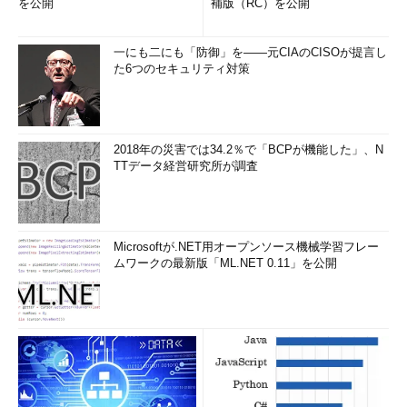
を公開
補版（RC）を公開
一にも二にも「防御」を――元CIAのCISOが提言し
た6つのセキュリティ対策
2018年の災害では34.2％で「BCPが機能した」、N
TTデータ経営研究所が調査
Microsoftが.NET用オープンソース機械学習フレー
ムワークの最新版「ML.NET 0.11」を公開