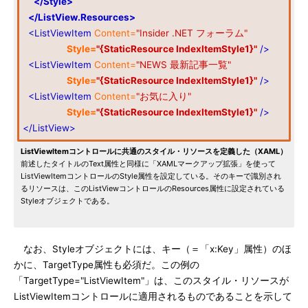
</Style>
</ListView.Resources>
<ListViewItem
Content=
"Insider .NET フォーラム"
Style=
"{StaticResource IndexItemStyle1}"
/>
<ListViewItem
Content=
"NEWS 最新記事一覧"
Style=
"{StaticResource IndexItemStyle1}"
/>
<ListViewItem
Content=
"お気に入り"
Style=
"{StaticResource IndexItemStyle1}"
/>
</ListView>
ListViewItemコントロールに共通のスタイル・リソースを定義した（XAML）
前述したタイトルのText属性と同様に「XAMLマークアップ拡張」を使って
ListViewItemコントロールのStyle属性を設定している。そのキーで識別され
るリソースは、このListViewコントロールのResources属性に設定されている
Styleオブジェクトである。
なお、Styleオブジェクトには、キー（＝「x:Key」属性）のほ
かに、TargetType属性も必須だ。この例の
「TargetType="ListViewItem"」は、このスタイル・リソースが
ListViewItemコントロールに適用されるものであることを示して