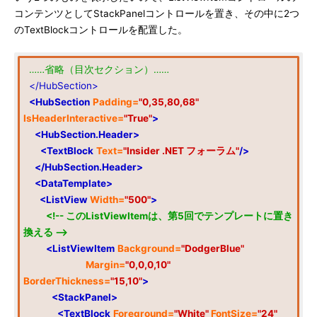
コンテンツとしてStackPanelコントロールを置き、その中に2つ
のTextBlockコントロールを配置した。
……省略（目次セクション）……
</HubSection>
<HubSection
Padding=
"0,35,80,68"
IsHeaderInteractive=
"True"
>
<HubSection.Header>
<TextBlock
Text=
"Insider .NET フォーラム"
/>
</HubSection.Header>
<DataTemplate>
<ListView
Width=
"500"
>
<!-- このListViewItemは、第5回でテンプレートに置き
換える -->
<ListViewItem
Background=
"DodgerBlue"
Margin=
"0,0,0,10"
BorderThickness=
"15,10"
>
<StackPanel>
<TextBlock
Foreground=
"White"
FontSize=
"24"