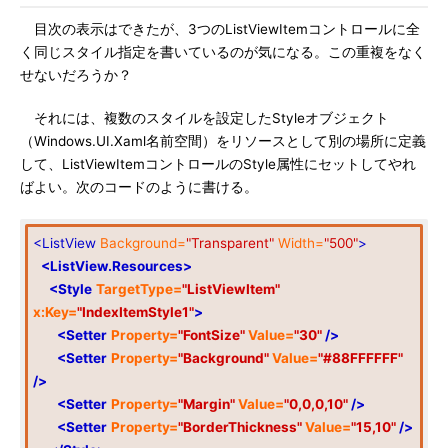
目次の表示はできたが、3つのListViewItemコントロールに全
く同じスタイル指定を書いているのが気になる。この重複をなく
せないだろうか？
それには、複数のスタイルを設定したStyleオブジェクト
（Windows.UI.Xaml名前空間）をリソースとして別の場所に定義
して、ListViewItemコントロールのStyle属性にセットしてやれ
ばよい。次のコードのように書ける。
<ListView
Background=
"Transparent"
Width=
"500"
>
<ListView.Resources>
<Style
TargetType=
"ListViewItem"
x:Key=
"IndexItemStyle1"
>
<Setter
Property=
"FontSize"
Value=
"30"
/>
<Setter
Property=
"Background"
Value=
"#88FFFFFF"
/>
<Setter
Property=
"Margin"
Value=
"0,0,0,10"
/>
<Setter
Property=
"BorderThickness"
Value=
"15,10"
/>