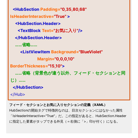
<HubSection
Padding=
"0,35,80,68"
IsHeaderInteractive=
"True"
>
<HubSection.Header>
<TextBlock
Text=
"お気に入り"
/>
</HubSection.Header>
……省略……
<ListViewItem
Background=
"BlueViolet"
Margin=
"0,0,0,10"
BorderThickness=
"15,10"
>
……省略（背景色が違う以外、フィード・セクションと同
じ）……
</HubSection>
</Hub>
フィード・セクションとお気に入りセクションの定義（XAML）
HubSectionの開始タグで特徴的なのは、目次セクションにはなかった属性
「IsHeaderInteractive="True"」だ。この指定があると、HubSection.Header
に指定した要素がタップできる外見（＝右側に「>」印が付く）になる。