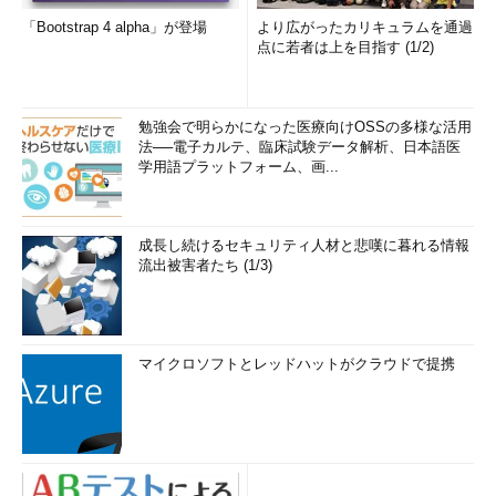
「Bootstrap 4 alpha」が登場
より広がったカリキュラムを通過
点に若者は上を目指す (1/2)
勉強会で明らかになった医療向けOSSの多様な活用
法──電子カルテ、臨床試験データ解析、日本語医
学用語プラットフォーム、画...
成長し続けるセキュリティ人材と悲嘆に暮れる情報
流出被害者たち (1/3)
マイクロソフトとレッドハットがクラウドで提携