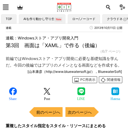
TOP
AIを作り動かし守り生かす
ロー/ノーコード
クラウドネイ
連載
2013年10月11日 公開
連載：Windowsストア・アプリ開発入門
第3回 画面は「XAML」で作る（後編）
（6/7 ページ）
前編ではWindowsストア・アプリ開発に必要な基礎知識を学ん
だ。今回の後編ではアプリのメインとなる画面などを作成する。
[山本康彦（http://www.bluewatersoft.jp/），BluewaterSoft]
PC用表示
関連情報
Share
Post
LINE
Hatena
前のページへ
次のページへ
重複したスタイル指定をスタイル・リソースにまとめる