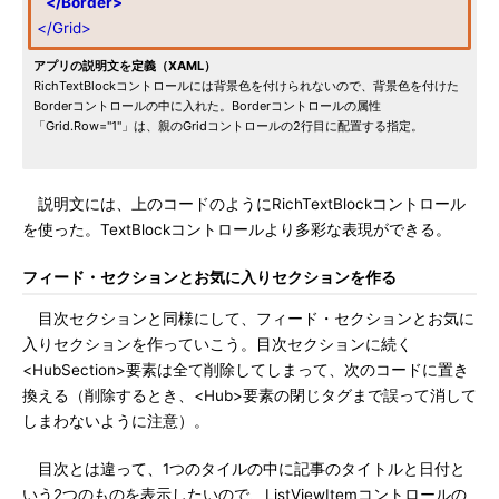
</Border>
</Grid>
アプリの説明文を定義（XAML）
RichTextBlockコントロールには背景色を付けられないので、背景色を付けた
Borderコントロールの中に入れた。Borderコントロールの属性
「Grid.Row="1"」は、親のGridコントロールの2行目に配置する指定。
説明文には、上のコードのようにRichTextBlockコントロール
を使った。TextBlockコントロールより多彩な表現ができる。
フィード・セクションとお気に入りセクションを作る
目次セクションと同様にして、フィード・セクションとお気に
入りセクションを作っていこう。目次セクションに続く
<HubSection>要素は全て削除してしまって、次のコードに置き
換える（削除するとき、<Hub>要素の閉じタグまで誤って消して
しまわないように注意）。
目次とは違って、1つのタイルの中に記事のタイトルと日付と
いう2つのものを表示したいので、ListViewItemコントロールの