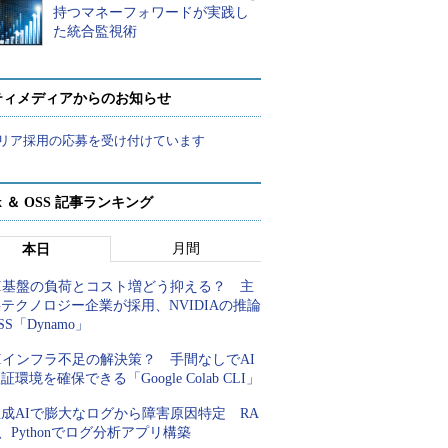
持つマネーフォワードが実践し
た統合監視術
ティメディアからのお知らせ
リア採用の応募を受け付けています
ux ＆ OSS 記事ランキング
月間
本日
AI基盤の負荷とコスト増どう抑える？ 主
テクノロジー企業が採用、NVIDIAの推論
SS「Dynamo」
Iインフラ不足の解決策？ 手間なしでAI
証環境を確保できる「Google Colab CLI」
成AIで膨大なログから障害原因特定 RA
、Pythonでログ分析アプリ構築