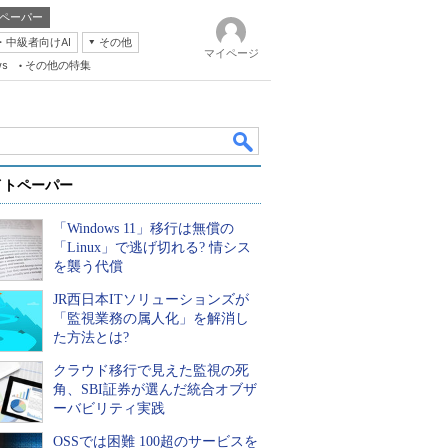
ペーパー
・中級者向けAI
その他
マイページ
ws
その他の特集
イトペーパー
「Windows 11」移行は無償の
「Linux」で逃げ切れる? 情シス
を襲う代償
JR西日本ITソリューションズが
k
「監視業務の属人化」を解消し
た方法とは?
クラウド移行で見えた監視の死
角、SBI証券が選んだ統合オブザ
ーバビリティ実践
OSSでは困難 100超のサービスを