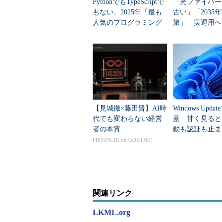
PythonでもTypeScriptで
「光ファイバー
もない、2025年「最も
古い」「2035
人気のプログラミング
旅」 実運用へ
言語」
データセンター
【見城徹×藤田晋】AI時
Windows Upda
代でも変わらない経営
意 甘く見ると
者の本質
動も認証も止ま
のセキュリティ
PR(FINCHI on GOETHE)
関連リンク
LKML.org