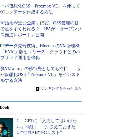
ーバ仮想化OSS「Proxmox VE」を使って
XCコンテナを作成する方法
AI活用が進む企業」ほど、OSS管理の甘
さで足をすくわれる？ IPAが「オープンソ
ース推進レポート」公開
TTデータ先端技術、HinemosのVM管理機
能「KVM」版をリリース クラウドとのハ
イブリッド運用を強化
脱VMware」の移行先としても注目――サ
バ仮想化OSS「Proxmox VE」をインスト
ールする方法
»
ランキングをもっと見る
Book
ChatGPTに「入力してはいけな
い」5項目――押さえておきた
い“生成AIのNGリスト”