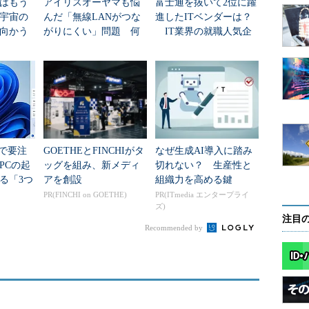
はもう
アイリスオーヤマも悩
富士通を抜いて2位に躍
年宇宙の
んだ「無線LANがつな
進したITベンダーは？
向かう
がりにくい」問題 何
IT業界の就職人気企
新技術
を変えて解決した？
業トップ20
teで要注
GOETHEとFINCHIがタ
なぜ生成AI導入に踏み
PCの起
ッグを組み、新メディ
切れない？ 生産性と
る「3つ
アを創設
組織力を高める鍵
移行」
PR(FINCHI on GOETHE)
PR(ITmedia エンタープライ
ズ)
注目
Recommended by