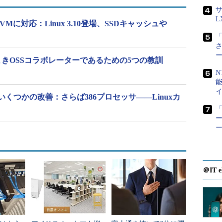
ルズ氏は、「2.x系のときのように際限なく大きく
サ
すくするために、どこかの時点で3.xから4.xに切り
L
Mに対応：Linux 3.10登場、SSDキャッシュや
いが、20台には突入させたくないので、今後1年ほど
「
なことになるだろう」と述べている。
2013：よきOSSコラボレーターであるための5つの教訓
N
くつかの改善：さらば386プロセッサ――Linuxカ
「
ー
＠IT e