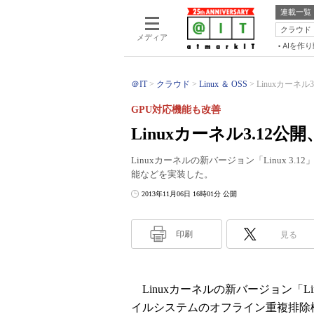
連載一覧
クラウド
メディア
AIを作
＠IT
クラウド
Linux ＆ OSS
Linuxカーネ
GPU対応機能も改善
Linuxカーネル3.1
Linuxカーネルの新バージョン「Linux 3
能などを実装した。
2013年11月06日 16時01分 公開
印刷
見る
Linuxカーネルの新バージョン「Linux
イルシステムのオフライン重複排除