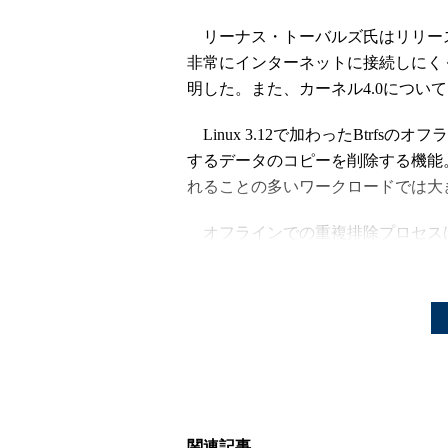
リーナス・トーバルズ氏はリリー
非常にインターネットに接続しにく
明した。また、カーネル4.0につい
Linux 3.12で加わったBtrf
するデータのコピーを削除する機能
れることの多いワークロードでは大
オフラインでの重複排除プロセス
に、システム管理者の制御下でユー
ンラインでの重複排除機能は今後の
さらに、米AMDのGPU「Radeo
搭載したPCでのGPU自動切り替え
のデバイスノードのサポート、タイ
た。
関連記事