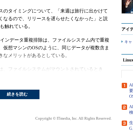
スのタイミングについて、「来週は旅行に出かけて
くなるので、リリースを遅らせたくなかった」と説
ても触れている。
アイ
sのオフラインデータ重複排除は、ファイルシステム内で重複
キャ
。仮想マシンのOSのように、同じデータが複数含ま
きなメリットがあるとしている。
Lin
は、ファイルシステムがマウントされているとき
ザースペースソフトウェアによって実行される。オ
バージョンで追加予定。
要
続きを読む
O
n」使用時のグラフィックス性能向上、デュアルGPUを
、グラフィックスモード設定とレンダリング用で別々
A
検
マーレスマルチタスク機能の改良などが盛り込まれ
Copyright © ITmedia, Inc. All Rights Reserved.
生
G