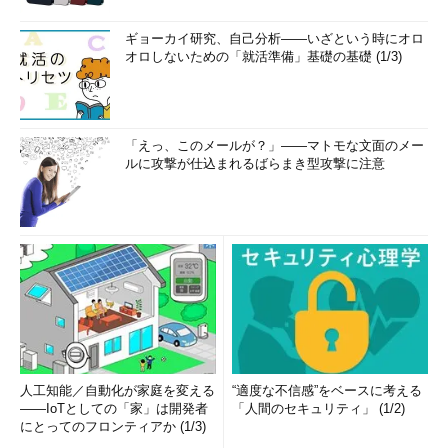
ギョーカイ研究、自己分析――いざという時にオロ
オロしないための「就活準備」基礎の基礎 (1/3)
「えっ、このメールが？」――マトモな文面のメー
ルに攻撃が仕込まれるばらまき型攻撃に注意
人工知能／自動化が家庭を変える
“適度な不信感”をベースに考える
――IoTとしての「家」は開発者
「人間のセキュリティ」 (1/2)
にとってのフロンティアか (1/3)