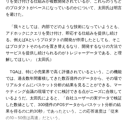
リを受け付ける仕組みが複数開発されているが、これらのうちど
のプロダクトがベースになっているのかについて、太田氏は明言
を避けた。
「我々としては、内部でどのような技術になっていようとも、
アドホックにクエリを受け付け、即応する仕組みを提供し続け
る。例えばAというプロダクトの開発が停滞したとしても、そこ
はプロダクトそのものを置き替えるなり、開発するなりの方法で
サービスを提供し続けられるのがトレジャーデータである、と理
解してほしい」（太田氏）
TQAは、特に小売業界で高く評価されているという。この機能
では、過去数年間蓄積してきた数百億件のデータから、その場で
リアルタイムにバスケット分析の結果を見ることができる。マー
ケティング会議の現場ですぐに検討できる点がニーズに合致して
いるようだ。太田氏によると、「自社ユーザーの実データで検証
した数値として、300億件のPOSデータからバスケット分析の結
果を得るのに約30秒」であったという。この応答速度は「従来
の10～50倍は高速」だという。