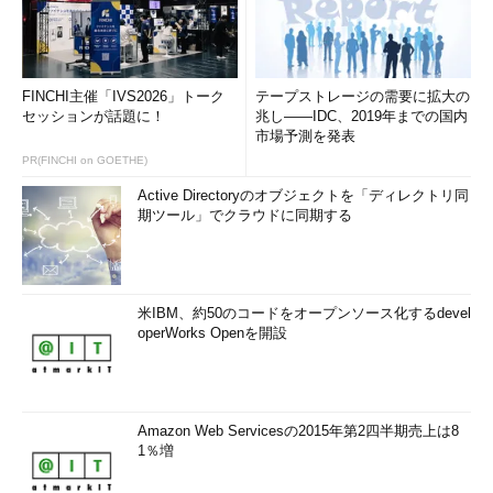
重要。明日から数億件データが増える、というケースでも受け入
れられることが重要だ。それには、いまのところAWS環境ですぐ
スケールすることのメリットが大きい」（太田氏）
FINCHI主催「IVS2026」トーク
テープストレージの需要に拡大の
もちろん、現在はAWSが一強といってもよい状況だが、多くの
セッションが話題に！
兆し――IDC、2019年までの国内
企業がこの市場に参入しており「現在は今後の動向を注視してい
市場予測を発表
る段階。自社で保有するタイミングも将来的には検討している」
PR(FINCHI on GOETHE)
（太田氏）
Active Directoryのオブジェクトを「ディレクトリ同
期ツール」でクラウドに同期する
関連特集：「データ分析を支える技術」
大量データをサービス開発に生かす機運が高まっている今、多
くのIT技術者はビジネスサイドの要請に、柔軟・迅速に応えら
米IBM、約50のコードをオープンソース化するdevel
れるデータ基盤整備を迫られている。本特集では、その基礎技
operWorks Openを開設
術や理解しておくべき技術動向、新たな収益に結び付くデータ
活用の在り方を紹介する。
Amazon Web Servicesの2015年第2四半期売上は8
1％増
特集：データ分析を支える技術