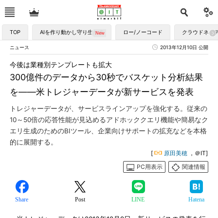
TOP
AIを作り動かし守り生かす
ロー/ノーコード
クラウドネイ
ニュース
2013年12月10日 公開
今後は業種別テンプレートも拡大
300億件のデータから30秒でバスケット分析結果
を――米トレジャーデータが新サービスを発表
トレジャーデータが、サービスラインアップを強化する。従来の
10～50倍の応答性能が見込めるアドホッククエリ機能や簡易なク
エリ生成のためのBIツール、企業向けサポートの拡充などを本格
的に展開する。
[
原田美穂
，＠IT]
PC用表示
関連情報
Share
Post
LINE
Hatena