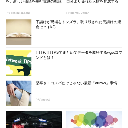
を。新しい価値を生む電通の挑戦
自分より優れた人財を育成する
（製品戦略や事業戦略にも関わる領域であることから）事例とし
ての公表は難しいものが多いが、今後はe-コマースやWebマーケ
PR(dentsu Japan)
PR(dentsu Japan)
ティング、ソーシャルゲーム市場だけでなく、ヘルスケアや
M2M系のソリューション展開も考えられる」（太田氏）
下請けが現場をトンズラ。取り残された元請けの運
命は？ (1/2)
また、よりユーザー企業が導入しやすい形態も模索していると
ころだという。
「数百社の顧客ニーズを見ていくと、業種ごとに必要とされる
HTTP/HTTPSでまとめてデータを取得するwgetコマ
ンドとは？
分析が類型化できることが分かってきた。今後は、業界別テンプ
レートを拡充し、短期導入できるパッケージを増やしていきた
い」（太田氏）
堅牢さ・コスパだけじゃない最新「arrows」事情
現在、トレジャーデータは、データ収集・ログ蓄積および分析
に至る、データ活用のサイクルをクラウドサービスとして提供し
ている。自前のデータセンターは持っておらず、AWSの東海岸リ
PR(arrows)
ージョンに置いている。
「自前データセンターを検討すべき時期は間もなくだと思って
いるが、現在は、それよりも急なデータ増加に対しての即応性が