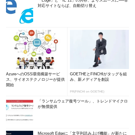
「Edge」と「IE 11」の共存、よりスムーズに──非
対応サイトならば、自動切り替え
AzureへのOSS環境構築サービ
GOETHEとFINCHIがタッグを組
ス、サイオステクノロジーが提供
み、新メディアを創設
開始
PR(FINCHI on GOETHE)
「ランサムウェア復号ツール」、トレンドマイクロ
が無償提供
Microsoft Edgeに「文字列読み上げ機能」が新たに