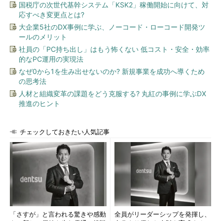
けられる。
国税庁の次世代基幹システム「KSK2」稼働開始に向けて、対
応すべき変更点とは?
M2M領域の「新しいデータ」を分析するニーズを吸い上げ
大企業5社のDX事例に学ぶ、ノーコード・ローコード開発ツ
ールのメリット
られるか
社員の「PC持ち出し」はもう怖くない 低コスト・安全・効率
この日は、「無印良品」を手掛ける良品計画におけるオンライ
的なPC運用の実現法
ン顧客分析への採用、グリーにおける顧客情報分析への採用も併
なぜ0から1を生み出せないのか? 新規事業を成功へ導くため
せて公表している。e-コマースやWebマーケティング、ソーシャ
の思考法
ルゲーム市場など、比較的先進的なテクノロジへのハードルが低
人材と組織変革の課題をどう克服する? 丸紅の事例に学ぶDX
い領域での採用が進んでいるが、今後の日本市場での展開に付い
推進のヒント
て、同社日本法人のジェネラルマネージャーである堀内建后氏
は、「製造業の多い日本ではIoT（Internet of Things）や
チェックしておきたい人気記事
M2M（Machine to Machine）などの市場を開拓していきたい」
と語っている。
日本国内の比較的保守的な企業では、クラウドサービスでのデ
ータ蓄積や分析には抵抗がある企業が多そうだが、この点はどう
考えているだろうか。
「実は日本の製造業大手企業からも頻繁に問い合わせがある。
「さすが」と言われる驚きや感動
全員がリーダーシップを発揮し、