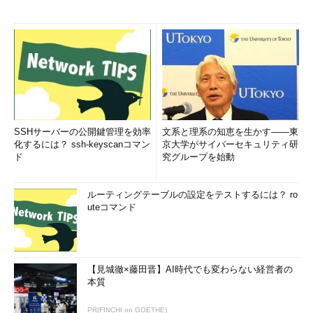
SSHサーバーの公開鍵管理を効率
文系と理系の知恵を生かす――東
化するには？ ssh-keyscanコマン
京大学がサイバーセキュリティ研
ド
究グループを始動
ルーティングテーブルの設定をテストするには？ ro
uteコマンド
【見城徹×藤田晋】AI時代でも変わらない経営者の
本質
PR(FINCHI on GOETHE)