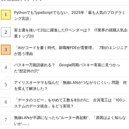
PythonでもTypeScriptでもない、2025年「最も人気のプログラミ
ング言語」
富士通を抜いて2位に躍進したITベンダーは？ IT業界の就職人気企
業トップ20
「AIがコードを書く時代、新職種FDEが需要増」 7割のエンジニア
が思う理由
パスキー万能説破れる？ Google同期パスキー実装に見つかっ
た“想定外の穴”
アイリスオーヤマも悩んだ「無線LANがつながりにくい」問題 何
を変えて解決した？
「データのコピー」をやめて工数を8分の1に 古河電工は「100シ
ステムのデータ統合」をどう実現？
無線LANが不調になったら“ルーター再起動”、「原因はよく知らな
いが……」