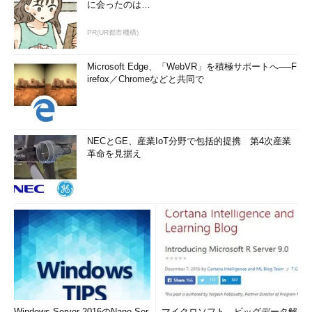
に会ったのは…
PR(UR都市機構)
Microsoft Edge、「WebVR」を積極サポートへ──F
irefox／Chromeなどと共同で
NECとGE、産業IoT分野で包括的提携 第4次産業
革命を見据え
Windows Server 2016のNano Ser
マイクロソフト、ビッグデータ解