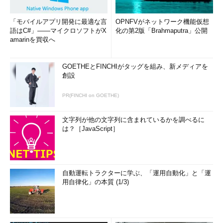
「モバイルアプリ開発に最適な言
OPNFVがネットワーク機能仮想
語はC#」――マイクロソフトがX
化の第2版「Brahmaputra」公開
amarinを買収へ
GOETHEとFINCHIがタッグを組み、新メディアを
創設
PR(FINCHI on GOETHE)
文字列が他の文字列に含まれているかを調べるに
は？［JavaScript］
自動運転トラクターに学ぶ、「運用自動化」と「運
用自律化」の本質 (1/3)