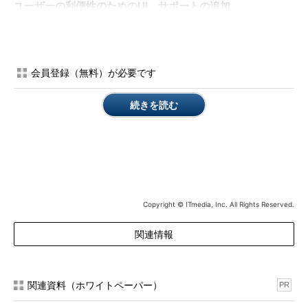
ユーザーの利便性のためのUI、サポートの追加
同社のサービスは商用BI製品などと組み合わせて利用されるケ
ースが多い。今回同社が自前で提供するBI機能「Treasure
Viewer」は、こうした高度なBI製品を置き替えるものとは異なる
会員登録（無料）が必要です
ようだ。
続きを読む
「Treasure Viewerは、SQLが書けなくてもひとまずはGUI上で
当社の分析サービスを利用できるようにすることを目的に作られ
ている簡易なもの。ユーザー企業のデータ分析担当者が必ずしも
SQLクエリを駆使できるとは限らないからだ。より複雑な分析に
はやはりBIツールを使うべき」（太田氏）
同社サービスが広まるにつれ、顧客ニーズを取り込んだサービ
Copyright © ITmedia, Inc. All Rights Reserved.
ス、メニューが追加されている印象だ。併せて発表となった「プ
レミアム」プランは年間500億件のデータ保存が可能で、前述の
関連情報
アドホッククエリ機能であるTQAを利用できる月額7500ドルの
プランだ。プレミアムプランでは専任のサポート技術者が付く。
年間20億件までのデータ保存ができる無料の「スターター」プラ
関連資料（ホワイトペーパー）
PR
ン、年間150億件までの「スタンダード」プランの上位に位置付