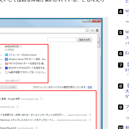
W
「
W
E
【
【
N
「
初