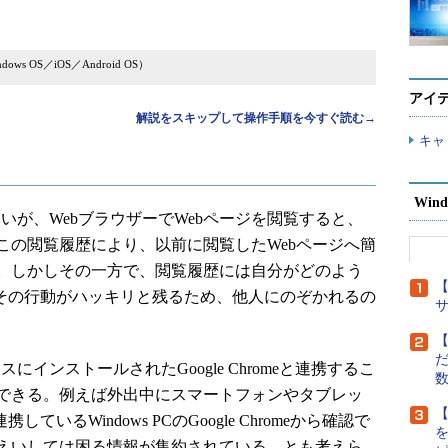
ows OS／iOS／Android OS）
アイ
解説をスキップして操作手順を今すぐ読む→
キャ
Wind
ではないが、WebブラウザーでWebページを閲覧すると、
この閲覧履歴により、以前に閲覧したWebページへ簡
。しかしその一方で、閲覧履歴には自分がどのよう
【
、その行動がハッキリと残るため、他人にのぞかれるの
【
だ
イスにインストールされたGoogle Chromeと連携するこ
できる。例えば外出中にスマートフォンやタブレッ
【
いるWindows PCのGoogle Chromeから確認で
えいしては困る情報が集約されている、とも考えら