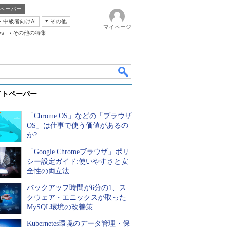
ペーパー
・中級者向けAI
その他
マイページ
ws
その他の特集
イトペーパー
「Chrome OS」などの「ブラウザ
OS」は仕事で使う価値があるの
か?
「Google Chromeブラウザ」ポリ
k
シー設定ガイド:使いやすさと安
全性の両立法
バックアップ時間が6分の1、ス
クウェア・エニックスが取った
MySQL環境の改善策
Kubernetes環境のデータ管理・保