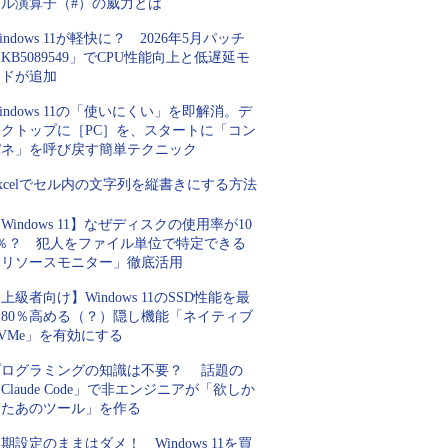
ピル演算子（#）の威力とは
indows 11が軽快に？ 2026年5月パッチ
KB5089549」でCPU性能向上と低遅延モ
ードが追加
indows 11の「使いにくい」を即解消。デ
スクトップに［PC］を、スタートに「コン
パネ」を呼び戻す簡単テクニック
xcelでセル内の文字列を縦書きにする方法
Windows 11】なぜディスクの使用率が10
0％？ 犯人をファイル単位で特定できる
「リソースモニター」徹底活用
上級者向け】Windows 11のSSD性能を最
大80％高める（？）隠し機能「ネイティブ
VMe」を有効にする
プログラミングの知識は不要？ 話題の
Claude Code」で非エンジニアが「欲しか
ったあのツール」を作る
期設定のままはダメ！ Windows 11を買