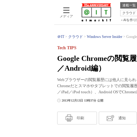
連載一覧
クラウド
メディア
AIを作
＠IT
クラウド
Windows Server Insider
Goog
Tech TIPS
Google Chromeの閲
／Android編）
Webブラウザーの閲覧履歴には他人に見られ
Chromeだとスマホやタブレットでの閲覧履歴も
／iPad／iPod touch）、Android OS
2013年12月13日 15時37分 公開
印刷
通知