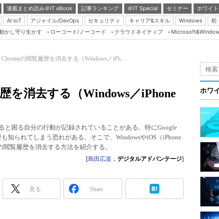
連載まとめ読み＠IT eBook
記事ランキング
＠IT Special
セミナー
ホワイト
AI IoT
アジャイル/DevOps
セキュリティ
キャリア&スキル
Windows
初
り動かし守り生かす
ローコード/ノーコード
クラウドネイティブ
Microsoft&Windo
Server & Storage
HTML5 + UX
le Chromeの閲覧履歴を消去する（Windows／iPh...
Smart & Social
Coding Edge
覧履歴を消去する（Windows／iPhone
ホワ
Java Agile
Database Expert
ると困る自分の行動が記録されていることがある。特にGoogle
Linux ＆ OSS
知られてしまう恐れがある。そこで、WindowsやiOS（iPhone
でChromeの閲覧履歴を消去する方法を紹介する。
Master of IP Networ
[
島田広道
，
デジタルアドバンテージ
]
Security & Trust
Test & Tools
見る
Share
Insider.NET
ブログ