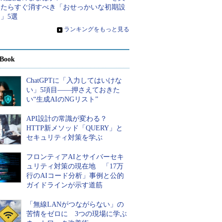
ったらすぐ消すべき「おせっかいな初期設
」5選
»
ランキングをもっと見る
Book
ChatGPTに「入力してはいけな
い」5項目――押さえておきた
い“生成AIのNGリスト”
API設計の常識が変わる？
HTTP新メソッド「QUERY」と
セキュリティ対策を学ぶ
フロンティアAIとサイバーセキ
ュリティ対策の現在地 「17万
行のAIコード分析」事例と公的
ガイドラインが示す道筋
「無線LANがつながらない」の
苦情をゼロに 3つの現場に学ぶ