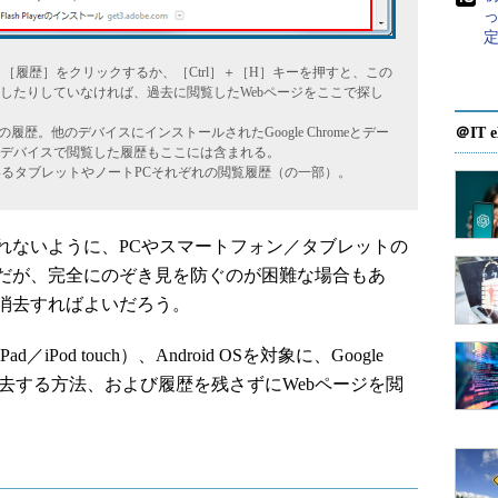
定
－［履歴］をクリックするか、［Ctrl］＋［H］キーを押すと、この
したりしていなければ、過去に閲覧したWebページをここで探し
ページの履歴。他のデバイスにインストールされたGoogle Chromeとデー
＠IT e
デバイスで閲覧した履歴もここには含まれる。
有しているタブレットやノートPCそれぞれの閲覧履歴（の一部）。
ないように、PCやスマートフォン／タブレットの
だが、完全にのぞき見を防ぐのが困難な場合もあ
消去すればよいだろう。
d／iPod touch）、Android OSを対象に、Google
を消去する方法、および履歴を残さずにWebページを閲