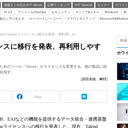
連載まとめ読み＠IT eBook
記事ランキング
＠IT Special
セミナー
ホワイト
AI IoT
アジャイル/DevOps
セキュリティ
キャリア&スキル
Windows
初
り動かし守り生かす
ローコード/ノーコード
クラウドネイティブ
Microsoft&Windo
Server & Storage
HTML5 + UX
lendがApacheライセンスに移行を発表、再利用しや...
Smart & Social
ライセンスに移行を発表、再利用しやす
Coding Edge
ホワ
Java Agile
めのツール「Talend」がライセンスを変更する。他の製品に組
Database Expert
目指す。
Linux ＆ OSS
[原田美穂，
＠IT
]
Master of IP Networ
Security & Trust
Share
Test & Tools
Insider.NET
L、ESB、EAIなどの機能を提供するデータ統合・連携基盤
ブログ
のApacheライセンスへの移行を発表した。現在、Talend