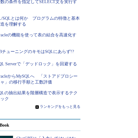
数の条件を指定してSELECT文を実行す
る
L/SQLとは何か プログラムの特徴と基本
構造を理解する
racleの機能を使って表の結合を高速化す
る
BチューニングのキモはSQLにあらず!?
QL Serverで「デッドロック」を回避する
racleからMySQLへ 「ストアドプロシー
ジャ」の移行手順と工数評価
SQLの抽出結果を階層構造で表示するテク
ニック
»
ランキングをもっと見る
Book