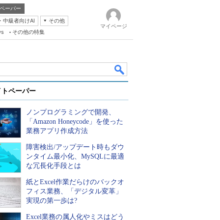
ペーパー
・中級者向けAI
その他
マイページ
ws
その他の特集
イトペーパー
ノンプログラミングで開発、
「Amazon Honeycode」を使った
業務アプリ作成方法
障害検出/アップデート時もダウ
k
ンタイム最小化、MySQLに最適
な冗長化手段とは
紙とExcel作業だらけのバックオ
フィス業務、「デジタル変革」
実現の第一歩は?
Excel業務の属人化やミスはどう