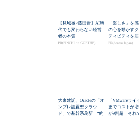
【見城徹×藤田晋】AI時
「楽しさ」を感
代でも変わらない経営
の心を動かすク
者の本質
ティビティを届
PR(FINCHI on GOETHE)
PR(dentsu Japan)
大東建託、Oracleの「オ
「VMwareラ
ンプレ設置型クラウ
更でコストが増
ド」で基幹系刷新 “約
が9割超 それ
40のDB基盤”統合で何
行をためらう理
が変わる？
は？