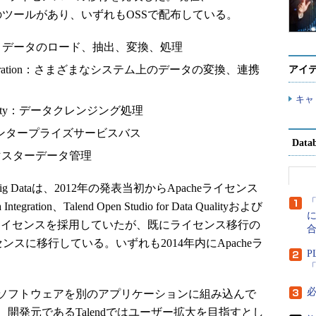
の5つのツールがあり、いずれもOSSで配布している。
 Big Data：データのロード、抽出、変換、処理
 Data Integration：さまざまなシステム上のデータの変換、連携
アイ
キャ
ata Quality：データクレンジング処理
r ESB：エンタープライズサービスバス
Dat
 MDM：マスターデータ管理
or Big Dataは、2012年の発表当初からApacheライセンス
ntegration、Talend Open Studio for Data Qualityおよび
に
 ESBは、GPLライセンスを採用していたが、既にライセンス移行の
ンスに移行している。いずれも2014年内にApacheラ
P
「
ソフトウェアを別のアプリケーションに組み込んで
開発元であるTalendではユーザー拡大を目指すとし