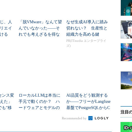
じ、人
「脱VMware」なんて望
なぜ生成AI導入に踏み
リエイ
んでいなかった――そ
切れない？ 生産性と
ける
れでも考えざるを得な
組織力を高める鍵
い人のための“3つの筋
PR(ITmedia エンタープライ
ズ)
道”
イセンス変
ローカルLLMは本当に
AI品質をどう観測する
えた」
手元で動くのか？ ハ
か――フリーがLangfuse
でも“移
ードウェアとモデルの
基盤でPostgreSQLからC
注目
由”と
現実的な選び方【2026
lickHouseに移行した理
Recommended by
年春】
由