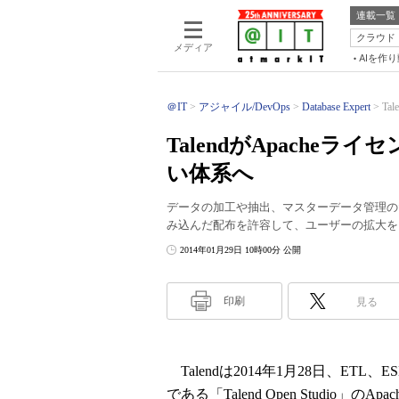
連載一覧
クラウド
メディア
AIを作
＠IT
アジャイル/DevOps
Database Expert
Ta
TalendがApache
い体系へ
データの加工や抽出、マスターデータ管理のた
み込んだ配布を許容して、ユーザーの拡大を
2014年01月29日 10時00分 公開
印刷
見る
Talendは2014年1月28日、ET
である「Talend Open Studio」