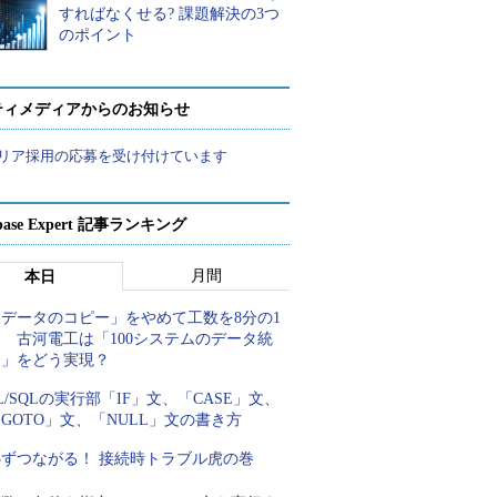
すればなくせる? 課題解決の3つ
のポイント
ティメディアからのお知らせ
リア採用の応募を受け付けています
abase Expert 記事ランキング
月間
本日
「データのコピー」をやめて工数を8分の1
 古河電工は「100システムのデータ統
合」をどう実現？
L/SQLの実行部「IF」文、「CASE」文、
GOTO」文、「NULL」文の書き方
必ずつながる！ 接続時トラブル虎の巻