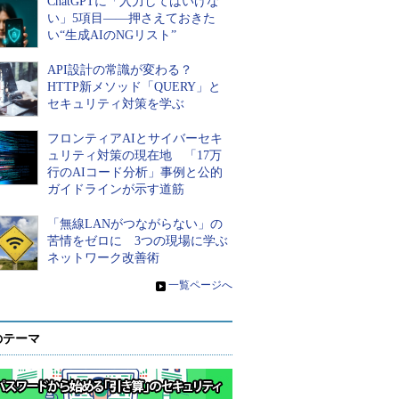
ChatGPTに「入力してはいけな
い」5項目――押さえておきた
い“生成AIのNGリスト”
API設計の常識が変わる？
HTTP新メソッド「QUERY」と
セキュリティ対策を学ぶ
フロンティアAIとサイバーセキ
ュリティ対策の現在地 「17万
行のAIコード分析」事例と公的
ガイドラインが示す道筋
「無線LANがつながらない」の
苦情をゼロに 3つの現場に学ぶ
ネットワーク改善術
»
一覧ページへ
のテーマ