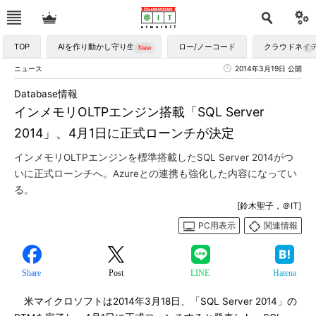
TOP
AIを作り動かし守り生かす
ロー/ノーコード
クラウドネイ
ニュース
2014年3月19日 公開
Database情報
インメモリOLTPエンジン搭載「SQL Server
2014」、4月1日に正式ローンチが決定
インメモリOLTPエンジンを標準搭載したSQL Server 2014がつ
いに正式ローンチへ。Azureとの連携も強化した内容になってい
る。
[鈴木聖子，＠IT]
PC用表示
関連情報
Share
Post
LINE
Hatena
米マイクロソフトは2014年3月18日、「SQL Server 2014」の