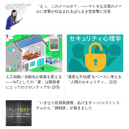
「えっ、このメールが？」――マトモな文面のメー
ルに攻撃が仕込まれるばらまき型攻撃に注意
人工知能／自動化が家庭を変える
“適度な不信感”をベースに考える
――IoTとしての「家」は開発者
「人間のセキュリティ」 (1/2)
にとってのフロンティアか (1/3)
「いきなり役員面接権」あげます──ジャストシス
テムから「挑戦状」が届きました