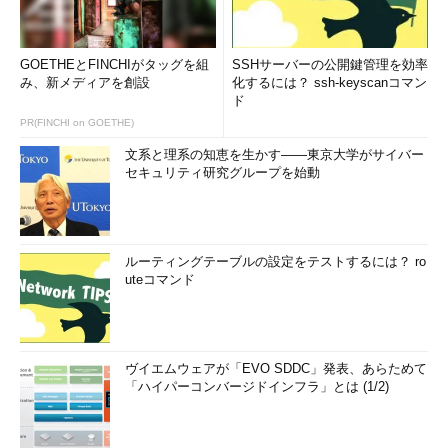
GOETHEとFINCHIがタッグを組
SSHサーバーの公開鍵管理を効率
み、新メディアを創設
化するには？ ssh-keyscanコマン
ド
PR(FINCHI on GOETHE)
文系と理系の知恵を生かす――東京大学がサイバー
セキュリティ研究グループを始動
ルーティングテーブルの設定をテストするには？ ro
uteコマンド
ヴイエムウェアが「EVO SDDC」発表、あらためて
「ハイパーコンバージドインフラ」とは (1/2)