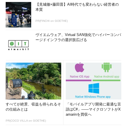
【見城徹×藤田晋】AI時代でも変わらない経営者の
本質
PR(FINCHI on GOETHE)
ヴイエムウェア、Virtual SAN強化でハイパーコンバ
ージドインフラの選択肢広げる
すべてが絶景、収益も得られるそ
「モバイルアプリ開発に最適な言
の仕組みとは
語はC#」――マイクロソフトがX
amarinを買収へ
PR(COCO VILLA on GOETHE)