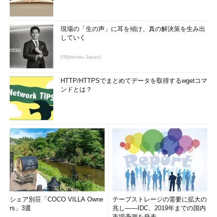
現場の「生の声」に耳を傾け、真の解決策を生み出
していく
PR(dentsu Japan)
HTTP/HTTPSでまとめてデータを取得するwgetコマ
ンドとは？
シェア別荘「COCO VILLA Owne
テープストレージの需要に拡大の
rs」3選
兆し――IDC、2019年までの国内
市場予測を発表