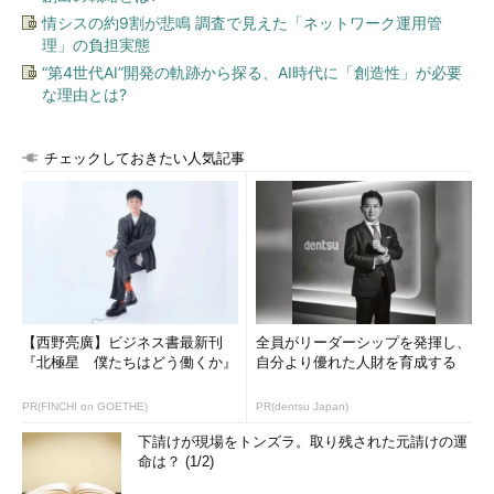
情シスの約9割が悲鳴 調査で見えた「ネットワーク運用管
理」の負担実態
“第4世代AI”開発の軌跡から探る、AI時代に「創造性」が必要
な理由とは?
チェックしておきたい人気記事
【西野亮廣】ビジネス書最新刊
全員がリーダーシップを発揮し、
『北極星 僕たちはどう働くか』
自分より優れた人財を育成する
PR(FINCHI on GOETHE)
PR(dentsu Japan)
下請けが現場をトンズラ。取り残された元請けの運
命は？ (1/2)