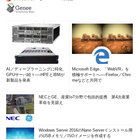
AI／ディープラーニングに特化、
Microsoft Edge、「WebVR」を
GPUサーバ続々──HPEとIBMが
積極サポートへ──Firefox／Chro
新製品を発表
meなどと共同で
NECとGE、産業IoT分野で包括的提携 第4次産業
革命を見据え
Windows Server 2016のNano Serverインストール用
のUSBメモリ／ISOイメージを作成する