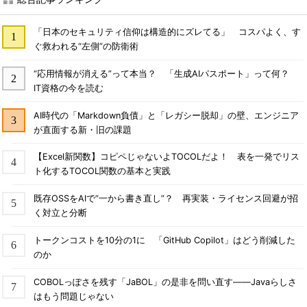
「日本のセキュリティ信仰は構造的にズレてる」 コスパよく、す
ぐ救われる“左側”の防衛術
“応用情報が消える”って本当？ 「生成AIパスポート」って何？
IT資格の今を読む
AI時代の「Markdown負債」と「レガシー脱却」の壁、エンジニア
が直面する新・旧の課題
【Excel新関数】コピペじゃないよTOCOLだよ！ 表を一発でリス
ト化するTOCOL関数の基本と実践
既存OSSをAIで“一から書き直し”？ 再実装・ライセンス回避が招
く対立と分断
トークンコストを10分の1に 「GitHub Copilot」はどう削減した
のか
COBOLっぽさを残す「JaBOL」の是非を問い直す――Javaらしさ
はもう問題じゃない