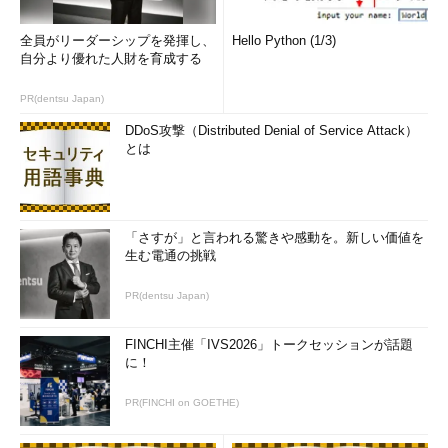
全員がリーダーシップを発揮し、
Hello Python (1/3)
自分より優れた人財を育成する
PR(dentsu Japan)
DDoS攻撃（Distributed Denial of Service Attack）
とは
「さすが」と言われる驚きや感動を。新しい価値を
生む電通の挑戦
PR(dentsu Japan)
FINCHI主催「IVS2026」トークセッションが話題
に！
PR(FINCHI on GOETHE)