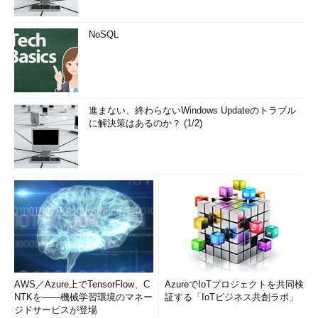
NoSQL
進まない、終わらないWindows Updateのトラブル
に解決策はあるのか？ (1/2)
AWS／Azure上でTensorFlow、C
AzureでIoTプロジェクトを共同検
NTKを――機械学習環境のマネー
証する「IoTビジネス共創ラボ」
ジドサービスが登場