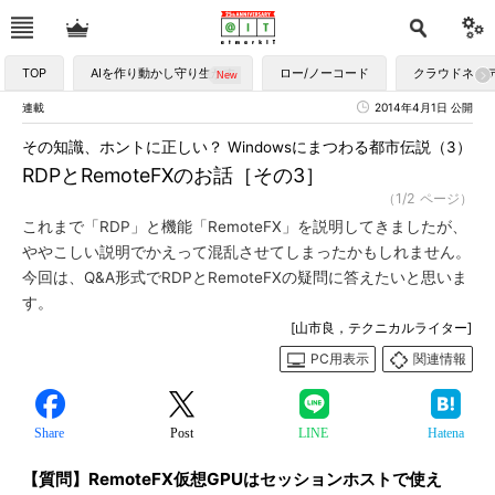
TOP
AIを作り動かし守り生かす
ロー/ノーコード
クラウドネイ
連載
2014年4月1日 公開
その知識、ホントに正しい？ Windowsにまつわる都市伝説（3）
RDPとRemoteFXのお話［その3］
（1/2 ページ）
これまで「RDP」と機能「RemoteFX」を説明してきましたが、
ややこしい説明でかえって混乱させてしまったかもしれません。
今回は、Q&A形式でRDPとRemoteFXの疑問に答えたいと思いま
す。
[山市良，テクニカルライター]
PC用表示
関連情報
Share
Post
LINE
Hatena
【質問】RemoteFX仮想GPUはセッションホストで使え