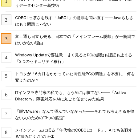
うデータセンター新技術
COBOLっぽさを残す「JaBOL」の是非を問い直す――Javaらしさ
はもう問題じゃない
富士通も日立も去る、日本での「メインフレーム脱却」が一筋縄で
はいかない理由
Windows Updateで要注意 甘く見るとPCの起動も認証も止まる
「3つのセキュリティ移行」
トヨタが「6カ月もかかっていた高性能PCの調達」を不要に 何を
変えたのか？
ITインフラ専門家の私でも、もうAIには勝てない――「Active
Directory」障害対応をAIに丸ごと任せてみた結果
「脱VMware」なんて望んでいなかった――それでも考えざるを得
ない人のための“3つの筋道”
メインフレームに眠る「年代物のCOBOLコード」、AIでも苦戦す
る"読みにくさ"の正体