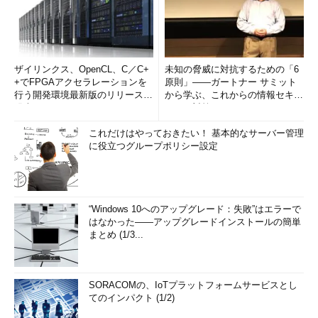
ザイリンクス、OpenCL、C／C+
未知の脅威に対抗するための「6
+でFPGAアクセラレーションを
原則」――ガートナー サミット
行う開発環境最新版のリリースを
から学ぶ、これからの情報セキュ
発表
リティ対策
これだけはやっておきたい！ 基本的なサーバー管理
に役立つグループポリシー設定
“Windows 10へのアップグレード：失敗”はエラーで
はなかった――アップグレードインストールの簡単
まとめ (1/3...
SORACOMの、IoTプラットフォームサービスとし
てのインパクト (1/2)