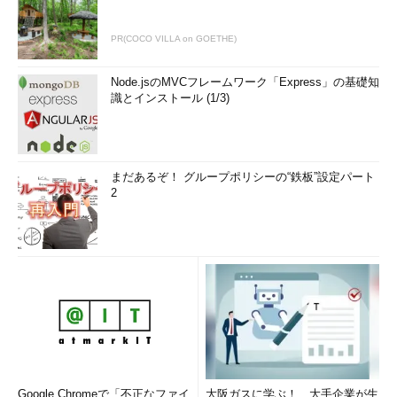
PR(COCO VILLA on GOETHE)
Node.jsのMVCフレームワーク「Express」の基礎知
識とインストール (1/3)
まだあるぞ！ グループポリシーの“鉄板”設定パート
2
Google Chromeで「不正なファイ
大阪ガスに学ぶ！ 大手企業が生