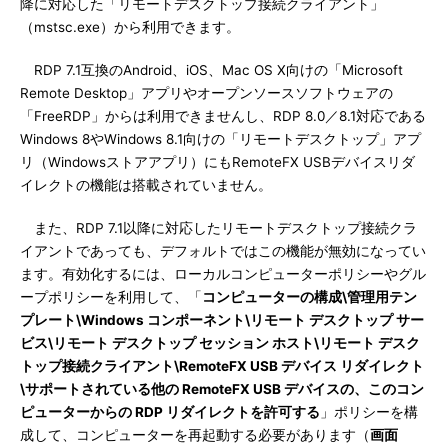
降に対応した「リモートデスクトップ接続クライアント」
（mstsc.exe）から利用できます。
RDP 7.1互換のAndroid、iOS、Mac OS X向けの「Microsoft
Remote Desktop」アプリやオープンソースソフトウェアの
「FreeRDP」からは利用できませんし、RDP 8.0／8.1対応である
Windows 8やWindows 8.1向けの「リモートデスクトップ」アプ
リ（Windowsストアアプリ）にもRemoteFX USBデバイスリダ
イレクトの機能は搭載されていません。
また、RDP 7.1以降に対応したリモートデスクトップ接続クラ
イアントであっても、デフォルトではこの機能が無効になってい
ます。有効化するには、ローカルコンピューターポリシーやグル
ープポリシーを利用して、「
コンピューターの構成\管理用テン
プレート\Windows コンポーネント\リモート デスクトップ サー
ビス\リモート デスクトップ セッション ホスト\リモート デスク
トップ接続クライアント\RemoteFX USB デバイス リダイレクト
\サポートされている他の RemoteFX USB デバイスの、このコン
ピューターからの RDP リダイレクトを許可する
」ポリシーを構
成して、コンピューターを再起動する必要があります（
画面