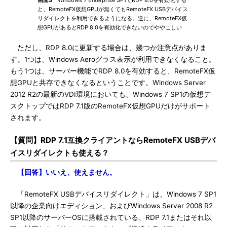
画面3
Windows 7 Enterprise SP1でRDP 8.0を有効化する
と、RemoteFX仮想GPUが無くてもRemoteFX USBデバイス
リダイレクトを利用できるようになる。逆に、RemoteFX仮
想GPUがあるとRDP 8.0を有効化できないのでややこしい
ただし、RDP 8.0に更新する場合は、幾つか注意点がありま
す。1つは、Windows Aeroグラス表示が利用できなくなること。
もう1つは、サーバー機能でRDP 8.0を有効すると、RemoteFX仮
想GPUと共存できなくなるということです。Windows Server
2012 R2の最新のVDI環境においても、Windows 7 SP1の仮想デ
スクトップではRDP 7.1版のRemoteFX仮想GPUだけがサポート
されます。
【質問】RDP 7.1互換クライアントならRemoteFX USBデバ
イスリダイレクトも使える？
【回答】いいえ、使えません。
「RemoteFX USBデバイスリダイレクト」は、Windows 7 SP1
以降の企業向けエディション、およびWindows Server 2008 R2
SP1以降のサーバーOSに搭載されている、RDP 7.1またはそれ以