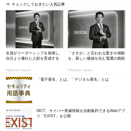
ます。抽選と発送は2014年6月上旬～6月中旬の予定です
チェックしておきたい人気記事
・お預かりした個人情報は、
アイティメディアIDの利用規約
とアイ
ティメディア株式会社の
「プライバシーポリシー」
に基づいて厳重
にお取り扱いいたします
・住所・電話番号などが不明確な場合や、転居による住所変更や電
話番号変更など、何らかの理由により賞品をお届けできない場合は
当選を無効とさせていただきます
・ご応募はお一人さま1回限りとさせていただきます。2回以上ご応
募された方は、抽選対象外とさせていただきますのでご了承下さい
全員がリーダーシップを発揮し、
「さすが」と言われる驚きや感動
受け付けは終了しました。
自分より優れた人財を育成する
を。新しい価値を生む電通の挑戦
※アイティメディアIDにご登録済みの方でも、追加の情報登録を
PR(dentsu Japan)
PR(dentsu Japan)
お願いする場合があります。ご了承ください。
「電子署名」とは、「デジタル署名」とは
NICT、サイバー脅威情報を自動集約できるWebアプ
リ「EXIST」を公開