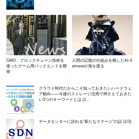
GMO、ブロックチェーン技術を
人間の記憶の仕組みを模したAI-S
使ったゲーム用バックエンドを開
amuraiが海を渡る
発
クラウド時代だからこそ知っておきたいハードウェ
ア動向――今後のストレージ活用で押さえておきた
い3つのキーワードとは (1...
データセンターに訪れる“新たなステージ”の話 (1/3)