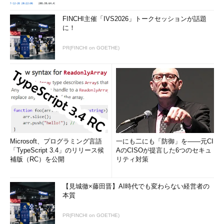
FINCHI主催「IVS2026」トークセッションが話題
に！
PR(FINCHI on GOETHE)
Microsoft、プログラミング言語
一にも二にも「防御」を――元CI
「TypeScript 3.4」のリリース候
AのCISOが提言した6つのセキュ
補版（RC）を公開
リティ対策
【見城徹×藤田晋】AI時代でも変わらない経営者の
本質
PR(FINCHI on GOETHE)