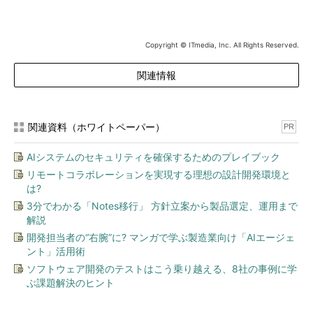
なお、このプレゼントキャンペーンは定期的に実施しておりま
す。このすぐ下にある
「次回の掲載をメールで受け取る」
をクリ
ックしてアラート登録していただくと、次回のプレゼントキャン
Copyright © ITmedia, Inc. All Rights Reserved.
ペーンが始まり次第、メールにてご案内させていただきます。
関連情報
有効にご活用ください！
募集要項
関連資料（ホワイトペーパー）
PR
応募期間
2014年4月4日（金） ～ 2014年5月13日（火）
AIシステムのセキュリティを確保するためのプレイブック
応募条件
アイティメディアIDの登録ユーザー
リモートコラボレーションを実現する理想の設計開発環境と
当選発表
当選された方には配送先の住所をお聞きするために登録メールアド
は?
レスにEメールをお送りします。配送先住所をご記入の上ご返信いた
だいた方にプレゼントをお送りします。
3分でわかる「Notes移行」 方針立案から製品選定、運用まで
解説
当選無効
Eメールのご返信は7日以内とさせていただきます。8日目以降にご
返信いただいても、当選は無効とさせていただく場合があります。
開発担当者の“右腕”に? マンガで学ぶ製造業向け「AIエージェ
ント」活用術
応募上の
・キャンペーン期間中にアイティメディアIDの登録を削除された方
諸注意
は対象に含まれません
ソフトウェア開発のテストはこう乗り越える、8社の事例に学
・当選者の権利は譲渡・換金・変更することはできません
ぶ課題解決のヒント
・厳正な抽選の上、当選者の方へ賞品を発送、もしくはご連絡を差
し上げます。なお、賞品のお届け先は日本国内に限らせていただき