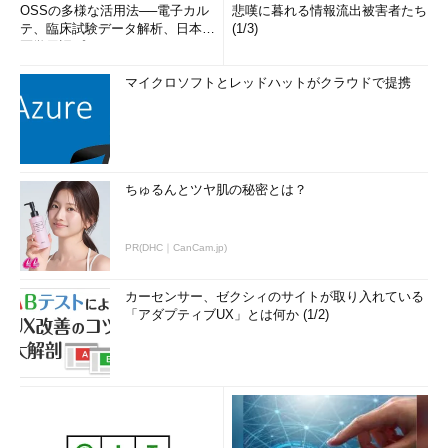
OSSの多様な活用法──電子カル
悲嘆に暮れる情報流出被害者たち
テ、臨床試験データ解析、日本語
(1/3)
医学用語プラットフォーム、画...
マイクロソフトとレッドハットがクラウドで提携
ちゅるんとツヤ肌の秘密とは？
PR(DHC｜CanCam.jp)
カーセンサー、ゼクシィのサイトが取り入れている
「アダプティブUX」とは何か (1/2)