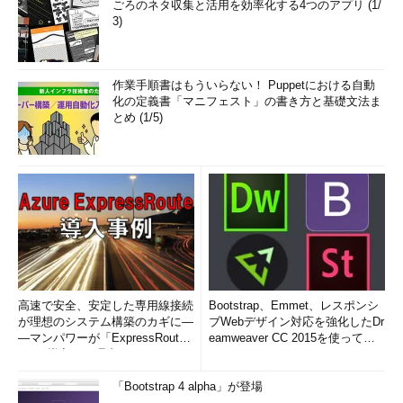
ごろのネタ収集と活用を効率化する4つのアプリ (1/
3)
作業手順書はもういらない！ Puppetにおける自動
化の定義書「マニフェスト」の書き方と基礎文法ま
とめ (1/5)
高速で安全、安定した専用線接続
Bootstrap、Emmet、レスポンシ
が理想のシステム構築のカギに―
ブWebデザイン対応を強化したDr
―マンパワーが「ExpressRout
eamweaver CC 2015を使って
e」を導入した理由
み...
「Bootstrap 4 alpha」が登場