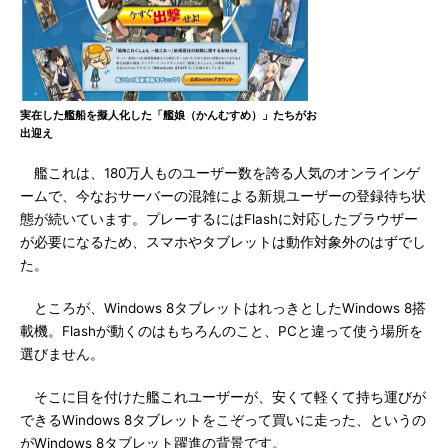
実在した艦船を擬人化した「艦娘（かんむすめ）」たちがお
出迎え
艦これは、180万人ものユーザー数を誇る人気のオンラインゲ
ームで、今なおサーバーの混雑による新規ユーザーの登録待ち状
態が続いています。プレーするにはFlashに対応したブラウザー
が必要になるため、スマホやタブレットは動作対象外のはずでし
た。
ところが、Windows 8タブレットはれっきとしたWindows 8搭
載機。Flashが動くのはもちろんのこと、PCと違って使う場所を
選びません。
そこに目を付けた艦これユーザーが、安くて軽くて持ち運びが
できるWindows 8タブレットをこぞって買いに走った、というの
がWindows 8タブレット躍進の背景です。