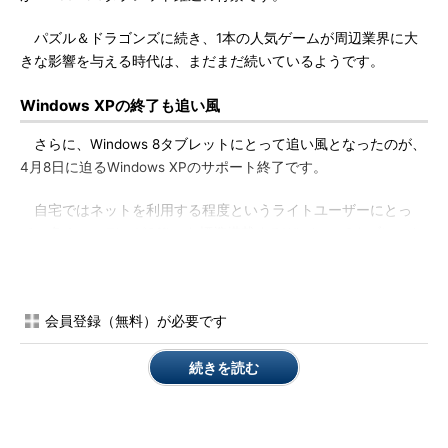
パズル＆ドラゴンズに続き、1本の人気ゲームが周辺業界に大
きな影響を与える時代は、まだまだ続いているようです。
Windows XPの終了も追い風
さらに、Windows 8タブレットにとって追い風となったのが、
4月8日に迫るWindows XPのサポート終了です。
自宅ではネットを利用する程度というライトユーザーにとっ
て、多くのモデルがOfficeを標準搭載するWindows 8タブレット
は、PCの代替機として絶好の選択肢となりました。
また、MVNO（仮想移動体通信事業者）が提供する安価なSIM
会員登録（無料）が必要です
との組み合わせは、モバイルユースの可能性を広げ、タブレット
ユーザーの裾野を広げつつあります。
続きを読む
PCもスマホもApple製品という人も、タブレットくらいは
Windows 8を試してみてはいかがでしょうか？