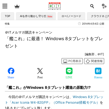
TOP
AIを作り動かし守り生かす
ロー/ノーコード
クラウドネイ
特集
2014年4月4日 公開
＠ITメルマガ購読キャンペーン
「艦これ」に最適！ Windows 8タブレットをプレ
ゼント
[編集部，＠IT]
PC用表示
関連情報
Share
Post
LINE
Hatena
「艦これ」がWindows 8タブレット躍進の原動力!?
今回の＠ITメルマガ購読キャンペーンは、
Windows 8タブレッ
ト「Acer Iconia W4-820/FP」（Office Personal搭載モデル）
を
1名さまにプレゼント致します。