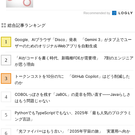
Recommended by
総合記事ランキング
Google、AIブラウザ「Disco」発表 「Gemini 3」がタブ上でユー
ザーのためのオリジナルWebアプリを自動生成
「AIがコードを書く時代、新職種FDEが需要増」 7割のエンジニア
が思う理由
トークンコストを10分の1に 「GitHub Copilot」はどう削減した
のか
COBOLっぽさを残す「JaBOL」の是非を問い直す――Javaらしさ
はもう問題じゃない
PythonでもTypeScriptでもない、2025年「最も人気のプログラミ
ング言語」
「光ファイバーはもう古い」「2035年宇宙の旅」 実運用へ向か