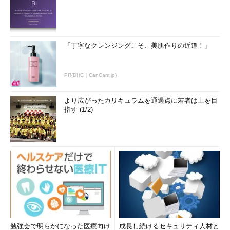
「丁寧なクレンジングこそ、美肌作りの近道！」
PR(DHC｜CanCam.jp)
より広がったカリキュラムを通過点に若者は上を目
指す (1/2)
勉強会で明らかになった医療向け
成長し続けるセキュリティ人材と