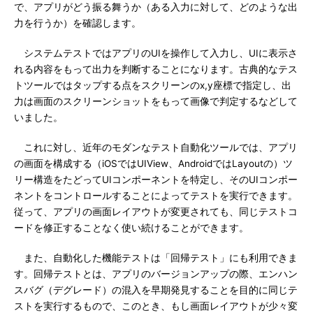
で、アプリがどう振る舞うか（ある入力に対して、どのような出
力を行うか）を確認します。
システムテストではアプリのUIを操作して入力し、UIに表示さ
れる内容をもって出力を判断することになります。古典的なテス
トツールではタップする点をスクリーンのx,y座標で指定し、出
力は画面のスクリーンショットをもって画像で判定するなどして
いました。
これに対し、近年のモダンなテスト自動化ツールでは、アプリ
の画面を構成する（iOSではUIView、AndroidではLayoutの）ツ
リー構造をたどってUIコンポーネントを特定し、そのUIコンポー
ネントをコントロールすることによってテストを実行できます。
従って、アプリの画面レイアウトが変更されても、同じテストコ
ードを修正することなく使い続けることができます。
また、自動化した機能テストは「回帰テスト」にも利用できま
す。回帰テストとは、アプリのバージョンアップの際、エンハン
スバグ（デグレード）の混入を早期発見することを目的に同じテ
ストを実行するもので、このとき、もし画面レイアウトが少々変