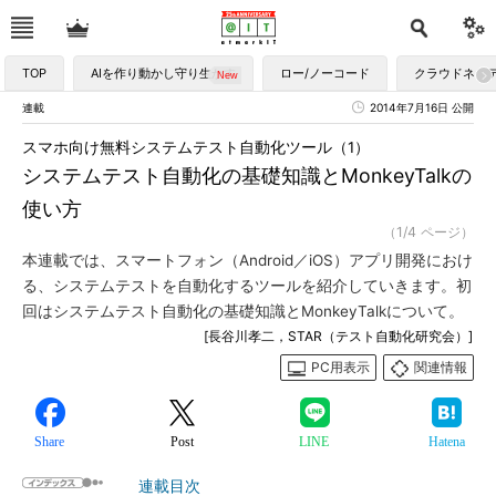
TOP
AIを作り動かし守り生かす
ロー/ノーコード
クラウドネイ
連載
2014年7月16日 公開
スマホ向け無料システムテスト自動化ツール（1）
システムテスト自動化の基礎知識とMonkeyTalkの
使い方
（1/4 ページ）
本連載では、スマートフォン（Android／iOS）アプリ開発におけ
る、システムテストを自動化するツールを紹介していきます。初
回はシステムテスト自動化の基礎知識とMonkeyTalkについて。
[長谷川孝二，STAR（テスト自動化研究会）]
PC用表示
関連情報
Share
Post
LINE
Hatena
連載目次