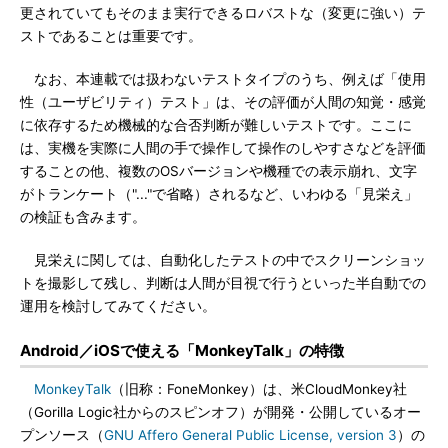
更されていてもそのまま実行できるロバストな（変更に強い）テ
ストであることは重要です。
なお、本連載では扱わないテストタイプのうち、例えば「使用
性（ユーザビリティ）テスト」は、その評価が人間の知覚・感覚
に依存するため機械的な合否判断が難しいテストです。ここに
は、実機を実際に人間の手で操作して操作のしやすさなどを評価
することの他、複数のOSバージョンや機種での表示崩れ、文字
がトランケート（"..."で省略）されるなど、いわゆる「見栄え」
の検証も含みます。
見栄えに関しては、自動化したテストの中でスクリーンショッ
トを撮影して残し、判断は人間が目視で行うといった半自動での
運用を検討してみてください。
Android／iOSで使える「MonkeyTalk」の特徴
MonkeyTalk
（旧称：FoneMonkey）は、米CloudMonkey社
（Gorilla Logic社からのスピンオフ）が開発・公開しているオー
プンソース（
GNU Affero General Public License, version 3
）の