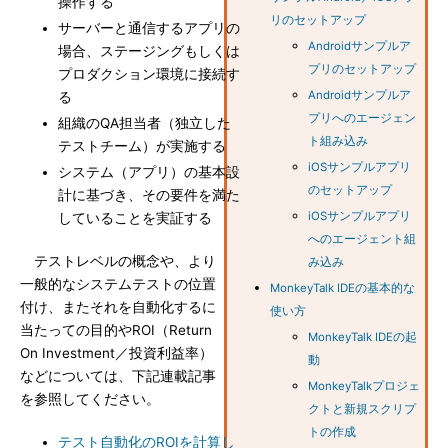
操作する
リのセットアップ
サーバーと通信するアプリの
Androidサンプルア
場合、ステージングもしくは
プリのセットアップ
プロダクション環境に接続す
Androidサンプルア
る
プリへのエージェン
組織のQA担当者（独立した
ト組み込み
テストチーム）が実施する
iOSサンプルアプリ
システム（アプリ）の基本設
のセットアップ
計に基づき、その要件を満た
iOSサンプルアプリ
していることを実証する
へのエージェント組
テストレベルの概念や、より
み込み
一般的なシステムテストの位置
MonkeyTalk IDEの基本的な
付け、またそれを自動化するに
使い方
当たっての目的やROI（Return
MonkeyTalk IDEの起
On Investment／投資利益率）
動
などについては、下記連載記事
MonkeyTalkプロジェ
を参照してください。
クトと新規スクリプ
トの作成
テスト自動化のROIを計算し