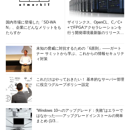
国内市場に登場した「SD-WA
ザイリンクス、OpenCL、C／C+
N」、企業にどんなメリットをも
+でFPGAアクセラレーションを
たらすか
行う開発環境最新版のリリースを
発表
未知の脅威に対抗するための「6原則」――ガート
ナー サミットから学ぶ、これからの情報セキュリテ
ィ対策
これだけはやっておきたい！ 基本的なサーバー管理
に役立つグループポリシー設定
“Windows 10へのアップグレード：失敗”はエラーで
はなかった――アップグレードインストールの簡単
まとめ (1/3...