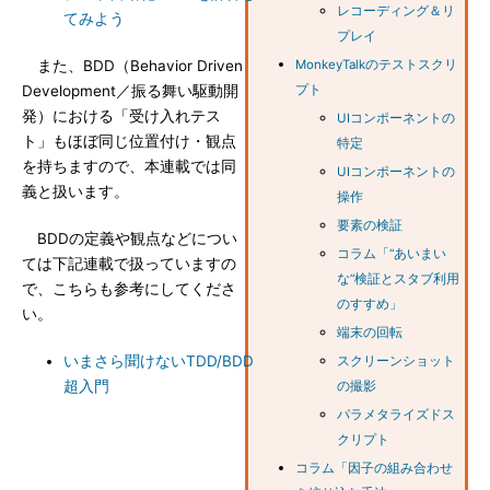
レコーディング＆リ
てみよう
プレイ
また、BDD（Behavior Driven
MonkeyTalkのテストスクリ
Development／振る舞い駆動開
プト
発）における「受け入れテス
UIコンポーネントの
ト」もほぼ同じ位置付け・観点
特定
を持ちますので、本連載では同
UIコンポーネントの
義と扱います。
操作
要素の検証
BDDの定義や観点などについ
コラム「“あいまい
ては下記連載で扱っていますの
な”検証とスタブ利用
で、こちらも参考にしてくださ
のすすめ」
い。
端末の回転
いまさら聞けないTDD/BDD
スクリーンショット
超入門
の撮影
パラメタライズドス
クリプト
コラム「因子の組み合わせ