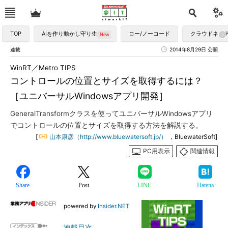
TOP
AIを作り動かし守り生かす
ロー/ノーコード
クラウドネイ
連載
2014年8月29日 公開
WinRT／Metro TIPS
コントロールの位置とサイズを取得するには？
［ユニバーサルWindowsアプリ開発］
GeneralTransformクラスを使ってユニバーサルWindowsアプリ
でコントロールの位置とサイズを取得する方法を解説する。
[
山本康彦（http://www.bluewatersoft.jp/）
，BluewaterSoft]
PC用表示
関連情報
Share
Post
LINE
Hatena
powered by
Insider.NET
連載目次