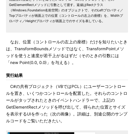
GetElementRectメソッドに引数として渡す。返値はRectクラス
（Windows.Foundation名前空間）のオブジェクトで、そのLeftプロパティ／
Topプロパティが画面上での位置（コントロールの左上の座標）を、Widthプ
ロパティ／Heightプロパティが画面上でのサイズを表している。
なお、位置（コントロールの左上の座標）だけを知りたいとき
は、TransformBoundsメソッドではなく、TransformPointメソ
ッドを使うと速度が若干上がるはずだ（そのときの引数には
「new Point(0.0, 0.0)」を与える）。
実行結果
C#の共有プロジェクト（VBではPCL）にユーザーコントロー
ルを置き、いくつかコントロールを配置した。それらのコントロ
ールがタップされたときのイベントハンドラーで、上記の
GetElementRectメソッドを呼び出して、得られた位置とサイズ
を表示するUIを作った（次の画像）。詳細は、別途公開のサンプ
ルコードをご覧いただきたい。