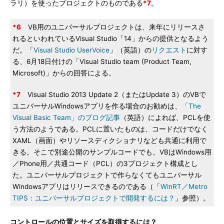
ラリ）を使ったプロジェクトのものである
*7
。
*6
VB用のユニバーサルプロジェクトは、来年にリリースさ
れるといわれているVisual Studio「14」からの提供となるよう
だ。「
Visual Studio UserVoice
」（英語）の
リクエスト
に対す
る、6月18日付けの「Visual Studio team (Product Team,
Microsoft)」からの回答による。
*7
Visual Studio 2013 Update 2（またはUpdate 3）のVBで
ユニバーサルWindowsアプリを作る場合のお勧めは、
「The
Visual Basic Team」のブログ記事
（英語）によれば、PCLを使
う方法のようである。PCLに置いたものは、コードだけでなく
XAML（画面）やリソースディクショナリなども共通に利用で
きる。そこで別途公開のサンプルコードでも、VBはWindows用
／Phone用／共通コード（PCL）の3プロジェクト構成とし
た。ユニバーサルプロジェクトで作らなくてもユニバーサル
Windowsアプリはリリースできるのである（「
WinRT／Metro
TIPS：ユニバーサルプロジェクトで開発するには？
」参照）。
コントロールの位置とサイズを取得するには？