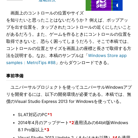
画面上のコントロールの位置やサイズ
を知りたいと思ったことはないだろうか？ 例えば、ポップアッ
プを出す位置を、タップされたコントロールの近くにしたいこと
があるだろう。また、ゲームを作るときにコントロールの位置を
取得できないと、恐らく困ってしまうだろう。そこで本稿では、
コントロールの位置とサイズを画面上の座標と長さで取得する方
法を説明する。なお、本稿のサンプルは「
Windows Store app
samples：MetroTips #88
」からダウンロードできる。
事前準備
ユニバーサルプロジェクトを使ってユニバーサルWindowsアプ
リを開発するには、以下の開発環境が必要である。本稿では、無
償のVisual Studio Express 2013 for Windowsを使っている。
SLAT対応のPC
*1
2014年4月のアップデート
*2
適用済みの64bit版Windows
8.1 Pro版以上
*3
Visual Studio 2013 Update 2（またはそれ以降）
*4
を適用