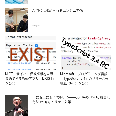
AI時代に求められるエンジニア像
PR(＠IT)
NICT、サイバー脅威情報を自動
Microsoft、プログラミング言語
集約できるWebアプリ「EXIST」
「TypeScript 3.4」のリリース候
を公開
補版（RC）を公開
一にも二にも「防御」を――元CIAのCISOが提言し
た6つのセキュリティ対策