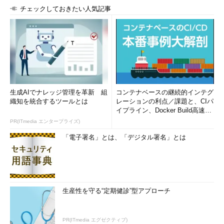
チェックしておきたい人気記事
生成AIでナレッジ管理を革新 組
コンテナベースの継続的インテグ
織知を統合するツールとは
レーションの利点／課題と、CIパ
イプライン、Docker Build高速化
のコツ (1/2...
PR(ITmedia エンタープライズ)
「電子署名」とは、「デジタル署名」とは
生産性を守る“定期健診”型アプローチ
PR(ITmedia エグゼクティブ)