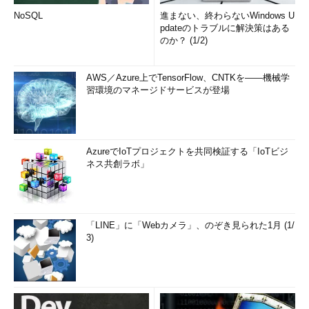
NoSQL
進まない、終わらないWindows U
pdateのトラブルに解決策はある
のか？ (1/2)
AWS／Azure上でTensorFlow、CNTKを――機械学
習環境のマネージドサービスが登場
AzureでIoTプロジェクトを共同検証する「IoTビジ
ネス共創ラボ」
「LINE」に「Webカメラ」、のぞき見られた1月 (1/
3)