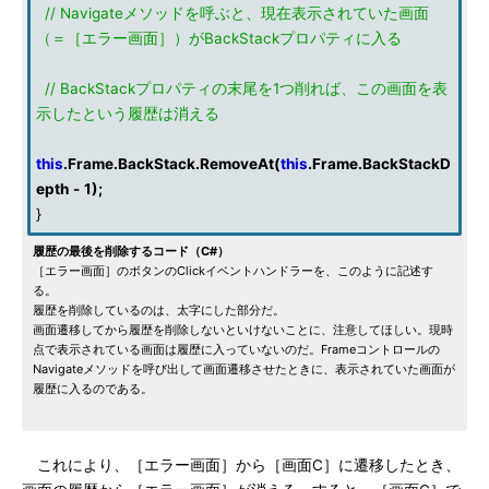
// Navigateメソッドを呼ぶと、現在表示されていた画面
（＝［エラー画面］）がBackStackプロパティに入る
// BackStackプロパティの末尾を1つ削れば、この画面を表
示したという履歴は消える
this
.
Frame
.
BackStack
.
RemoveAt
(
this
.
Frame
.
BackStackD
epth
-
1
);
}
履歴の最後を削除するコード（C#）
［エラー画面］のボタンのClickイベントハンドラーを、このように記述す
る。
履歴を削除しているのは、太字にした部分だ。
画面遷移してから履歴を削除しないといけないことに、注意してほしい。現時
点で表示されている画面は履歴に入っていないのだ。Frameコントロールの
Navigateメソッドを呼び出して画面遷移させたときに、表示されていた画面が
履歴に入るのである。
これにより、［エラー画面］から［画面C］に遷移したとき、