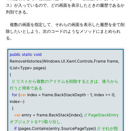
ス）が入っているので、どの画面を表示したときの履歴であるか
判別できる。
複数の画面を指定して、それらの画面を表示した履歴を全て削
除したいとしよう。次のコードのようなメソッドにまとめられ
る。
public
static
void
RemoveHistories(Windows.UI.Xaml.Controls.Frame frame,
IList<Type> pages)
{
// リストから複数のアイテムを削除するときは、後ろから
行うと簡単である
for
(
var
index = frame.BackStackDepth - 1; index >= 0;
index--)
{
var
entry = frame.BackStack[index];
// PageStackEntry
オブジェクトを1つ取り出し、
if
(pages.Contains(entry.SourcePageType))
// それが指