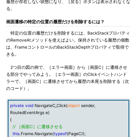
履歴が存在しない状態になり、［戻る］ボタンは表示されなくな
る。
画面遷移の特定の位置の履歴だけを削除するには？
特定の位置の履歴だけを削除するには、BackStackプロパティ
のRemoveAtメソッドを使えばよい。保持されている履歴の個数
は、FrameコントロールのBackStackDepthプロパティで取得で
きる。
2つ目の図の例で、［エラー画面］から［画面C］に遷移させ
る部分でやってみよう。［エラー画面］のClickイベントハンド
ラーで、［画面C］に遷移させてから履歴の末尾を削除する（次
のコード）。
private
void
NavigateC_Click(
object
sender,
RoutedEventArgs e)
{
// ［画面C］に遷移させる
this
.Frame.Navigate(
typeof
(PageC));