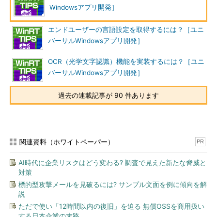
Windowsアプリ開発］
エンドユーザーの言語設定を取得するには？［ユニ
バーサルWindowsアプリ開発］
OCR（光学文字認識）機能を実装するには？［ユニ
バーサルWindowsアプリ開発］
過去の連載記事が 90 件あります
関連資料（ホワイトペーパー）
PR
AI時代に企業リスクはどう変わる? 調査で見えた新たな脅威と
対策
標的型攻撃メールを見破るには? サンプル文面を例に傾向を解
説
ただで使い「12時間以内の復旧」を迫る 無償OSSを商用扱い
する日本企業の末路