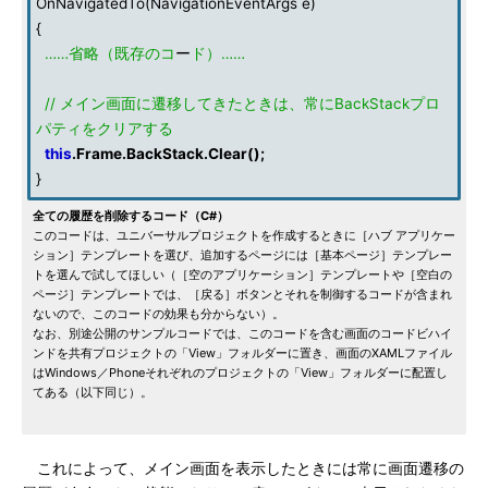
OnNavigatedTo(NavigationEventArgs e)
{
……省略（既存のコ
ー
ド）……
// メイン画面に遷移してきたときは、常にBackStackプロ
パティをクリアする
this
.
Frame
.
BackStack
.
Clear
();
}
全ての履歴を削除するコード（C#）
このコードは、ユニバーサルプロジェクトを作成するときに［ハブ アプリケー
ション］テンプレートを選び、追加するページには［基本ページ］テンプレー
トを選んで試してほしい（［空のアプリケーション］テンプレートや［空白の
ページ］テンプレートでは、［戻る］ボタンとそれを制御するコードが含まれ
ないので、このコードの効果も分からない）。
なお、別途公開のサンプルコードでは、このコードを含む画面のコードビハイ
ンドを共有プロジェクトの「View」フォルダーに置き、画面のXAMLファイル
はWindows／Phoneそれぞれのプロジェクトの「View」フォルダーに配置し
てある（以下同じ）。
これによって、メイン画面を表示したときには常に画面遷移の