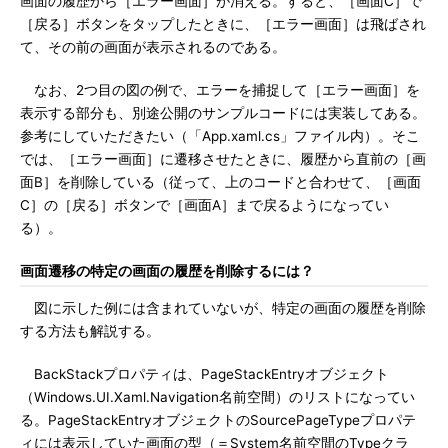
画面の履歴から［エラー画面］が消える。すると、［画面C］で
［戻る］ボタンをタップしたときに、［エラー画面］は飛ばされ
て、その前の画面が表示されるのである。
なお、2つ目の図の例で、エラーを捕捉して［エラー画面］を
表示する部分も、別途公開のサンプルコードには実装してある。
参考にしていただきたい（「App.xaml.cs」ファイル内）。そこ
では、［エラー画面］に遷移させたときに、履歴から直前の［画
面B］を削除している（従って、上のコードと合わせて、［画面
C］の［戻る］ボタンで［画面A］まで戻るようになってい
る）。
画面遷移の特定の画面の履歴を削除するには？
図に示した例には含まれていないが、特定の画面の履歴を削除
する方法も解説する。
BackStackプロパティは、PageStackEntryオブジェクト
（Windows.UI.Xaml.Navigation名前空間）のリストになってい
る。PageStackEntryオブジェクトのSourcePageTypeプロパテ
ィには表示していた画面の型（＝System名前空間のTypeクラ