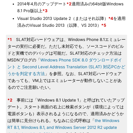
2014年4月のアップデート
*2
適用済みの64bit版Windows
8.1 Pro版以上
*3
Visual Studio 2013 Update 2（またはそれ以降）
*4
を適用
済みのVisual Studio 2013（以降、VS 2013）
*5
*1
SLAT対応ハードウェアは、Windows Phone 8.1エミュレー
ターの実行に必要だ。ただし未対応でも、ソースコードのビル
ドと実機でのデバッグは可能だ。SLAT対応のチェック方法は
MSDNブログの「
Windows Phone SDK 8.0 ダウンロードポイ
ント と Second Level Address Translation (SLAT) 対応PCかど
うかを判定する方法
」を参照。なお、SLAT対応ハードウェア
であっても、VM上ではエミュレーターが動作しないことがあ
るのでご注意願いたい。
*2
事前には「Windows 8.1 Update 1」と呼ばれていたアップ
デート。スタート画面の右上に検索ボタンが（環境によっては
電源ボタンも）表示されるようになるので、適用済みかどうか
は簡単に見分けられる。ちなみに公式呼称は「
the Windows
RT 8.1, Windows 8.1, and Windows Server 2012 R2 update