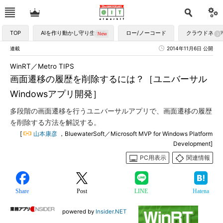
TOP
AIを作り動かし守り生かす
ロー/ノーコード
クラウドネイ
連載
2014年11月6日 公開
WinRT／Metro TIPS
画面遷移の履歴を削除するには？［ユニバーサル
Windowsアプリ開発］
多段階の画面遷移を行うユニバーサルアプリで、画面遷移の履歴
を削除する方法を解説する。
[
山本康彦
，BluewaterSoft／Microsoft MVP for Windows Platform
Development]
PC用表示
関連情報
Share
Post
LINE
Hatena
powered by
Insider.NET