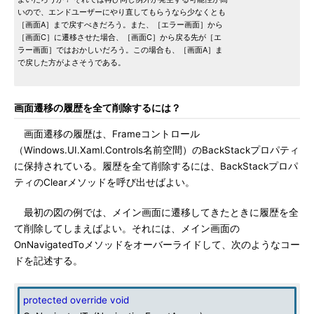
いので、エンドユーザーにやり直してもらうなら少なくとも
［画面A］まで戻すべきだろう。また、［エラー画面］から
［画面C］に遷移させた場合、［画面C］から戻る先が［エ
ラー画面］ではおかしいだろう。この場合も、［画面A］ま
で戻した方がよさそうである。
画面遷移の履歴を全て削除するには？
画面遷移の履歴は、Frameコントロール
（Windows.UI.Xaml.Controls名前空間）のBackStackプロパティ
に保持されている。履歴を全て削除するには、BackStackプロパ
ティのClearメソッドを呼び出せばよい。
最初の図の例では、メイン画面に遷移してきたときに履歴を全
て削除してしまえばよい。それには、メイン画面の
OnNavigatedToメソッドをオーバーライドして、次のようなコー
ドを記述する。
protected
override
void