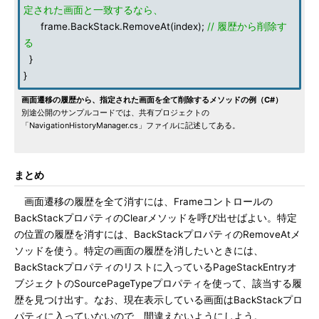
定された画面と一致するなら、
frame.BackStack.RemoveAt(index);
// 履歴から削除す
る
}
}
画面遷移の履歴から、指定された画面を全て削除するメソッドの例（C#）
別途公開のサンプルコードでは、共有プロジェクトの
「NavigationHistoryManager.cs」ファイルに記述してある。
まとめ
画面遷移の履歴を全て消すには、Frameコントロールの
BackStackプロパティのClearメソッドを呼び出せばよい。特定
の位置の履歴を消すには、BackStackプロパティのRemoveAtメ
ソッドを使う。特定の画面の履歴を消したいときには、
BackStackプロパティのリストに入っているPageStackEntryオ
ブジェクトのSourcePageTypeプロパティを使って、該当する履
歴を見つけ出す。なお、現在表示している画面はBackStackプロ
パティに入っていないので、間違えないようにしよう。