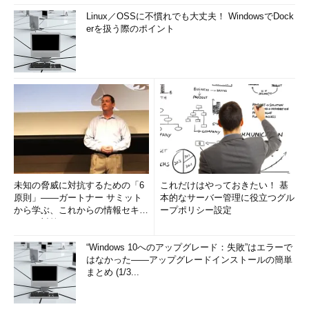
Linux／OSSに不慣れでも大丈夫！ WindowsでDock
erを扱う際のポイント
未知の脅威に対抗するための「6
これだけはやっておきたい！ 基
原則」――ガートナー サミット
本的なサーバー管理に役立つグル
から学ぶ、これからの情報セキュ
ープポリシー設定
リティ対策
“Windows 10へのアップグレード：失敗”はエラーで
はなかった――アップグレードインストールの簡単
まとめ (1/3...