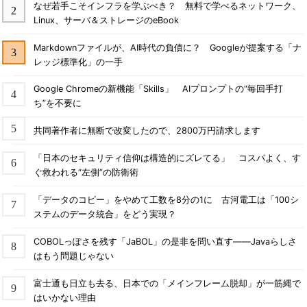
なぜ若手こそインフラを学ぶべき？ 無料で学べるネットワーク、
Linux、サーバ＆ストレージのeBook
Markdownファイルが、AI時代の負債に？ Googleが提案する「ナ
レッジ標準化」の一手
Google Chromeの新機能「Skills」 AIプロンプトの“毎回手打
ち”を不要に
共同著作者に無断で改変したので、2800万円請求します
「日本のセキュリティ信仰は構造的にズレてる」 コスパよく、す
ぐ救われる“左側”の防衛術
「データのコピー」をやめて工数を8分の1に 古河電工は「100シ
ステムのデータ統合」をどう実現？
COBOLっぽさを残す「JaBOL」の是非を問い直す――Javaらしさ
はもう問題じゃない
富士通も日立も去る、日本での「メインフレーム脱却」が一筋縄で
はいかない理由