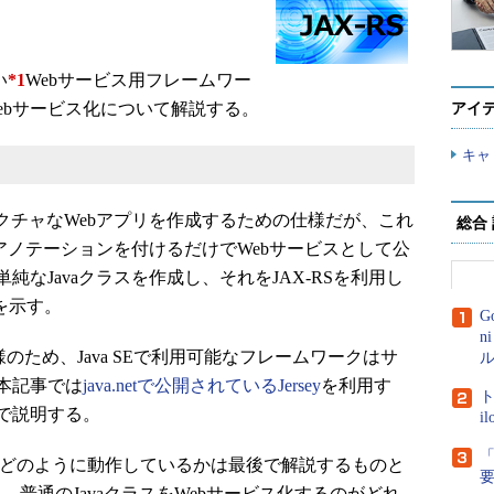
い
*1
Webサービス用フレームワー
Webサービス化について解説する。
アイ
キャ
テクチャなWebアプリを作成するための仕様だが、これ
総合
にアノテーションを付けるだけでWebサービスとして公
なJavaクラスを作成し、それをJAX-RSを利用し
を示す。
G
n
仕様のため、Java SEで利用可能なフレームワークはサ
ル
本記事では
java.netで公開されているJersey
を利用す
ト
で説明する。
i
「
スがどのように動作しているかは最後で解説するものと
と、普通のJavaクラスをWebサービス化するのがどれ