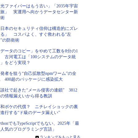
光ファイバーはもう古い」「2035年宇宙
の旅」 実運用へ向かうデータセンター新
技術
「日本のセキュリティ信仰は構造的にズレ
てる」 コスパよく、すぐ救われる“左
”の防衛術
「データのコピー」をやめて工数を8分の1
 古河電工は「100システムのデータ統
合」をどう実現？
発者を狙う“自己拡散型npmワーム”の全
 400超のパッケージに感染拡大
談社で起きた“メール侵害の連鎖” 3812
件の情報漏えいから得る教訓
平和ボケの代償？ ニチレイショックの裏
進行する“ド級のデータ漏えい”
ythonでもTypeScriptでもない、2025年「最
も人気のプログラミング言語」
»
ランキングをもっと見る