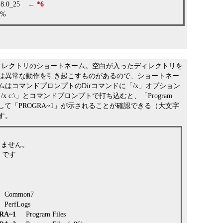
1.8.0_25
←
*6
H%
iles」ディレクトリのショートネーム。空白が入ったディレクトリを
は異常な動作を引き起こすものがあるので、ショートネー
はコマンドプロンプトのDirコマンドに「/x」オプション
x c:\」とコマンドプロンプトで打ち込むと、「Program
として「PROGRA~1」が示されることが確認できる（大文字
す。
りません。
B です
Common7
erfLogs
RA~1
Program Files