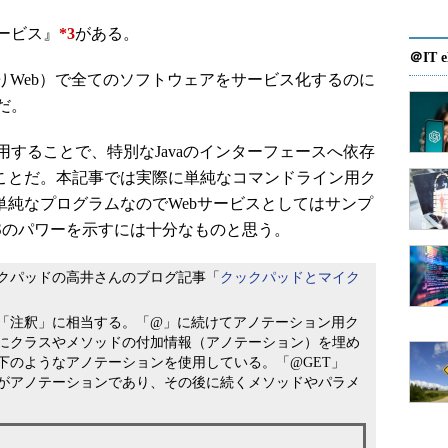
ービス』
*3
がある。
＠IT e
つまりWeb）で全てのソフトウェアをサービス化するのに
だ。
用することで、特別なJavaのインターフェースへ依存
ることだ。本記事では実際に単純なコマンドライン用ク
単純なプログラムなのでWebサービスとしてはサンプ
RSのパワーを示すには十分なものと思う。
クパッドの高井さんのブログ記事「
クックパッドとマイク
「注釈」に相当する。「@」に続けてアノテーション用ク
にクラスやメソッドの付加情報（アノテーション）を埋め
下のようなアノテーションを使用している。「@GET」
ram(…)」がアノテーションであり、その後に続くメソッドやパラメ