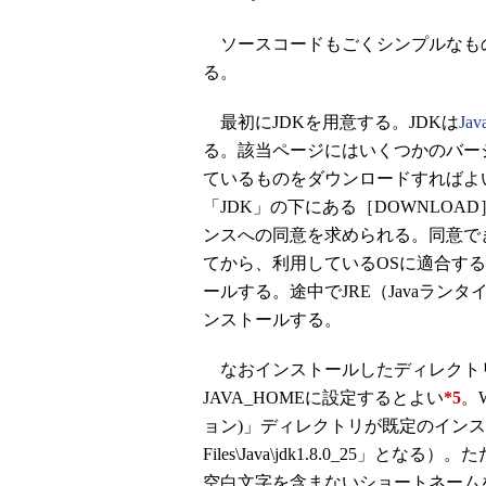
ソースコードもごくシンプルなも
る。
最初にJDKを用意する。JDKは
Ja
る。該当ページにはいくつかのバー
ているものをダウンロードすればよい。20
「JDK」の下にある［DOWNLO
ンスへの同意を求められる。同意できるのであ
てから、利用しているOSに適合するJava
ールする。途中でJRE（Javaラ
ンストールする。
なおインストールしたディレクト
JAVA_HOMEに設定するとよい
*5
。W
ョン)」ディレクトリが既定のインストール先
Files\Java\jdk1.8.0_25」となる
空白文字を含まないショートネーム