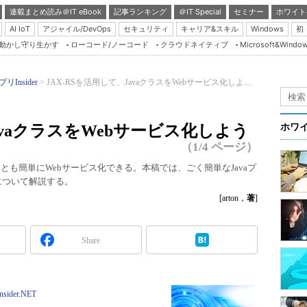
連載まとめ読み＠IT eBook
記事ランキング
＠IT Special
セミナー
ホワイト
AI IoT
アジャイル/DevOps
セキュリティ
キャリア&スキル
Windows
初
り動かし守り生かす
ローコード/ノーコード
クラウドネイティブ
Microsoft&Windo
Server & Storage
HTML5 + UX
リInsider
JAX-RSを活用して、JavaクラスをWebサービス化しよ...
Smart & Social
Coding Edge
JavaクラスをWebサービス化しよう
ホワ
Java Agile
（1/4 ページ）
Database Expert
をいとも簡単にWebサービス化できる。本稿では、ごく簡単なJavaプ
作について解説する。
Linux ＆ OSS
[arton，
著
]
Master of IP Networ
Security & Trust
Share
Test & Tools
Insider.NET
Insider.NET
ブログ