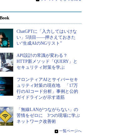
Book
ChatGPTに「入力してはいけな
い」5項目――押さえておきた
い“生成AIのNGリスト”
API設計の常識が変わる？
HTTP新メソッド「QUERY」と
セキュリティ対策を学ぶ
フロンティアAIとサイバーセキ
ュリティ対策の現在地 「17万
行のAIコード分析」事例と公的
ガイドラインが示す道筋
「無線LANがつながらない」の
苦情をゼロに 3つの現場に学ぶ
ネットワーク改善術
»
一覧ページへ