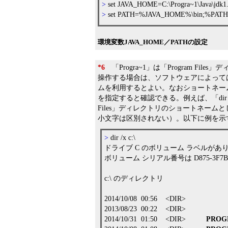
>
set JAVA_HOME=C:\Progra~1\Java\jdk
>
set PATH=%JAVA_HOME%\bin;%PAT
環境変数JAVA_HOME／PATHの設定
*6
「Progra~1」は「Program F
操作する場合は、ソフトウェアによって
ムを利用するとよい。なおショートネーム
を指定すると確認できる。例えば、「dir /
Files」ディレクトリのショートネーム
小文字は区別されない）。以下に例を示
>
dir /x c:\
ドライブ C のボリューム ラベルがあ
ボリューム シリアル番号は D875-3F7
c:\ のディレクトリ
2014/10/08 00:56 <DIR> 
2013/08/23 00:22 <DIR> P
2014/10/31 01:50 <DIR>
PROG