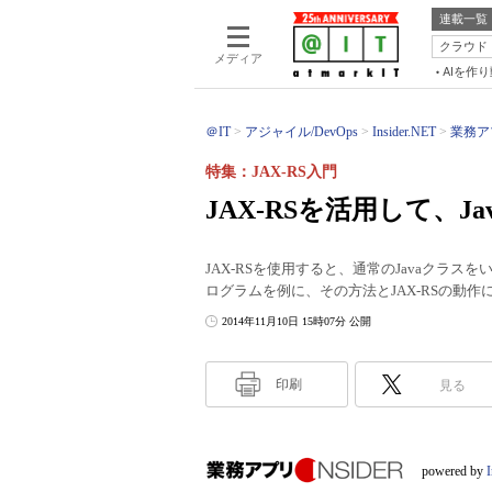
連載一覧
クラウド
メディア
AIを作
＠IT
アジャイル/DevOps
Insider.NET
業務アプ
特集：JAX-RS入門
JAX-RSを活用して、
JAX-RSを使用すると、通常のJavaクラス
ログラムを例に、その方法とJAX-RSの動
2014年11月10日 15時07分 公開
印刷
見る
powered by