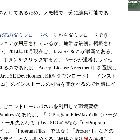
のとしてあるため、メモ帳で十分に編集可能であ
va SEのダウンロードページ
からダウンロードでき
ジョンが用意されているが、通常は最初に掲載され
14年10月現在は、Java SE 8u25が最新である。
AD］ボタンをクリックすると、ページが遷移しライセ
れば［Accept License Agreement］を選択し
 SE Development Kitをダウンロードし、インスト
ンタイム）のインストールの可否を聞かれるので同様にイ
リはコントロールパネルを利用して環境変数
indowsであれば、「C:\Program Files\Java\jdk（バージ
となる（Java SE 8u25なら「C:\Program
）。ただし、「Program Files」ではなく「Progra~1」などの
を使うことをお勧めする（後述の脚注
*6
を参照）。