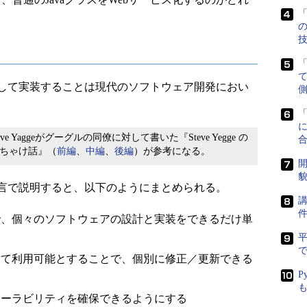
「
して実装することは現代のソフトウェア開発におい
側
に
aggeがグーグルの同僚に対して書いた『Steve Yegge の
っちゃけ話』（
前編
、
中編
、
後編
）が参考になる。
開
貌
言で説明すると、以下のようにまとめられる。
講
で、個々のソフトウェアの設計と実装をできるだけ単
で
して利用可能とすることで、個別に修正／更新できる
P
ケーラビリティを確保できるようにする