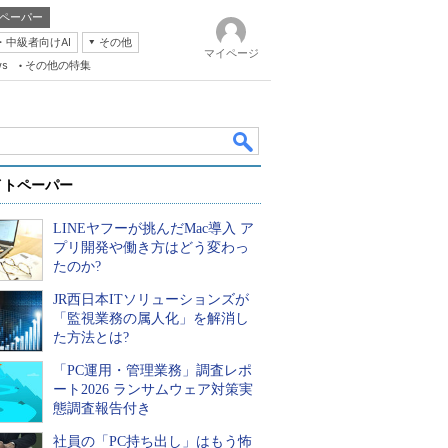
ペーパー
・中級者向けAI
その他
マイページ
ws
その他の特集
イトペーパー
LINEヤフーが挑んだMac導入 ア
プリ開発や働き方はどう変わっ
たのか?
JR西日本ITソリューションズが
k
「監視業務の属人化」を解消し
た方法とは?
「PC運用・管理業務」調査レポ
ート2026 ランサムウェア対策実
態調査報告付き
社員の「PC持ち出し」はもう怖