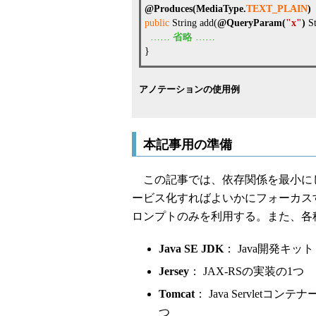
@Produces
(
MediaType
.
TEXT_PLAIN
)
public
String add(
@QueryParam
(
"x"
)
St
……
省略
……
}
アノテーションの使用例
本記事用の準備
この記事では、依存関係を最小にし、J
ービス化すればよいかにフォーカス
ロンプトのみを利用する。また、各種
Java SE JDK
： Java開発キット
Jersey
： JAX-RSの実装の1つ
Tomcat
： Java Servlet
つ