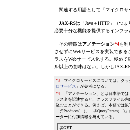
関連する用語として『マイクロサ
JAX-RS
は「Java＋HTTP」（
必要十分な機能を提供するインフラ
その特徴は
アノテーション
*4
を利
させずにWebサービスを実装でき
ラスをWebサービス化する。極めて
ル以上の意味はない。しかしJAX-
*3
マイクロサービスについては、クッ
ロサービス
」が参考になる。
*4
「アノテーション」とは日本語では
ラス名を記述すると、クラスファイル内
込むことができる。例えば、本稿では以
「@Produces(…)」「@QueryPa
ーターに付加情報を与えている。
@GET