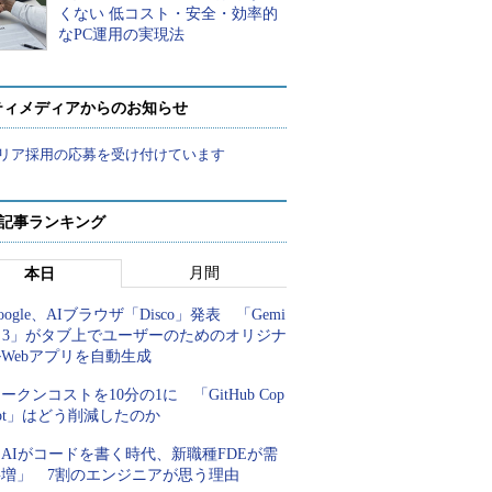
くない 低コスト・安全・効率的
なPC運用の実現法
ティメディアからのお知らせ
リア採用の応募を受け付けています
 記事ランキング
月間
本日
oogle、AIブラウザ「Disco」発表 「Gemi
i 3」がタブ上でユーザーのためのオリジナ
Webアプリを自動生成
ークンコストを10分の1に 「GitHub Cop
lot」はどう削減したのか
AIがコードを書く時代、新職種FDEが需
要増」 7割のエンジニアが思う理由