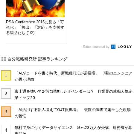
RSA Conference 2016に見る「可
視化」「検出」「対応」を支援す
る製品たち (1/2)
Recommended by
自分戦略研究所 記事ランキング
「AIがコードを書く時代、新職種FDEが需要増」 7割のエンジニア
が思う理由
富士通を抜いて2位に躍進したITベンダーは？ IT業界の就職人気企
業トップ20
「AI活用する新人増えてOJT負担増」 複数の調査で露呈した現場
の苦悩
無料で身に付くデータサイエンス 延べ23万人が受講、総務省が募
集開始