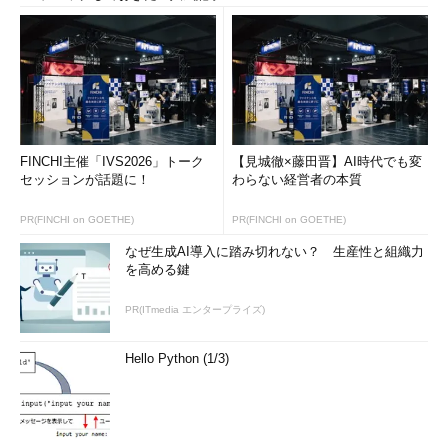
FINCHI主催「IVS2026」トーク
【見城徹×藤田晋】AI時代でも変
セッションが話題に！
わらない経営者の本質
PR(FINCHI on GOETHE)
PR(FINCHI on GOETHE)
なぜ生成AI導入に踏み切れない？ 生産性と組織力
を高める鍵
PR(ITmedia エンタープライズ)
Hello Python (1/3)