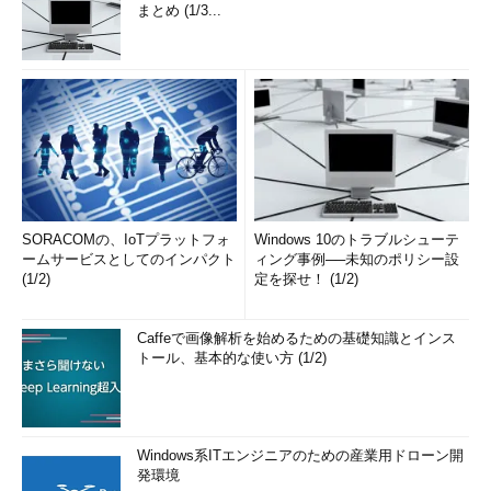
まとめ (1/3...
SORACOMの、IoTプラットフォ
Windows 10のトラブルシューテ
ームサービスとしてのインパクト
ィング事例──未知のポリシー設
(1/2)
定を探せ！ (1/2)
Caffeで画像解析を始めるための基礎知識とインス
トール、基本的な使い方 (1/2)
Windows系ITエンジニアのための産業用ドローン開
発環境