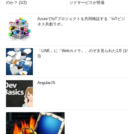
のか？ (1/2)
ジドサービスが登場
AzureでIoTプロジェクトを共同検証する「IoTビジ
ネス共創ラボ」
「LINE」に「Webカメラ」、のぞき見られた1月 (1/
3)
AngularJS