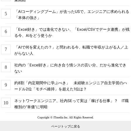
「AIコーディングブーム」が去ったUSで、エンジニアに求められる
「本体の強さ」
「Excel好き」では進化できない、「Excel/CSVでデータ連携」が残
る今、AIをどう使うか
「AIで何を変えたの？」と問われる今、転職で年収が上がる人／上
がらない人
社内の「Excel好き」に向き合う情シスの言い分、だから進化でき
ない
約8割「内定期間中に学ぶべき」 未経験エンジニア自主学習のハ
ードル2位「モチベ維持」を超えた1位は？
ネットワークエンジニア、社内SEって実は「稼げる仕事」？ IT職
種別の“単価”に明暗
Copyright © ITmedia Inc. All Rights Reserved.
ページトップに戻る