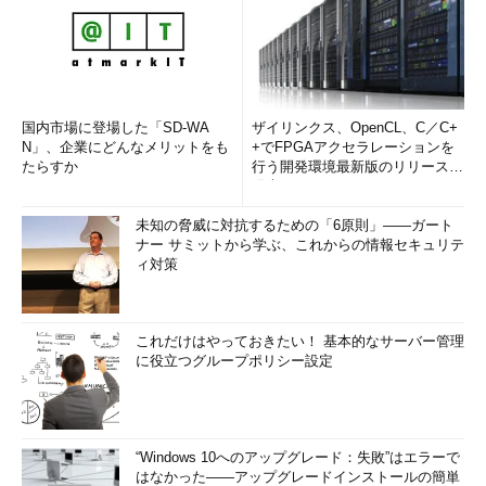
国内市場に登場した「SD-WA
ザイリンクス、OpenCL、C／C+
N」、企業にどんなメリットをも
+でFPGAアクセラレーションを
たらすか
行う開発環境最新版のリリースを
発表
未知の脅威に対抗するための「6原則」――ガート
ナー サミットから学ぶ、これからの情報セキュリテ
ィ対策
これだけはやっておきたい！ 基本的なサーバー管理
に役立つグループポリシー設定
“Windows 10へのアップグレード：失敗”はエラーで
はなかった――アップグレードインストールの簡単