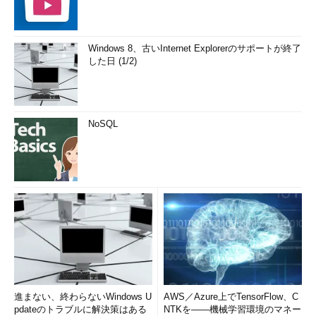
Windows 8、古いInternet Explorerのサポートが終了
した日 (1/2)
NoSQL
進まない、終わらないWindows U
AWS／Azure上でTensorFlow、C
pdateのトラブルに解決策はある
NTKを――機械学習環境のマネー