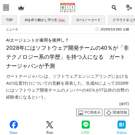
TOP
AIを作り動かし守り生かす
ロー/ノーコード
クラウドネイ
ニュース
2025年5月29日 公開
AIエージェントが雇用を後押し？
2028年にはソフトウェア開発チームの40％が「非
テクノロジー系の学歴」を持つ人になる ガート
ナージャパンが予測
ガートナージャパンは、ソフトウェアエンジニアリングにおける
AIの位置付けについての見解を発表した。生成AIによって2028年
にはソフトウェア開発チームのメンバーの40％がIT以外の分野の
経験者になるという。
[＠IT]
PC用表示
関連情報
Share
Post
LINE
Hatena