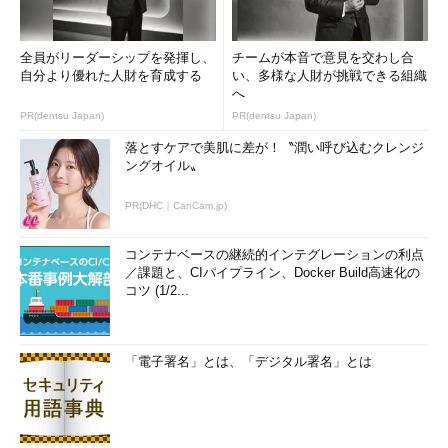
全員がリーダーシップを発揮し、
チームが本音で意見を交わし合
自分より優れた人財を育成する
い、多様な人財が挑戦できる組織
へ
PR(dentsu Japan)
PR(dentsu Japan)
落とすケアで美肌に差が！〝潤い呼び込むクレンジ
ングオイル〟
PR(DHC｜CanCam.jp)
コンテナベースの継続的インテグレーションの利点
／課題と、CIパイプライン、Docker Build高速化の
コツ (1/2...
「電子署名」とは、「デジタル署名」とは