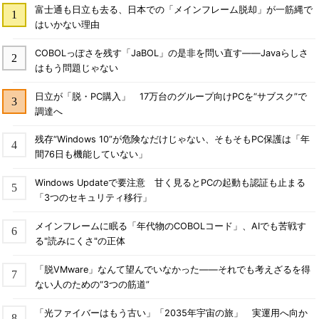
富士通も日立も去る、日本での「メインフレーム脱却」が一筋縄で
はいかない理由
COBOLっぽさを残す「JaBOL」の是非を問い直す――Javaらしさ
はもう問題じゃない
日立が「脱・PC購入」 17万台のグループ向けPCを“サブスク”で
調達へ
残存“Windows 10”が危険なだけじゃない、そもそもPC保護は「年
間76日も機能していない」
Windows Updateで要注意 甘く見るとPCの起動も認証も止まる
「3つのセキュリティ移行」
メインフレームに眠る「年代物のCOBOLコード」、AIでも苦戦す
る"読みにくさ"の正体
「脱VMware」なんて望んでいなかった――それでも考えざるを得
ない人のための“3つの筋道”
「光ファイバーはもう古い」「2035年宇宙の旅」 実運用へ向か