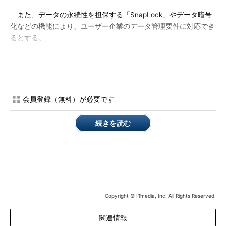
また、データの永続性を担保する「SnapLock」やデータ暗号
化などの機能により、ユーザー企業のデータ管理要件に対応でき
るとする。
ネットアップは、ユーザー企業が従来の考え方の延長線でデー
タを管理し、自らコントロールしながら、クラウドサービスのメ
リットを生かせる選択肢を提供するとして、NPSを展開してい
る。Microsoft Azureの他に、Amazon Web Services、IBM
会員登録（無料）が必要です
SoftLayerに関して、同様なソリューションの提供を進めてい
る。
続きを読む
Copyright © ITmedia, Inc. All Rights Reserved.
関連情報