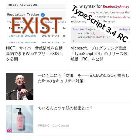
NICT、サイバー脅威情報を自動
Microsoft、プログラミング言語
集約できるWebアプリ「EXIST」
「TypeScript 3.4」のリリース候
を公開
補版（RC）を公開
一にも二にも「防御」を――元CIAのCISOが提言し
た6つのセキュリティ対策
ちゅるんとツヤ肌の秘密とは？
PR(DHC｜CanCam.jp)