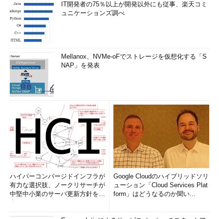
IT開発者の75％以上が開発以外にも従事、楽天コミ
ュニケーションズ調べ
Mellanox、NVMe-oFでストレージを仮想化する「S
NAP」を発表
ハイパーコンバージドインフラが
Google Cloudのハイブリッドソリ
有力な選択肢、ノークリサーチが
ューション「Cloud Services Plat
中堅中小業のサーバ更新方針を調
form」はどうなるのか聞い...
査