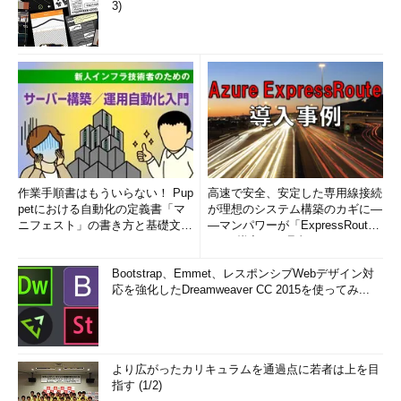
3)
作業手順書はもういらない！ Pup
高速で安全、安定した専用線接続
petにおける自動化の定義書「マ
が理想のシステム構築のカギに―
ニフェスト」の書き方と基礎文法
―マンパワーが「ExpressRout
まとめ (1/5)
e」を導入した理由
Bootstrap、Emmet、レスポンシブWebデザイン対
応を強化したDreamweaver CC 2015を使ってみ...
より広がったカリキュラムを通過点に若者は上を目
指す (1/2)