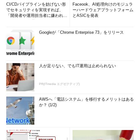
CI/CDパイプラインを妨げない形
Faceook、AI処理向けのモジュラ
でセキュリティを実現すれば、
ーハードウェアプラットフォーム
「開発者や運用担当者に嫌われな
とASICを発表
いWAF」は可能か
Googleが「Chrome Enterprise 73」をリリース
人が足りない、でもIT運用は止められない
PR(ITmedia エグゼクティブ)
AWSへ「電話システム」を移行するメリットはある
か？ (1/2)