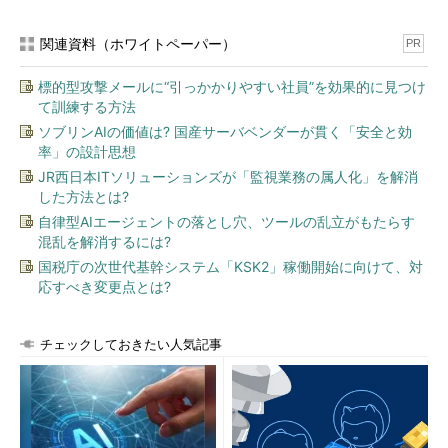
する（その1）
これはWindows 7でコントロールパネルを開いたところ（W
関連資料（ホワイトペーパー）
PR
indows 8.1でも以下の操作手順は変わらない）。
（1）
コントロールパネルの検索ボックスに「トラブル」
標的型攻撃メールに“引っかかりやすい社員”を効果的に見つけ
と入力する。
て訓練する方法
（2）
このアイコンを見つける。
（3）
［トラブルシューティング］をクリックする。
ソブリンAIの価値は? 国産サーバベンダーが貫く「安全と効
率」の設計思想
▼
JR西日本ITソリューションズが「監視業務の属人化」を解消
した方法とは?
自律型AIエージェントの落とし穴、ツールの乱立がもたらす
混乱を解消するには?
国税庁の次世代基幹システム「KSK2」稼働開始に向けて、対
応すべき変更点とは?
チェックしておきたい人気記事