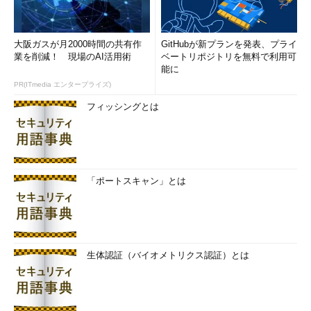
Windows Updateのトラブルシューティングツールを実行
する（その2）
これはWindows標準の「トラブルシューティング」ツール
の画面。
大阪ガスが月2000時間の共有作
GitHubが新プランを発表、プライ
（4）
［Windows Update で問題を解決する］をクリック
業を削減！ 現場のAI活用術
ベートリポジトリを無料で利用可
すると、トラブルシューティングのためのウィザードが起動
能に
する。
PR(ITmedia エンタープライズ)
フィッシングとは
▼
「ポートスキャン」とは
生体認証（バイオメトリクス認証）とは
Windows Updateのトラブルシューティングツールを実行
する（その3）
起動したWindows Updateのトラブルシューティングツール