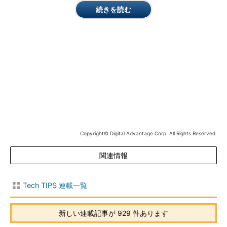
続きを読む
Windows Updateの「トラブルシューティングツール」
Windows OSに標準装備されているため、手軽に実行でき
る。
もちろんトラブルの種類によっては、このツールで解消できな
いこともある。しかし、何せ手軽なので、まずはこのツールを実
行してトラブルを解消できないか試してみるとよいだろう。
操作方法
Copyright© Digital Advantage Corp. All Rights Reserved.
Windows OS標準装備のWindows Update用トラブルシューテ
ィングツールを実行するには、管理者アカウントでWindowsにロ
関連情報
グオン／サインインしてから、コントロールパネルで［
トラブル
シューティング
］－［
Windows Update で問題を解決する
］と
Tech TIPS 連載一覧
クリックする。
コントロールパネルをアイコン表示ではなくカテゴリー表示に
新しい連載記事が 929 件あります
している場合は、［
システムとセキュリティ
］－［
アクションセ