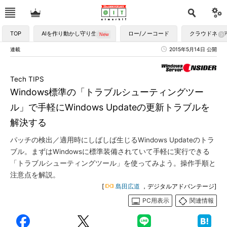
TOP
AIを作り動かし守り生かす
ロー/ノーコード
クラウドネイ
連載
2015年5月14日 公開
Tech TIPS
Windows標準の「トラブルシューティングツー
ル」で手軽にWindows Updateの更新トラブルを
解決する
パッチの検出／適用時にしばしば生じるWindows Updateのトラ
ブル。まずはWindowsに標準装備されていて手軽に実行できる
「トラブルシューティングツール」を使ってみよう。操作手順と
注意点を解説。
[
島田広道
，デジタルアドバンテージ]
PC用表示
関連情報