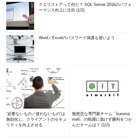
クエリストアって何だ？ SQL Server 2016のパフォ
ーマンス向上に注目 (1/2)
Word／Excelのパスワード保護も使いよう
Windows Updateのトラブルシューティングツールを実行
する（その6）
これはトラブルシューティング実行中の画面。完了まで10分
以上かかることもあるので、気長に待つ。
▼
“必要ないもの／使わないもの”は
無慈悲な専門家チーム「kuroma
無効化し、クライアントのセキュ
me6」の暗躍に負けず勝利をつか
リティを向上させる
んだチームは？ (1/2)