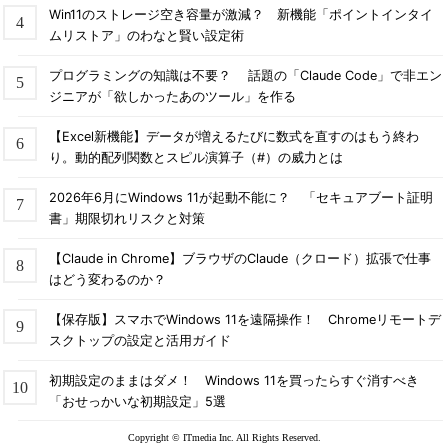
Win11のストレージ空き容量が激減？ 新機能「ポイントインタイ
ムリストア」のわなと賢い設定術
プログラミングの知識は不要？ 話題の「Claude Code」で非エン
ジニアが「欲しかったあのツール」を作る
【Excel新機能】データが増えるたびに数式を直すのはもう終わ
り。動的配列関数とスピル演算子（#）の威力とは
2026年6月にWindows 11が起動不能に？ 「セキュアブート証明
書」期限切れリスクと対策
【Claude in Chrome】ブラウザのClaude（クロード）拡張で仕事
はどう変わるのか？
【保存版】スマホでWindows 11を遠隔操作！ Chromeリモートデ
スクトップの設定と活用ガイド
初期設定のままはダメ！ Windows 11を買ったらすぐ消すべき
「おせっかいな初期設定」5選
Copyright © ITmedia Inc. All Rights Reserved.