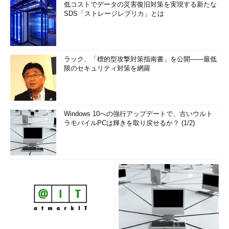
低コストでデータの災害復旧対策を実現する新たな
SDS「ストレージレプリカ」とは
Windows Updateのトラブルシューティングツールを実行
する（その7）
ラック、「標的型攻撃対策指南書」を公開――最低
これは2種類のトラブルが見つかった例（画面はWindows 8.
限のセキュリティ対策を網羅
1のもの）。前述の［自動的に修復する］をオンにしていた
ので、この時点で修復作業はすでに完了している。
（9）
検出されたWindows Updateのトラブルの内容。
（10）
正常にトラブルシューティングが実行できた項目
は「解決済み」と表示される。もし「未解決」と表示された
Windows 10への強行アップデートで、古いウルト
場合は、再度トラブルシューティングツールを実行するか、
ラモバイルPCは輝きを取り戻せるか？ (1/2)
別の対策を講じる必要がある。
（11）
［詳細情報の表示］をクリックすると、トラブルシ
ューティングの詳細結果がリポートとして表示される。
上の画面で［閉じる］ボタンまたは［トラブルシューティング
ツールを終了する］をクリックすれば、作業は完了だ。Windows
Updateを手動で実行して、正常に適用できるかどうか試してみ
よう。