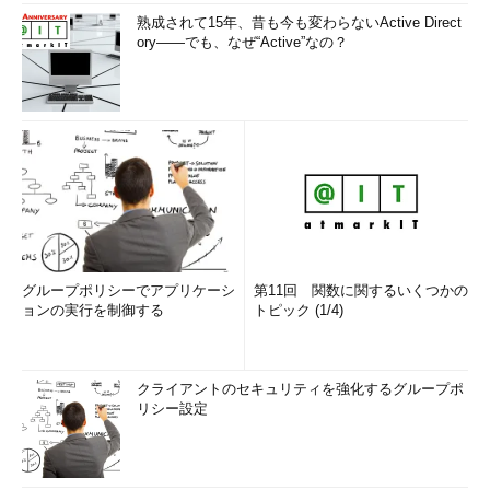
▼
熟成されて15年、昔も今も変わらないActive Direct
ory――でも、なぜ“Active”なの？
Windows Updateのトラブルシューティングツールを実行
グループポリシーでアプリケーシ
第11回 関数に関するいくつかの
する（その5）
ョンの実行を制御する
トピック (1/4)
（7）
［自動的に修復する］は通常、デフォルトのオンの
ままでよい。修復せずに解析結果のみ確認したい場合は、こ
のチェックを外してオフにする。
（8）
［次へ］ボタンをクリックすると、実際にトラブル
クライアントのセキュリティを強化するグループポ
シューティング（解析と修復）が始まる。
リシー設定
▼