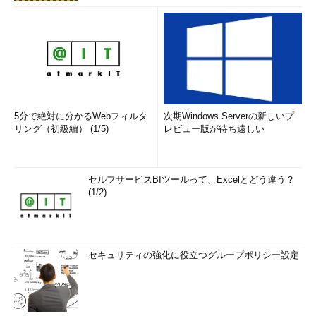
の画面。ここで、すぐに［次へ］ボタンをクリック
しない
こ
と。
（5）
［詳細設定］をクリックする。
▼
5分で絶対に分かるWebフィルタ
次期Windows Serverの新しいプ
リング（初級編） (1/5)
レビュー版が待ち遠しい
セルフサービスBIツールって、Excelとどう違う？
(1/2)
Windows Updateのトラブルシューティングツールを実行
する（その4）
ここでは、より確実にトラブルシューティングを実行するた
セキュリティの強化に役立つグループポリシー設定
め、管理者としてツールを実行するように指定する。
（6）
［管理者として実行する］というリンクが表示され
た場合は、それをクリックする。表示されない場合は、その
まま以下の画面へ進んでいただきたい