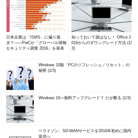
（TIPS）
Windows 7／Server 2008のWindows Updateの使い方
（基本編）
（TIPS）
Windows Updateを無効化する
（TIPS）
グループ・ポリシーでWindows Updateの実行を禁止す
日本企業は「ISMS」に偏り過
知っておいて損はなし！ Office 2
ぎ？――PwCが「グローバル情報
る
（TIPS）
016からのダウングレード方法 (1/
セキュリティ調査 2016」を発表
3)
Windows 7／Server 2008のWindows Updateの使い方
（設定編）
（TIPS）
Windows 10版「PCのリフレッシュ／リセット」の
秘密 (1/3)
「
Tech TIPS
」
Windows 10へ無料アップグレード？ だが断る (1/3)
ベライゾン、SD-WANサービスを2016年初めに国内
提供へ