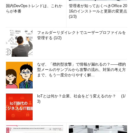
もしトラブルが解消できなかったら、次は
国内DevOpsトレンドは、これか
管理者が知っておくべきOffice 20
ダウンロード版
の
らが本番
16のインストールと更新の変更点
Windows Updateトラブルシューティングツールを試してみると
(1/3)
よいだろう。
Windows Updateの更新トラブルをダウンロード版トラブ
フォルダーリダイレクトでユーザープロファイルを
管理する (1/2)
ルシューティングツール（旧Fix it）で解消する
これはダウンロードの手間が必要な半面、本TIPSで説明した
標準装備版より広い範囲のトラブル修復に対応
している。
なぜ、「標的型攻撃」で情報が漏れるの？――標的
型メールのサンプルから攻撃の流れ、対策の考え方
■関連リンク
まで、もう一度分かりやすく解...
Windows Updateのサポート情報ページ
（マイクロソフ
ト）
更新プログラムのインストールに関する問題のトラブル
IoTとは何か？企業、社会をどう変えるのか？ (1/
シューティング
（マイクロソフト）
3)
■この記事と関連性の高い別の記事
Windows Updateの更新トラブルをダウンロード版トラ
ブルシューティングツール（旧Fix it）で解決する