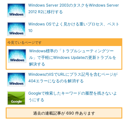
ンター
］－［
トラブルシューティング
］－［
Windows Update
Windows Server 2003のタスクをWindows Server
で問題を解決する
］とクリックする。
2012 R2に移行する
これでトラブルシューティングツールのウィザードが起動する
Windows OSでよく見かける重いプロセス、ベスト
ので、以下の手順で進めていく。
10
注意が必要なのは、ユーザーアカウント制御（UAC）が有効な
場合、デフォルトではトラブルシューティングツールが管理者権
Windows標準の「トラブルシューティングツー
限で実行されないという点だ。これだと十分なトラブル解析／修
ル」で手軽にWindows Updateの更新トラブルを
復が行われない可能性があるので、ウィザードの最初で［
詳細設
解決する
定
］－［
管理者として実行する
］をクリックすること。
WindowsのIISでURLにプラス記号を含むページが
404エラーになるのを解消する
Googleで検索したキーワードの履歴を残さないよ
うにする
過去の連載記事が 690 件あります
Windows Updateのトラブルシューティングツールを実行