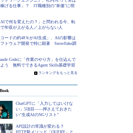
ネットワークエンジニア、社内SEって実は
稼げる仕事」？ IT職種別の“単価”に明
暗
「AIで何を変えたの？」と問われる今、転
職で年収が上がる人／上がらない人
コードの約48％がAI生成」、AIの影響は
フトウェア開発で特に顕著 Snowflake調
査
laude Codeに「作業のやり方」を仕込んで
よう 無料でできるAgent Skills基礎学習
»
ランキングをもっと見る
Book
ChatGPTに「入力してはいけな
い」5項目――押さえておきた
い“生成AIのNGリスト”
API設計の常識が変わる？
HTTP新メソッド「QUERY」と