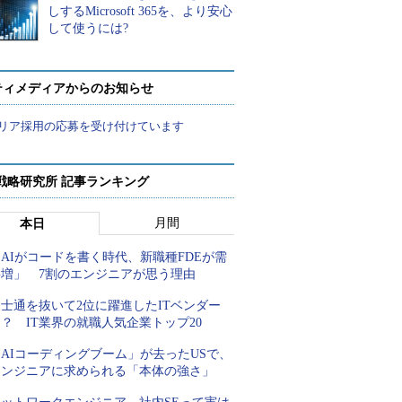
しするMicrosoft 365を、より安心
して使うには?
ティメディアからのお知らせ
リア採用の応募を受け付けています
戦略研究所 記事ランキング
月間
本日
AIがコードを書く時代、新職種FDEが需
要増」 7割のエンジニアが思う理由
士通を抜いて2位に躍進したITベンダー
？ IT業界の就職人気企業トップ20
AIコーディングブーム」が去ったUSで、
エンジニアに求められる「本体の強さ」