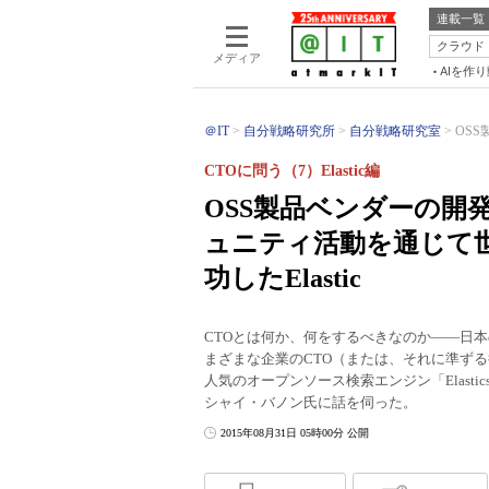
連載一覧
クラウド
メディア
AIを作
＠IT
自分戦略研究所
自分戦略研究室
OS
CTOに問う（7）Elastic編
OSS製品ベンダーの開
ュニティ活動を通じて
功したElastic
CTOとは何か、何をするべきなのか――日
まざまな企業のCTO（または、それに準ず
人気のオープンソース検索エンジン「Elastics
シャイ・バノン氏に話を伺った。
2015年08月31日 05時00分 公開