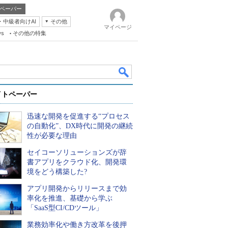
ペーパー
・中級者向けAI
その他
マイページ
ws
その他の特集
イトペーパー
迅速な開発を促進する“プロセス
の自動化”、DX時代に開発の継続
性が必要な理由
セイコーソリューションズが辞
k
書アプリをクラウド化、開発環
境をどう構築した?
アプリ開発からリリースまで効
率化を推進、基礎から学ぶ
「SaaS型CI/CDツール」
業務効率化や働き方改革を後押