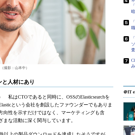
「
「
ソ
C
み
ノン氏（撮影：山本中）
ンと人材にあり
＠IT e
私はCTOであると同時に、OSSのElasticsearchを
asticという会社を創設したファウンダーでもありま
方向性を示すだけではなく、マーケティングも含
ざまな活動に深く関与しています。
000万件以上の製品ダウンロードを達成したそうですが、