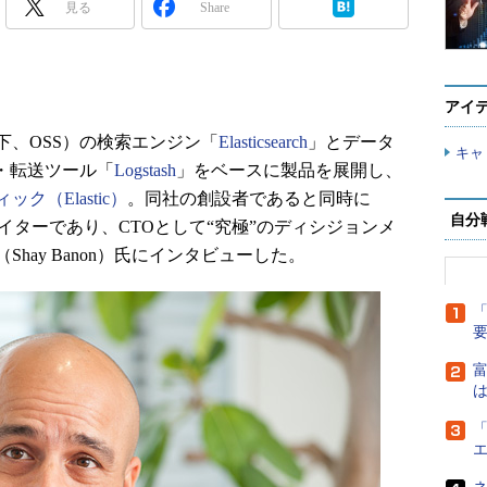
見る
Share
アイ
、OSS）の検索エンジン「
Elasticsearch
」とデータ
キャ
・転送ツール「
Logstash
」をベースに製品を展開し、
ック（Elastic）
。同社の創設者であると同時に
自分
たクリエイターであり、CTOとして“究極”のディシジョンメ
hay Banon）氏にインタビューした。
「
富
は
「