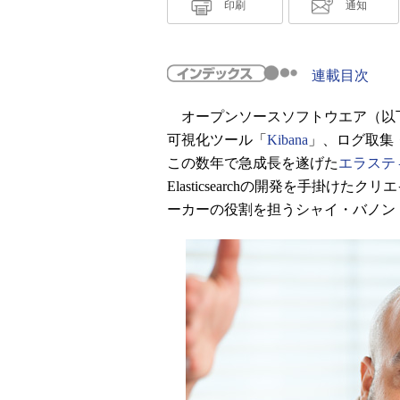
印刷
通知
連載目次
オープンソースソフトウエア（以下
可視化ツール「
Kibana
」、ログ取集
この数年で急成長を遂げた
エラスティ
Elasticsearchの開発を手掛け
ーカーの役割を担うシャイ・バノン（S