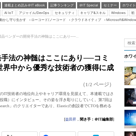
連載まとめ読み＠IT eBook
記事ランキング
＠IT Special
セミナー
ホワイト
AI IoT
アジャイル/DevOps
セキュリティ
キャリア&スキル
Windows
初
り動かし守り生かす
ローコード/ノーコード
クラウドネイティブ
Microsoft&Windo
Server & Storage
HTML5 + UX
S製品ベンダーの開発手法の神髄はここにあり──...
Smart & Social
Coding Edge
発手法の神髄はここにあり──コミ
ホワ
Java Agile
世界中から優秀な技術者の獲得に成
Database Expert
Linux ＆ OSS
（1/2 ページ）
Master of IP Networ
本のIT技術者の地位向上やキャリア環境を見据えて、本連載ではさ
る役職）にインタビュー、その姿を浮き彫りにしていく。第7回は
Security & Trust
earch」のクリエイターであり、Elasticの創設者でCTOを務める
Test & Tools
[
益田昇
，
聞き手：＠IT編集部
]
Insider.NET
ブログ