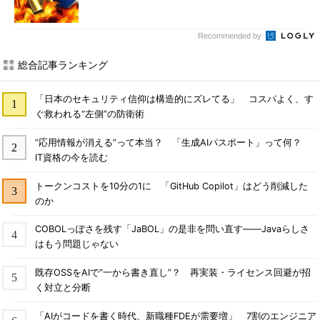
Recommended by
総合記事ランキング
「日本のセキュリティ信仰は構造的にズレてる」 コスパよく、す
ぐ救われる“左側”の防衛術
“応用情報が消える”って本当？ 「生成AIパスポート」って何？
IT資格の今を読む
トークンコストを10分の1に 「GitHub Copilot」はどう削減した
のか
COBOLっぽさを残す「JaBOL」の是非を問い直す――Javaらしさ
はもう問題じゃない
既存OSSをAIで“一から書き直し”？ 再実装・ライセンス回避が招
く対立と分断
「AIがコードを書く時代、新職種FDEが需要増」 7割のエンジニア