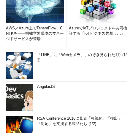
AWS／Azure上でTensorFlow、C
AzureでIoTプロジェクトを共同検
NTKを――機械学習環境のマネー
証する「IoTビジネス共創ラボ」
ジドサービスが登場
「LINE」に「Webカメラ」、のぞき見られた1月 (1/
3)
AngularJS
RSA Conference 2016に見る「可視化」「検出」
「対応」を支援する製品たち (1/2)