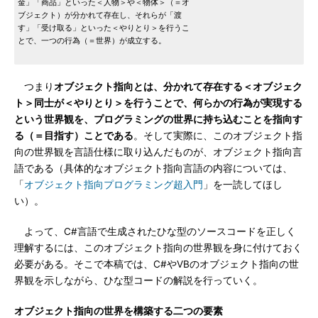
金」「商品」といった＜人物＞や＜物体＞（＝オ
ブジェクト）が分かれて存在し、それらが「渡
す」「受け取る」といった＜やりとり＞を行うこ
とで、一つの行為（＝世界）が成立する。
つまり
オブジェクト指向とは、分かれて存在する＜オブジェク
ト＞同士が＜やりとり＞を行うことで、何らかの行為が実現する
という世界観を、プログラミングの世界に持ち込むことを指向す
る（＝目指す）ことである
。そして実際に、このオブジェクト指
向の世界観を言語仕様に取り込んだものが、オブジェクト指向言
語である（具体的なオブジェクト指向言語の内容については、
「
オブジェクト指向プログラミング超入門
」を一読してほし
い）。
よって、C#言語で生成されたひな型のソースコードを正しく
理解するには、このオブジェクト指向の世界観を身に付けておく
必要がある。そこで本稿では、C#やVBのオブジェクト指向の世
界観を示しながら、ひな型コードの解説を行っていく。
オブジェクト指向の世界を構築する二つの要素