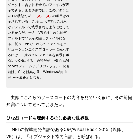
ジェクトに含まれる全てのファイルが表
示できる。画面の例では、このボタンは
OFFの状態だが、
（2）
（3）
の項目は表
示されている。これは、C#ではこれら
がデフォルトで表示されるようになって
いるからだ。一方、VBではこれらはデ
フォルトで非表示の隠しファイルにな
る。従ってVBでこれらのファイルをソ
リューションエクスプローラーに表示す
るには、［すべてのファイルを表示］ボ
タンをONにする。余談だが、VBではWi
ndowsフォームアプリのデフォルトの名
前は、C#とは異なり「WindowsApplic
ation＋連番」となる。
実際にこれらのソースコードの内容を見ていく前に、その前提
知識について述べておきたい。
ひな型コードを理解するのに必要な世界観
.NETの標準開発言語であるC#やVisual Basic 2015（以降、
VB）は、「オブジェクト指向言語」と呼ばれる。