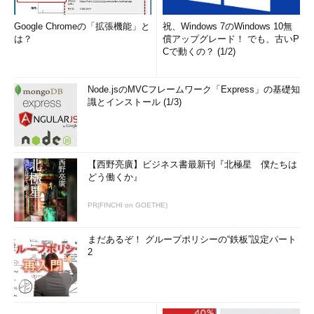
Google Chromeの「拡張機能」と
祝、Windows 7のWindows 10無
は？
償アップグレード！ でも、古いP
Cで動くの？ (1/2)
Node.jsのMVCフレームワーク「Express」の基礎知
識とインストール (1/3)
【西野亮廣】ビジネス書最新刊『北極星 僕たちは
どう働くか』
PR(FINCHI on GOETHE)
まだあるぞ！ グループポリシーの“鉄板”設定パート
2