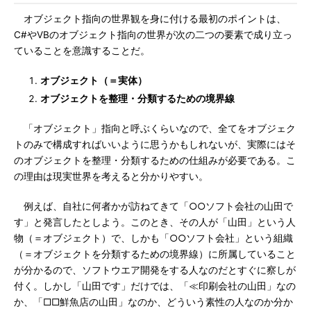
オブジェクト指向の世界観を身に付ける最初のポイントは、
C#やVBのオブジェクト指向の世界が次の二つの要素で成り立っ
ていることを意識することだ。
オブジェクト（＝実体）
オブジェクトを整理・分類するための境界線
「オブジェクト」指向と呼ぶくらいなので、全てをオブジェク
トのみで構成すればいいように思うかもしれないが、実際にはそ
のオブジェクトを整理・分類するための仕組みが必要である。こ
の理由は現実世界を考えると分かりやすい。
例えば、自社に何者かが訪ねてきて「○○ソフト会社の山田で
す」と発言したとしよう。このとき、その人が「山田」という人
物（＝オブジェクト）で、しかも「○○ソフト会社」という組織
（＝オブジェクトを分類するための境界線）に所属していること
が分かるので、ソフトウエア開発をする人なのだとすぐに察しが
付く。しかし「山田です」だけでは、「≪印刷会社の山田」なの
か、「□□鮮魚店の山田」なのか、どういう素性の人なのか分か