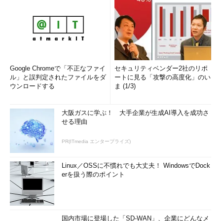
Google Chromeで「不正なファイ
セキュリティベンダー2社のリポ
ル」と誤判定されたファイルをダ
ートに見る「攻撃の高度化」のい
ウンロードする
ま (1/3)
大阪ガスに学ぶ！ 大手企業が生成AI導入を成功さ
せる理由
PR(ITmedia エンタープライズ)
Linux／OSSに不慣れでも大丈夫！ WindowsでDock
erを扱う際のポイント
国内市場に登場した「SD-WAN」、企業にどんなメ