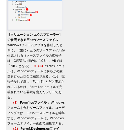
［ソリューション エクスプローラー］
で参照できる三つのソースファイル
Windowsフォームアプリを作成したと
きに、（主に）三つのソースファイルが
生成される（ソースファイルの拡張子
は、C#言語の場合は「.CS」、VBでは
「.vb」となる）。
※
（3）
の.resxファイ
ルは、Windowsフォームに何らかの変
更を行った場合に追加される。なお、拡
張子なしで単に［Form1］とだけ表示さ
れているのは、Form1.csファイルで定
義されている要素を含んだツリーであ
る。
（1）
Form1.csファイル
： Windows
フォームを含む
ソースファイル
。コーデ
ィングでは、このソースファイルを編集
する。Windowsフォームは、Windows
フォームデザイナー画面で編集できる。
（2）
Form1.Designer.csファイ