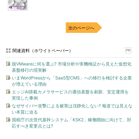
次のページへ
関連資料（ホワイトペーパー）
PR
脱VMwareに何を選ぶ? 市場分析や実機検証から見えた仮想化
基盤移行の現実解
いまWordPressから「SaaS型CMS」への移行を検討する企業
が増えている理由
エッジAI搭載カメラサービスの通信基盤を刷新、安定運用を
実現した事例
なぜサイバー攻撃による被害は沈静化しない? 報道では見えな
い本質に迫る
国税庁の次世代基幹システム「KSK2」稼働開始に向けて、対
応すべき変更点とは?