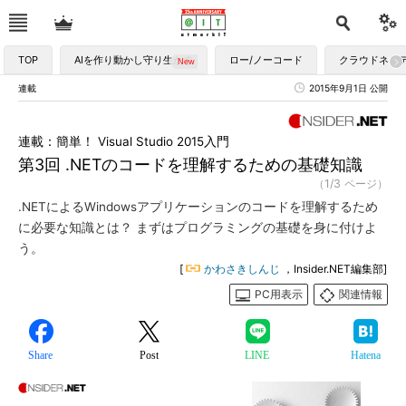
TOP
AIを作り動かし守り生かす
ロー/ノーコード
クラウドネイ
連載
2015年9月1日 公開
連載：簡単！ Visual Studio 2015入門
第3回 .NETのコードを理解するための基礎知識
（1/3 ページ）
.NETによるWindowsアプリケーションのコードを理解するため
に必要な知識とは？ まずはプログラミングの基礎を身に付けよ
う。
[
かわさきしんじ
，Insider.NET編集部]
PC用表示
関連情報
Share
Post
LINE
Hatena