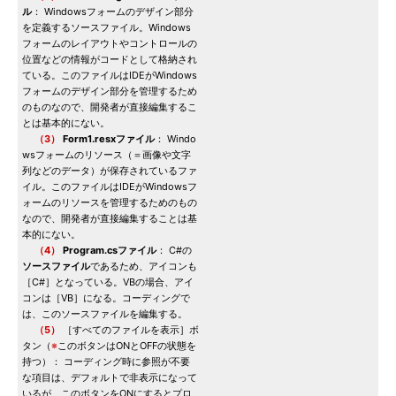
ル
： Windowsフォームのデザイン部分
を定義するソースファイル。Windows
フォームのレイアウトやコントロールの
位置などの情報がコードとして格納され
ている。このファイルはIDEがWindows
フォームのデザイン部分を管理するため
のものなので、開発者が直接編集するこ
とは基本的にない。
（3）
Form1.resxファイル
： Windo
wsフォームのリソース（＝画像や文字
列などのデータ）が保存されているファ
イル。このファイルはIDEがWindowsフ
ォームのリソースを管理するためのもの
なので、開発者が直接編集することは基
本的にない。
（4）
Program.csファイル
： C#の
ソースファイル
であるため、アイコンも
［C#］となっている。VBの場合、アイ
コンは［VB］になる。コーディングで
は、このソースファイルを編集する。
（5）
［すべてのファイルを表示］ボ
タン（
※
このボタンはONとOFFの状態を
持つ）： コーディング時に参照が不要
な項目は、デフォルトで非表示になって
いるが、このボタンをONにするとプロ