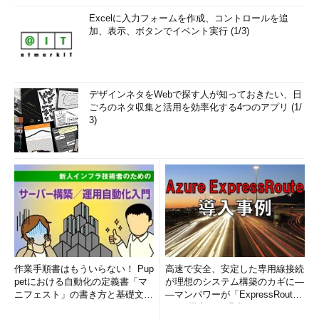
Excelに入力フォームを作成、コントロールを追
加、表示、ボタンでイベント実行 (1/3)
デザインネタをWebで探す人が知っておきたい、日
ごろのネタ収集と活用を効率化する4つのアプリ (1/
3)
作業手順書はもういらない！ Pup
高速で安全、安定した専用線接続
petにおける自動化の定義書「マ
が理想のシステム構築のカギに―
ニフェスト」の書き方と基礎文法
―マンパワーが「ExpressRout
まとめ (1/5)
e」を導入した理由