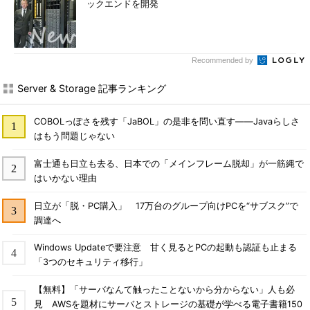
ックエンドを開発
Recommended by
Server & Storage 記事ランキング
COBOLっぽさを残す「JaBOL」の是非を問い直す――Javaらしさ
はもう問題じゃない
富士通も日立も去る、日本での「メインフレーム脱却」が一筋縄で
はいかない理由
日立が「脱・PC購入」 17万台のグループ向けPCを“サブスク”で
調達へ
Windows Updateで要注意 甘く見るとPCの起動も認証も止まる
「3つのセキュリティ移行」
【無料】「サーバなんて触ったことないから分からない」人も必
見 AWSを題材にサーバとストレージの基礎が学べる電子書籍150