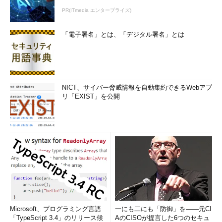
new-itemproperty -path HKLM:
PR(ITmedia エンタープライズ)
￥SOFTWARE￥Microsoft￥Windows￥CurrentVersion￥P
olicies￥System -Name LocalAccountTokenFilterPolicy -
「電子署名」とは、「デジタル署名」とは
Value 1
いよいよワークグループ構成のノード間でクラ
スターを作成してみます！
NICT、サイバー脅威情報を自動集約できるWebアプ
リ「EXIST」を公開
Microsoft、プログラミング言語
一にも二にも「防御」を――元CI
「TypeScript 3.4」のリリース候
AのCISOが提言した6つのセキュ