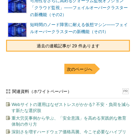
可用性をさらに高めるクォーラム監視オプション
「クラウド監視」――フェイルオーバークラスター
画面3
ノードのコンピューター名に対応したAレコードと、
クラスターに設定するクラスター名とクラスターIPのAレコ
の新機能（その2）
ードをDNSサーバーに登録する
短時間のノード障害に耐える仮想マシン――フェイ
2台のサーバーそれぞれに「サーバーマネージャー」の「役割
ルオーバークラスターの新機能（その1）
と機能のインストールウィザード」を使用して、「Failover
Clustering」の機能をインストールします。Server Coreインス
過去の連載記事が 29 件あります
トールの場合は、Windows PowerShellで次のコマンドラインを
実行することで、フェイルオーバークラスターの機能をインスト
ールできます。
次のページへ
Install-WindowsFeature -Name Failover-Clustering -
IncludeManagementTools
関連資料（ホワイトペーパー）
PR
実は、Windows Server 2016 TP3の「Failover Clustering」機
Webサイトの運用はなぜストレスがかかる? 不安・負荷を減ら
す新たな選択肢
能には、一部バグがあります。この機能と共にインストールされ
るWindows PowerShellの「FailoverClusters」モジュールが、日
重大労災事例から学ぶ、「安全意識」を高める実践的な教育
体制の作り方
本語のシステムロケールでは読み込みに失敗し、関連するコマン
深刻さを増すハードウェア価格高騰、今こそ必要なハイブリ
ドレットが全てエラーとなるのです。「Failover Clustering」機