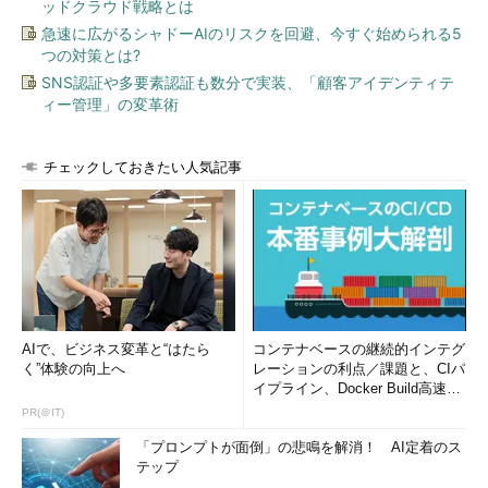
ッドクラウド戦略とは
能をインストールしたら、以下の筆者の個人ブログで説明してい
急速に広がるシャドーAIのリスクを回避、今すぐ始められる5
る方法で「FailoverClusters」モジュールの問題を修正してくだ
つの対策とは?
さい。
SNS認証や多要素認証も数分で実装、「顧客アイデンティテ
ィー管理」の変革術
Windows Server 2016 TP3 > システムロケールと
FailoverClusters モジュール問題（の真相）
（山市良のえ
ぬなんとかわーるど）
チェックしておきたい人気記事
ワークグループ構成（およびマルチドメイン構成）のクラスタ
ーは、ローカルアカウントで作成および管理します。ビルトイン
のAdministratorアカウントを使用する場合は、クラスターに参加
する全てのノードのパスワードを一致させます。
ビルトインのアカウントを使用しない場合は、管理者アカウン
AIで、ビジネス変革と“はたら
コンテナベースの継続的インテグ
ト（Administratorsグループのメンバー）を作成して、同じパス
く”体験の向上へ
レーションの利点／課題と、CIパ
ワードを設定します。ビルトインアカウントを使用しない場合
イプライン、Docker Build高速化
は、さらにレジストリの編集も必要です。Windows PowerShell
のコツ (1/2...
PR(＠IT)
から次のコマンドレットを実行することで、必要なレジストリの
「プロンプトが面倒」の悲鳴を解消！ AI定着のス
編集が完了します。
テップ