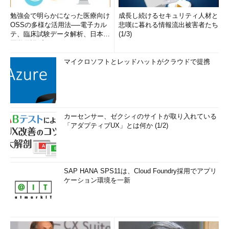
勉強会で明らかになった医療向け
成長し続けるセキュリティ人材と
OSSの多様な活用法──電子カル
悲嘆に暮れる情報流出被害者たち
テ、臨床試験データ解析、日本語
(1/3)
医学用語プラットフォーム、画...
マイクロソフトとレッドハットがクラウドで提携
カーセンサー、ゼクシィのサイトが取り入れている
「アダプティブUX」とは何か (1/2)
SAP HANA SPS11は、Cloud Foundry採用でアプリ
ケーション環境を一新