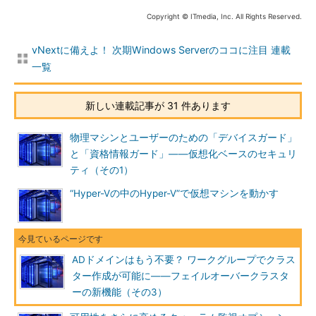
Copyright © ITmedia, Inc. All Rights Reserved.
画面2
ワークグループ構成のノードのコンピューター名の
構成でDNSサフィックスを一致させる
vNextに備えよ！ 次期Windows Serverのココに注目 連載
一覧
ノード間およびクライアントから名前解決ができるように、
DNSサーバーにノードのA（アドレス）レコードを登録します。
また、クラスター名とクラスターIPのAレコードも登録しておき
新しい連載記事が 31 件あります
ます（
画面3
）。利用可能なDNSサーバーが存在しない場合は、
「C:￥Windows￥System32￥Drivers￥Etc￥Hosts」ファイル
物理マシンとユーザーのための「デバイスガード」
にFQDN（Fully Qualified Domain Name：完全修飾ドメイン名）
と「資格情報ガード」――仮想化ベースのセキュリ
とIPアドレスの対応を登録すればよいはずです。
ティ（その1）
“Hyper-Vの中のHyper-V”で仮想マシンを動かす
ADドメインはもう不要？ ワークグループでクラス
ター作成が可能に――フェイルオーバークラスタ
ーの新機能（その3）