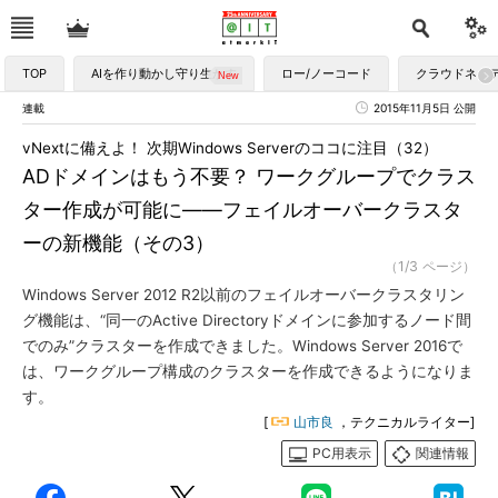
TOP
AIを作り動かし守り生かす
ロー/ノーコード
クラウドネイ
連載
2015年11月5日 公開
vNextに備えよ！ 次期Windows Serverのココに注目（32）
ADドメインはもう不要？ ワークグループでクラス
ター作成が可能に――フェイルオーバークラスタ
ーの新機能（その3）
（1/3 ページ）
Windows Server 2012 R2以前のフェイルオーバークラスタリン
グ機能は、“同一のActive Directoryドメインに参加するノード間
でのみ”クラスターを作成できました。Windows Server 2016で
は、ワークグループ構成のクラスターを作成できるようになりま
す。
[
山市良
，テクニカルライター]
PC用表示
関連情報