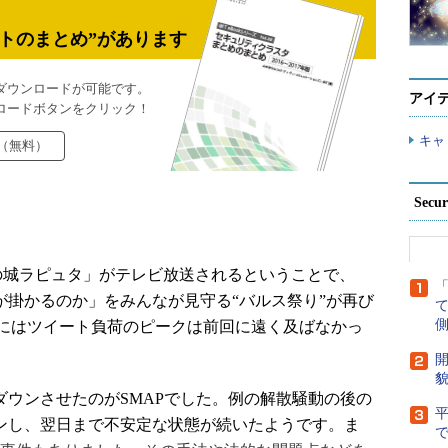
トのまとめ”があります
ダウンロードが可能です。
アイ
ロードボタンをクリック！
キャ
（無料）
Secu
空の城ラピュタ」がテレビ放送されるということで、
負荷が掛かるのか」をみんなが見守る“バルス祭り”が再び
側
にはツイート負荷のピークは前回に遠く及ばなかっ
開
貌
をダウンさせたのがSMAPでした。例の解散騒動の後の
ダウンし、翌日まで不安定な状態が続いたようです。ま
で