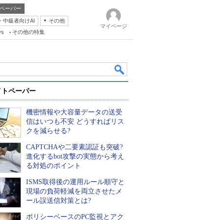
ペーパー
・中級者向けAI
その他
マイページ
ws
その他の特集
イトペーパー
機密情報や大容量データの送受
信はいつも不安 どうすればリス
クを減らせる?
CAPTCHAや二要素認証も突破?
k
進化するbot攻撃の実態から考え
る対処のポイント
ISMS取得後の運用ルール順守と
現場の負荷軽減を両立させたメ
ール誤送信対策とは?
ポリシーベースのPC監視とアク