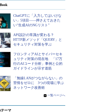
Book
ChatGPTに「入力してはいけな
い」5項目――押さえておきた
い“生成AIのNGリスト”
API設計の常識が変わる？
HTTP新メソッド「QUERY」と
セキュリティ対策を学ぶ
フロンティアAIとサイバーセキ
ュリティ対策の現在地 「17万
行のAIコード分析」事例と公的
ガイドラインが示す道筋
「無線LANがつながらない」の
苦情をゼロに 3つの現場に学ぶ
ネットワーク改善術
»
一覧ページへ
のテーマ