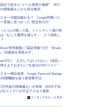
談社で起きた“メール侵害の連鎖” 3812
件の情報漏えいから得る教訓
スキー万能説破れる？ Google同期パス
キー実装に見つかった“想定外の穴”
たった3人の情シス室、インシデント後の対
策は「むしろ運用を減らす」 どう強化し
た？
Mware管理基盤に“認証突破”の穴 Broadc
om「回避策を用意せず」
hatGPTに「入力してはいけない」5項目―
押さえておきたい“生成AIのNGリスト”
スキー神話崩壊 Google Password Manage
rの同期機能を狙う新攻撃手法
85万件超の情報漏えいが発覚 BASE子会
社のEストアーが不正アクセス被害
»
ランキングをもっと見る