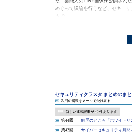
た、芸能人のLINE画像が公開され
めぐって議論を行うなど、セキュリ
うです。
さらに、1月には「Webカメラ盗み見」
のDDoS攻撃などの騒動もあり、関
他人のLINEのやりとりが公
正月休みが明け真っ先に話題にな
ニュースには見向きもしないセキュ
注目が集まりました。というのも、2
雑誌で公表されて（漏えいして）い
セキュリティクラスタ まとめのまと
次回の掲載をメールで受け取る
不倫に興味のないセキュリティクラ
に入れたのか」「第三者が盗み取っ
新しい連載記事が 40 件あります
といった点について、さまざまな意
44
結局のところ「ホワイトリ
43
サイバーセキュリティ月間をあ