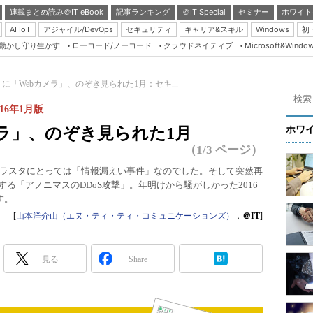
連載まとめ読み＠IT eBook
記事ランキング
＠IT Special
セミナー
ホワイト
AI IoT
アジャイル/DevOps
セキュリティ
キャリア&スキル
Windows
初
り動かし守り生かす
ローコード/ノーコード
クラウドネイティブ
Microsoft&Windo
Server & Storage
HTML5 + UX
E」に「Webカメラ」、のぞき見られた1月：セキ...
Smart & Social
16年1月版
Coding Edge
メラ」、のぞき見られた1月
ホワ
Java Agile
（1/3 ページ）
Database Expert
ラスタにとっては「情報漏えい事件」なのでした。そして突然再
する「アノニマスのDDoS攻撃」。年明けから騒がしかった2016
Linux ＆ OSS
す。
Master of IP Networ
[
山本洋介山（エヌ・ティ・ティ・コミュニケーションズ）
，
＠IT
]
Security & Trust
Test & Tools
見る
Share
Insider.NET
ブログ