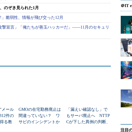
アカウントの持ち主の承諾なしに公表が行われていた
＠IT e
能性があるのではないか」と指摘していました。一
」、のぞき見られた1月
たるから罪にはならない」といった意見や、「端末
la!」脆弱性、情報が飛び交った12月
不正アクセスに当たらない」とする意見もありまし
組織に攻撃宣言」「俺たちが善玉ハッカーだ」――11月のセキュリ
“メール
GMOの在宅勤務廃止は
「漏えい確認なし」で
812件の
間違っていない？ ワ
もサーバ廃止へ NTTP
得る教
サビのインシデントか
Cが下した異例の判断、
ら考える企業防衛
その背景は
注目