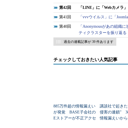
その中で高木浩光氏は、「LINE
場合、不正アクセス行為に当たる可
42
「LINE」に「Webカメラ
方で「おそらくこれは親族相盗に当
41
「vvvウイルス」に「Joom
のロックを外して盗み見することは
40
「Anonymousがあの
た。
ティクラスターを振り返る
過去の連載記事が 39 件あります
チェックしておきたい人気記事
885万件超の情報漏えい
講談社で起きた
が発覚 BASE子会社の
侵害の連鎖” 3
Eストアーが不正アクセ
情報漏えいから
ス被害
訓