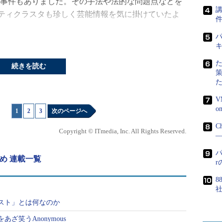
た事件もありました。その手法や法的な問題点などを
講
ティクラスタも珍しく芸能情報を気に掛けていたよ
パ
やアノニマスの「OpKillingBay」による日本へ
連するツイートが多く行われました。
続きを読む
表されているけど、法的に大丈夫なの？
V
1
|
2
|
3
次のページへ
ったのは、某芸能人の不倫騒動でした。普段は芸能
リティクラスタですが、なぜか今回のニュースには
C
Copyright © ITmedia, Inc. All Rights Reserved.
―
人がやりとりしていたLINEのスクリーンショットが
たからです。
パ
め 連載一覧
スタは、「このLINE画像は誰がどういう手段で手
8
て漏えいさせるという行為は法的に許されるのか」
見を取り交わしていました。
スト」とは何なのか
ざ笑うAnonymous