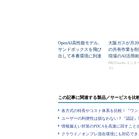
OpenAI高性能モデル、
大阪ガスが月20
サンドボックスを飛び
の共有作業を
出して本番環境に到達
現場のAI活用術
PR(ITmedia エン
ズ)
この記事に関連する製品／サービスを比
各方式の特長やコスト体系を比較！『ワン
ユーザーの利便性は損なわない？『認証』
情報漏えい対策のPDCAを高速に回すこと
クラウド／オンプレ混在環境にも対応でき