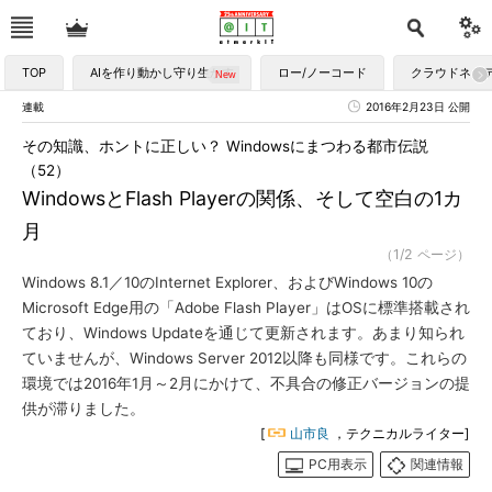
TOP
AIを作り動かし守り生かす
ロー/ノーコード
クラウドネイ
連載
2016年2月23日 公開
その知識、ホントに正しい？ Windowsにまつわる都市伝説
（52）
WindowsとFlash Playerの関係、そして空白の1カ
月
（1/2 ページ）
Windows 8.1／10のInternet Explorer、およびWindows 10の
Microsoft Edge用の「Adobe Flash Player」はOSに標準搭載され
ており、Windows Updateを通じて更新されます。あまり知られ
ていませんが、Windows Server 2012以降も同様です。これらの
環境では2016年1月～2月にかけて、不具合の修正バージョンの提
供が滞りました。
[
山市良
，テクニカルライター]
PC用表示
関連情報