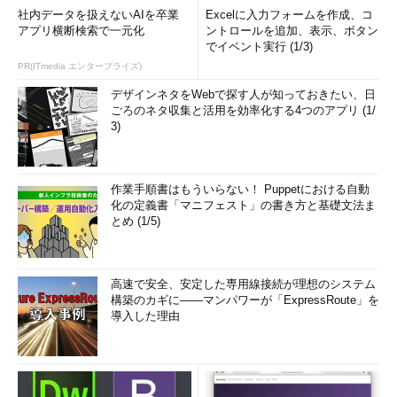
社内データを扱えないAIを卒業
Excelに入力フォームを作成、コ
アプリ横断検索で一元化
ントロールを追加、表示、ボタン
でイベント実行 (1/3)
PR(ITmedia エンタープライズ)
デザインネタをWebで探す人が知っておきたい、日
ごろのネタ収集と活用を効率化する4つのアプリ (1/
3)
作業手順書はもういらない！ Puppetにおける自動
化の定義書「マニフェスト」の書き方と基礎文法ま
とめ (1/5)
高速で安全、安定した専用線接続が理想のシステム
構築のカギに――マンパワーが「ExpressRoute」を
導入した理由