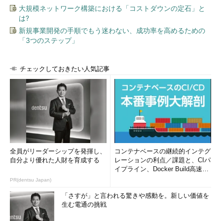
大規模ネットワーク構築における「コストダウンの定石」と
前回のFlash Playerに対するセキュリティ更新は、2015年末に
は?
公開された脆弱性識別番号「APSB16-01」でした。このときも、
新規事業開発の手順でもう迷わない、成功率を高めるための
各プラットフォームに対して、同時にバージョン「20.0.0.267」
「3つのステップ」
が提供されました。
Adobeセキュリティ情報｜リリース日：2015年12月28日
チェックしておきたい人気記事
（米国時間）、脆弱性識別番号：APSB16-01
（アドビ シ
ステムズ）
しかし、Flash Player バージョン「20.0.0.267」にはいくつか
不具合があり、1月中に修正版が提供されています。IEに影響す
る不具合については、1月2日にWindows 7以前のIE 8～11向けに
修正バージョン「20.0.0.270」が提供されました。
全員がリーダーシップを発揮し、
コンテナベースの継続的インテグ
自分より優れた人財を育成する
レーションの利点／課題と、CIパ
この修正はWindows 8のIE 10、Windows 8.1のIE 11、Windows
イプライン、Docker Build高速化
10のIE 11およびMicrosoft Edgeに対して、1月の定例のWindows
のコツ (1/2...
PR(dentsu Japan)
Updateで配布された更新プログラム「KB3133431」で提供さ
「さすが」と言われる驚きや感動を。新しい価値を
れ、これらのプラットフォームのFlash Playerはバージョン
生む電通の挑戦
「20.0.0.272」になりました。