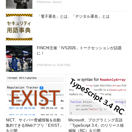
PR(dentsu Japan)
1月20日には、IEおよびIE以外のプラットフォームにも影響す
る不具合の修正版がバージョン「20.0.0.286」として提供されま
「電子署名」とは、「デジタル署名」とは
した。このバージョンに相当する修正版は、Windows 8以降に組
み込まれたFlash Playerに対しては提供されず、不具合は2月の
Windows Updateで提供された次のセキュリティ更新であるバー
ジョン「20.0.0.306」まで放置されたままでした（
画面2
）。
FINCHI主催「IVS2026」トークセッションが話題
に！
PR(FINCHI on GOETHE)
画面2
1月20日から2月10日までの間、Windows 8.1のIE 1
1、Windows 10のIE 11、Microsoft EdgeのFlash Playerの
バージョンは、不具合を含む古いバージョンのまま放置され
た（画面奥はMicrosoft Edge、手前はGoogle Chrome）
NICT、サイバー脅威情報を自動
Microsoft、プログラミング言語
集約できるWebアプリ「EXIST」
「TypeScript 3.4」のリリース候
を公開
補版（RC）を公開
Flash Playerの更新情報については、以下のWebサイトで確認