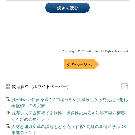
利用可能なFlash Playerの最新バージョンは、以下のアドビ シス
続きを読む
テムズ（以下、アドビ）のWebサイトで確認できます。
Adobe Flash Player
（アドビ システムズ）
他は最新なのに、Flash Playerが更新されない空白の1カ月
2016年2月10日時点で最新のFlash Player バージョン
Copyright © ITmedia, Inc. All Rights Reserved.
「20.0.0.306」（Windows上の各Webブラウザ用）は、「Adobe
セキュリティ情報」の脆弱性識別番号「APSB16-04」への対応
次のページへ
を含む更新バージョンです。
セキュリティ情報の公開と同時に、Windows 7以前のIE 8～
関連資料（ホワイトペーパー）
PR
11、Windows 8.1のIE 11、Windows 10のIE 11およびMicrosoft
Edge、Google Chrome、Firefox、Operaの各プラットフォーム
脱VMwareに何を選ぶ? 市場分析や実機検証から見えた仮想化
に対して、同時に最新バージョンが提供されました。
基盤移行の現実解
既存システム連携で柔軟性・迅速性のあるAI対応基盤を構築
Adobeセキュリティ情報｜リリース日：2016年2月9日
するためのポイント
（米国時間）、脆弱性識別番号：APSB16-04
（アドビ シ
人材と組織変革の課題をどう克服する? 丸紅の事例に学ぶDX
ステムズ）
推進のヒント