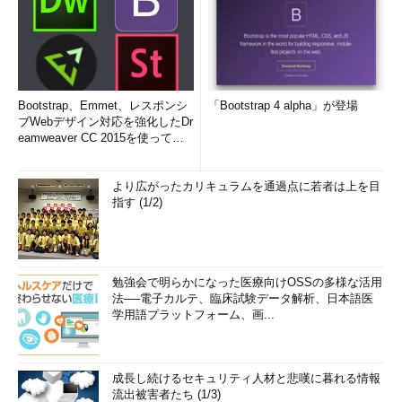
Bootstrap、Emmet、レスポンシ
「Bootstrap 4 alpha」が登場
ブWebデザイン対応を強化したDr
eamweaver CC 2015を使って
み...
より広がったカリキュラムを通過点に若者は上を目
指す (1/2)
勉強会で明らかになった医療向けOSSの多様な活用
法──電子カルテ、臨床試験データ解析、日本語医
学用語プラットフォーム、画...
成長し続けるセキュリティ人材と悲嘆に暮れる情報
流出被害者たち (1/3)