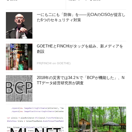
できます。
一にも二にも「防御」を――元CIAのCISOが提言し
Flash Playerヘルプ｜リリースノート | Flash Player 20、
た6つのセキュリティ対策
AIR 20
（アドビ システムズ）
このような経緯から想像するに、Windowsに組み込まれた
Flash Playerについては、緊急性の高いセキュリティ更新につい
GOETHEとFINCHIがタッグを組み、新メディアを
てはその都度対応し、不具合の修正についてはWindows Update
創設
の月例のリリースサイクルで行われる方針のようです。
PR(FINCHI on GOETHE)
しばらく放置された不具合の影響を受けるのは、ごく一部の
Webサイトやアプリケーションだけかもしれません。不具合の影
2018年の災害では34.2％で「BCPが機能した」、N
TTデータ経営研究所が調査
響をすぐに解消したければ、IEやMicrosoft Edgeとは別に、
Flash Playerの提供ルートが異なるWebブラウザ（Chromeや
Firefox）をもう1つ、いつでも使える状態にしておくのがよいか
もしれません。
悲報！ Windows 8のIE 10用Flash Playerは
「20.0.0.272」で更新ストップ