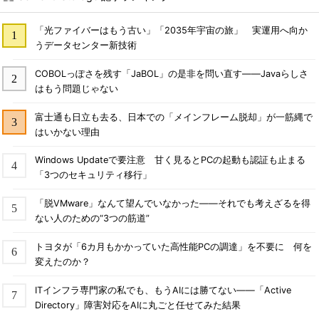
「光ファイバーはもう古い」「2035年宇宙の旅」 実運用へ向か
うデータセンター新技術
COBOLっぽさを残す「JaBOL」の是非を問い直す――Javaらしさ
はもう問題じゃない
富士通も日立も去る、日本での「メインフレーム脱却」が一筋縄で
はいかない理由
Windows Updateで要注意 甘く見るとPCの起動も認証も止まる
「3つのセキュリティ移行」
「脱VMware」なんて望んでいなかった――それでも考えざるを得
ない人のための“3つの筋道”
トヨタが「6カ月もかかっていた高性能PCの調達」を不要に 何を
変えたのか？
ITインフラ専門家の私でも、もうAIには勝てない――「Active
Directory」障害対応をAIに丸ごと任せてみた結果