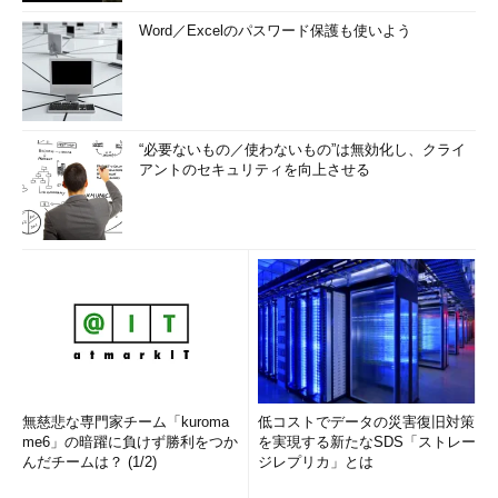
Word／Excelのパスワード保護も使いよう
“必要ないもの／使わないもの”は無効化し、クライ
アントのセキュリティを向上させる
無慈悲な専門家チーム「kuroma
低コストでデータの災害復旧対策
me6」の暗躍に負けず勝利をつか
を実現する新たなSDS「ストレー
んだチームは？ (1/2)
ジレプリカ」とは