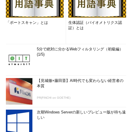
「ポートスキャン」とは
生体認証（バイオメトリクス認
証）とは
5分で絶対に分かるWebフィルタリング（初級編）
(1/5)
【見城徹×藤田晋】AI時代でも変わらない経営者の
本質
PR(FINCHI on GOETHE)
次期Windows Serverの新しいプレビュー版が待ち遠
しい