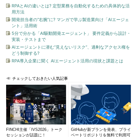
RPAとAIの違いとは? 定型業務を自動化するための具体的な活
用方法
開発担当者の“右腕”に? マンガで学ぶ製造業向け「AIエージェ
ント」活用術
5分で分かる「AI駆動開発エージェント」 要件定義から設計・
実装・テストまで
AIエージェントに潜む“見えないリスク”、過剰なアクセス権を
どう制御する?
RPA導入企業に聞く AIエージェント活用の現状と課題とは
チェックしておきたい人気記事
FINCHI主催「IVS2026」トーク
GitHubが新プランを発表、プライ
セッションが話題に！
ベートリポジトリを無料で利用可