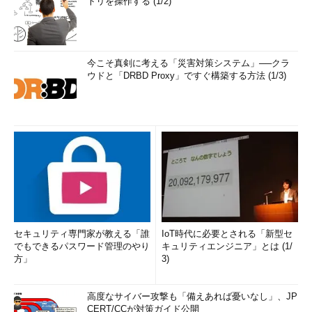
トリを操作する (1/2)
今こそ真剣に考える「災害対策システム」──クラ
ウドと「DRBD Proxy」ですぐ構築する方法 (1/3)
セキュリティ専門家が教える「誰
IoT時代に必要とされる「新型セ
でもできるパスワード管理のやり
キュリティエンジニア」とは (1/
方」
3)
高度なサイバー攻撃も「備えあれば憂いなし」、JP
CERT/CCが対策ガイド公開