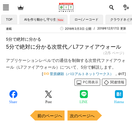
TOP
AIを作り動かし守り生かす
ロー/ノーコード
クラウドネイ
2018年12月17日 更新
連載
2016年3月3日 公開
5分で絶対に分かる
5分で絶対に分かる次世代／L7ファイアウォール
（2/5 ページ）
アプリケーションレベルでの通信を制御する次世代ファイアウォ
ール（L7ファイアウォール）について、5分で解説します。
[
菅原継顕（パロアルトネットワークス）
，＠IT]
PC用表示
関連情報
Share
Post
LINE
Hatena
前のページへ
次のページへ