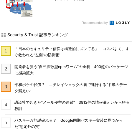
Recommended by
Security & Trust 記事ランキング
「日本のセキュリティ信仰は構造的にズレてる」 コスパよく、す
ぐ救われる“左側”の防衛術
開発者を狙う“自己拡散型npmワーム”の全貌 400超のパッケージ
に感染拡大
平和ボケの代償？ ニチレイショックの裏で進行する“ド級のデー
タ漏えい”
講談社で起きた“メール侵害の連鎖” 3812件の情報漏えいから得る
教訓
パスキー万能説破れる？ Google同期パスキー実装に見つかっ
た“想定外の穴”