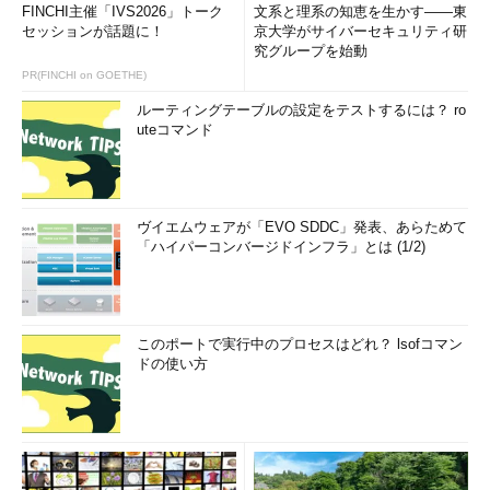
FINCHI主催「IVS2026」トーク
文系と理系の知恵を生かす――東
セッションが話題に！
京大学がサイバーセキュリティ研
究グループを始動
PR(FINCHI on GOETHE)
ルーティングテーブルの設定をテストするには？ ro
uteコマンド
ヴイエムウェアが「EVO SDDC」発表、あらためて
「ハイパーコンバージドインフラ」とは (1/2)
このポートで実行中のプロセスはどれ？ lsofコマン
ドの使い方