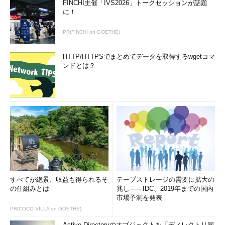
FINCHI主催「IVS2026」トークセッションが話題
に！
PR(FINCHI on GOETHE)
HTTP/HTTPSでまとめてデータを取得するwgetコマ
ンドとは？
すべてが絶景、収益も得られるそ
テープストレージの需要に拡大の
の仕組みとは
兆し――IDC、2019年までの国内
市場予測を発表
PR(COCO VILLA on GOETHE)
Active Directoryのオブジェクトを「ディレクトリ同