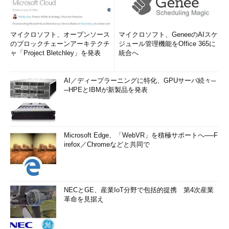
マイクロソフト、オープンソース
マイクロソフト、GeneeのAIスケ
のブロックチェーンアーキテクチ
ジュール管理機能をOffice 365に
ャ「Project Bletchley」を発表
統合へ
AI／ディープラーニングに特化、GPUサーバ続々─
─HPEとIBMが新製品を発表
Microsoft Edge、「WebVR」を積極サポートへ──F
irefox／Chromeなどと共同で
NECとGE、産業IoT分野で包括的提携 第4次産業
革命を見据え