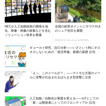
NECが人工知能技術の開発を強
全国の絶景ポイントにサウナ付き
化、映像・画像の探索などを含む
のシェア別荘を展開
ソリューション体系を整備
PR(COCO VILLA on GOETHE)
ギョーカイ研究、自己分析――いざという時にオロ
オロしないための「就活準備」基礎の基礎 (1/3)
「えっ、このメールが？」――マトモな文面のメー
ルに攻撃が仕込まれるばらまき型攻撃に注意
人工知能／自動化が家庭を変える――IoTとしての
「家」は開発者にとってのフロンティアか (1/3)