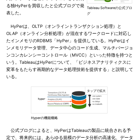
る独HyPerを買収したと公式ブログで発
Tableau Softwareの公式ブロ
表した。
グ
HyPerは、OLTP（オンライントランザクション処理）と
OLAP（オンライン分析処理）が混在するワークロードに対応し
たインメモリのRDBMS「HyPer」を提供している。HyPerはイ
ンメモリデータ管理、データ中心のコード生成、マルチバージョ
ンコンカレンシーコントロール（MVCC）といった特徴を持つと
いう。TableauはHyPerについて、「ビジネスアナリティクスに
変革をもたらす画期的なデータ処理技術を提供する」と説明して
いる。
Hyperの機能概略
公式ブログによると、HyPerはTableauの製品に統合される予
定で、将来的には、あらゆる規模のデータ分析の高速化、データ