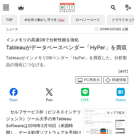
TOP
AIを作り動かし守り生かす
ロー/ノーコード
クラウドネイ
ニュース
2016年3月16日 公開
インメモリの高速DBで分析性能を強化
Tableauがデータベースベンダー「HyPer」を買収
TableauがインメモリDBベンダー「HyPer」を買収した。分析製
品の強化につなげる。
[＠IT]
PC用表示
関連情報
Share
Post
LINE
Hatena
セルフサービスBI（ビジネスインテリ
ジェンス）ツール大手の米Tableau
Softwareは2016年3月10日（米国時
間）、データ処理ソフトウェアを手掛け