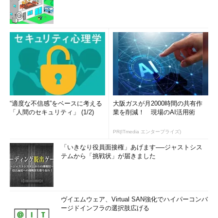
“適度な不信感”をベースに考える
大阪ガスが月2000時間の共有作
「人間のセキュリティ」 (1/2)
業を削減！ 現場のAI活用術
PR(ITmedia エンタープライズ)
「いきなり役員面接権」あげます──ジャストシス
テムから「挑戦状」が届きました
ヴイエムウェア、Virtual SAN強化でハイパーコンバ
ージドインフラの選択肢広げる