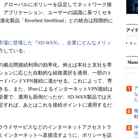
。グローバルにポリシーを設定してネットワーク接
、アプリケーション、ユーザーの認識に基づくセキ
品「Riverbed SteelHead」との統合は段階的に
アイ
市場に登場した『SD-WAN』、企業にどんなメリッ
キャ
介している。
Mast
の拠点間接続利用の効率化。例えば本社と支社を専
ションに応じた自動的な経路選択を適用、一部のト
ードバンドVPN接続に逃がせる。これによって、専
る。また、IPsecによるインターネットVPN接続は
要で、運用も面倒だったが、SD-WAN製品では大
定すれば、あとはこれを接続ポイントに適用するだ
無
クラウドサービスなどのインターネットアクセストラ
沖
信
くインターネットへ直接流すように、ポリシーを設