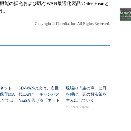
は、機能の拡充および既存WAN最適化製品のSteelHeadと
う。
Copyright © ITmedia, Inc. All Rights Reserved.
ネット
SD-WANの次は、次世
現場の「生の声」に耳
保守はA
代LAN？ キャンパス
を傾け、真の解決策を
し全ては
NaaSが告げる「ネット
生み出していく
ワークは所有しない」
PR(dentsu Japan)
時代