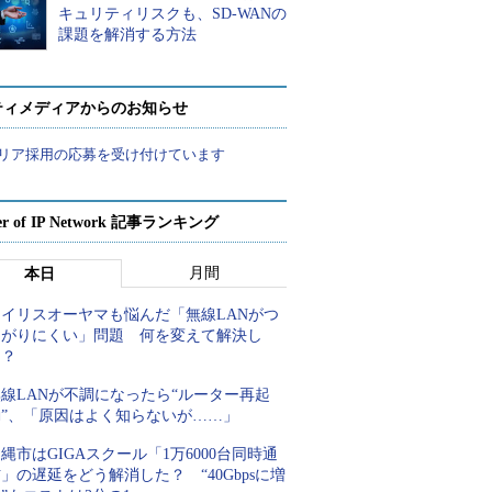
キュリティリスクも、SD-WANの
課題を解消する方法
ティメディアからのお知らせ
リア採用の応募を受け付けています
er of IP Network 記事ランキング
月間
本日
アイリスオーヤマも悩んだ「無線LANがつ
ながりにくい」問題 何を変えて解決し
た？
線LANが不調になったら“ルーター再起
動”、「原因はよく知らないが……」
縄市はGIGAスクール「1万6000台同時通
」の遅延をどう解消した？ “40Gbpsに増