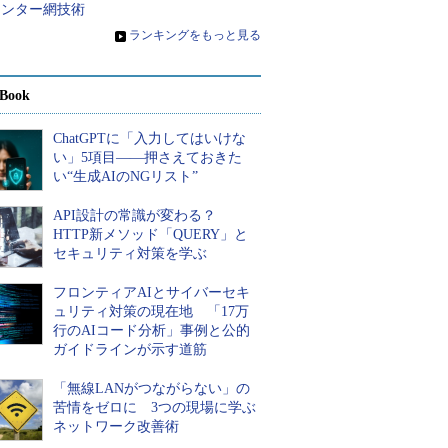
センター網技術
»
ランキングをもっと見る
Book
ChatGPTに「入力してはいけな
い」5項目――押さえておきた
い“生成AIのNGリスト”
API設計の常識が変わる？
HTTP新メソッド「QUERY」と
セキュリティ対策を学ぶ
フロンティアAIとサイバーセキ
ュリティ対策の現在地 「17万
行のAIコード分析」事例と公的
ガイドラインが示す道筋
「無線LANがつながらない」の
苦情をゼロに 3つの現場に学ぶ
ネットワーク改善術