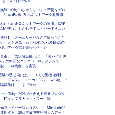
”もコストは3分の1
「無線LANがつながらない」の苦情をゼロ
に 3つの現場に学ぶネットワーク改善術
これからの企業ネットワークの運用／保守
はAIが主役、しかし全てはカバーできない
【無料】「メールサーバなんて触ったこと
い」人も必見 SPF・DKIM・DMARCの
基礎が学べる電子書籍75ページ
良市、「固定電話機 ゼロ」「モバイル10
％」の斬新なクラウドPBXシステムで
脱・PBX業者」を実現
距離の壁”が消えた？ 1人で重機3台制
、「IOWN」「ローカル5G」「WiGig」で
遠隔操作はここまで来た
nterop Tokyo 2026で出会える最新プロダク
ト ITインフラ＆ネットワーク編
光ファイバーはもう古い」 Microsoftが
運用する「2025年最優秀発明」のデータ