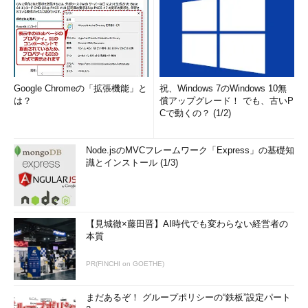
Google Chromeの「拡張機能」と
祝、Windows 7のWindows 10無
は？
償アップグレード！ でも、古いP
Cで動くの？ (1/2)
Node.jsのMVCフレームワーク「Express」の基礎知
識とインストール (1/3)
【見城徹×藤田晋】AI時代でも変わらない経営者の
本質
PR(FINCHI on GOETHE)
まだあるぞ！ グループポリシーの“鉄板”設定パート