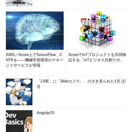
AWS／Azure上でTensorFlow、C
AzureでIoTプロジェクトを共同検
NTKを――機械学習環境のマネー
証する「IoTビジネス共創ラボ」
ジドサービスが登場
「LINE」に「Webカメラ」、のぞき見られた1月 (1/
3)
AngularJS