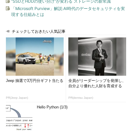
“SSDとHDDの使い分け”が変わる ストレージの新常識
「Microsoft Purview」解説:AI時代のデータセキュリティを実
現する仕組みとは
チェックしておきたい人気記事
Jeep 抽選で3万円分ギフト当たる
全員がリーダーシップを発揮し、
自分より優れた人財を育成する
PR(Jeep Japan)
PR(dentsu Japan)
Hello Python (1/3)