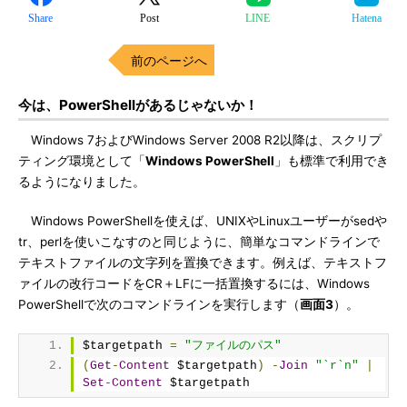
Share
Post
LINE
Hatena
前のページへ
今は、PowerShellがあるじゃないか！
Windows 7およびWindows Server 2008 R2以降は、スクリプ
ティング環境として「
Windows PowerShell
」も標準で利用でき
るようになりました。
Windows PowerShellを使えば、UNIXやLinuxユーザーがsedや
tr、perlを使いこなすのと同じように、簡単なコマンドラインで
テキストファイルの文字列を置換できます。例えば、テキストフ
ァイルの改行コードをCR＋LFに一括置換するには、Windows
PowerShellで次のコマンドラインを実行します（
画面3
）。
$targetpath 
=
"ファイルのパス"
(
Get
-
Content
 $targetpath
)
-
Join
"`r`n"
|
Set
-
Content
 $targetpath