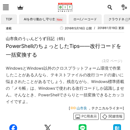
TOP
AIを作り動かし守り生かす
ロー/ノーコード
クラウドネイ
2018年1月19日 更新
連載
2016年5月16日 公開
山市良のうぃんどうず日記（65）
PowerShellのちょっとしたTips――改行コードを
一括変換する
（2/2 ページ）
WindowsとWindows以外のクロスプラットフォーム環境で作業
したことがある人なら、テキストファイルの改行コードの違いに
悩まされたことがあるでしょう。残念ながら、Windows標準搭載
の「メモ帳」は、Windowsで使われる改行コードしか認識しませ
ん。そんなとき、PowerShellでさらりと一括変換できるとカッコ
イイですよ。
[
山市良
，テクニカルライター]
PC用表示
関連情報