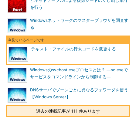
ピボットテーブルによる複数シートのくし刺し集計
C:\Text>
jhd dos.txt
……DOS／Windows形式
を行う
00000000 53 61 6D 70 6C 65 20 74 65 78 74
0D 0A
83 54
83 Sample text..サン
Windowsネットワークのマスターブラウザを調査す
00000010 93 83 76 83 8B 83 65 83 4C 83 58 83 67
0D
る
0A
31 プルテキスト..1
00000020 32 33 34 35
0D 0A 0D 0A
2345....
テキスト・ファイルの行末コードを変更する
C:\Text>
jhd unix.txt
……UNIX形式
00000000 53 61 6D 70 6C 65 20 74 65 78 74
0A
83 54 83
Windowsのsvchost.exeプロセスとは？ ―sc.exeで
93 Sample text.サン
サービスをコマンドラインから制御する―
00000010 83 76 83 8B 83 65 83 4C 83 58 83 67
0A
31 32
33 プルテキスト.123
DNSサーバでゾーンごとに異なるフォワーダを使う
00000020 34 35
0A 0A
45..
【Windows Server】
C:\Text>
jhd mac.txt
……Mac形式
過去の連載記事が 111 件あります
00000000 53 61 6D 70 6C 65 20 74 65 78 74
0D
83 54 83
93 Sample text.サン
00000010 83 76 83 8B 83 65 83 4C 83 58 83 67
0D
31 32
33 プルテキスト.123