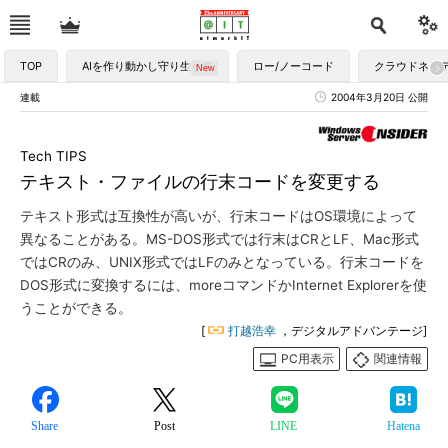
TOP
AIを作り動かし守り生かす
ロー/ノーコード
クラウドネイ
連載
2004年3月20日 公開
Tech TIPS
テキスト・ファイルの行末コードを変更する
テキスト形式は互換性が高いが、行末コードはOS環境によって
異なることがある。MS-DOS形式では行末はCRとLF、Mac形式
ではCRのみ、UNIX形式ではLFのみとなっている。行末コードを
DOS形式に変換するには、moreコマンドかInternet Explorerを使
うことができる。
[
打越浩幸
，デジタルアドバンテージ]
PC用表示
関連情報
Share
Post
LINE
Hatena