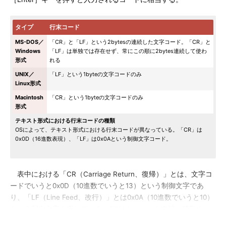
タイプ
行末コード
MS-DOS／
「CR」と「LF」という2bytesの連続した文字コード。「CR」と
Windows
「LF」は単独では存在せず、常にこの順に2bytes連続して使わ
形式
れる
UNIX／
「LF」という1byteの文字コードのみ
Linux形式
Macintosh
「CR」という1byteの文字コードのみ
形式
テキスト形式における行末コードの種類
OSによって、テキスト形式における行末コードが異なっている。「CR」は
0x0D（16進数表現）、「LF」は0x0Aという制御文字コード。
表中における「CR（Carriage Return、復帰）」とは、文字コ
ードでいうと0x0D（10進数でいうと13）という制御文字であ
り、「LF（Line Feed、改行）」とは0x0A（10進数でいうと10）
という制御文字を表している。CRはカーソルを左端へ移動させ
る操作、LFはカーソルを1行下へ移動させる操作を表す。一般に