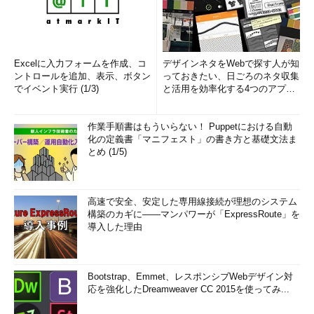
Excelに入力フォームを作成、コ
デザインネタをWebで探す人が知
ントロールを追加、表示、ボタン
っておきたい、日ごろのネタ収集
でイベント実行 (1/3)
と活用を効率化する4つのアプリ
(1/3)
作業手順書はもういらない！ Puppetにおける自動
化の定義書「マニフェスト」の書き方と基礎文法ま
とめ (1/5)
高速で安全、安定した専用線接続が理想のシステム
構築のカギに――マンパワーが「ExpressRoute」を
導入した理由
Bootstrap、Emmet、レスポンシブWebデザイン対
応を強化したDreamweaver CC 2015を使ってみ...