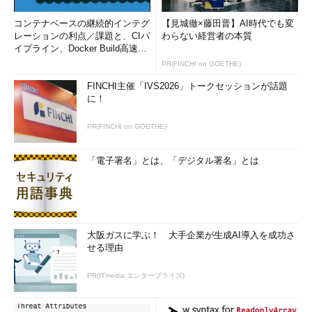
少々変わった挙動を示すことがある。
コンテナベースの継続的インテグ
【見城徹×藤田晋】AI時代でも変
レーションの利点／課題と、CIパ
わらない経営者の本質
このように、アプリケーションによってはMS-DOS／Windows
イプライン、Docker Build高速化
のコツ (1/2...
形式（以下DOS形式）ではない改行コードをうまく扱えない場合
PR(FINCHI on GOETHE)
がある。このような不具合を避けるため、Windows OS上で作業
FINCHI主催「IVS2026」トークセッションが話題
をする場合は、可能ならばDOS形式に変換しておくとよい。
に！
操作方法
PR(FINCHI on GOETHE)
改行コードをDOS形式にするには、本来ならばUNIXやMacか
「電子署名」とは、「デジタル署名」とは
らのデータ転送時にすませておくのが望ましい。例えばデータの
エクスポート時にMS-DOS形式で書き出しておくとか、FTPなら
ばバイナリ・モードではなく、テキスト・モードを使って転送す
るなどの方法がある。
大阪ガスに学ぶ！ 大手企業が生成AI導入を成功さ
だがすでに転送してしまったファイルの場合は、Windows OS
せる理由
の標準環境だけならば、次のような方法で改行コードを変換する
PR(ITmedia エンタープライズ)
ことができる。
●方法1―moreコマンドを使う方法