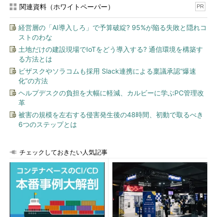
関連資料（ホワイトペーパー）
00000020 34 35
0D 0D
45..
PR
経営層の「AI導入しろ」で予算破綻? 95%が陥る失敗と隠れコ
ストのわな
UNIX形式またはMac形式のテキスト・ファイルをWindowsの
土地だけの建設現場でIoTをどう導入する? 通信環境を構築す
メモ帳で開くと、改行コードが無視され、次のように1行につな
る方法とは
がって表示されてしまう（実際には内部では元の改行コードが保
ビザスクやソラコムも採用 Slack連携による稟議承認“爆速
存されている。表示や操作が少しおかしくなるだけである）。
化”の方法
ヘルプデスクの負担を大幅に軽減、カルビーに学ぶPC管理改
革
被害の規模を左右する侵害発生後の48時間、初動で取るべき
6つのステップとは
UNIXやMac形式のテキスト・ファイルをメモ帳で
開いたところ
本来ならば4行で表示されるはずが、このように1
チェックしておきたい人気記事
行につながって表示されてしまう。特にMac形式
のテキストの場合は、全選択してコピーし、例え
ばWord 2000に貼り付けると正しく4行になった
ように見えるが、行末移動キー（［End］キー）
を押すと、本来の行末記号（折れ曲がった矢印記
号）を越えた位置までカーソルが移動したり、表
に変換すると1行になってしまったりするなど、