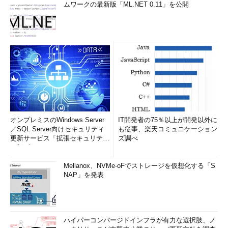
ムワークの最新版「ML.NET 0.11」を公開
た［TAB］コード（文字コードでいうと0x09）は、（デフォルト
では）8桁ごとの空白文字に変換されてしまう。moreコマンドの
オプションなどについては、「more /?」を実行すると表示され
る。
●方法2―Internet Explorerを使う方法
TIPS「
文字コードを変換する
」で紹介した、Internet Explorer
を使う方法でも改行コードをDOS形式に変換することができる。
方法は文字コードの変換の場合と同じで、まず元のテキスト・
オンプレミスのWindows Server
IT開発者の75％以上が開発以外に
ファイルをInternet Explorerで開き（［ファイル］－［開く］メ
／SQL Server向けセキュリティ
も従事、楽天コミュニケーション
更新サービス「拡張セキュリティ
ズ調べ
ニューを使うか、ファイルをドラッグ＆ドロップする）、そのま
更新プログ...
ま保存するか、テキストを全選択してからほかのアプリケーショ
に貼り付ければよい。もし漢字コードの選択が違っていて、文字
Mellanox、NVMe-oFでストレージを仮想化する「S
NAP」を発表
が正しく表示されていなければ、事前にエンコーディング形式を
変更しておく必要がある。そうでないと、間違った文字コードで
ファイルが書き込まれてしまう。詳細については先のTIPSを参
照していただきたい。
ハイパーコンバージドインフラが有力な選択肢、ノ