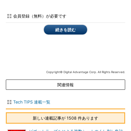
ユーザーが入力する場合は［Return］キーや［Enter］キーを1回
押すだけだが、表示の場合はCRとLFの両方が揃って初めて次の
会員登録（無料）が必要です
行の先頭へカーソルが移動する。そのため、OSなどによって、
このような違いが出てくる。
続きを読む
例えば次のような4行のサンプル・テキストを考えてみる。
1: Sample text
2: サンプルテキスト
3: 12345
Copyright© Digital Advantage Corp. All Rights Reserved.
4:
関連情報
4行目は空行である。これを各形式で表現してみると、次のよ
うになる（文字コードはシフトJISとする）。jhdは16進数形式で
Tech TIPS 連載一覧
ダンプするコマンドである（標準コマンドではない）。黄色の部
分が改行コードを表している。
新しい連載記事が 1508 件あります