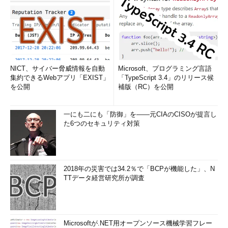
コマンド・プロンプト上でmoreコマンドに通すことにより、
UNIX形式の改行コードをDOS形式に変換することができる。
C:\Text>
more < unix.txt > unix-converted.txt
……moreコマ
NICT、サイバー脅威情報を自動
ンドに通す
Microsoft、プログラミング言語
集約できるWebアプリ「EXIST」
「TypeScript 3.4」のリリース候
を公開
補版（RC）を公開
C:\Text>
jhd unix-converted.txt
00000000 53 61 6D 70 6C 65 20 74 65 78 74
0D 0A
83 54
一にも二にも「防御」を――元CIAのCISOが提言し
83 Sample text..サン
た6つのセキュリティ対策
00000010 93 83 76 83 8B 83 65 83 4C 83 58 83 67
0D
0A
31 プルテキスト..1
00000020 32 33 34 35
0D 0A 0D 0A
2345....
2018年の災害では34.2％で「BCPが機能した」、N
TTデータ経営研究所が調査
ただしこの方法では、シフトJIS以外の漢字コードの場合は正
しく変換できないし、Mac形式のファイルを変換することもでき
Microsoftが.NET用オープンソース機械学習フレー
ない（Mac形式の場合は、最後に0x0Aが付加されるだけ）。ま