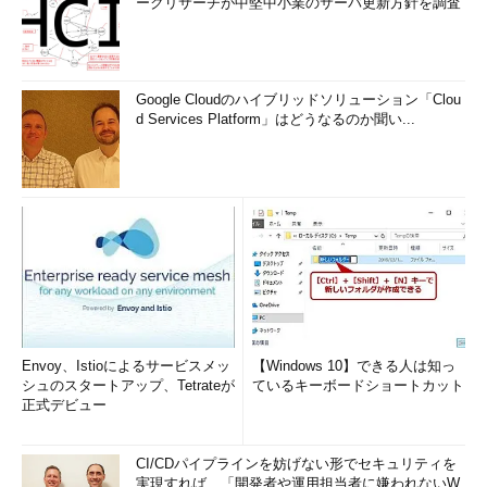
ークリサーチが中堅中小業のサーバ更新方針を調査
■この記事と関連性の高い別の記事
WindowsでInternet Explorerを使って文字コードを変換
する
（TIPS）
nkfツールで文字コードを変換する（Windows編）
Google Cloudのハイブリッドソリューション「Clou
（TIPS）
d Services Platform」はどうなるのか聞い...
XP SP2のOutlook Expressでテキストの強制改行を有効
にする
（TIPS）
メールの文字コードを理解する
（TIPS）
ファイルの文字コードを変換する
（TIPS）
「
Tech TIPS
」
Envoy、Istioによるサービスメッ
【Windows 10】できる人は知っ
シュのスタートアップ、Tetrateが
ているキーボードショートカット
正式デビュー
CI/CDパイプラインを妨げない形でセキュリティを
実現すれば、「開発者や運用担当者に嫌われないW