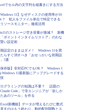
xcelでセル内の文字列を縦書きにする方法
Windows 11】なぜディスクの使用率が10
0％？ 犯人をファイル単位で特定できる
「リソースモニター」徹底活用
in11のストレージ空き容量が激減？ 新機
能「ポイントインタイムリストア」のわな
と賢い設定術
期設定のままはダメ！ Windows 11を買
ったらすぐ消すべき「おせっかいな初期設
」5選
保存版】非対応PCでもOK？ Windows 1
をWindows 11最新版にアップグレードする
裏技
プログラミングの知識は不要？ 話題の
Claude Code」で非エンジニアが「欲しか
ったあのツール」を作る
Excel新機能】データが増えるたびに数式
を直すのはもう終わり。動的配列関数とス