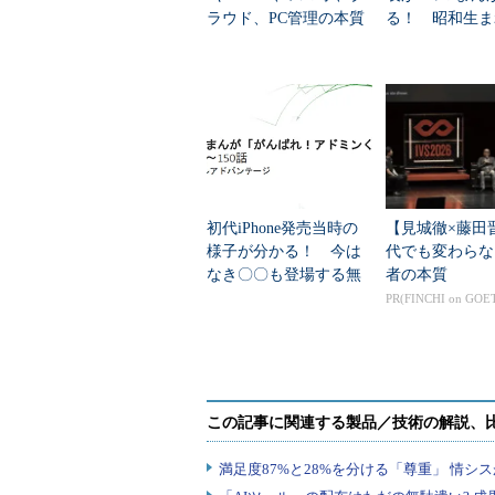
ラウド、PC管理の本質
る！ 昭和生ま
が分かる無料の4コマま
代も気になる無
んが電子書籍「がんば
子書籍「がんば
れ！...
ドミンくん」...
初代iPhone発売当時の
【見城徹×藤田
様子が分かる！ 今は
代でも変わらな
なき〇〇も登場する無
者の本質
料の4コマまんが電子書
PR(FINCHI on GOE
籍「がんばれ！アドミ
ンくん」第1...