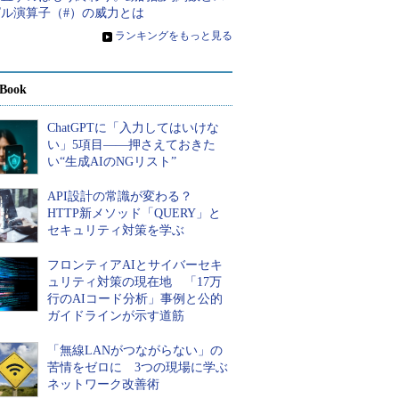
ピル演算子（#）の威力とは
»
ランキングをもっと見る
Book
ChatGPTに「入力してはいけな
い」5項目――押さえておきた
い“生成AIのNGリスト”
API設計の常識が変わる？
HTTP新メソッド「QUERY」と
セキュリティ対策を学ぶ
フロンティアAIとサイバーセキ
ュリティ対策の現在地 「17万
行のAIコード分析」事例と公的
ガイドラインが示す道筋
「無線LANがつながらない」の
苦情をゼロに 3つの現場に学ぶ
ネットワーク改善術