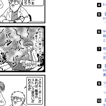
E
【
W
初
定
【
0
「
【