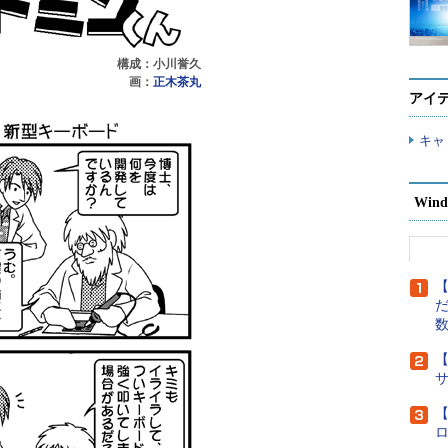
構成：小川誉久
画：
正木茶丸
アイ
キャ
Wind
【
だ
【
【