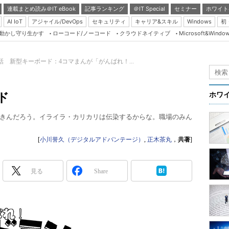
連載まとめ読み＠IT eBook
記事ランキング
＠IT Special
セミナー
ホワイト
AI IoT
アジャイル/DevOps
セキュリティ
キャリア&スキル
Windows
初
り動かし守り生かす
ローコード/ノーコード
クラウドネイティブ
Microsoft&Windo
Server & Storage
HTML5 + UX
8話 新型キーボード：4コマまんが「がんばれ！...
Smart & Social
Coding Edge
ド
ホワ
Java Agile
きんだろう。イライラ・カリカリは伝染するからな。職場のみん
Database Expert
Linux ＆ OSS
[
小川誉久（デジタルアドバンテージ）
,
正木茶丸
，
共著
]
Master of IP Networ
Security & Trust
見る
Share
Test & Tools
Insider.NET
ブログ