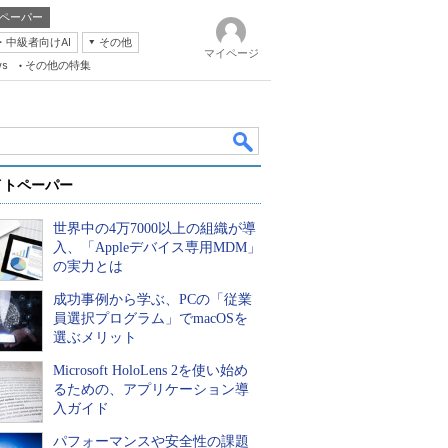
ペーパー
・中級者向けAI
その他
マイページ
ws
その他の特集
イトペーパー
世界中の4万7000以上の組織が導
入、「Appleデバイス専用MDM」
の実力とは
成功事例から学ぶ、PCの「従業
k
員選択プログラム」でmacOSを
選ぶメリット
Microsoft HoloLens 2を使い始め
るための、アプリケーション導
入ガイド
パフォーマンスや安全性の課題