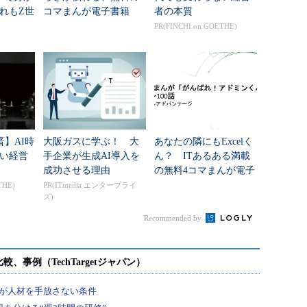
れもZ世
コマまんが電子書籍
者の本質
料の電
「がんばれ！アドミン
PR(FINCHI on GOETHE)
れ！ア
くん」第151～200話
晋】AI時
大阪ガスに学ぶ！ 大
あなたの隣にもExcelく
い経営
手企業が生成AI導入を
ん？ ITあるある満載
成功させる理由
の無料4コマまんが電子
書籍「がんばれ！アド
THE)
PR(ITmedia エンタープライ
ズ)
ミンくん」第51～100話
Recommended by