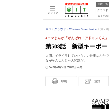
連載一覧
クラウド
メディア
AIを作
＠IT
クラウド
Windows Server Insider
第50
4コマまんが「がんばれ！アドミンくん」
第508話 新型キーボー
人間、イライラしていたらいい仕事なんかで
ながそんなんじゃ大問題だ。
2016年05月31日 05時00分 公開
印刷
通知