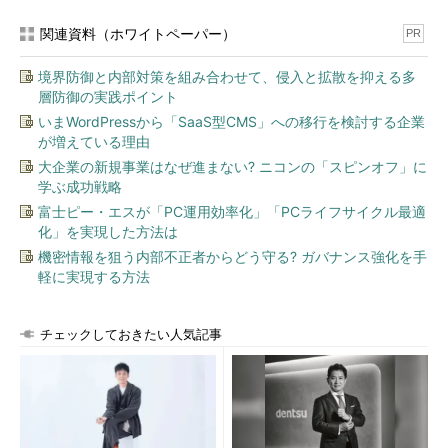
体、さらには国や他業界も巻き込んだ取り組みが必要ではない
か」と指摘した。その例が、サプライヤーなども含めて車に関す
関連資料（ホワイトペーパー）
PR
る脆弱性情報を集約し、評価し、適切に共有できる仕組み（例え
境界防御と内部対策を組み合わせて、侵入と拡散を抑える多
ば、Auto-ISAC［Information Sharing and Analysis Center］）
層防御の実践ポイント
や、車やそのインフラに関するインシデントレスポンスを支援す
いまWordPressから「SaaS型CMS」への移行を検討する企業
るSIRT（Security Incident Response Team）のような枠組みで
が増えている理由
あり、「1つの会社だけでなく、業界、国を挙げての取り組みが
大企業の新規事業はなぜ進まない? ニコンの「スピンオフ」に
必要になると考えている」（林氏）という。
学ぶ成功戦略
富士ピー・エスが「PC運用効率化」「PCライフサイクル最適
さらに林氏が強調するのが、ECUの「特権機能」の扱いだ。IT
化」を実現した方法は
システムにリモートメンテナンス用の口が開いているのと同じよ
機密情報を狙う内部不正者からどう守る? ガバナンス強化を手
うに、ECUには、メンテナンスやデバッグ、故障診断などを目的
軽に実現する方法
とした特権機能が付いている。同氏は「攻撃者はここを突いてく
る恐れがある。アクセス制御をはじめとする特権機能のセキュリ
ティ対策は非常に重要だ」と指摘し、「全ての製品開発を横断的
チェックしておきたい人気記事
に束ねるセキュリティ部署がここをきちんと設計、開発し、セキ
ュリティ部門から『バックドアになり得るようなものを残しては
いけない』と口を酸っぱくして伝えるべきだ」と呼び掛けた。
注目の展示――リバースエンジニアリング防止