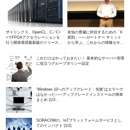
ザイリンクス、OpenCL、C／C+
未知の脅威に対抗するための「6
+でFPGAアクセラレーションを
原則」――ガートナー サミット
行う開発環境最新版のリリースを
から学ぶ、これからの情報セキュ
発表
リティ対策
これだけはやっておきたい！ 基本的なサーバー管理
に役立つグループポリシー設定
“Windows 10へのアップグレード：失敗”はエラーで
はなかった――アップグレードインストールの簡単
まとめ (1/3...
SORACOMの、IoTプラットフォームサービスとし
てのインパクト (1/2)