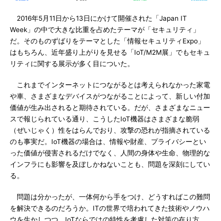
2016年5月11日から13日にかけて開催された「Japan IT
Week」の中で大きな比重を占めたテーマが「セキュリティ」
だ。そのものずばりをテーマとした「情報セキュリティExpo」
はもちろん、近年盛り上がりを見せる「IoT/M2M展」でもセキュ
リティに関する展示が多く目についた。
これまでインターネットにつながるとは考えられなかった家電
や車、さまざまなデバイスがつながることによって、新しい付加
価値が生み出されると期待されている。だが、さまざまなニュー
スで報じられている通り、こうしたIoT機器はさまざまな脆弱
（ぜいじゃく）性をはらんでおり、攻撃の恐れが指摘されている
のも事実だ。IoT機器の場合は、情報や財産、プライバシーとい
った価値が侵害されるだけでなく、人間の身体や生命、物理的な
インフラにも影響を及ぼしかねないことも、問題を深刻にしてい
る。
問題は分かったが、一体何から手をつけ、どうすればこの難問
を解決できるのだろうか。ITの世界で培われてきた技術やノウハ
ウを生かしつつ、IoTならではの特性を考慮した対策の在り方