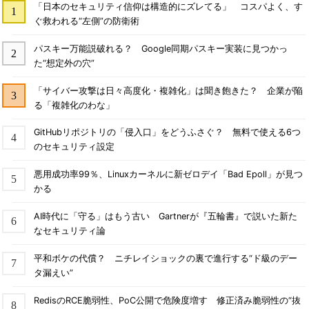
「日本のセキュリティ信仰は構造的にズレてる」 コスパよく、す
ぐ救われる“左側”の防衛術
パスキー万能説破れる？ Google同期パスキー実装に見つかっ
た“想定外の穴”
「サイバー攻撃は日々高度化・複雑化」は聞き飽きた？ 企業が陥
る「複雑化のわな」
GitHubリポジトリの「侵入口」をどうふさぐ？ 無料で使える6つ
のセキュリティ設定
悪用成功率99％、Linuxカーネルに新ゼロデイ「Bad Epoll」が見つ
かる
AI時代に「守る」はもう古い Gartnerが『五輪書』で説いた新た
なセキュリティ論
平和ボケの代償？ ニチレイショックの裏で進行する“ド級のデー
タ漏えい”
RedisのRCE脆弱性、PoC公開で危険度増す 修正済み脆弱性の“抜