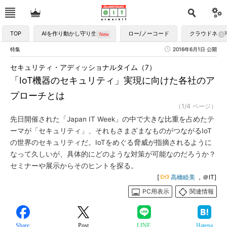
TOP
AIを作り動かし守り生かす
ロー/ノーコード
クラウドネイ
特集
2016年6月1日 公開
セキュリティ・アディッショナルタイム（7）
「IoT機器のセキュリティ」実現に向けた各社のア
プローチとは
（1/4 ページ）
先日開催された「Japan IT Week」の中で大きな比重を占めたテ
ーマが「セキュリティ」、それもさまざまなものがつながるIoT
の世界のセキュリティだ。IoTをめぐる脅威が指摘されるように
なって久しいが、具体的にどのような対策が可能なのだろうか？
セミナーや展示からそのヒントを探る。
[
高橋睦美
，＠IT]
PC用表示
関連情報
Share
Post
LINE
Hatena