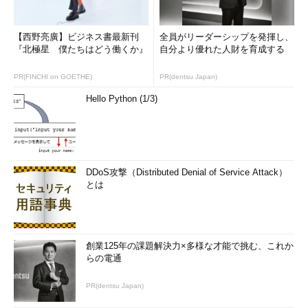
ソリューション
【西野亮廣】ビジネス書最新刊
全員がリーダーシップを発揮し、
『北極星 僕たちはどう働くか』
自分より優れた人財を育成する
PR(FINCHI on GOETHE)
PR(dentsu Japan)
Hello Python (1/3)
DDoS攻撃（Distributed Denial of Service Attack）
とは
創業125年の課題解決力×多様な才能で挑む、これか
らの電通
PR(dentsu Japan)