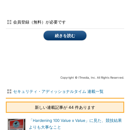
行った。
林氏は、複数のセキュリティカンファ
会員登録（無料）が必要です
レンスで車のハッキングのデモが行われ
たことを紹介し、「車は既にハッキング
続きを読む
の対象として認知され、脆弱性も指摘さ
れている。それに対して、セキュアな製
品を作っていくことがわれわれには求め
られている」と述べた。
「つながるクルマのサイバー
セキュリティ」と題して講演
車がさらにつながり、高度化していけ
を行ったデンソーの電子基盤
ば、攻撃手法も確実に高度化していくだ
Copyright © ITmedia, Inc. All Rights Reserved.
システム開発部 セーフティ・
ろう。2020年の実現を目指して開発が
セキュリティ技術開発室 課長
セキュリティ・アディッショナルタイム 連載一覧
林圭作氏
進む自動運転が現実のものになれば、こ
れまで思いもよらなかった攻撃が登場してくる恐れもある。
新しい連載記事が 44 件あります
「車の価値の最大化と負の影響の最小化」を目指してきたデン
ソーでは、長年にわたって「品質」と「セーフティ」の確保に取
「Hardening 100 Value x Value」に見た、競技結果
り組んできた。その延長線上で、「セキュリティ」を守る取り組
よりも大事なこと