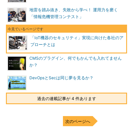
みを進めているという。同社では、車のセキュリティを「情報
系」と「制御系」に分類し、前者はこれまで蓄積してきたIT技術
地雷を踏み抜き、失敗から学べ！ 運用力を磨く
を活用する一方、後者については、まず「品質」と「セーフテ
「情報危機管理コンテスト」
ィ」を実現した上で、不足分はIT技術を車載適用し、車全体で多
層防御を実現していくというアプローチをとっている。
「IoT機器のセキュリティ」実現に向けた各社のア
林氏の講演の中で興味深かったのは、セキュリティを実現する
プローチとは
ために採用しているメッセージ認証／メッセージ暗号化やアクセ
ス制御といった技術とそれらの適切な評価もさることながら、
CMSのプラグイン、何でもかんでも入れてません
「人」「プロセス」に着目して取り組みを進めていることだ。
か？
「適切なセキュリティを提供し続けるという目的を達成するた
め、車業界の標準化に貢献しつつ、それを会社の中で適用できる
DevOpsとSecは同じ夢を見るか？
ようプロセスと社内ルールを整備し、車ならではの分散開発に合
わせた役割分担を行った」。こうして、既存のプロセスをベース
に標準的なアーキテクチャを構築することで、品質とセーフテ
過去の連載記事が 4 件あります
ィ、セキュリティを、車のライフサイクル全体にわたって担保し
ていきたいという。
次のページへ
また林氏は、出荷前の開発・製造段階に加え、出荷後、あるい
はインシデント発生時の対応を適切に進めるために、「業界全