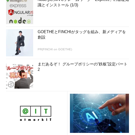
識とインストール (1/3)
GOETHEとFINCHIがタッグを組み、新メディアを
創設
PR(FINCHI on GOETHE)
まだあるぞ！ グループポリシーの“鉄板”設定パート
2