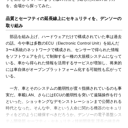
を、会場から探ってみた。
品質とセーフティの延長線上にセキュリティを、デンソーの
取り組み
部品を組み上げ、ハードウェアだけで構成されていた車は過去
の話。今や車は多数のECU（Electronic Control Unit）を結んだ
3〜4系統のネットワークで構成され、センサーで得られた情報
をソフトウェアを介して制御する一種の大規模システムになって
いる。車から得られた情報を活用するサービスが増加し、将来的
には車自体がオープンプラットフォーム化する可能性も広がって
いる。
一方、車とそのシステムの脆弱性が度々指摘されているのも事
実だ。車載LAN、さらにはECUの脆弱性を突いて遠隔操作を行う
といった、ショッキングなデモンストレーションまで公開される
時代となった。そんな中、車という人命に関わる機器のセキュリ
ティをどのように確保すべきだろうか。デンソーの電子基盤シス
テム開発部 セーフティ・セキュリティ技術開発室 課長の林圭作
氏が「つながるクルマのサイバーセキュリティ」と題する講演を