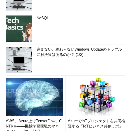
NoSQL
進まない、終わらないWindows Updateのトラブル
に解決策はあるのか？ (1/2)
AWS／Azure上でTensorFlow、C
AzureでIoTプロジェクトを共同検
NTKを――機械学習環境のマネー
証する「IoTビジネス共創ラボ」