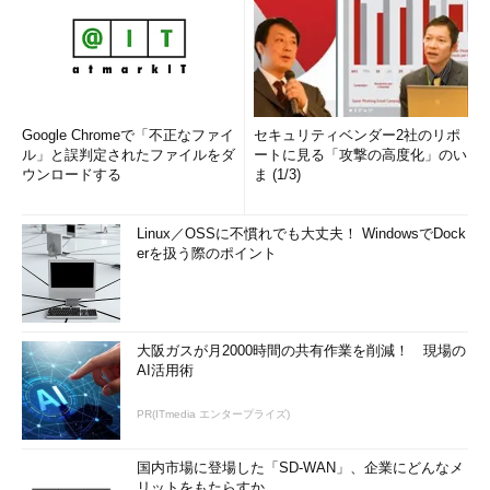
Google Chromeで「不正なファイ
セキュリティベンダー2社のリポ
ル」と誤判定されたファイルをダ
ートに見る「攻撃の高度化」のい
ウンロードする
ま (1/3)
Linux／OSSに不慣れでも大丈夫！ WindowsでDock
erを扱う際のポイント
大阪ガスが月2000時間の共有作業を削減！ 現場の
AI活用術
PR(ITmedia エンタープライズ)
国内市場に登場した「SD-WAN」、企業にどんなメ
リットをもたらすか