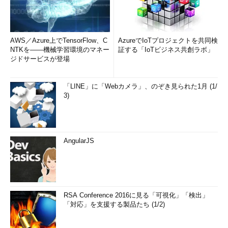
AWS／Azure上でTensorFlow、C
AzureでIoTプロジェクトを共同検
NTKを――機械学習環境のマネー
証する「IoTビジネス共創ラボ」
ジドサービスが登場
「LINE」に「Webカメラ」、のぞき見られた1月 (1/
3)
AngularJS
RSA Conference 2016に見る「可視化」「検出」
「対応」を支援する製品たち (1/2)