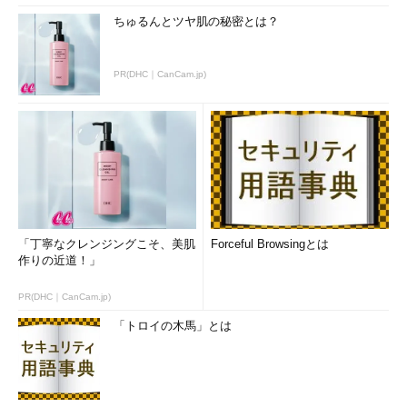
ちゅるんとツヤ肌の秘密とは？
PR(DHC｜CanCam.jp)
「丁寧なクレンジングこそ、美肌
Forceful Browsingとは
作りの近道！」
PR(DHC｜CanCam.jp)
「トロイの木馬」とは