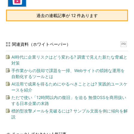
過去の連載記事が 12 件あります
関連資料（ホワイトペーパー）
PR
AI時代に企業リスクはどう変わる? 調査で見えた新たな脅威と
対策
手作業からの脱却で課題を一掃、Webサイトの煩雑な運用を
自動化するツールとは
AI活用で成果を得るためにやるべきこととは? 実践的ユースケ
ースを紹介
ただで使い「12時間以内の復旧」を迫る 無償OSSを商用扱い
する日本企業の末路
標的型攻撃メールを見破るには? サンプル文面を例に傾向を解
説