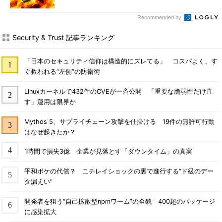
Recommended by
Security & Trust 記事ランキング
「日本のセキュリティ信仰は構造的にズレてる」 コスパよく、す
ぐ救われる“左側”の防衛術
Linuxカーネルで432件のCVEが一斉公開 「重要な脆弱性だけ直
す」運用は限界か
Mythos 5、サプライチェーン攻撃を仕掛ける 19件の無許可行動
はなぜ起きたか？
1時間で損失3億 企業が見落とす「ダウンタイム」の真実
平和ボケの代償？ ニチレイショックの裏で進行する“ド級のデー
タ漏えい”
開発者を狙う“自己拡散型npmワーム”の全貌 400超のパッケージ
に感染拡大