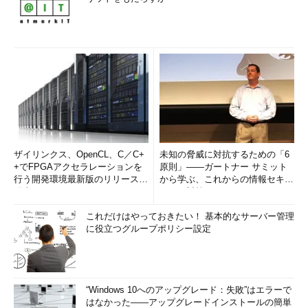
ザイリンクス、OpenCL、C／C+
未知の脅威に対抗するための「6
+でFPGAアクセラレーションを
原則」――ガートナー サミット
行う開発環境最新版のリリースを
から学ぶ、これからの情報セキュ
発表
リティ対策
これだけはやっておきたい！ 基本的なサーバー管理
に役立つグループポリシー設定
“Windows 10へのアップグレード：失敗”はエラーで
はなかった――アップグレードインストールの簡単