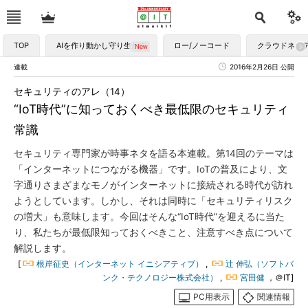
TOP
AIを作り動かし守り生かす
ロー/ノーコード
クラウドネイ
連載
2016年2月26日 公開
セキュリティのアレ（14）
“IoT時代”に知っておくべき最低限のセキュリティ
常識
セキュリティ専門家が時事ネタを語る本連載。第14回のテーマは
「インターネットにつながる機器」です。IoTの普及により、文
字通りさまざまなモノがインターネットに接続される時代が訪れ
ようとしています。しかし、それは同時に「セキュリティリスク
の増大」も意味します。今回はそんな“IoT時代”を迎えるに当た
り、私たちが最低限知っておくべきこと、注意すべき点について
解説します。
[
根岸征史（インターネット イニシアティブ）
,
辻 伸弘（ソフトバ
ンク・テクノロジー株式会社）
,
宮田健
，＠IT]
PC用表示
関連情報