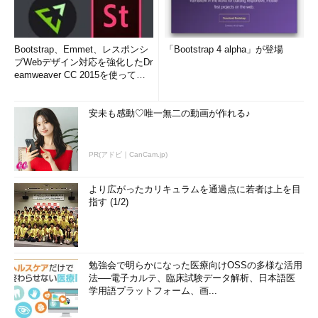
Bootstrap、Emmet、レスポンシ
「Bootstrap 4 alpha」が登場
ブWebデザイン対応を強化したDr
eamweaver CC 2015を使って
み...
安未も感動♡唯一無二の動画が作れる♪
PR(アドビ｜CanCam.jp)
より広がったカリキュラムを通過点に若者は上を目
指す (1/2)
勉強会で明らかになった医療向けOSSの多様な活用
法──電子カルテ、臨床試験データ解析、日本語医
学用語プラットフォーム、画...