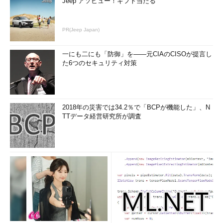
Jeep アソビュー！ギフト当たる
PR(Jeep Japan)
一にも二にも「防御」を――元CIAのCISOが提言し
た6つのセキュリティ対策
2018年の災害では34.2％で「BCPが機能した」、N
TTデータ経営研究所が調査