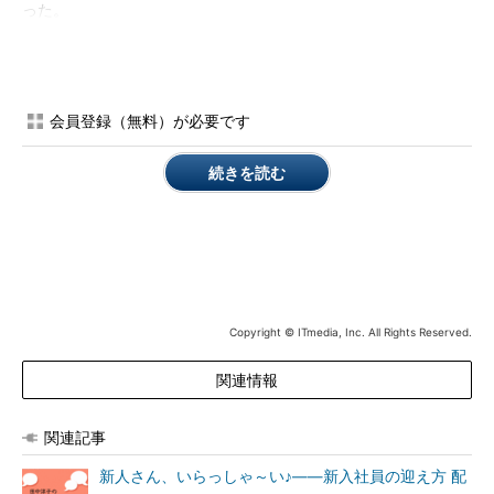
った。
会員登録（無料）が必要です
続きを読む
新入社員の失敗に対する感想
「新入社員が持っていてほしい能力」は、「コミュニケーショ
ン能力」（エンジニア職で65％）、「向上心・探究心」（同、
51.0％）、「責任感」（同、48.5％）が上位を占めた。
Copyright © ITmedia, Inc. All Rights Reserved.
関連情報
関連記事
新人さん、いらっしゃ～い♪――新入社員の迎え方 配