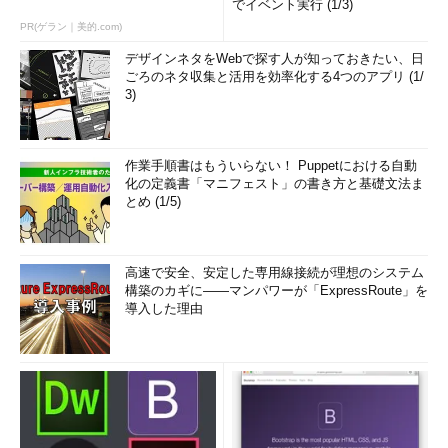
でイベント実行 (1/3)
PR(ゲラン｜美的.com)
デザインネタをWebで探す人が知っておきたい、日
ごろのネタ収集と活用を効率化する4つのアプリ (1/
3)
作業手順書はもういらない！ Puppetにおける自動
化の定義書「マニフェスト」の書き方と基礎文法ま
とめ (1/5)
高速で安全、安定した専用線接続が理想のシステム
構築のカギに――マンパワーが「ExpressRoute」を
導入した理由