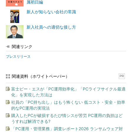
属初日編
新人が知らない会社の常識
新入社員が持っていてほしい能力
新入社員への適切な接し方
調査では、「先輩社員は新人の失敗に対して寛容であり、その
失敗を今後の仕事にどう生かすかを重視している」とし、新入社
関連リンク
員の失敗は「上司・先輩のサポート不足」も原因の1つと解説し
プレスリリース
ている。
なお、今回の調査期間は2016年5月18日～24日。対象者は2015
関連資料（ホワイトペーパー）
PR
年度、部署内に新卒の新入社員が配属された技術系以外のビジネ
スパーソンと研究・設計・開発系のエンジニアで、400人が回答
富士ピー・エスが「PC運用効率化」「PCライフサイクル最適
した。
化」を実現した方法は
社員の「PC持ち出し」はもう怖くない 低コスト・安全・効率
的なPC運用の実現法
購入したPCが破損するたび情シスが苦労 PC運用の負担はど
うすれば解消できる?
「PC運用・管理業務」調査レポート2026 ランサムウェア対