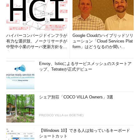
ハイパーコンバージドインフラが
Google Cloudのハイブリッドソリ
有力な選択肢、ノークリサーチが
ューション「Cloud Services Plat
中堅中小業のサーバ更新方針を調
form」はどうなるのか聞い...
査
Envoy、Istioによるサービスメッシュのスタートア
ップ、Tetrateが正式デビュー
シェア別荘「COCO VILLA Owners」3選
PR(COCO VILLA on GOETHE)
【Windows 10】できる人は知っているキーボード
ショートカット