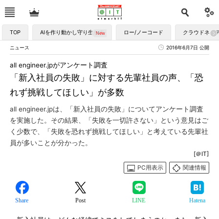
TOP
AIを作り動かし守り生かす
ロー/ノーコード
クラウドネイ
ニュース
2016年6月7日 公開
all engineer.jpがアンケート調査
「新入社員の失敗」に対する先輩社員の声、「恐
れず挑戦してほしい」が多数
all engineer.jpは、「新入社員の失敗」についてアンケート調査
を実施した。その結果、「失敗を一切許さない」という意見はご
く少数で、「失敗を恐れず挑戦してほしい」と考えている先輩社
員が多いことが分かった。
[＠IT]
PC用表示
関連情報
Share
Post
LINE
Hatena