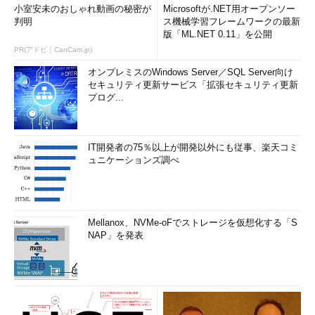
小室安未のおしゃれ動画の秘密が
Microsoftが.NET用オープンソー
判明
ス機械学習フレームワークの最新
版「ML.NET 0.11」を公開
PR(アドビ｜CanCam.jp)
オンプレミスのWindows Server／SQL Server向け
セキュリティ更新サービス「拡張セキュリティ更新
プログ...
IT開発者の75％以上が開発以外にも従事、楽天コミ
ュニケーションズ調べ
Mellanox、NVMe-oFでストレージを仮想化する「S
NAP」を発表