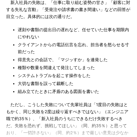
新入社員の失敗は、「仕事に取り組む姿勢の甘さ」「顧客に対
する失礼な言動」「受発注や請求書の書き間違い」などの回答が
目立った。具体的には次の通りだ。
遅刻や書類の提出日の遅れなど、任せていた仕事を期限内
にやれない
クライアントからの電話伝言を忘れ、担当者を怒らせる寸
前だった
得意先との会話で、「マジッすか」を連発した
種類や数量を間違えて発注してしまった
システムトラブルを起こす操作をした
大切な書類を誤って裁断した
組み立てたときに矛盾のある図面を書いた
ただし、こうした失敗について先輩社員は「1度目の失敗はと
もかく、同じ失敗を2度は繰り返すべきではない」（エンジニア
職で約35％）、「新入社員のうちにできるだけ失敗するべき
だ。失敗を恐れず、挑戦してほしい」（同、約35％）と思って
おり、「一切許さない」（同、約2％）まで厳しい意見は少なか