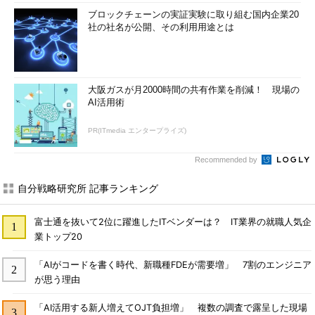
ブロックチェーンの実証実験に取り組む国内企業20
社の社名が公開、その利用用途とは
大阪ガスが月2000時間の共有作業を削減！ 現場の
AI活用術
PR(ITmedia エンタープライズ)
Recommended by
自分戦略研究所 記事ランキング
富士通を抜いて2位に躍進したITベンダーは？ IT業界の就職人気企
業トップ20
「AIがコードを書く時代、新職種FDEが需要増」 7割のエンジニア
が思う理由
「AI活用する新人増えてOJT負担増」 複数の調査で露呈した現場