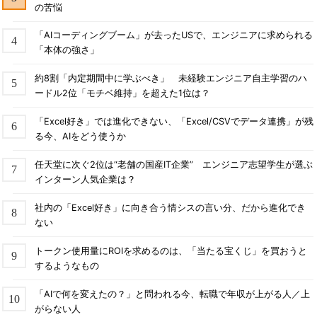
の苦悩
「AIコーディングブーム」が去ったUSで、エンジニアに求められる
「本体の強さ」
約8割「内定期間中に学ぶべき」 未経験エンジニア自主学習のハ
ードル2位「モチベ維持」を超えた1位は？
「Excel好き」では進化できない、「Excel/CSVでデータ連携」が残
る今、AIをどう使うか
任天堂に次ぐ2位は“老舗の国産IT企業” エンジニア志望学生が選ぶ
インターン人気企業は？
社内の「Excel好き」に向き合う情シスの言い分、だから進化でき
ない
トークン使用量にROIを求めるのは、「当たる宝くじ」を買おうと
するようなもの
「AIで何を変えたの？」と問われる今、転職で年収が上がる人／上
がらない人