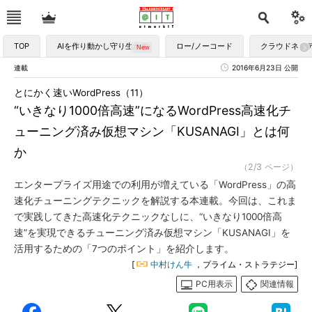
TOP
AIを作り動かし守り生かす
ロー/ノーコード
クラウドネイ
連載
2016年6月23日 公開
とにかく速いWordPress（11）
“いきなり1000倍高速”になるWordPress高速化チ
ューニング済み仮想マシン「KUSANAGI」とは何
か
（2/3 ページ）
エンタープライズ用途での利用が増えている「WordPress」の高
速化チューニングテクニックを解説する本連載。今回は、これま
で実践してきた高速化テクニックなしに、“いきなり1000倍高
速”を実現できるチューニング済み仮想マシン「KUSANAGI」を
活用するための「7つのポイント」を紹介します。
[
中村けん牛
，プライム・ストラテジー]
PC用表示
関連情報