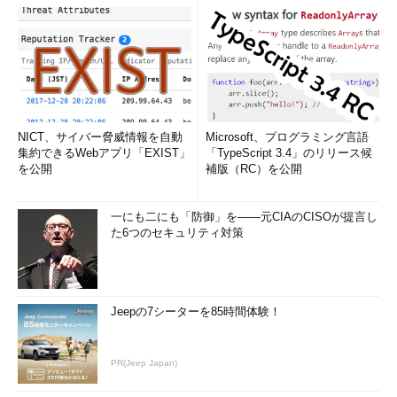
NICT、サイバー脅威情報を自動
Microsoft、プログラミング言語
集約できるWebアプリ「EXIST」
「TypeScript 3.4」のリリース候
を公開
補版（RC）を公開
一にも二にも「防御」を――元CIAのCISOが提言し
た6つのセキュリティ対策
Jeepの7シーターを85時間体験！
PR(Jeep Japan)