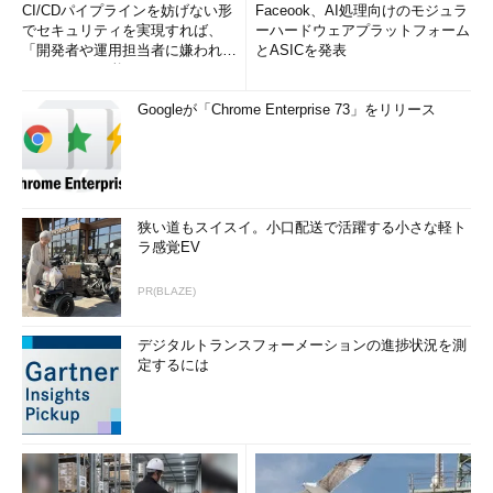
CI/CDパイプラインを妨げない形
Faceook、AI処理向けのモジュラ
でセキュリティを実現すれば、
ーハードウェアプラットフォーム
「開発者や運用担当者に嫌われな
とASICを発表
いWAF」は可能か
Googleが「Chrome Enterprise 73」をリリース
狭い道もスイスイ。小口配送で活躍する小さな軽ト
ラ感覚EV
PR(BLAZE)
デジタルトランスフォーメーションの進捗状況を測
定するには