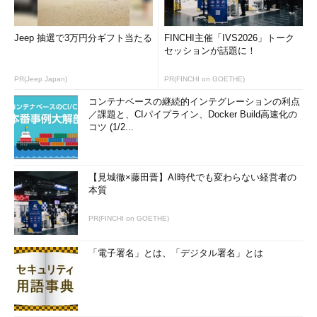
Jeep 抽選で3万円分ギフト当たる
FINCHI主催「IVS2026」トーク
セッションが話題に！
PR(Jeep Japan)
PR(FINCHI on GOETHE)
コンテナベースの継続的インテグレーションの利点
／課題と、CIパイプライン、Docker Build高速化の
コツ (1/2...
【見城徹×藤田晋】AI時代でも変わらない経営者の
本質
PR(FINCHI on GOETHE)
「電子署名」とは、「デジタル署名」とは