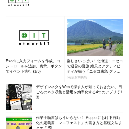
Excelに入力フォームを作成、コ
楽しさいっぱい！北海道・ニセコ
ントロールを追加、表示、ボタン
で避暑の夏旅 絶景とアクティビ
でイベント実行 (1/3)
ティが揃う「ニセコ東急 グラ
ン・ヒラフ」～東急不動産
PR(東急不動産)
デザインネタをWebで探す人が知っておきたい、日
ごろのネタ収集と活用を効率化する4つのアプリ (1/
3)
作業手順書はもういらない！ Puppetにおける自動
化の定義書「マニフェスト」の書き方と基礎文法ま
とめ (1/5)