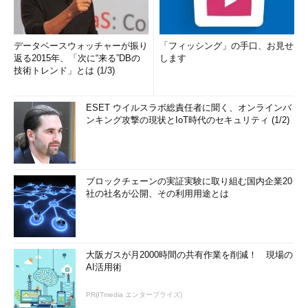
データベースウォッチャーが振り
「フィッシング」の手口、お見せ
返る2015年、「次に“来る”DBの
します
技術トレンド」とは (1/3)
ESET ウイルスラボ総責任者に聞く、オンラインバ
ンキング攻撃の現状とIoT時代のセキュリティ (1/2)
ブロックチェーンの実証実験に取り組む国内企業20
社の社名が公開、その利用用途とは
大阪ガスが月2000時間の共有作業を削減！ 現場の
AI活用術
PR(ITmedia エンタープライズ)