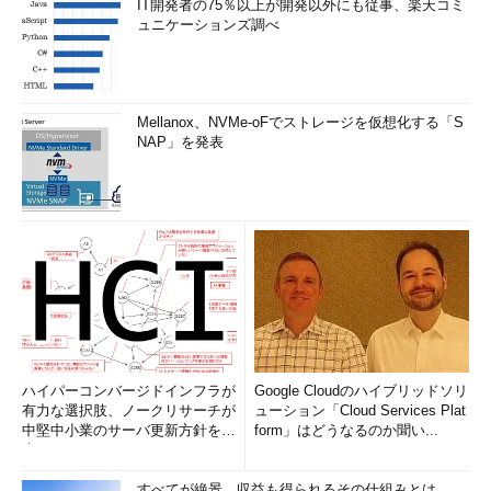
IT開発者の75％以上が開発以外にも従事、楽天コミ
ュニケーションズ調べ
Mellanox、NVMe-oFでストレージを仮想化する「S
NAP」を発表
ハイパーコンバージドインフラが
Google Cloudのハイブリッドソリ
有力な選択肢、ノークリサーチが
ューション「Cloud Services Plat
中堅中小業のサーバ更新方針を調
form」はどうなるのか聞い...
査
すべてが絶景、収益も得られるその仕組みとは