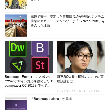
高速で安全、安定した専用線接続が理想のシステム
構築のカギに――マンパワーが「ExpressRoute」を
導入した理由
Bootstrap、Emmet、レスポンシ
新卒200人超を即戦力に。その育
ブWebデザイン対応を強化したDr
成設計とは
eamweaver CC 2015を使って
み...
PR(シンプレクス・ホールディングス)
「Bootstrap 4 alpha」が登場