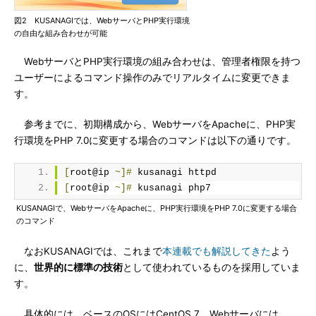
図2 KUSANAGIでは、WebサーバとPHP実行環境
の自由な組み合わせが可能
WebサーバとPHP実行環境の組み合わせは、管理者権限を持つ
ユーザーによるコマンド操作のみでリアルタイムに変更できま
す。
参考までに、初期構成から、WebサーバをApacheに、PHP実
行環境をPHP 7.0に変更する場合のコマンドは以下の通りです。
[
root@ip 
~]#
 kusanagi httpd
[
root@ip 
~]#
 kusanagi php7
KUSANAGIで、WebサーバをApacheに、PHP実行環境をPHP 7.0に変更する場合
のコマンド
なおKUSANAGIでは、これまで
本連載でも解説してきた
よう
に、
世界的に標準の技術
として使われているものを採用していま
す。
具体的には、ベースのOSにはCentOS 7、Webサーバには