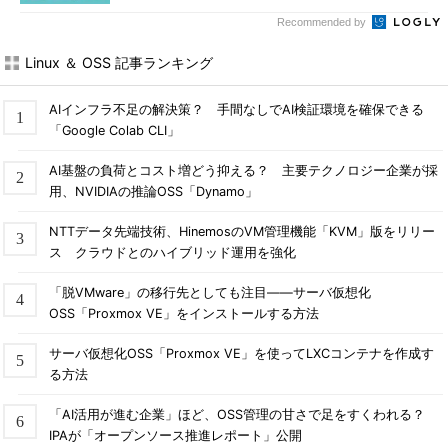
Recommended by
Linux ＆ OSS 記事ランキング
AIインフラ不足の解決策？ 手間なしでAI検証環境を確保できる
「Google Colab CLI」
AI基盤の負荷とコスト増どう抑える？ 主要テクノロジー企業が採
用、NVIDIAの推論OSS「Dynamo」
NTTデータ先端技術、HinemosのVM管理機能「KVM」版をリリー
ス クラウドとのハイブリッド運用を強化
「脱VMware」の移行先としても注目――サーバ仮想化
OSS「Proxmox VE」をインストールする方法
サーバ仮想化OSS「Proxmox VE」を使ってLXCコンテナを作成す
る方法
「AI活用が進む企業」ほど、OSS管理の甘さで足をすくわれる？
IPAが「オープンソース推進レポート」公開